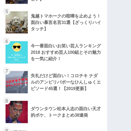
5
鬼越トマホークの喧嘩を止めよう！
面白い暴言名言31選【ざっくりハイ
タッチ】
6
今一番面白いお笑い芸人ランキング
2018 おすすめ芸人100組とその魅力
を一気に紹介！
7
失礼だけど面白い！コロチキ ナダ
ルのアンビリバボーなひんしゅくエ
ピソード45選！【2019更新】
8
ダウンタウン松本人志の面白い天才
的ボケ、トークまとめ38連発
9