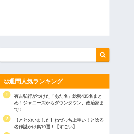
週間人気ランキング
有吉弘行がつけた「あだ名」総勢435名まと
め！ジャニーズからダウンタウン、政治家ま
で！
【ととのいました】ねづっち上手い！と唸る
名作謎かけ集10選！【すごい】