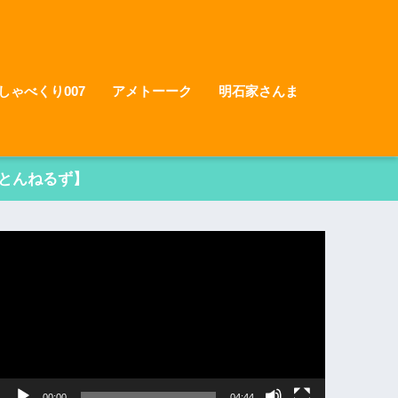
しゃべくり007
アメトーーク
明石家さんま
とんねるず】
動
画
プ
レ
ー
ヤ
ー
00:00
04:44