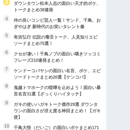
ダウンタウン松本人志の面白い天才的ボケ、
トークまとめ38連発
仲の良いコンビ芸人一覧！サンド、千鳥、お
ぎやはぎ 新時代のお笑いタレント像
有吉弘行 伝説の毒舌トーク、人見知りエピ
ソードまとめ75選！
クセが凄い！千鳥ノブの面白い嘆きツッコミ
フレーズ210連発まとめ！
ケンドーコバヤシの面白い名言、ボケ、エピ
ソードトークまとめ20選【ケンコバ】
鬼越トマホークの喧嘩を止めよう！面白い暴
言名言31選【ざっくりハイタッチ】
ガキの使いハガキトーク傑作29選 ダウンタ
ウンの面白さが冴え渡る神回まとめ！【ガキ
使】
千鳥大悟（だいご）の面白いボケまとめ171