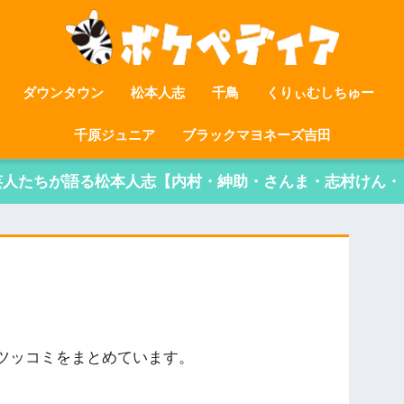
ダウンタウン
松本人志
千鳥
くりぃむしちゅー
千原ジュニア
ブラックマヨネーズ吉田
芸人たちが語る松本人志【内村・紳助・さんま・志村けん・
ツッコミをまとめています。