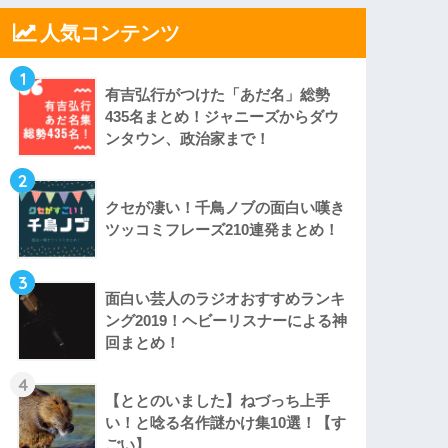
人気コンテンツ
1
有吉弘行がつけた「あだ名」総勢
435名まとめ！ジャニーズからダウ
ンタウン、政治家まで！
2
クセが凄い！千鳥ノブの面白い嘆き
ツッコミフレーズ210連発まとめ！
3
面白い芸人のラジオおすすめランキ
ング2019！ヘビーリスナーによる神
回まとめ！
4
【ととのいました】ねづっち上手
い！と唸る名作謎かけ集10選！【す
ごい】