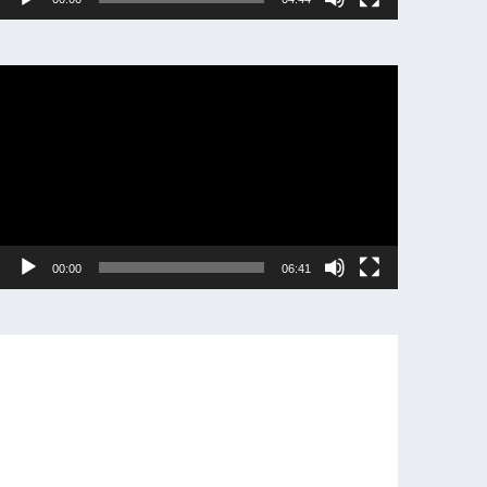
動
画
プ
レ
ー
ヤ
ー
00:00
06:41