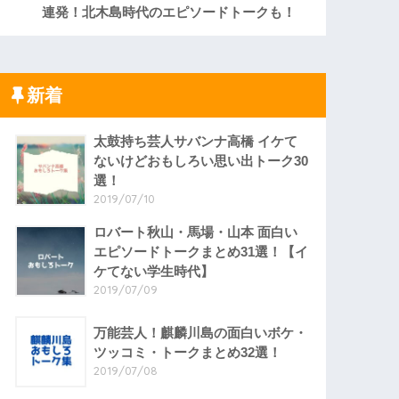
連発！北木島時代のエピソードトークも！
新着
太鼓持ち芸人サバンナ高橋 イケて
ないけどおもしろい思い出トーク30
選！
2019/07/10
ロバート秋山・馬場・山本 面白い
エピソードトークまとめ31選！【イ
ケてない学生時代】
2019/07/09
万能芸人！麒麟川島の面白いボケ・
ツッコミ・トークまとめ32選！
2019/07/08