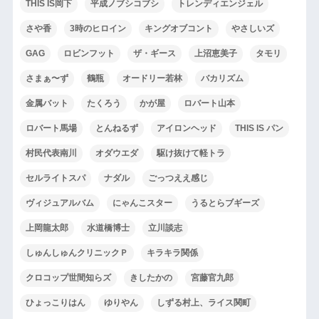
THIS IS岡下
平成ノブシコブシ
トレンディエンジェル
さや香
3時のヒロイン
キングオブコント
やさしいズ
GAG
ロビンフット
ザ・ギース
上沼恵美子
タモリ
さまぁ〜ず
鶴瓶
オードリー若林
バカリズム
金属バット
たくろう
かが屋
ロバート山本
ロバート馬場
とんねるず
アイロンヘッド
THIS IS パン
村民代表南川
オダウエダ
駆け抜けて軽トラ
セルライトスパ
ナダル
ごっつええ感じ
ヴィジュアルバム
にゃんこスター
うるとらブギーズ
上岡龍太郎
水道橋博士
立川談志
しゅんしゅんクリニックＰ
キラキラ関係
クロコップ世間知らズ
きしたかの
宮藤官九郎
ひょっこりはん
ゆりやん
しずる村上、ライス関町