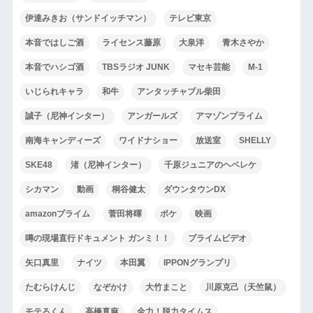
伊達みきお（サンドイッチマン）
テレビ東京
本音ではしご酒
ライセンス藤原
大泉洋
青木さやか
本音でハシゴ酒
TBSラジオ JUNK
マセキ芸能
M-1
いじられキャラ
和牛
アンタッチャブル柴田
誠子（尼神インター）
アンガールズ
アマゾンプライム
南海キャンディーズ
ワイドナショー
放送室
SHELLY
SKE48
渚（尼神インター）
千原ジュニアのヘベレケ
シカマン
動画
桐谷健太
ダウンタウンDX
amazonプライム
菅田将暉
ボケ
映画
噂の現場直行ドキュメント ガンミ！！
プライムビデオ
矢口真里
ナイツ
本田翼
IPPONグランプリ
たむらけんじ
なぞかけ
大竹まこと
川原克己（天竺鼠）
モテるくん
高橋真麻
全力！脱力タイムス