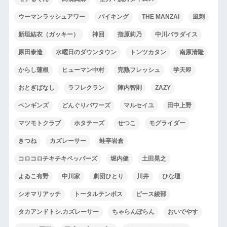
ウーマンラッシュアワー
バイキング
THE MANZAI
風刺
新垣結衣（ガッキー）
神回
指原莉乃
中川パラダイス
原田泰造
水曜日のダウンタウン
トンツカタン
南原清隆
からし蓮根
ヒューマン中村
完熟フレッシュ
学天即
おとぎばなし
ラフレクラン
陣内智則
ZAZY
ペンギンズ
どんぐりパワーズ
マルセイユ
田中上野
マツモトクラブ
ホタテーズ
せつこ
モグライダー
きつね
カズレーサー
蛙亭岩倉
コロコロチキチキペッパーズ
堀内健
土田晃之
よゐこ有野
中川家
劇団ひとり
川井
ひな壇
シオマリアッチ
トータルテンボス
ピース綾部
タカアンドトシ.カズレーサー
ちゃらんぽらん
おいでやす