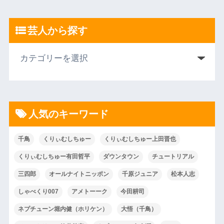
芸人から探す
人気のキーワード
千鳥
くりぃむしちゅー
くりぃむしちゅー上田晋也
くりぃむしちゅー有田哲平
ダウンタウン
チュートリアル
三四郎
オールナイトニッポン
千原ジュニア
松本人志
しゃべくり007
アメトーーク
今田耕司
ネプチューン堀内健（ホリケン）
大悟（千鳥）