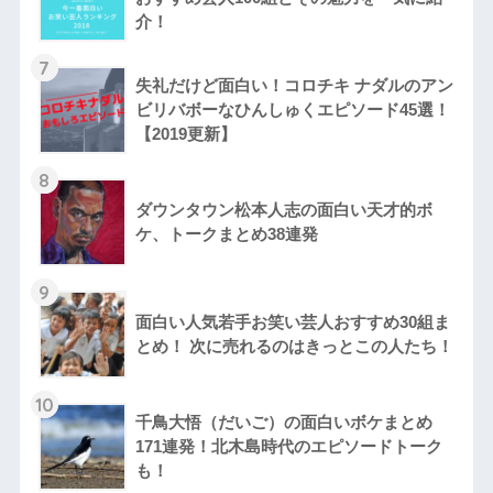
介！
7
失礼だけど面白い！コロチキ ナダルのアン
ビリバボーなひんしゅくエピソード45選！
【2019更新】
8
ダウンタウン松本人志の面白い天才的ボ
ケ、トークまとめ38連発
9
面白い人気若手お笑い芸人おすすめ30組ま
とめ！ 次に売れるのはきっとこの人たち！
10
千鳥大悟（だいご）の面白いボケまとめ
171連発！北木島時代のエピソードトーク
も！