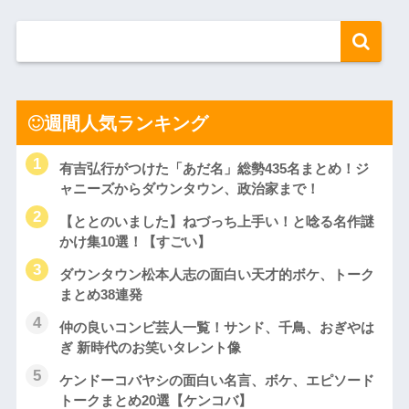
週間人気ランキング
有吉弘行がつけた「あだ名」総勢435名まとめ！ジ
ャニーズからダウンタウン、政治家まで！
【ととのいました】ねづっち上手い！と唸る名作謎
かけ集10選！【すごい】
ダウンタウン松本人志の面白い天才的ボケ、トーク
まとめ38連発
仲の良いコンビ芸人一覧！サンド、千鳥、おぎやは
ぎ 新時代のお笑いタレント像
ケンドーコバヤシの面白い名言、ボケ、エピソード
トークまとめ20選【ケンコバ】