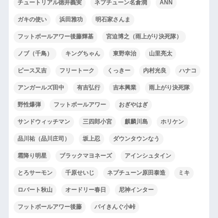
チュートリアル徳井義実
ネプチューン名倉潤
ANN
ガキの使い
浜田雅功
明石家さんま
フットボールアワー後藤輝基
宮迫博之（雨上がり決死隊）
ノブ（千鳥）
キングちゃん
東野幸治
山里亮太
ピース又吉
フリートーク
くっきー
内村光良
ハナコ
アンガールズ田中
有吉弘行
吉本興業
雨上がり決死隊
野性爆弾
フットボールアワー
おぎやはぎ
サンドウィッチマン
三四郎小宮
麒麟川島
ホリケン
品川祐（品川庄司）
坂上忍
ダウンタウンなう
霜降り明星
ブラックマヨネーズ
アインシュタイン
とろサーモン
千原せいじ
ネプチューン原田泰造
ミキ
ロバート秋山
オードリー春日
尼神インター
フットボールアワー後藤
バイきんぐ小峠