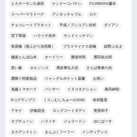
とろサーモン久保田
ケンドーコバヤシ
FUJIWARA藤本
スーパーマラドーナ
アンタッチャブル
ロケ
チョコレートプラネット
平成ノブシコブシ吉村
ダイアン
宮下草薙
ハライチ岩井
サンドイッチマン
蛍原徹（雨上がり決死隊）
プラスマイナス岩橋
紺野ぶるま
極楽とんぼ山本
オードリー
勝俣州和
濱田祐太郎
笑い飯
ネルソンズ
博多華丸大吉
さらば青春の光
霜降り明星粗品
ジャングルポケット斎藤
お笑い
鬼越トマホーク
パンサー
イヌコネクション
島田紳助
R-1グランプリ
くりぃむしちゅーのANN
有村藍里
アキナ
伊集院光
ロングコートダディ
筧美和子
ネプチューン
ハライチ
ジェラードン
ゆにばーす
タカアンドトシ
まんぷくフーフー
インディアンス