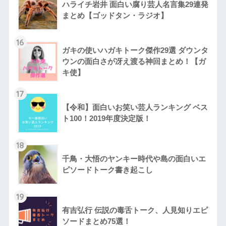
ハライチ岩井 面白い腐り芸人名言集29連発
まとめ【ゴッドタン・ラジオ】
16
ガキの使いハガキトーク傑作29選 ダウンタ
ウンの面白さが冴え渡る神回まとめ！【ガ
キ使】
17
【令和】面白いお笑い芸人ランキング ベス
ト100！2019年度決定版！
18
千鳥・大悟のヤンキー時代や島の面白いエ
ピソードトーク書き起こし
19
有吉弘行 伝説の毒舌トーク、人見知りエピ
ソードまとめ75選！