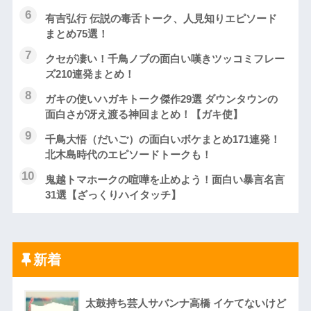
有吉弘行 伝説の毒舌トーク、人見知りエピソード
まとめ75選！
クセが凄い！千鳥ノブの面白い嘆きツッコミフレー
ズ210連発まとめ！
ガキの使いハガキトーク傑作29選 ダウンタウンの
面白さが冴え渡る神回まとめ！【ガキ使】
千鳥大悟（だいご）の面白いボケまとめ171連発！
北木島時代のエピソードトークも！
鬼越トマホークの喧嘩を止めよう！面白い暴言名言
31選【ざっくりハイタッチ】
新着
太鼓持ち芸人サバンナ高橋 イケてないけど