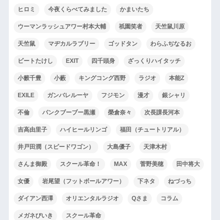
ヒロミ
今夜くらべてみました
かまいたち
ウーマンラッシュアワー村本大輔
祇園笑者
天竺鼠川原
天竺鼠
マヂカルラブリー
ゴッドタン
わらふぢなるお
ビートたけし
EXIT
四千頭身
ざっくりハイタッチ
小籔千豊
小藪
キングコング西野
ラジオ
本能Z
EXILE
ガンバレルーヤ
フジモン
漫才
銀シャリ
不倫
パンクブーブー黒瀬
榮倉奈々
次長課長河本
吉高由里子
ハイヒールリンゴ
福田（チュートリアル）
井戸田潤（スピードワゴン）
大島優子
天津木村
さんま御殿
スクール革命！
MAX
菅野美穂
田中将大
女優
岩尾望（フットボールアワー）
下ネタ
ねづっち
ダイアン西澤
オリエンタルラジオ
Qさま
コラム
メガネびいき
スクール革命