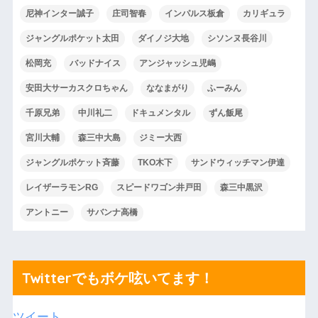
尼神インター誠子
庄司智春
インパルス板倉
カリギュラ
ジャングルポケット太田
ダイノジ大地
シソンヌ長谷川
松岡充
バッドナイス
アンジャッシュ児嶋
安田大サーカスクロちゃん
ななまがり
ふーみん
千原兄弟
中川礼二
ドキュメンタル
ずん飯尾
宮川大輔
森三中大島
ジミー大西
ジャングルポケット斉藤
TKO木下
サンドウィッチマン伊達
レイザーラモンRG
スピードワゴン井戸田
森三中黒沢
アントニー
サバンナ高橋
Twitterでもボケ呟いてます！
ツイート