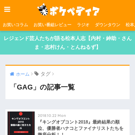
お笑いコラム
お笑い番組レビュー
ラジオ
ダウンタウン
松本
レジェンド芸人たちが語る松本人志【内村・紳助・さん
ま・志村けん・とんねるず】
タグ
ホーム
「GAG」の記事一覧
2018.10.22 Mon
『キングオブコント2018』最終結果の順
位、優勝者ハナコとファイナリストたちを
徹底分析！！