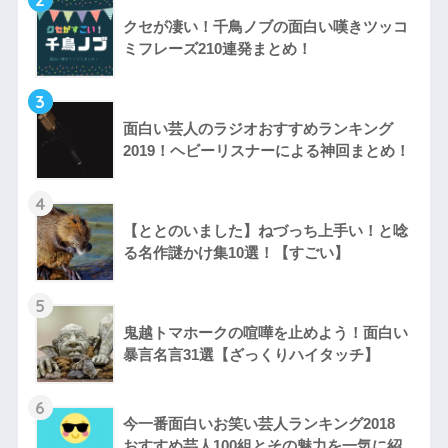
クセが凄い！千鳥ノブの面白い嘆きツッコ
ミフレーズ210連発まとめ！
3
面白い芸人のラジオおすすめランキング
2019！ヘビーリスナーによる神回まとめ！
4
【ととのいました】ねづっち上手い！と唸
る名作謎かけ集10選！【すごい】
5
鬼越トマホークの喧嘩を止めよう！面白い
暴言名言31選【ざっくりハイタッチ】
6
今一番面白いお笑い芸人ランキング2018
おすすめ芸人100組とその魅力を一気に紹