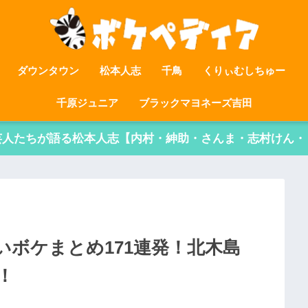
ダウンタウン
松本人志
千鳥
くりぃむしちゅー
千原ジュニア
ブラックマヨネーズ吉田
芸人たちが語る松本人志【内村・紳助・さんま・志村けん・
ボケまとめ171連発！北木島
！