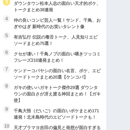
ダウンタウン松本人志の面白い天才的ボケ、
トークまとめ38連発
仲の良いコンビ芸人一覧！サンド、千鳥、お
ぎやはぎ 新時代のお笑いタレント像
有吉弘行 伝説の毒舌トーク、人見知りエピ
ソードまとめ75選！
クセが凄い！千鳥ノブの面白い嘆きツッコミ
フレーズ210連発まとめ！
ケンドーコバヤシの面白い名言、ボケ、エピ
ソードトークまとめ20選【ケンコバ】
ガキの使いハガキトーク傑作29選 ダウンタ
ウンの面白さが冴え渡る神回まとめ！【ガキ
使】
千鳥大悟（だいご）の面白いボケまとめ171
連発！北木島時代のエピソードトークも！
天才ブラマヨ吉田の偏見と発想が面白すぎる