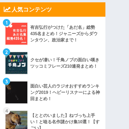
人気コンテンツ
1
有吉弘行がつけた「あだ名」総勢
435名まとめ！ジャニーズからダウ
ンタウン、政治家まで！
2
クセが凄い！千鳥ノブの面白い嘆き
ツッコミフレーズ210連発まとめ！
3
面白い芸人のラジオおすすめランキ
ング2019！ヘビーリスナーによる神
回まとめ！
4
【ととのいました】ねづっち上手
い！と唸る名作謎かけ集10選！【す
ごい】