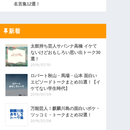
名言集12選！
新着
太鼓持ち芸人サバンナ高橋 イケて
ないけどおもしろい思い出トーク30
選！
2019/07/10
ロバート秋山・馬場・山本 面白い
エピソードトークまとめ31選！【イ
ケてない学生時代】
2019/07/09
万能芸人！麒麟川島の面白いボケ・
ツッコミ・トークまとめ32選！
2019/07/08