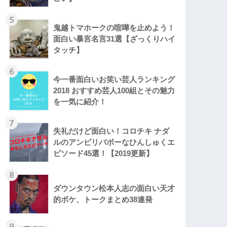
5
鬼越トマホークの喧嘩を止めよう！
面白い暴言名言31選【ざっくりハイ
タッチ】
6
今一番面白いお笑い芸人ランキング
2018 おすすめ芸人100組とその魅力
を一気に紹介！
7
失礼だけど面白い！コロチキ ナダ
ルのアンビリバボーなひんしゅくエ
ピソード45選！【2019更新】
8
ダウンタウン松本人志の面白い天才
的ボケ、トークまとめ38連発
9