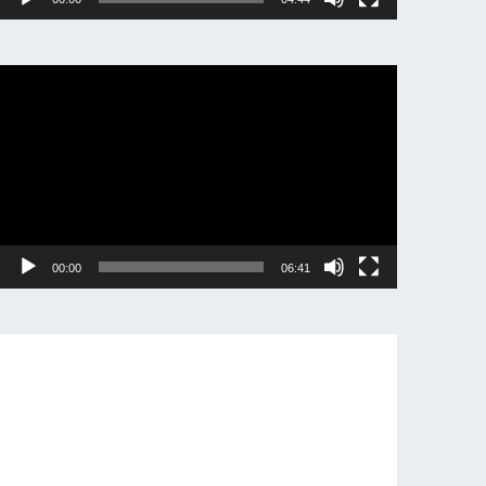
動
画
プ
レ
ー
ヤ
ー
00:00
06:41