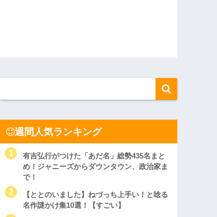
週間人気ランキング
有吉弘行がつけた「あだ名」総勢435名まと
め！ジャニーズからダウンタウン、政治家ま
で！
【ととのいました】ねづっち上手い！と唸る
名作謎かけ集10選！【すごい】