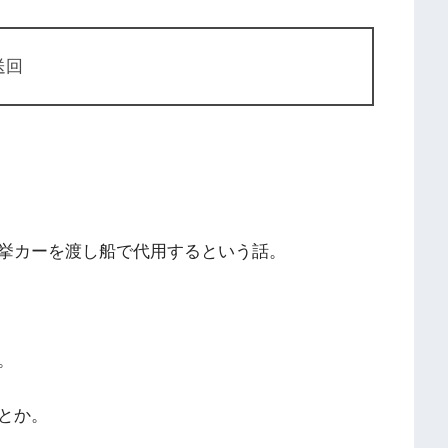
送回
挙カーを渡し船で代用するという話。
。
とか。