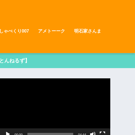
しゃべくり007
アメトーーク
明石家さんま
とんねるず】
動
画
プ
レ
ー
ヤ
ー
00:00
04:44