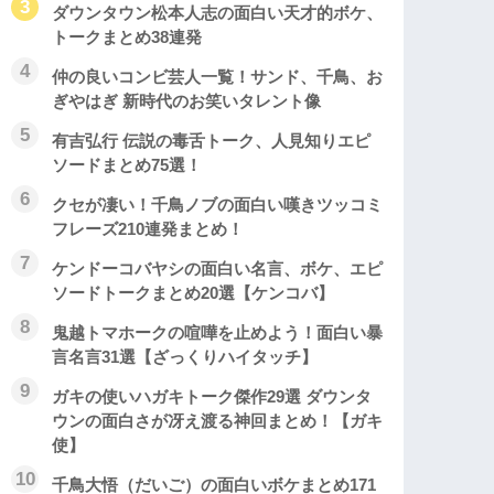
ダウンタウン松本人志の面白い天才的ボケ、
トークまとめ38連発
仲の良いコンビ芸人一覧！サンド、千鳥、お
ぎやはぎ 新時代のお笑いタレント像
有吉弘行 伝説の毒舌トーク、人見知りエピ
ソードまとめ75選！
クセが凄い！千鳥ノブの面白い嘆きツッコミ
フレーズ210連発まとめ！
ケンドーコバヤシの面白い名言、ボケ、エピ
ソードトークまとめ20選【ケンコバ】
鬼越トマホークの喧嘩を止めよう！面白い暴
言名言31選【ざっくりハイタッチ】
ガキの使いハガキトーク傑作29選 ダウンタ
ウンの面白さが冴え渡る神回まとめ！【ガキ
使】
千鳥大悟（だいご）の面白いボケまとめ171