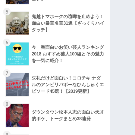
5
鬼越トマホークの喧嘩を止めよう！
面白い暴言名言31選【ざっくりハイ
タッチ】
6
今一番面白いお笑い芸人ランキング
2018 おすすめ芸人100組とその魅力
を一気に紹介！
7
失礼だけど面白い！コロチキ ナダ
ルのアンビリバボーなひんしゅくエ
ピソード45選！【2019更新】
8
ダウンタウン松本人志の面白い天才
的ボケ、トークまとめ38連発
9