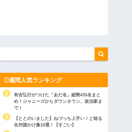
週間人気ランキング
有吉弘行がつけた「あだ名」総勢435名まと
め！ジャニーズからダウンタウン、政治家ま
で！
【ととのいました】ねづっち上手い！と唸る
名作謎かけ集10選！【すごい】