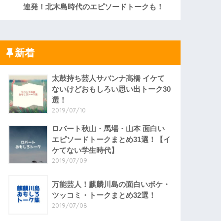
連発！北木島時代のエピソードトークも！
新着
太鼓持ち芸人サバンナ高橋 イケて
ないけどおもしろい思い出トーク30
選！
2019/07/10
ロバート秋山・馬場・山本 面白い
エピソードトークまとめ31選！【イ
ケてない学生時代】
2019/07/09
万能芸人！麒麟川島の面白いボケ・
ツッコミ・トークまとめ32選！
2019/07/08