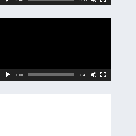
動
画
プ
レ
ー
ヤ
ー
00:00
06:41