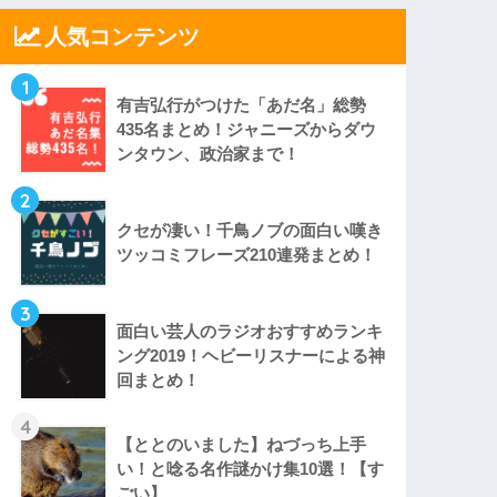
人気コンテンツ
1
有吉弘行がつけた「あだ名」総勢
435名まとめ！ジャニーズからダウ
ンタウン、政治家まで！
2
クセが凄い！千鳥ノブの面白い嘆き
ツッコミフレーズ210連発まとめ！
3
面白い芸人のラジオおすすめランキ
ング2019！ヘビーリスナーによる神
回まとめ！
4
【ととのいました】ねづっち上手
い！と唸る名作謎かけ集10選！【す
ごい】