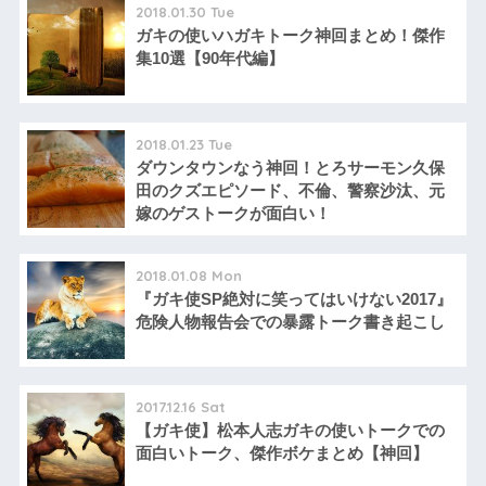
2018.01.30 Tue
ガキの使いハガキトーク神回まとめ！傑作
集10選【90年代編】
2018.01.23 Tue
ダウンタウンなう神回！とろサーモン久保
田のクズエピソード、不倫、警察沙汰、元
嫁のゲストークが面白い！
2018.01.08 Mon
『ガキ使SP絶対に笑ってはいけない2017』
危険人物報告会での暴露トーク書き起こし
2017.12.16 Sat
【ガキ使】松本人志ガキの使いトークでの
面白いトーク、傑作ボケまとめ【神回】