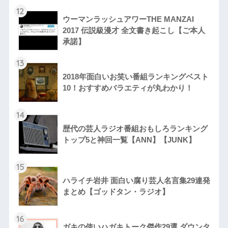
12
ウーマンラッシュアワーTHE MANZAI
2017 伝説級漫才 全文書き起こし【ご本人
承諾】
13
2018年面白いお笑い番組ランキングベスト
10！おすすめバラエティが丸わかり！
14
歴代の芸人ラジオ番組おもしろランキング
トップ5と神回一覧【ANN】【JUNK】
15
ハライチ岩井 面白い腐り芸人名言集29連発
まとめ【ゴッドタン・ラジオ】
16
ガキの使いハガキトーク傑作29選 ダウンタ