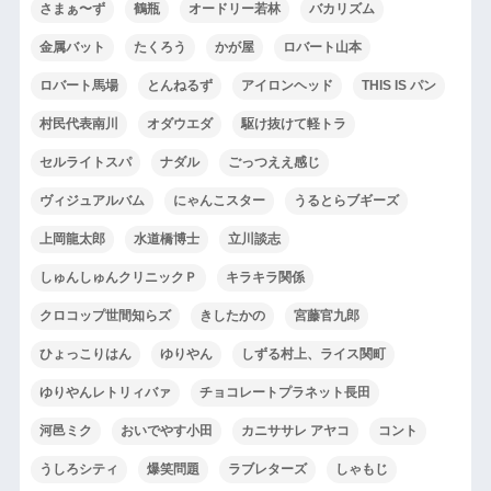
さまぁ〜ず
鶴瓶
オードリー若林
バカリズム
金属バット
たくろう
かが屋
ロバート山本
ロバート馬場
とんねるず
アイロンヘッド
THIS IS パン
村民代表南川
オダウエダ
駆け抜けて軽トラ
セルライトスパ
ナダル
ごっつええ感じ
ヴィジュアルバム
にゃんこスター
うるとらブギーズ
上岡龍太郎
水道橋博士
立川談志
しゅんしゅんクリニックＰ
キラキラ関係
クロコップ世間知らズ
きしたかの
宮藤官九郎
ひょっこりはん
ゆりやん
しずる村上、ライス関町
ゆりやんレトリィバァ
チョコレートプラネット長田
河邑ミク
おいでやす小田
カニササレ アヤコ
コント
うしろシティ
爆笑問題
ラブレターズ
しゃもじ