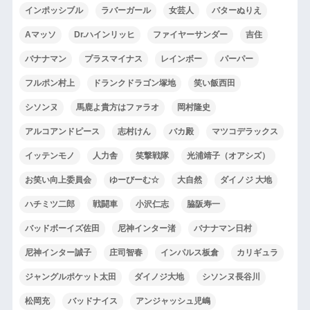
インポッシブル
ラバーガール
女芸人
バターぬりえ
Aマッソ
Dr.ハインリッヒ
ファイヤーサンダー
吉住
バナナマン
プラスマイナス
レインボー
パーパー
フルポン村上
ドランクドラゴン塚地
笑い飯西田
シソンヌ
馬鹿よ貴方はファラオ
岡村隆史
アルコアンドピース
志村けん
バカ殿
マツコデラックス
イッテンモノ
人力舎
笑撃戦隊
光浦靖子（オアシズ）
お笑い向上委員会
ゆーびーむ☆
大自然
ダイノジ 大地
ハチミツ二郎
戦闘車
小沢仁志
脇阪寿一
バッドボーイズ佐田
尼神インター渚
バナナマン日村
尼神インター誠子
庄司智春
インパルス板倉
カリギュラ
ジャングルポケット太田
ダイノジ大地
シソンヌ長谷川
松岡充
バッドナイス
アンジャッシュ児嶋