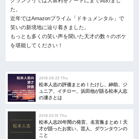
グランプリでは大喜利をアートにまで高めまし
た。
近年ではAmazonプライム「ドキュメンタル」で
笑いの新境地に辿り着きました。
もっとも多くの笑い声を聞いた天才の数々のボケ
を堪能してください！
2018.08.23 Thu
松本人志の評価まとめ！たけし、紳助、ジ
ュニア、イチロー、浜田他が語る松本人志
の凄さとは
2018.05.31 Thu
松本人志20年間の発言、名言集まとめ！天
才が語ったお笑い、芸人、ダウンタウンの
こと