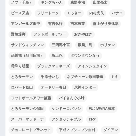
ノブ（千鳥）
キングちゃん
東野幸治
山里亮太
ピース又吉
フリートーク
くっきー
内村光良
ハナコ
アンガールズ田中
有吉弘行
吉本興業
雨上がり決死隊
野性爆弾
フットボールアワー
おぎやはぎ
サンドウィッチマン
三四郎小宮
麒麟川島
ホリケン
品川祐（品川庄司）
坂上忍
ダウンタウンなう
霜降り明星
ブラックマヨネーズ
アインシュタイン
とろサーモン
千原せいじ
ネプチューン原田泰造
ミキ
ロバート秋山
オードリー春日
尼神インター
フットボールアワー後藤
バイきんぐ小峠
とろサーモン久保田
ケンドーコバヤシ
FUJIWARA藤本
スーパーマラドーナ
アンタッチャブル
ロケ
チョコレートプラネット
平成ノブシコブシ吉村
ダイアン