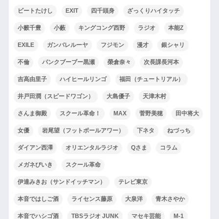
ビートたけし
EXIT
四千頭身
ざっくりハイタッチ
小籔千豊
小藪
キングコング西野
ラジオ
本能Z
EXILE
ガンバレルーヤ
フジモン
漫才
銀シャリ
不倫
パンクブーブー黒瀬
榮倉奈々
次長課長河本
吉高由里子
ハイヒールリンゴ
福田（チュートリアル）
井戸田潤（スピードワゴン）
大島優子
天津木村
さんま御殿
スクール革命！
MAX
菅野美穂
田中将大
女優
岩尾望（フットボールアワー）
下ネタ
ねづっち
ダイアン西澤
オリエンタルラジオ
Qさま
コラム
メガネびいき
スクール革命
伊達みきお（サンドイッチマン）
テレビ東京
本音ではしご酒
ライセンス藤原
大泉洋
青木さやか
本音でハシゴ酒
TBSラジオ JUNK
マセキ芸能
M-1