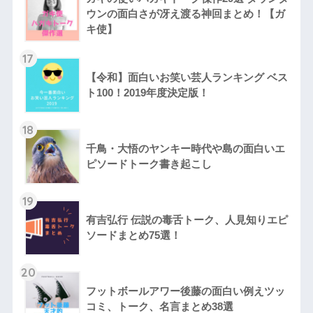
ウンの面白さが冴え渡る神回まとめ！【ガ
キ使】
17
【令和】面白いお笑い芸人ランキング ベス
ト100！2019年度決定版！
18
千鳥・大悟のヤンキー時代や島の面白いエ
ピソードトーク書き起こし
19
有吉弘行 伝説の毒舌トーク、人見知りエピ
ソードまとめ75選！
20
フットボールアワー後藤の面白い例えツッ
コミ、トーク、名言まとめ38選