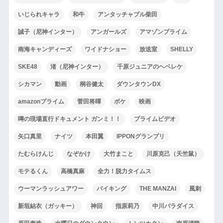
いじられキャラ
和牛
アンタッチャブル柴田
誠子（尼神インター）
アンガールズ
アマゾンプライム
南海キャンディーズ
ワイドナショー
放送室
SHELLY
SKE48
渚（尼神インター）
千原ジュニアのヘベレケ
シカマン
動画
桐谷健太
ダウンタウンDX
amazonプライム
菅田将暉
ボケ
映画
噂の現場直行ドキュメント ガンミ！！
プライムビデオ
矢口真里
ナイツ
本田翼
IPPONグランプリ
たむらけんじ
なぞかけ
大竹まこと
川原克己（天竺鼠）
モテるくん
高橋真麻
全力！脱力タイムス
ウーマンラッシュアワー
バイキング
THE MANZAI
風刺
新垣結衣（ガッキー）
神回
指原莉乃
中川パラダイス