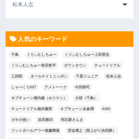
人気のキーワード
千鳥
くりぃむしちゅー
くりぃむしちゅー上田晋也
くりぃむしちゅー有田哲平
ダウンタウン
チュートリアル
三四郎
オールナイトニッポン
千原ジュニア
松本人志
しゃべくり007
アメトーーク
今田耕司
ネプチューン堀内健（ホリケン）
大悟（千鳥）
チュートリアル徳井義実
ネプチューン名倉潤
ANN
ガキの使い
浜田雅功
明石家さんま
フットボールアワー後藤輝基
宮迫博之（雨上がり決死隊）