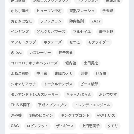
原田泰造
水曜日のダウンタウン
トンツカタン
南原清隆
からし蓮根
ヒューマン中村
完熟フレッシュ
学天即
おとぎばなし
ラフレクラン
陣内智則
ZAZY
ペンギンズ
どんぐりパワーズ
マルセイユ
田中上野
マツモトクラブ
ホタテーズ
せつこ
モグライダー
きつね
カズレーサー
蛙亭岩倉
コロコロチキチキペッパーズ
堀内健
土田晃之
よゐこ有野
中川家
劇団ひとり
川井
ひな壇
シオマリアッチ
トータルテンボス
ピース綾部
タカアンドトシ.カズレーサー
ちゃらんぽらん
おいでやす
THIS IS岡下
平成ノブシコブシ
トレンディエンジェル
さや香
3時のヒロイン
キングオブコント
やさしいズ
GAG
ロビンフット
ザ・ギース
上沼恵美子
タモリ