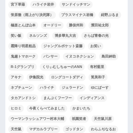
宮下草薙
ハライチ岩井
サンドイッチマン
蛍原徹（雨上がり決死隊）
プラスマイナス岩橋
紺野ぶるま
極楽とんぼ山本
オードリー
勝俣州和
濱田祐太郎
笑い飯
ネルソンズ
博多華丸大吉
さらば青春の光
霜降り明星粗品
ジャングルポケット斎藤
お笑い
鬼越トマホーク
パンサー
イヌコネクション
島田紳助
R-1グランプリ
くりぃむしちゅーのANN
有村藍里
アキナ
伊集院光
ロングコートダディ
筧美和子
ネプチューン
ハライチ
ジェラードン
ゆにばーす
タカアンドトシ
まんぷくフーフー
インディアンス
ヒロミ
今夜くらべてみました
かまいたち
ウーマンラッシュアワー村本大輔
祇園笑者
天竺鼠川原
天竺鼠
マヂカルラブリー
ゴッドタン
わらふぢなるお