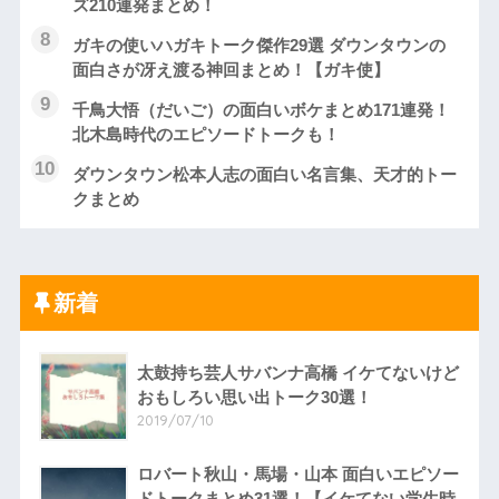
ズ210連発まとめ！
ガキの使いハガキトーク傑作29選 ダウンタウンの
面白さが冴え渡る神回まとめ！【ガキ使】
千鳥大悟（だいご）の面白いボケまとめ171連発！
北木島時代のエピソードトークも！
ダウンタウン松本人志の面白い名言集、天才的トー
クまとめ
新着
太鼓持ち芸人サバンナ高橋 イケてないけど
おもしろい思い出トーク30選！
2019/07/10
ロバート秋山・馬場・山本 面白いエピソー
ドトークまとめ31選！【イケてない学生時