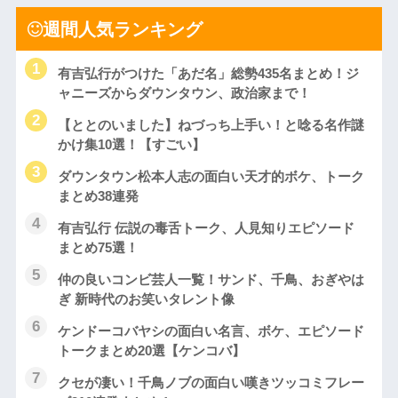
週間人気ランキング
有吉弘行がつけた「あだ名」総勢435名まとめ！ジ
ャニーズからダウンタウン、政治家まで！
【ととのいました】ねづっち上手い！と唸る名作謎
かけ集10選！【すごい】
ダウンタウン松本人志の面白い天才的ボケ、トーク
まとめ38連発
有吉弘行 伝説の毒舌トーク、人見知りエピソード
まとめ75選！
仲の良いコンビ芸人一覧！サンド、千鳥、おぎやは
ぎ 新時代のお笑いタレント像
ケンドーコバヤシの面白い名言、ボケ、エピソード
トークまとめ20選【ケンコバ】
クセが凄い！千鳥ノブの面白い嘆きツッコミフレー