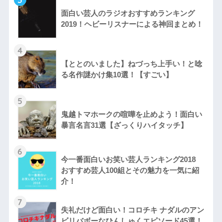
面白い芸人のラジオおすすめランキング
2019！ヘビーリスナーによる神回まとめ！
4
【ととのいました】ねづっち上手い！と唸
る名作謎かけ集10選！【すごい】
5
鬼越トマホークの喧嘩を止めよう！面白い
暴言名言31選【ざっくりハイタッチ】
6
今一番面白いお笑い芸人ランキング2018
おすすめ芸人100組とその魅力を一気に紹
介！
7
失礼だけど面白い！コロチキ ナダルのアン
ビリバボーなひんしゅくエピソード45選！