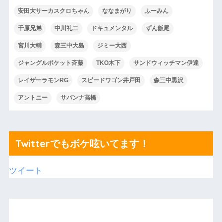
安田大サーカスクロちゃん
ななまがり
ふーみん
千原兄弟
中川礼二
ドキュメンタル
ずん飯尾
宮川大輔
森三中大島
ジミー大西
ジャングルポケット斉藤
TKO木下
サンドウィッチマン伊達
レイザーラモンRG
スピードワゴン井戸田
森三中黒沢
アントニー
サバンナ高橋
Twitterでもボケ呟いてます！
ツイート