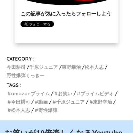
この記事が気に入ったらフォローしよう
CATEGORY :
今田耕司
千原ジュニア
東野幸治
松本人志
野性爆弾くっきー
TAGS :
amazonプライム
お笑い
プライムビデオ
今田耕司
動画
千原ジュニア
東野幸治
松本人志
野性爆弾
お笑いが10倍楽しくなるYoutube