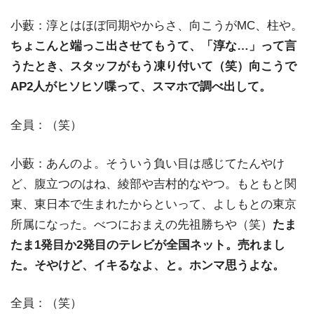
小藪：淳とはほぼ同期やからさ、向こうがMC、柱や。
ちょこんと端っこ出させてもうて、「淳な…」って言
うたとき、スタッフがもう凍り付いて（笑）向こうで
AP2人がヒソヒソ喋って、スマホで調べ出して。
全員：（笑）
小藪：あんのよ。そういう負い目は感じてたんやけ
ど、腹立つのはね、綾部や吉村的なやつ。もともと関
東、東日本で生まれたからといって、よしもとの東京
所属になった。べつにおまえの先祖勝ちや（笑）
たま
たま1発目か2発目のテレビが全国ネット。売れまし
た。そやけど、イキるなよ、と。ホンマ思うよな。
全員：（笑）