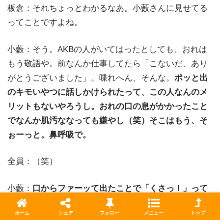
板倉：それちょっとわかるなあ。小藪さんに見せてる
ってことですよね。
小藪：そう。AKBの人がいてはったとしても、おれは
もう敬語や。前なんか仕事してたら「こないだ、あり
がとうございました」。喋れへん、そんな。
ポッと出
のキモいやつに話しかけられたって、この人なんのメ
リットもないやろうし。おれの口の息がかかったこと
でなんか肌汚ななっても嫌やし（笑）そこはもう、そ
ぉーっと。鼻呼吸で。
全員：（笑）
小藪：
口からファーッて出たことで「くさっ！」って
なにかね、キューティクルが失われるとかそういうこ
ホーム
シェア
フォロー
メニュー
トップ
ともあるかもわからん（笑）
口で吸うけど、鼻で吐い