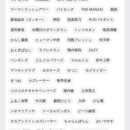
ウーマンラッシュアワー
バイキング
THE MANZAI
風刺
新垣結衣（ガッキー）
神回
指原莉乃
中川パラダイス
原田泰造
水曜日のダウンタウン
トンツカタン
南原清隆
からし蓮根
ヒューマン中村
完熟フレッシュ
学天即
おとぎばなし
ラフレクラン
陣内智則
ZAZY
ペンギンズ
どんぐりパワーズ
マルセイユ
田中上野
マツモトクラブ
ホタテーズ
せつこ
モグライダー
きつね
カズレーサー
蛙亭岩倉
コロコロチキチキペッパーズ
堀内健
土田晃之
よゐこ有野
中川家
劇団ひとり
川井
ひな壇
シオマリアッチ
トータルテンボス
ピース綾部
タカアンドトシ.カズレーサー
ちゃらんぽらん
おいでやす