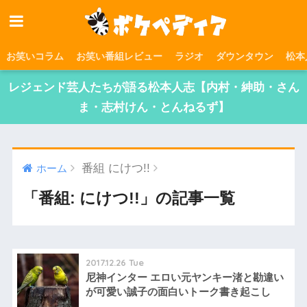
お笑いコラム
お笑い番組レビュー
ラジオ
ダウンタウン
松本
レジェンド芸人たちが語る松本人志【内村・紳助・さん
ま・志村けん・とんねるず】
番組 にけつ!!
ホーム
「番組: にけつ!!」の記事一覧
2017.12.26 Tue
尼神インター エロい元ヤンキー渚と勘違い
が可愛い誠子の面白いトーク書き起こし