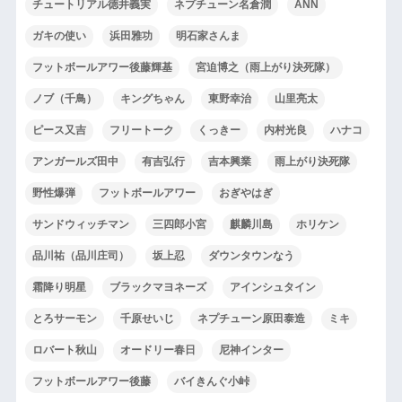
チュートリアル徳井義実
ネプチューン名倉潤
ANN
ガキの使い
浜田雅功
明石家さんま
フットボールアワー後藤輝基
宮迫博之（雨上がり決死隊）
ノブ（千鳥）
キングちゃん
東野幸治
山里亮太
ピース又吉
フリートーク
くっきー
内村光良
ハナコ
アンガールズ田中
有吉弘行
吉本興業
雨上がり決死隊
野性爆弾
フットボールアワー
おぎやはぎ
サンドウィッチマン
三四郎小宮
麒麟川島
ホリケン
品川祐（品川庄司）
坂上忍
ダウンタウンなう
霜降り明星
ブラックマヨネーズ
アインシュタイン
とろサーモン
千原せいじ
ネプチューン原田泰造
ミキ
ロバート秋山
オードリー春日
尼神インター
フットボールアワー後藤
バイきんぐ小峠