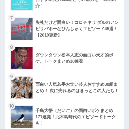
介！
7
失礼だけど面白い！コロチキ ナダルのアン
ビリバボーなひんしゅくエピソード45選！
【2019更新】
8
ダウンタウン松本人志の面白い天才的ボ
ケ、トークまとめ38連発
9
面白い人気若手お笑い芸人おすすめ30組ま
とめ！ 次に売れるのはきっとこの人たち！
10
千鳥大悟（だいご）の面白いボケまとめ
171連発！北木島時代のエピソードトーク
も！