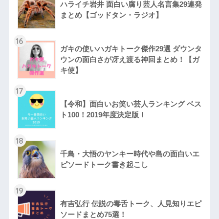
ハライチ岩井 面白い腐り芸人名言集29連発
まとめ【ゴッドタン・ラジオ】
16
ガキの使いハガキトーク傑作29選 ダウンタ
ウンの面白さが冴え渡る神回まとめ！【ガ
キ使】
17
【令和】面白いお笑い芸人ランキング ベス
ト100！2019年度決定版！
18
千鳥・大悟のヤンキー時代や島の面白いエ
ピソードトーク書き起こし
19
有吉弘行 伝説の毒舌トーク、人見知りエピ
ソードまとめ75選！