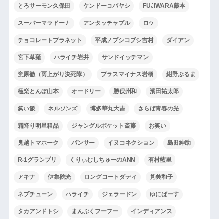
とろサーモン久保田
ケンドーコバヤシ
FUJIWARA藤本
スーパーマラドーナ
アンタッチャブル
ロケ
チョコレートプラネット
平成ノブシコブシ吉村
ダイアン
宮下草薙
ハライチ岩井
サンドイッチマン
蛍原徹（雨上がり決死隊）
プラスマイナス岩橋
紺野ぶるま
極楽とんぼ山本
オードリー
勝俣州和
濱田祐太郎
笑い飯
ネルソンズ
博多華丸大吉
さらば青春の光
霜降り明星粗品
ジャングルポケット斎藤
お笑い
鬼越トマホーク
パンサー
イヌコネクション
島田紳助
R-1グランプリ
くりぃむしちゅーのANN
有村藍里
アキナ
伊集院光
ロングコートダディ
筧美和子
ネプチューン
ハライチ
ジェラードン
ゆにばーす
タカアンドトシ
まんぷくフーフー
インディアンス