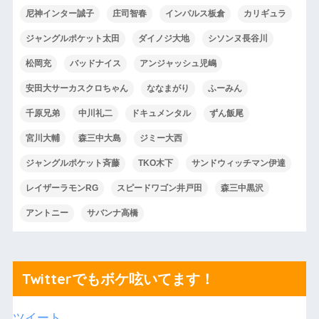
尼神インター誠子
庄司智春
インパルス板倉
カリギュラ
ジャングルポケット太田
ダイノジ大地
シソンヌ長谷川
松岡充
バッドナイス
アンジャッシュ児嶋
安田大サーカスクロちゃん
ななまがり
ふーみん
千原兄弟
中川礼二
ドキュメンタル
ずん飯尾
宮川大輔
森三中大島
ジミー大西
ジャングルポケット斉藤
TKO木下
サンドウィッチマン伊達
レイザーラモンRG
スピードワゴン井戸田
森三中黒沢
アントニー
サバンナ高橋
Twitterでもボケ呟いてます！
ツイート