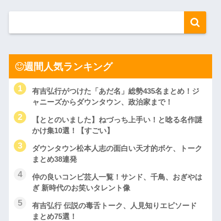
週間人気ランキング
有吉弘行がつけた「あだ名」総勢435名まとめ！ジ
ャニーズからダウンタウン、政治家まで！
【ととのいました】ねづっち上手い！と唸る名作謎
かけ集10選！【すごい】
ダウンタウン松本人志の面白い天才的ボケ、トーク
まとめ38連発
仲の良いコンビ芸人一覧！サンド、千鳥、おぎやは
ぎ 新時代のお笑いタレント像
有吉弘行 伝説の毒舌トーク、人見知りエピソード
まとめ75選！