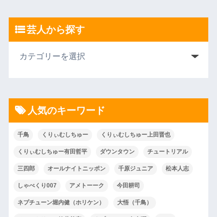
芸人から探す
人気のキーワード
千鳥
くりぃむしちゅー
くりぃむしちゅー上田晋也
くりぃむしちゅー有田哲平
ダウンタウン
チュートリアル
三四郎
オールナイトニッポン
千原ジュニア
松本人志
しゃべくり007
アメトーーク
今田耕司
ネプチューン堀内健（ホリケン）
大悟（千鳥）