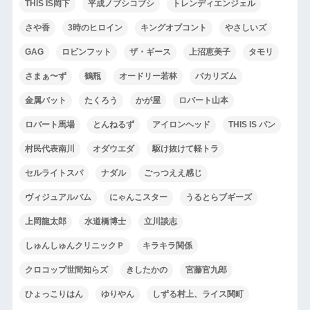
THIS IS岡下
平成ノブシコブシ
トレンディエンジェル
さや香
3時のヒロイン
キングオブコント
やさしいズ
GAG
ロビンフット
ザ・ギース
上沼恵美子
タモリ
さまぁ〜ず
鶴瓶
オードリー若林
バカリズム
金属バット
たくろう
かが屋
ロバート山本
ロバート馬場
とんねるず
アイロンヘッド
THIS IS パン
村民代表南川
オダウエダ
駆け抜けて軽トラ
セルライトスパ
ナダル
ごっつええ感じ
ヴィジュアルバム
にゃんこスター
うるとらブギーズ
上岡龍太郎
水道橋博士
立川談志
しゅんしゅんクリニックＰ
キラキラ関係
クロコップ世間知らズ
きしたかの
宮藤官九郎
ひょっこりはん
ゆりやん
しずる村上、ライス関町