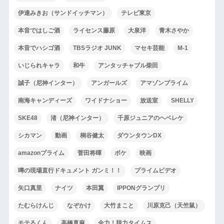
伊達みきお（サンドイッチマン）
テレビ東京
本音ではしご酒
ライセンス藤原
大泉洋
青木さやか
本音でハシゴ酒
TBSラジオ JUNK
マセキ芸能
M-1
いじられキャラ
和牛
アンタッチャブル柴田
誠子（尼神インター）
アンガールズ
アマゾンプライム
南海キャンディーズ
ワイドナショー
放送室
SHELLY
SKE48
渚（尼神インター）
千原ジュニアのヘベレケ
シカマン
動画
桐谷健太
ダウンタウンDX
amazonプライム
菅田将暉
ボケ
映画
噂の現場直行ドキュメント ガンミ！！
プライムビデオ
矢口真里
ナイツ
本田翼
IPPONグランプリ
たむらけんじ
なぞかけ
大竹まこと
川原克己（天竺鼠）
モテるくん
高橋真麻
全力！脱力タイムス