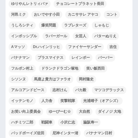
ゆりやんレトリィバァ
チョコレートプラネット長田
河邑ミク
おいでやす小田
カニササレ アヤコ
コント
うしろシティ
爆笑問題
ラブレターズ
しゃもじ
インポッシブル
ラバーガール
女芸人
バターぬりえ
Aマッソ
Dr.ハインリッヒ
ファイヤーサンダー
吉住
バナナマン
プラスマイナス
レインボー
パーパー
フルポン村上
ドランクドラゴン塚地
笑い飯西田
シソンヌ
馬鹿よ貴方はファラオ
岡村隆史
アルコアンドピース
志村けん
バカ殿
マツコデラックス
イッテンモノ
人力舎
笑撃戦隊
光浦靖子（オアシズ）
お笑い向上委員会
ゆーびーむ☆
大自然
ダイノジ 大地
ハチミツ二郎
戦闘車
小沢仁志
脇阪寿一
バッドボーイズ佐田
尼神インター渚
バナナマン日村