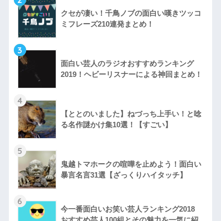
クセが凄い！千鳥ノブの面白い嘆きツッコ
ミフレーズ210連発まとめ！
3
面白い芸人のラジオおすすめランキング
2019！ヘビーリスナーによる神回まとめ！
4
【ととのいました】ねづっち上手い！と唸
る名作謎かけ集10選！【すごい】
5
鬼越トマホークの喧嘩を止めよう！面白い
暴言名言31選【ざっくりハイタッチ】
6
今一番面白いお笑い芸人ランキング2018
おすすめ芸人100組とその魅力を一気に紹