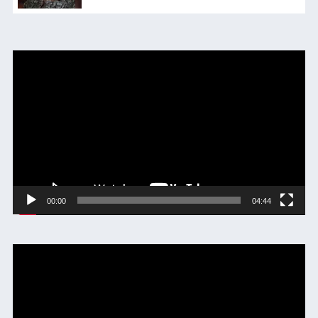
動
画
プ
レ
ー
ヤ
ー
00:00
04:44
動
画
プ
レ