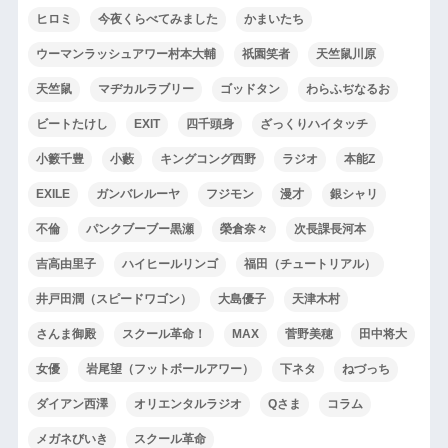
ヒロミ
今夜くらべてみました
かまいたち
ウーマンラッシュアワー村本大輔
祇園笑者
天竺鼠川原
天竺鼠
マヂカルラブリー
ゴッドタン
わらふぢなるお
ビートたけし
EXIT
四千頭身
ざっくりハイタッチ
小籔千豊
小藪
キングコング西野
ラジオ
本能Z
EXILE
ガンバレルーヤ
フジモン
漫才
銀シャリ
不倫
パンクブーブー黒瀬
榮倉奈々
次長課長河本
吉高由里子
ハイヒールリンゴ
福田（チュートリアル）
井戸田潤（スピードワゴン）
大島優子
天津木村
さんま御殿
スクール革命！
MAX
菅野美穂
田中将大
女優
岩尾望（フットボールアワー）
下ネタ
ねづっち
ダイアン西澤
オリエンタルラジオ
Qさま
コラム
メガネびいき
スクール革命