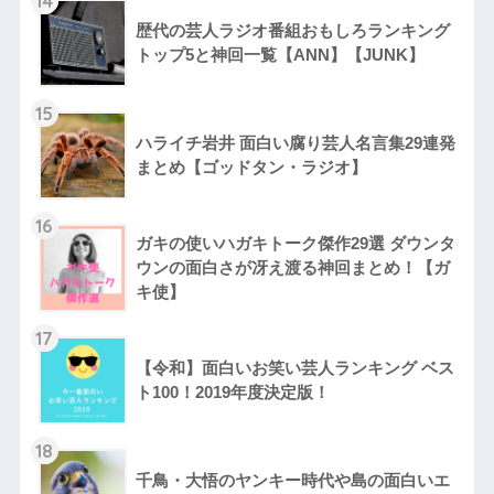
14
歴代の芸人ラジオ番組おもしろランキング
トップ5と神回一覧【ANN】【JUNK】
15
ハライチ岩井 面白い腐り芸人名言集29連発
まとめ【ゴッドタン・ラジオ】
16
ガキの使いハガキトーク傑作29選 ダウンタ
ウンの面白さが冴え渡る神回まとめ！【ガ
キ使】
17
【令和】面白いお笑い芸人ランキング ベス
ト100！2019年度決定版！
18
千鳥・大悟のヤンキー時代や島の面白いエ