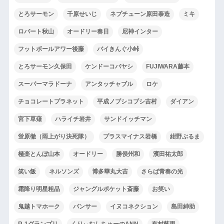
とろサーモン
千原せいじ
ネプチューン原田泰造
ミキ
ロバート秋山
オードリー春日
尼神インター
フットボールアワー後藤
バイきんぐ小峠
とろサーモン久保田
ケンドーコバヤシ
FUJIWARA藤本
スーパーマラドーナ
アンタッチャブル
ロケ
チョコレートプラネット
平成ノブシコブシ吉村
ダイアン
宮下草薙
ハライチ岩井
サンドイッチマン
蛍原徹（雨上がり決死隊）
プラスマイナス岩橋
紺野ぶるま
極楽とんぼ山本
オードリー
勝俣州和
濱田祐太郎
笑い飯
ネルソンズ
博多華丸大吉
さらば青春の光
霜降り明星粗品
ジャングルポケット斎藤
お笑い
鬼越トマホーク
パンサー
イヌコネクション
島田紳助
R-1グランプリ
くりぃむしちゅーのANN
有村藍里