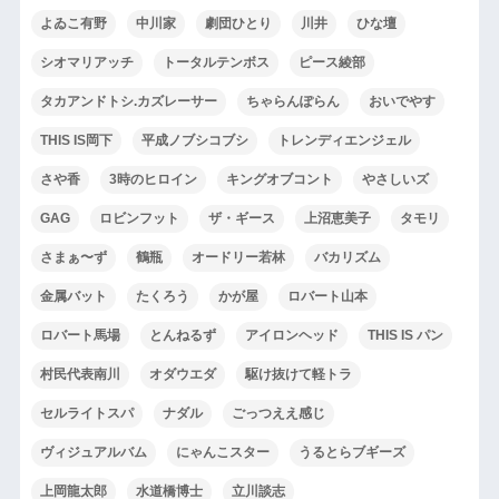
よゐこ有野
中川家
劇団ひとり
川井
ひな壇
シオマリアッチ
トータルテンボス
ピース綾部
タカアンドトシ.カズレーサー
ちゃらんぽらん
おいでやす
THIS IS岡下
平成ノブシコブシ
トレンディエンジェル
さや香
3時のヒロイン
キングオブコント
やさしいズ
GAG
ロビンフット
ザ・ギース
上沼恵美子
タモリ
さまぁ〜ず
鶴瓶
オードリー若林
バカリズム
金属バット
たくろう
かが屋
ロバート山本
ロバート馬場
とんねるず
アイロンヘッド
THIS IS パン
村民代表南川
オダウエダ
駆け抜けて軽トラ
セルライトスパ
ナダル
ごっつええ感じ
ヴィジュアルバム
にゃんこスター
うるとらブギーズ
上岡龍太郎
水道橋博士
立川談志