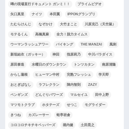
噂の現場直行ドキュメント ガンミ！！
プライムビデオ
矢口真里
ナイツ
本田翼
IPPONグランプリ
たむらけんじ
なぞかけ
大竹まこと
川原克己（天竺鼠）
モテるくん
高橋真麻
全力！脱力タイムス
ウーマンラッシュアワー
バイキング
THE MANZAI
風刺
新垣結衣（ガッキー）
神回
指原莉乃
中川パラダイス
原田泰造
水曜日のダウンタウン
トンツカタン
南原清隆
からし蓮根
ヒューマン中村
完熟フレッシュ
学天即
おとぎばなし
ラフレクラン
陣内智則
ZAZY
ペンギンズ
どんぐりパワーズ
マルセイユ
田中上野
マツモトクラブ
ホタテーズ
せつこ
モグライダー
きつね
カズレーサー
蛙亭岩倉
コロコロチキチキペッパーズ
堀内健
土田晃之