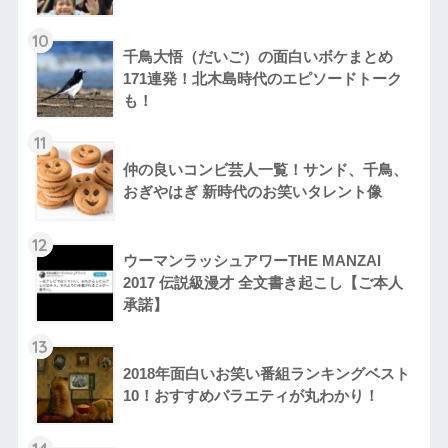
10
千鳥大悟（だいご）の面白いボケまとめ
171連発！北木島時代のエピソードトーク
も！
11
仲の良いコンビ芸人一覧！サンド、千鳥、
おぎやはぎ 新時代のお笑いタレント像
12
ウーマンラッシュアワーTHE MANZAI
2017 伝説級漫才 全文書き起こし【ご本人
承諾】
13
2018年面白いお笑い番組ランキングベスト
10！おすすめバラエティが丸わかり！