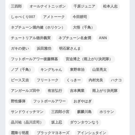
三四郎
オールナイトニッポン
千原ジュニア
松本人志
しゃべくり007
アメトーーク
今田耕司
ネプチューン堀内健（ホリケン）
大悟（千鳥）
チュートリアル徳井義実
ネプチューン名倉潤
ANN
ガキの使い
浜田雅功
明石家さんま
フットボールアワー後藤輝基
宮迫博之（雨上がり決死隊）
ノブ（千鳥）
キングちゃん
東野幸治
山里亮太
ピース又吉
フリートーク
くっきー
内村光良
ハナコ
アンガールズ田中
有吉弘行
吉本興業
雨上がり決死隊
野性爆弾
フットボールアワー
おぎやはぎ
サンドウィッチマン
三四郎小宮
麒麟川島
ホリケン
品川祐（品川庄司）
坂上忍
ダウンタウンなう
霜降り明星
ブラックマヨネーズ
アインシュタイン