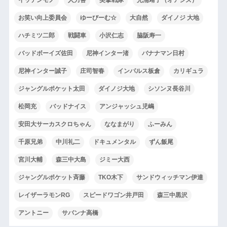
お笑い向上委員会
ゆーびーむ☆
大自然
ダイノジ 大地
ハチミツ二郎
戦闘車
小沢仁志
脇阪寿一
バッドボーイズ佐田
尼神インター渚
バナナマン日村
尼神インター誠子
庄司智春
インパルス板倉
カリギュラ
ジャングルポケット太田
ダイノジ大地
シソンヌ長谷川
松岡充
バッドナイス
アンジャッシュ児嶋
安田大サーカスクロちゃん
ななまがり
ふーみん
千原兄弟
中川礼二
ドキュメンタル
ずん飯尾
宮川大輔
森三中大島
ジミー大西
ジャングルポケット斉藤
TKO木下
サンドウィッチマン伊達
レイザーラモンRG
スピードワゴン井戸田
森三中黒沢
アントニー
サバンナ高橋