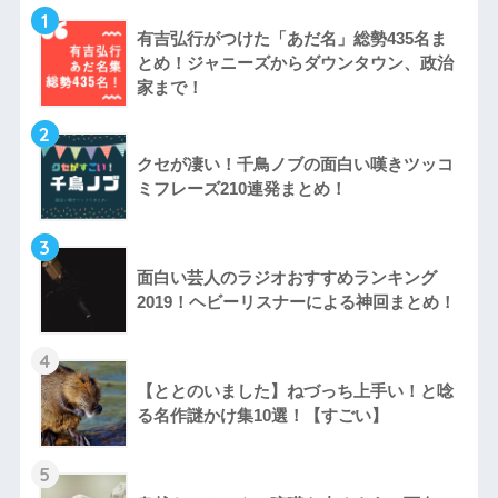
1
有吉弘行がつけた「あだ名」総勢435名ま
とめ！ジャニーズからダウンタウン、政治
家まで！
2
クセが凄い！千鳥ノブの面白い嘆きツッコ
ミフレーズ210連発まとめ！
3
面白い芸人のラジオおすすめランキング
2019！ヘビーリスナーによる神回まとめ！
4
【ととのいました】ねづっち上手い！と唸
る名作謎かけ集10選！【すごい】
5