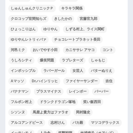
しゅんしゅんクリニックＰ
キラキラ関係
クロコップ世間知らズ
きしたかの
宮藤官九郎
ひょっこりはん
ゆりやん
しずる村上、ライス関町
ゆりやんレトリィバァ
チョコレートプラネット長田
河邑ミク
おいでやす小田
カニササレ アヤコ
コント
うしろシティ
爆笑問題
ラブレターズ
しゃもじ
インポッシブル
ラバーガール
女芸人
バターぬりえ
Aマッソ
Dr.ハインリッヒ
ファイヤーサンダー
吉住
バナナマン
プラスマイナス
レインボー
パーパー
フルポン村上
ドランクドラゴン塚地
笑い飯西田
シソンヌ
馬鹿よ貴方はファラオ
岡村隆史
アルコアンドピース
志村けん
バカ殿
マツコデラックス
イッテンモノ
人力舎
笑撃戦隊
光浦靖子（オアシズ）