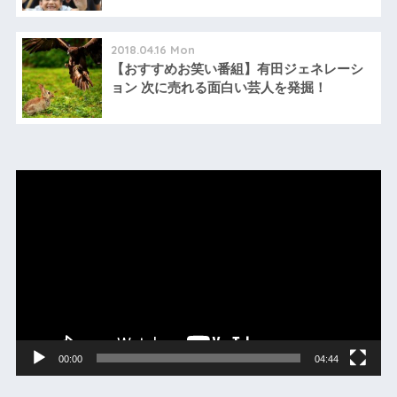
2018.04.16 Mon
【おすすめお笑い番組】有田ジェネレーシ
ョン 次に売れる面白い芸人を発掘！
動
画
プ
レ
ー
ヤ
ー
00:00
04:44