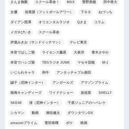
さんま御殿
スクール革命！
MAX
菅野美穂
田中将大
女優
岩尾望（フットボールアワー）
下ネタ
ねづっち
ダイアン西澤
オリエンタルラジオ
Qさま
コラム
メガネびいき
スクール革命
伊達みきお（サンドイッチマン）
テレビ東京
本音ではしご酒
ライセンス藤原
大泉洋
青木さやか
本音でハシゴ酒
TBSラジオ JUNK
マセキ芸能
M-1
いじられキャラ
和牛
アンタッチャブル柴田
誠子（尼神インター）
アンガールズ
アマゾンプライム
南海キャンディーズ
ワイドナショー
放送室
SHELLY
SKE48
渚（尼神インター）
千原ジュニアのヘベレケ
シカマン
動画
桐谷健太
ダウンタウンDX
amazonプライム
菅田将暉
ボケ
映画