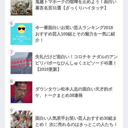
鬼越トマホークの喧嘩を止めよう！面白い
暴言名言31選【ざっくりハイタッチ】
6
今一番面白いお笑い芸人ランキング2018
おすすめ芸人100組とその魅力を一気に紹
介！
7
失礼だけど面白い！コロチキ ナダルのアン
ビリバボーなひんしゅくエピソード45選！
【2019更新】
8
ダウンタウン松本人志の面白い天才的ボ
ケ、トークまとめ38連発
9
面白い人気若手お笑い芸人おすすめ30組ま
とめ！ 次に売れるのはきっとこの人たち！