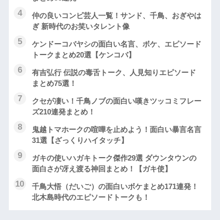
仲の良いコンビ芸人一覧！サンド、千鳥、おぎやは
ぎ 新時代のお笑いタレント像
ケンドーコバヤシの面白い名言、ボケ、エピソード
トークまとめ20選【ケンコバ】
有吉弘行 伝説の毒舌トーク、人見知りエピソード
まとめ75選！
クセが凄い！千鳥ノブの面白い嘆きツッコミフレー
ズ210連発まとめ！
鬼越トマホークの喧嘩を止めよう！面白い暴言名言
31選【ざっくりハイタッチ】
ガキの使いハガキトーク傑作29選 ダウンタウンの
面白さが冴え渡る神回まとめ！【ガキ使】
千鳥大悟（だいご）の面白いボケまとめ171連発！
北木島時代のエピソードトークも！