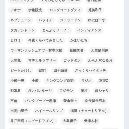
アキナ
伊集院光
ロングコートダディ
筧美和子
ネプチューン
ハライチ
ジェラードン
ゆにばーす
タカアンドトシ
まんぷくフーフー
インディアンス
ヒロミ
今夜くらべてみました
かまいたち
ウーマンラッシュアワー村本大輔
祇園笑者
天竺鼠川原
天竺鼠
マヂカルラブリー
ゴッドタン
わらふぢなるお
ビートたけし
EXIT
四千頭身
ざっくりハイタッチ
小籔千豊
小藪
キングコング西野
ラジオ
本能Z
EXILE
ガンバレルーヤ
フジモン
漫才
銀シャリ
不倫
パンクブーブー黒瀬
榮倉奈々
次長課長河本
吉高由里子
ハイヒールリンゴ
福田（チュートリアル）
井戸田潤（スピードワゴン）
大島優子
天津木村