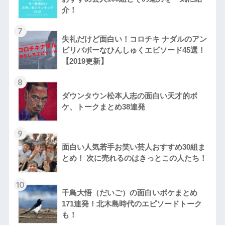
介！
7
失礼だけど面白い！コロチキ ナダルのアン
ビリバボーなひんしゅくエピソード45選！
【2019更新】
8
ダウンタウン松本人志の面白い天才的ボ
ケ、トークまとめ38連発
9
面白い人気若手お笑い芸人おすすめ30組ま
とめ！ 次に売れるのはきっとこの人たち！
10
千鳥大悟（だいご）の面白いボケまとめ
171連発！北木島時代のエピソードトーク
も！