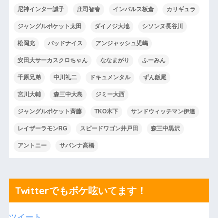
尼神インター誠子
庄司智春
インパルス板倉
カリギュラ
ジャングルポケット太田
ダイノジ大地
シソンヌ長谷川
松岡充
バッドナイス
アンジャッシュ児嶋
安田大サーカスクロちゃん
ななまがり
ふーみん
千原兄弟
中川礼二
ドキュメンタル
ずん飯尾
宮川大輔
森三中大島
ジミー大西
ジャングルポケット斉藤
TKO木下
サンドウィッチマン伊達
レイザーラモンRG
スピードワゴン井戸田
森三中黒沢
アントニー
サバンナ高橋
Twitterでもボケ呟いてます！
ツイート