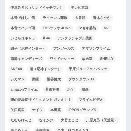
伊達みきお（サンドイッチマン）
テレビ東京
本音ではしご酒
ライセンス藤原
大泉洋
青木さやか
本音でハシゴ酒
TBSラジオ JUNK
マセキ芸能
M-1
いじられキャラ
和牛
アンタッチャブル柴田
誠子（尼神インター）
アンガールズ
アマゾンプライム
南海キャンディーズ
ワイドナショー
放送室
SHELLY
SKE48
渚（尼神インター）
千原ジュニアのヘベレケ
シカマン
動画
桐谷健太
ダウンタウンDX
amazonプライム
菅田将暉
ボケ
映画
噂の現場直行ドキュメント ガンミ！！
プライムビデオ
矢口真里
ナイツ
本田翼
IPPONグランプリ
たむらけんじ
なぞかけ
大竹まこと
川原克己（天竺鼠）
モテるくん
高橋真麻
全力！脱力タイムス