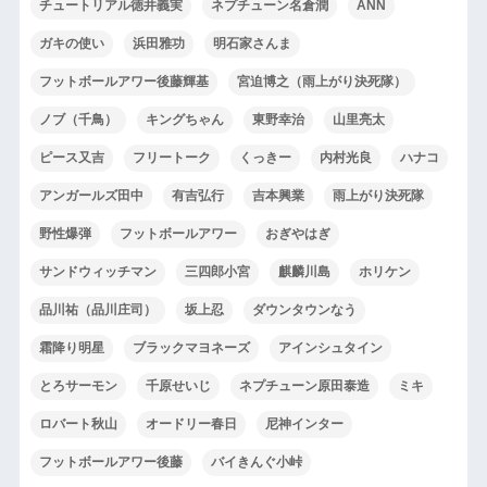
チュートリアル徳井義実
ネプチューン名倉潤
ANN
ガキの使い
浜田雅功
明石家さんま
フットボールアワー後藤輝基
宮迫博之（雨上がり決死隊）
ノブ（千鳥）
キングちゃん
東野幸治
山里亮太
ピース又吉
フリートーク
くっきー
内村光良
ハナコ
アンガールズ田中
有吉弘行
吉本興業
雨上がり決死隊
野性爆弾
フットボールアワー
おぎやはぎ
サンドウィッチマン
三四郎小宮
麒麟川島
ホリケン
品川祐（品川庄司）
坂上忍
ダウンタウンなう
霜降り明星
ブラックマヨネーズ
アインシュタイン
とろサーモン
千原せいじ
ネプチューン原田泰造
ミキ
ロバート秋山
オードリー春日
尼神インター
フットボールアワー後藤
バイきんぐ小峠