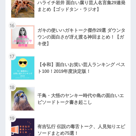
ハライチ岩井 面白い腐り芸人名言集29連発
まとめ【ゴッドタン・ラジオ】
16
ガキの使いハガキトーク傑作29選 ダウンタ
ウンの面白さが冴え渡る神回まとめ！【ガ
キ使】
17
【令和】面白いお笑い芸人ランキング ベス
ト100！2019年度決定版！
18
千鳥・大悟のヤンキー時代や島の面白いエ
ピソードトーク書き起こし
19
有吉弘行 伝説の毒舌トーク、人見知りエピ
ソードまとめ75選！