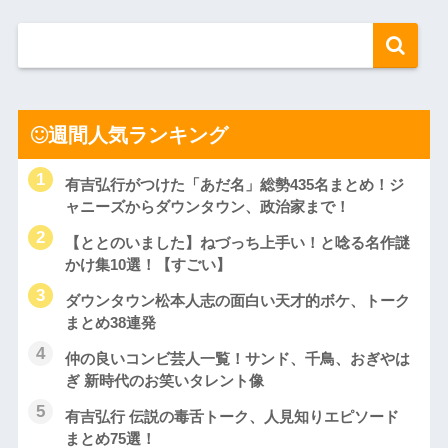
週間人気ランキング
有吉弘行がつけた「あだ名」総勢435名まとめ！ジ
ャニーズからダウンタウン、政治家まで！
【ととのいました】ねづっち上手い！と唸る名作謎
かけ集10選！【すごい】
ダウンタウン松本人志の面白い天才的ボケ、トーク
まとめ38連発
仲の良いコンビ芸人一覧！サンド、千鳥、おぎやは
ぎ 新時代のお笑いタレント像
有吉弘行 伝説の毒舌トーク、人見知りエピソード
まとめ75選！