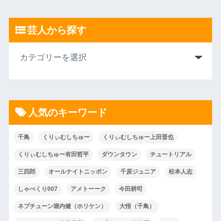
芸人から探す
人気のキーワード
千鳥
くりぃむしちゅー
くりぃむしちゅー上田晋也
くりぃむしちゅー有田哲平
ダウンタウン
チュートリアル
三四郎
オールナイトニッポン
千原ジュニア
松本人志
しゃべくり007
アメトーーク
今田耕司
ネプチューン堀内健（ホリケン）
大悟（千鳥）