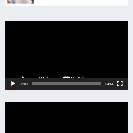
動
画
プ
レ
ー
ヤ
ー
00:00
04:44
動
画
プ
レ