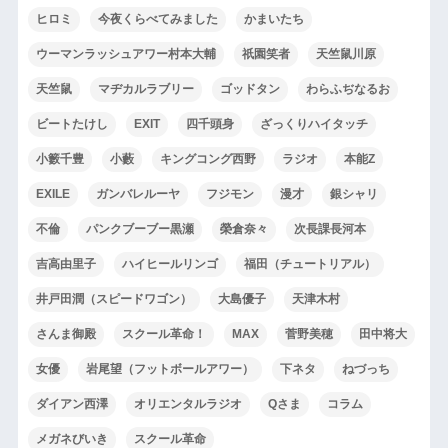
ヒロミ
今夜くらべてみました
かまいたち
ウーマンラッシュアワー村本大輔
祇園笑者
天竺鼠川原
天竺鼠
マヂカルラブリー
ゴッドタン
わらふぢなるお
ビートたけし
EXIT
四千頭身
ざっくりハイタッチ
小籔千豊
小藪
キングコング西野
ラジオ
本能Z
EXILE
ガンバレルーヤ
フジモン
漫才
銀シャリ
不倫
パンクブーブー黒瀬
榮倉奈々
次長課長河本
吉高由里子
ハイヒールリンゴ
福田（チュートリアル）
井戸田潤（スピードワゴン）
大島優子
天津木村
さんま御殿
スクール革命！
MAX
菅野美穂
田中将大
女優
岩尾望（フットボールアワー）
下ネタ
ねづっち
ダイアン西澤
オリエンタルラジオ
Qさま
コラム
メガネびいき
スクール革命