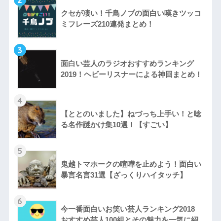
クセが凄い！千鳥ノブの面白い嘆きツッコ
ミフレーズ210連発まとめ！
3
面白い芸人のラジオおすすめランキング
2019！ヘビーリスナーによる神回まとめ！
4
【ととのいました】ねづっち上手い！と唸
る名作謎かけ集10選！【すごい】
5
鬼越トマホークの喧嘩を止めよう！面白い
暴言名言31選【ざっくりハイタッチ】
6
今一番面白いお笑い芸人ランキング2018
おすすめ芸人100組とその魅力を一気に紹