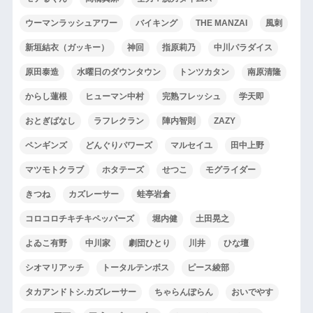
ウーマンラッシュアワー
バイキング
THE MANZAI
風刺
新垣結衣（ガッキー）
神回
指原莉乃
中川パラダイス
原田泰造
水曜日のダウンタウン
トンツカタン
南原清隆
からし蓮根
ヒューマン中村
完熟フレッシュ
学天即
おとぎばなし
ラフレクラン
陣内智則
ZAZY
ペンギンズ
どんぐりパワーズ
マルセイユ
田中上野
マツモトクラブ
ホタテーズ
せつこ
モグライダー
きつね
カズレーサー
蛙亭岩倉
コロコロチキチキペッパーズ
堀内健
土田晃之
よゐこ有野
中川家
劇団ひとり
川井
ひな壇
シオマリアッチ
トータルテンボス
ピース綾部
タカアンドトシ.カズレーサー
ちゃらんぽらん
おいでやす