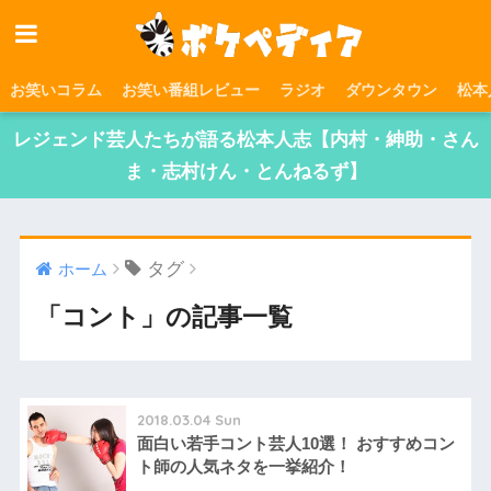
お笑いコラム
お笑い番組レビュー
ラジオ
ダウンタウン
松本
レジェンド芸人たちが語る松本人志【内村・紳助・さん
ま・志村けん・とんねるず】
タグ
ホーム
「コント」の記事一覧
2018.03.04 Sun
面白い若手コント芸人10選！ おすすめコン
ト師の人気ネタを一挙紹介！