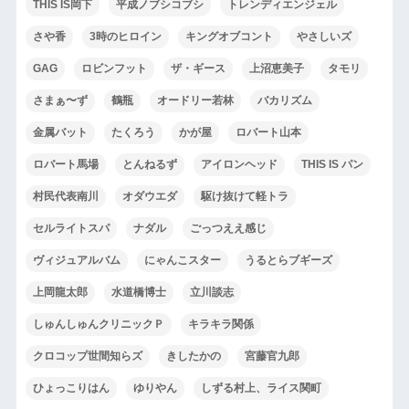
THIS IS岡下
平成ノブシコブシ
トレンディエンジェル
さや香
3時のヒロイン
キングオブコント
やさしいズ
GAG
ロビンフット
ザ・ギース
上沼恵美子
タモリ
さまぁ〜ず
鶴瓶
オードリー若林
バカリズム
金属バット
たくろう
かが屋
ロバート山本
ロバート馬場
とんねるず
アイロンヘッド
THIS IS パン
村民代表南川
オダウエダ
駆け抜けて軽トラ
セルライトスパ
ナダル
ごっつええ感じ
ヴィジュアルバム
にゃんこスター
うるとらブギーズ
上岡龍太郎
水道橋博士
立川談志
しゅんしゅんクリニックＰ
キラキラ関係
クロコップ世間知らズ
きしたかの
宮藤官九郎
ひょっこりはん
ゆりやん
しずる村上、ライス関町