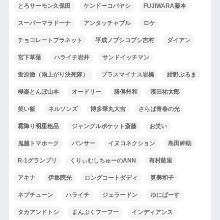
とろサーモン久保田
ケンドーコバヤシ
FUJIWARA藤本
スーパーマラドーナ
アンタッチャブル
ロケ
チョコレートプラネット
平成ノブシコブシ吉村
ダイアン
宮下草薙
ハライチ岩井
サンドイッチマン
蛍原徹（雨上がり決死隊）
プラスマイナス岩橋
紺野ぶるま
極楽とんぼ山本
オードリー
勝俣州和
濱田祐太郎
笑い飯
ネルソンズ
博多華丸大吉
さらば青春の光
霜降り明星粗品
ジャングルポケット斎藤
お笑い
鬼越トマホーク
パンサー
イヌコネクション
島田紳助
R-1グランプリ
くりぃむしちゅーのANN
有村藍里
アキナ
伊集院光
ロングコートダディ
筧美和子
ネプチューン
ハライチ
ジェラードン
ゆにばーす
タカアンドトシ
まんぷくフーフー
インディアンス