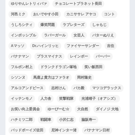
ゆりやんレトリィバァ
チョコレートプラネット長田
河邑ミク
おいでやす小田
カニササレ アヤコ
コント
うしろシティ
爆笑問題
ラブレターズ
しゃもじ
インポッシブル
ラバーガール
女芸人
バターぬりえ
Aマッソ
Dr.ハインリッヒ
ファイヤーサンダー
吉住
バナナマン
プラスマイナス
レインボー
パーパー
フルポン村上
ドランクドラゴン塚地
笑い飯西田
シソンヌ
馬鹿よ貴方はファラオ
岡村隆史
アルコアンドピース
志村けん
バカ殿
マツコデラックス
イッテンモノ
人力舎
笑撃戦隊
光浦靖子（オアシズ）
お笑い向上委員会
ゆーびーむ☆
大自然
ダイノジ 大地
ハチミツ二郎
戦闘車
小沢仁志
脇阪寿一
バッドボーイズ佐田
尼神インター渚
バナナマン日村