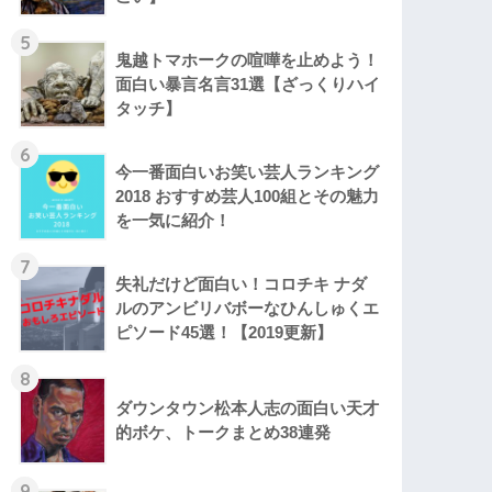
5
鬼越トマホークの喧嘩を止めよう！
面白い暴言名言31選【ざっくりハイ
タッチ】
6
今一番面白いお笑い芸人ランキング
2018 おすすめ芸人100組とその魅力
を一気に紹介！
7
失礼だけど面白い！コロチキ ナダ
ルのアンビリバボーなひんしゅくエ
ピソード45選！【2019更新】
8
ダウンタウン松本人志の面白い天才
的ボケ、トークまとめ38連発
9