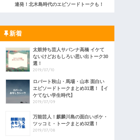
連発！北木島時代のエピソードトークも！
新着
太鼓持ち芸人サバンナ高橋 イケて
ないけどおもしろい思い出トーク30
選！
2019/07/10
ロバート秋山・馬場・山本 面白い
エピソードトークまとめ31選！【イ
ケてない学生時代】
2019/07/09
万能芸人！麒麟川島の面白いボケ・
ツッコミ・トークまとめ32選！
2019/07/08