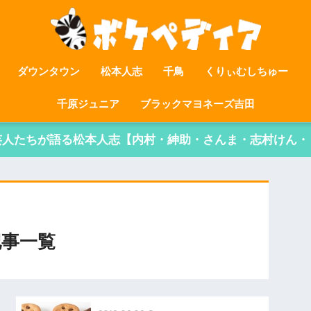
ダウンタウン
松本人志
千鳥
くりぃむしちゅー
千原ジュニア
ブラックマヨネーズ吉田
芸人たちが語る松本人志【内村・紳助・さんま・志村けん・
記事一覧