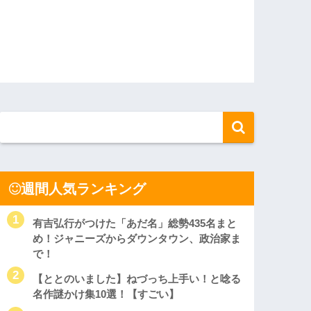
週間人気ランキング
有吉弘行がつけた「あだ名」総勢435名まと
め！ジャニーズからダウンタウン、政治家ま
で！
【ととのいました】ねづっち上手い！と唸る
名作謎かけ集10選！【すごい】