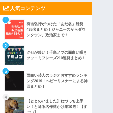
人気コンテンツ
1
有吉弘行がつけた「あだ名」総勢
435名まとめ！ジャニーズからダウ
ンタウン、政治家まで！
2
クセが凄い！千鳥ノブの面白い嘆き
ツッコミフレーズ210連発まとめ！
3
面白い芸人のラジオおすすめランキ
ング2019！ヘビーリスナーによる神
回まとめ！
4
【ととのいました】ねづっち上手
い！と唸る名作謎かけ集10選！【す
ごい】