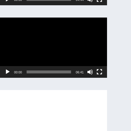
動
画
プ
レ
ー
ヤ
ー
00:00
06:41