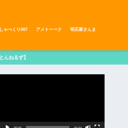
しゃべくり007
アメトーーク
明石家さんま
とんねるず】
動
画
プ
レ
ー
ヤ
ー
00:00
04:44