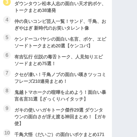
ダウンタウン松本人志の面白い天才的ボケ、
トークまとめ38連発
仲の良いコンビ芸人一覧！サンド、千鳥、お
ぎやはぎ 新時代のお笑いタレント像
ケンドーコバヤシの面白い名言、ボケ、エピ
ソードトークまとめ20選【ケンコバ】
有吉弘行 伝説の毒舌トーク、人見知りエピ
ソードまとめ75選！
クセが凄い！千鳥ノブの面白い嘆きツッコミ
フレーズ210連発まとめ！
鬼越トマホークの喧嘩を止めよう！面白い暴
言名言31選【ざっくりハイタッチ】
ガキの使いハガキトーク傑作29選 ダウンタ
ウンの面白さが冴え渡る神回まとめ！【ガキ
使】
千鳥大悟（だいご）の面白いボケまとめ171