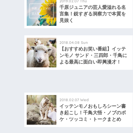
2019.02.07 Thu
千原ジュニアの芸人愛溢れる名
言集！鋭すぎる洞察力で本質を
見抜く
2018.04.08 Sun
【おすすめお笑い番組】イッテ
ンモノ サンド・三四郎・千鳥に
よる最高に面白い即興漫才！
2018.02.07 Wed
イッテンモノおもしろシーン書
き起こし！千鳥大悟・ノブのボ
ケ・ツッコミ・トークまとめ