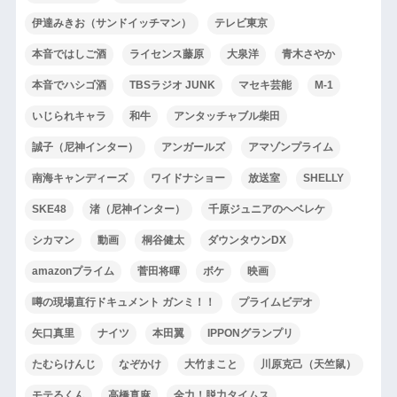
伊達みきお（サンドイッチマン）
テレビ東京
本音ではしご酒
ライセンス藤原
大泉洋
青木さやか
本音でハシゴ酒
TBSラジオ JUNK
マセキ芸能
M-1
いじられキャラ
和牛
アンタッチャブル柴田
誠子（尼神インター）
アンガールズ
アマゾンプライム
南海キャンディーズ
ワイドナショー
放送室
SHELLY
SKE48
渚（尼神インター）
千原ジュニアのヘベレケ
シカマン
動画
桐谷健太
ダウンタウンDX
amazonプライム
菅田将暉
ボケ
映画
噂の現場直行ドキュメント ガンミ！！
プライムビデオ
矢口真里
ナイツ
本田翼
IPPONグランプリ
たむらけんじ
なぞかけ
大竹まこと
川原克己（天竺鼠）
モテるくん
高橋真麻
全力！脱力タイムス