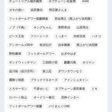
チュートリアル徳井義実
ネプチューン名倉潤
ANN
ガキの使い
浜田雅功
明石家さんま
フットボールアワー後藤輝基
宮迫博之（雨上がり決死隊）
ノブ（千鳥）
キングちゃん
東野幸治
山里亮太
ピース又吉
フリートーク
くっきー
内村光良
ハナコ
アンガールズ田中
有吉弘行
吉本興業
雨上がり決死隊
野性爆弾
フットボールアワー
おぎやはぎ
サンドウィッチマン
三四郎小宮
麒麟川島
ホリケン
品川祐（品川庄司）
坂上忍
ダウンタウンなう
霜降り明星
ブラックマヨネーズ
アインシュタイン
とろサーモン
千原せいじ
ネプチューン原田泰造
ミキ
ロバート秋山
オードリー春日
尼神インター
フットボールアワー後藤
バイきんぐ小峠