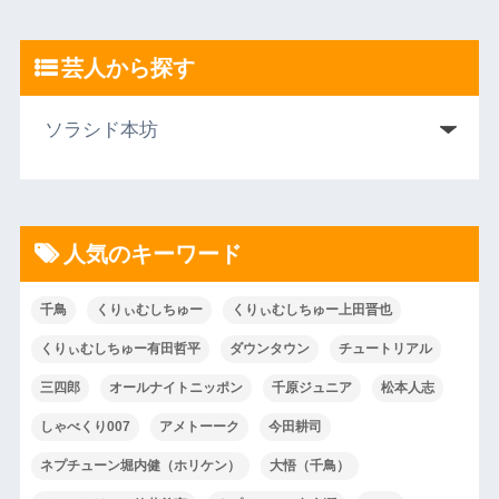
芸人から探す
人気のキーワード
千鳥
くりぃむしちゅー
くりぃむしちゅー上田晋也
くりぃむしちゅー有田哲平
ダウンタウン
チュートリアル
三四郎
オールナイトニッポン
千原ジュニア
松本人志
しゃべくり007
アメトーーク
今田耕司
ネプチューン堀内健（ホリケン）
大悟（千鳥）