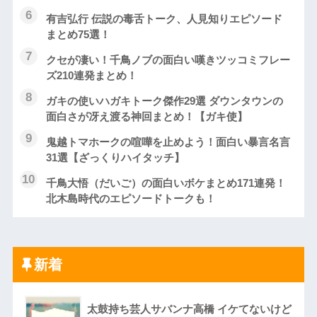
有吉弘行 伝説の毒舌トーク、人見知りエピソード
まとめ75選！
クセが凄い！千鳥ノブの面白い嘆きツッコミフレー
ズ210連発まとめ！
ガキの使いハガキトーク傑作29選 ダウンタウンの
面白さが冴え渡る神回まとめ！【ガキ使】
鬼越トマホークの喧嘩を止めよう！面白い暴言名言
31選【ざっくりハイタッチ】
千鳥大悟（だいご）の面白いボケまとめ171連発！
北木島時代のエピソードトークも！
新着
太鼓持ち芸人サバンナ高橋 イケてないけど