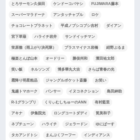
とろサーモン久保田
ケンドーコバヤシ
FUJIWARA藤本
スーパーマラドーナ
アンタッチャブル
ロケ
チョコレートプラネット
平成ノブシコブシ吉村
ダイアン
宮下草薙
ハライチ岩井
サンドイッチマン
蛍原徹（雨上がり決死隊）
プラスマイナス岩橋
紺野ぶるま
極楽とんぼ山本
オードリー
勝俣州和
濱田祐太郎
笑い飯
ネルソンズ
博多華丸大吉
さらば青春の光
霜降り明星粗品
ジャングルポケット斎藤
お笑い
鬼越トマホーク
パンサー
イヌコネクション
島田紳助
R-1グランプリ
くりぃむしちゅーのANN
有村藍里
アキナ
伊集院光
ロングコートダディ
筧美和子
ネプチューン
ハライチ
ジェラードン
ゆにばーす
タカアンドトシ
まんぷくフーフー
インディアンス