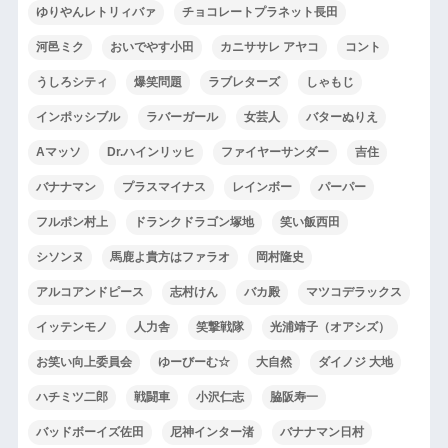
ゆりやんレトリィバァ
チョコレートプラネット長田
河邑ミク
おいでやす小田
カニササレ アヤコ
コント
うしろシティ
爆笑問題
ラブレターズ
しゃもじ
インポッシブル
ラバーガール
女芸人
バターぬりえ
Aマッソ
Dr.ハインリッヒ
ファイヤーサンダー
吉住
バナナマン
プラスマイナス
レインボー
パーパー
フルポン村上
ドランクドラゴン塚地
笑い飯西田
シソンヌ
馬鹿よ貴方はファラオ
岡村隆史
アルコアンドピース
志村けん
バカ殿
マツコデラックス
イッテンモノ
人力舎
笑撃戦隊
光浦靖子（オアシズ）
お笑い向上委員会
ゆーびーむ☆
大自然
ダイノジ 大地
ハチミツ二郎
戦闘車
小沢仁志
脇阪寿一
バッドボーイズ佐田
尼神インター渚
バナナマン日村