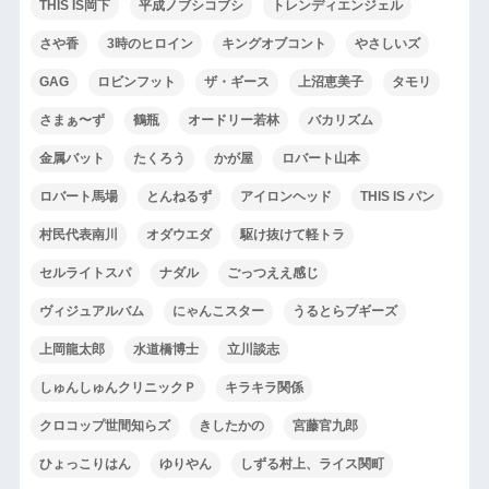
THIS IS岡下
平成ノブシコブシ
トレンディエンジェル
さや香
3時のヒロイン
キングオブコント
やさしいズ
GAG
ロビンフット
ザ・ギース
上沼恵美子
タモリ
さまぁ〜ず
鶴瓶
オードリー若林
バカリズム
金属バット
たくろう
かが屋
ロバート山本
ロバート馬場
とんねるず
アイロンヘッド
THIS IS パン
村民代表南川
オダウエダ
駆け抜けて軽トラ
セルライトスパ
ナダル
ごっつええ感じ
ヴィジュアルバム
にゃんこスター
うるとらブギーズ
上岡龍太郎
水道橋博士
立川談志
しゅんしゅんクリニックＰ
キラキラ関係
クロコップ世間知らズ
きしたかの
宮藤官九郎
ひょっこりはん
ゆりやん
しずる村上、ライス関町