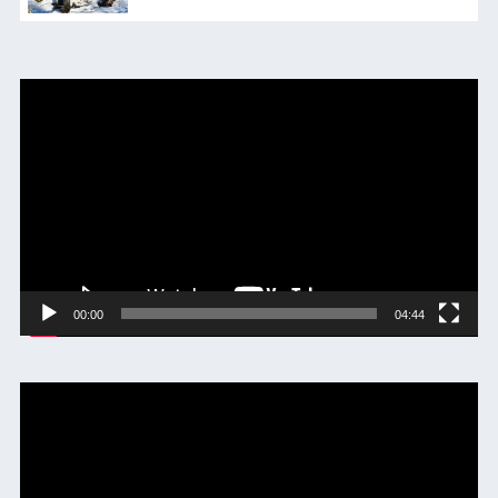
動
画
プ
レ
ー
ヤ
ー
00:00
04:44
動
画
プ
レ