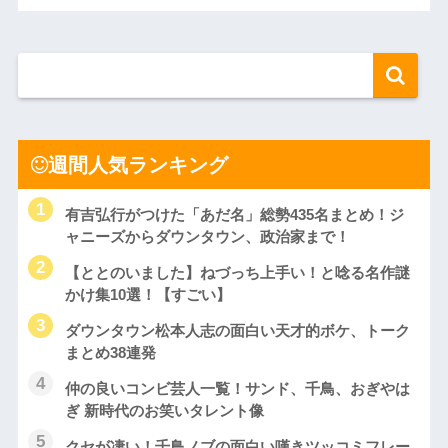
週間人気ランキング
有吉弘行がつけた「あだ名」総勢435名まとめ！ジ
ャニーズからダウンタウン、政治家まで！
【ととのいました】ねづっち上手い！と唸る名作謎
かけ集10選！【すごい】
ダウンタウン松本人志の面白い天才的ボケ、トーク
まとめ38連発
仲の良いコンビ芸人一覧！サンド、千鳥、おぎやは
ぎ 新時代のお笑いタレント像
クセが凄い！千鳥ノブの面白い嘆きツッコミフレー