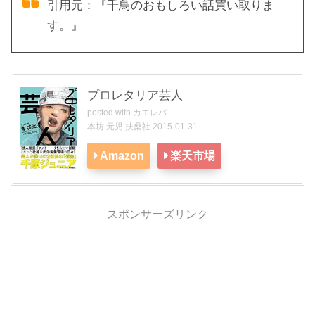
引用元：『千鳥のおもしろい話買い取りま
す。』
プロレタリア芸人
posted with
カエレバ
本坊 元児 扶桑社 2015-01-31
Amazon
楽天市場
スポンサーズリンク