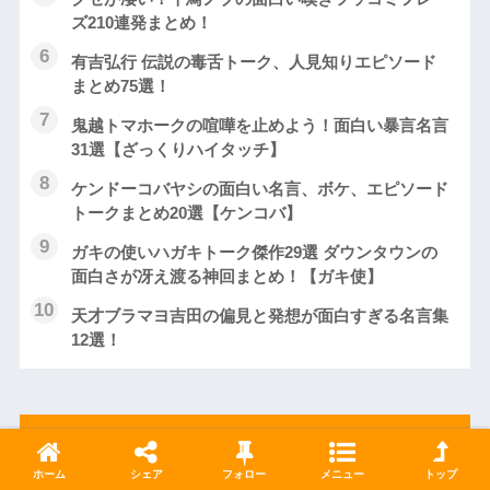
ズ210連発まとめ！
有吉弘行 伝説の毒舌トーク、人見知りエピソード
まとめ75選！
鬼越トマホークの喧嘩を止めよう！面白い暴言名言
31選【ざっくりハイタッチ】
ケンドーコバヤシの面白い名言、ボケ、エピソード
トークまとめ20選【ケンコバ】
ガキの使いハガキトーク傑作29選 ダウンタウンの
面白さが冴え渡る神回まとめ！【ガキ使】
天才ブラマヨ吉田の偏見と発想が面白すぎる名言集
12選！
新着
ホーム
シェア
フォロー
メニュー
トップ