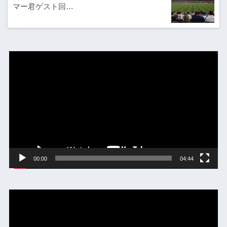
マー君ゲスト回…
動
画
プ
レ
ー
ヤ
ー
00:00
04:44
動
画
プ