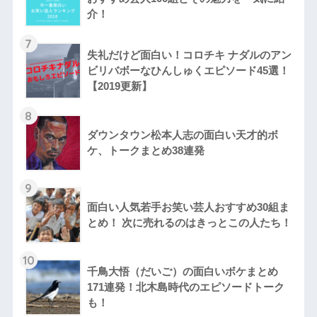
介！
7
失礼だけど面白い！コロチキ ナダルのアン
ビリバボーなひんしゅくエピソード45選！
【2019更新】
8
ダウンタウン松本人志の面白い天才的ボ
ケ、トークまとめ38連発
9
面白い人気若手お笑い芸人おすすめ30組ま
とめ！ 次に売れるのはきっとこの人たち！
10
千鳥大悟（だいご）の面白いボケまとめ
171連発！北木島時代のエピソードトーク
も！