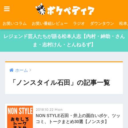
お笑いコラム
お笑い番組レビュー
ラジオ
ダウンタウン
松本
レジェンド芸人たちが語る松本人志【内村・紳助・さん
ま・志村けん・とんねるず】
ホーム
「ノンスタイル石田」の記事一覧
2018.10.22 Mon
NON STYLE石田・井上の面白いボケ、ツッ
コミ、トークまとめ30選【ノンスタ】