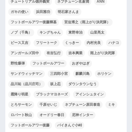
チュートリアル徳井義実
ネプチューン名倉潤
ANN
ガキの使い
浜田雅功
明石家さんま
フットボールアワー後藤輝基
宮迫博之（雨上がり決死隊）
ノブ（千鳥）
キングちゃん
東野幸治
山里亮太
ピース又吉
フリートーク
くっきー
内村光良
ハナコ
アンガールズ田中
有吉弘行
吉本興業
雨上がり決死隊
野性爆弾
フットボールアワー
おぎやはぎ
サンドウィッチマン
三四郎小宮
麒麟川島
ホリケン
品川祐（品川庄司）
坂上忍
ダウンタウンなう
霜降り明星
ブラックマヨネーズ
アインシュタイン
とろサーモン
千原せいじ
ネプチューン原田泰造
ミキ
ロバート秋山
オードリー春日
尼神インター
フットボールアワー後藤
バイきんぐ小峠