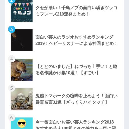
クセが凄い！千鳥ノブの面白い嘆きツッコ
ミフレーズ210連発まとめ！
3
面白い芸人のラジオおすすめランキング
2019！ヘビーリスナーによる神回まとめ！
4
【ととのいました】ねづっち上手い！と唸
る名作謎かけ集10選！【すごい】
5
鬼越トマホークの喧嘩を止めよう！面白い
暴言名言31選【ざっくりハイタッチ】
6
今一番面白いお笑い芸人ランキング2018
おすすめ芸人100組とその魅力を一気に紹