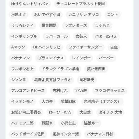
ゆりやんレトリィバァ
チョコレートプラネット長田
河邑ミク
おいでやす小田
カニササレ アヤコ
コント
うしろシティ
爆笑問題
ラブレターズ
しゃもじ
インポッシブル
ラバーガール
女芸人
バターぬりえ
Aマッソ
Dr.ハインリッヒ
ファイヤーサンダー
吉住
バナナマン
プラスマイナス
レインボー
パーパー
フルポン村上
ドランクドラゴン塚地
笑い飯西田
シソンヌ
馬鹿よ貴方はファラオ
岡村隆史
アルコアンドピース
志村けん
バカ殿
マツコデラックス
イッテンモノ
人力舎
笑撃戦隊
光浦靖子（オアシズ）
お笑い向上委員会
ゆーびーむ☆
大自然
ダイノジ 大地
ハチミツ二郎
戦闘車
小沢仁志
脇阪寿一
バッドボーイズ佐田
尼神インター渚
バナナマン日村