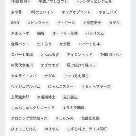
THIS IS岡下
平成ノブシコブシ
トレンディエンジェル
さや香
3時のヒロイン
キングオブコント
やさしいズ
GAG
ロビンフット
ザ・ギース
上沼恵美子
タモリ
さまぁ〜ず
鶴瓶
オードリー若林
バカリズム
金属バット
たくろう
かが屋
ロバート山本
ロバート馬場
とんねるず
アイロンヘッド
THIS IS パン
村民代表南川
オダウエダ
駆け抜けて軽トラ
セルライトスパ
ナダル
ごっつええ感じ
ヴィジュアルバム
にゃんこスター
うるとらブギーズ
上岡龍太郎
水道橋博士
立川談志
しゅんしゅんクリニックＰ
キラキラ関係
クロコップ世間知らズ
きしたかの
宮藤官九郎
ひょっこりはん
ゆりやん
しずる村上、ライス関町