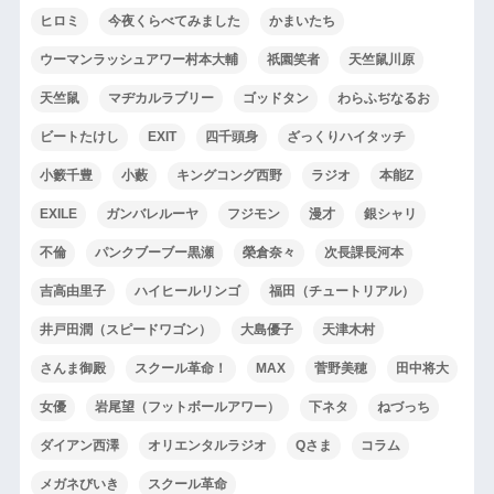
ヒロミ
今夜くらべてみました
かまいたち
ウーマンラッシュアワー村本大輔
祇園笑者
天竺鼠川原
天竺鼠
マヂカルラブリー
ゴッドタン
わらふぢなるお
ビートたけし
EXIT
四千頭身
ざっくりハイタッチ
小籔千豊
小藪
キングコング西野
ラジオ
本能Z
EXILE
ガンバレルーヤ
フジモン
漫才
銀シャリ
不倫
パンクブーブー黒瀬
榮倉奈々
次長課長河本
吉高由里子
ハイヒールリンゴ
福田（チュートリアル）
井戸田潤（スピードワゴン）
大島優子
天津木村
さんま御殿
スクール革命！
MAX
菅野美穂
田中将大
女優
岩尾望（フットボールアワー）
下ネタ
ねづっち
ダイアン西澤
オリエンタルラジオ
Qさま
コラム
メガネびいき
スクール革命