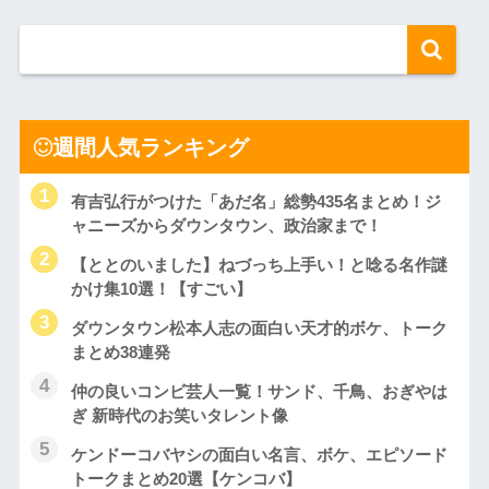
週間人気ランキング
有吉弘行がつけた「あだ名」総勢435名まとめ！ジ
ャニーズからダウンタウン、政治家まで！
【ととのいました】ねづっち上手い！と唸る名作謎
かけ集10選！【すごい】
ダウンタウン松本人志の面白い天才的ボケ、トーク
まとめ38連発
仲の良いコンビ芸人一覧！サンド、千鳥、おぎやは
ぎ 新時代のお笑いタレント像
ケンドーコバヤシの面白い名言、ボケ、エピソード
トークまとめ20選【ケンコバ】