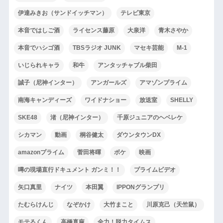
伊達みきお（サンドイッチマン）
テレビ東京
本音ではしご酒
ライセンス藤原
大泉洋
青木さやか
本音でハシゴ酒
TBSラジオ JUNK
マセキ芸能
M-1
いじられキャラ
和牛
アンタッチャブル柴田
誠子（尼神インター）
アンガールズ
アマゾンプライム
南海キャンディーズ
ワイドナショー
放送室
SHELLY
SKE48
渚（尼神インター）
千原ジュニアのヘベレケ
シカマン
動画
桐谷健太
ダウンタウンDX
amazonプライム
菅田将暉
ボケ
映画
噂の現場直行ドキュメント ガンミ！！
プライムビデオ
矢口真里
ナイツ
本田翼
IPPONグランプリ
たむらけんじ
なぞかけ
大竹まこと
川原克己（天竺鼠）
モテるくん
高橋真麻
全力！脱力タイムス