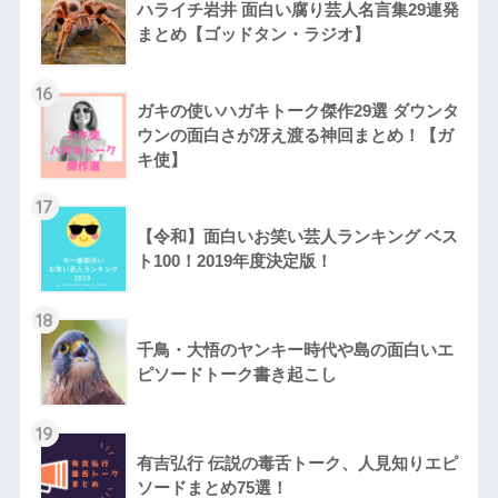
ハライチ岩井 面白い腐り芸人名言集29連発
まとめ【ゴッドタン・ラジオ】
16
ガキの使いハガキトーク傑作29選 ダウンタ
ウンの面白さが冴え渡る神回まとめ！【ガ
キ使】
17
【令和】面白いお笑い芸人ランキング ベス
ト100！2019年度決定版！
18
千鳥・大悟のヤンキー時代や島の面白いエ
ピソードトーク書き起こし
19
有吉弘行 伝説の毒舌トーク、人見知りエピ
ソードまとめ75選！