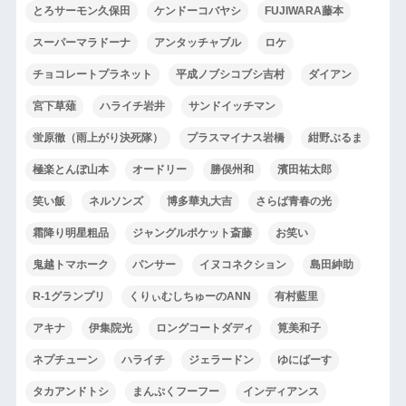
とろサーモン久保田
ケンドーコバヤシ
FUJIWARA藤本
スーパーマラドーナ
アンタッチャブル
ロケ
チョコレートプラネット
平成ノブシコブシ吉村
ダイアン
宮下草薙
ハライチ岩井
サンドイッチマン
蛍原徹（雨上がり決死隊）
プラスマイナス岩橋
紺野ぶるま
極楽とんぼ山本
オードリー
勝俣州和
濱田祐太郎
笑い飯
ネルソンズ
博多華丸大吉
さらば青春の光
霜降り明星粗品
ジャングルポケット斎藤
お笑い
鬼越トマホーク
パンサー
イヌコネクション
島田紳助
R-1グランプリ
くりぃむしちゅーのANN
有村藍里
アキナ
伊集院光
ロングコートダディ
筧美和子
ネプチューン
ハライチ
ジェラードン
ゆにばーす
タカアンドトシ
まんぷくフーフー
インディアンス