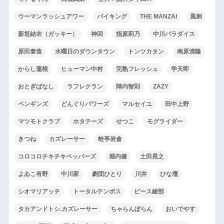
ウーマンラッシュアワー
バイキング
THE MANZAI
風刺
新垣結衣（ガッキー）
神回
指原莉乃
中川パラダイス
原田泰造
水曜日のダウンタウン
トンツカタン
南原清隆
からし蓮根
ヒューマン中村
完熟フレッシュ
学天即
おとぎばなし
ラフレクラン
陣内智則
ZAZY
ペンギンズ
どんぐりパワーズ
マルセイユ
田中上野
マツモトクラブ
ホタテーズ
せつこ
モグライダー
きつね
カズレーサー
蛙亭岩倉
コロコロチキチキペッパーズ
堀内健
土田晃之
よゐこ有野
中川家
劇団ひとり
川井
ひな壇
シオマリアッチ
トータルテンボス
ピース綾部
タカアンドトシ.カズレーサー
ちゃらんぽらん
おいでやす