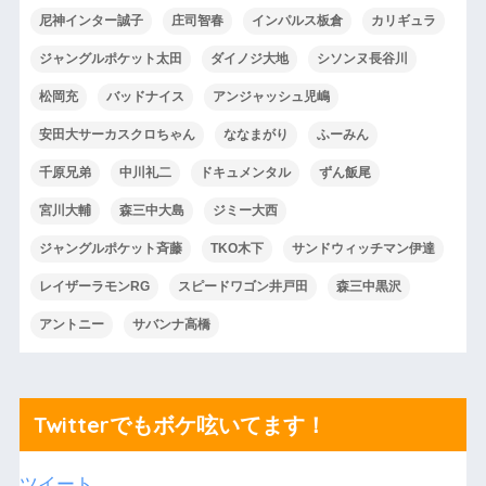
尼神インター誠子
庄司智春
インパルス板倉
カリギュラ
ジャングルポケット太田
ダイノジ大地
シソンヌ長谷川
松岡充
バッドナイス
アンジャッシュ児嶋
安田大サーカスクロちゃん
ななまがり
ふーみん
千原兄弟
中川礼二
ドキュメンタル
ずん飯尾
宮川大輔
森三中大島
ジミー大西
ジャングルポケット斉藤
TKO木下
サンドウィッチマン伊達
レイザーラモンRG
スピードワゴン井戸田
森三中黒沢
アントニー
サバンナ高橋
Twitterでもボケ呟いてます！
ツイート