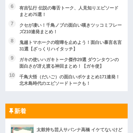
有吉弘行 伝説の毒舌トーク、人見知りエピソード
まとめ75選！
クセが凄い！千鳥ノブの面白い嘆きツッコミフレー
ズ210連発まとめ！
鬼越トマホークの喧嘩を止めよう！面白い暴言名言
31選【ざっくりハイタッチ】
ガキの使いハガキトーク傑作29選 ダウンタウンの
面白さが冴え渡る神回まとめ！【ガキ使】
千鳥大悟（だいご）の面白いボケまとめ171連発！
北木島時代のエピソードトークも！
新着
太鼓持ち芸人サバンナ高橋 イケてないけど