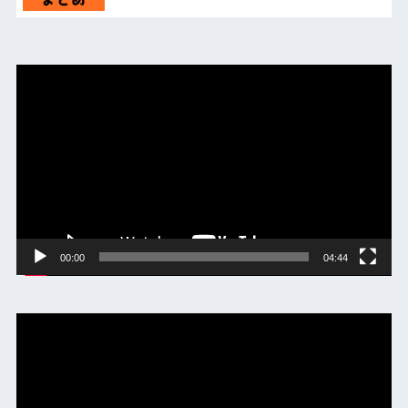
動
画
プ
レ
ー
ヤ
ー
00:00
04:44
動
画
プ
レ