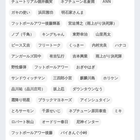
チュートリアル徳井義実
ネプチューン名倉潤
ANN
ガキの使い
浜田雅功
明石家さんま
フットボールアワー後藤輝基
宮迫博之（雨上がり決死隊）
ノブ（千鳥）
キングちゃん
東野幸治
山里亮太
ピース又吉
フリートーク
くっきー
内村光良
ハナコ
アンガールズ田中
有吉弘行
吉本興業
雨上がり決死隊
野性爆弾
フットボールアワー
おぎやはぎ
サンドウィッチマン
三四郎小宮
麒麟川島
ホリケン
品川祐（品川庄司）
坂上忍
ダウンタウンなう
霜降り明星
ブラックマヨネーズ
アインシュタイン
とろサーモン
千原せいじ
ネプチューン原田泰造
ミキ
ロバート秋山
オードリー春日
尼神インター
フットボールアワー後藤
バイきんぐ小峠