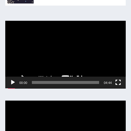
動
画
プ
レ
ー
ヤ
ー
00:00
04:44
動
画
プ
レ