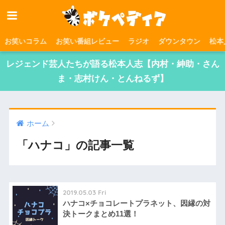
お笑いコラム
お笑い番組レビュー
ラジオ
ダウンタウン
松本
レジェンド芸人たちが語る松本人志【内村・紳助・さん
ま・志村けん・とんねるず】
ホーム
「ハナコ」の記事一覧
2019.05.03 Fri
ハナコ×チョコレートプラネット、因縁の対
決トークまとめ11選！