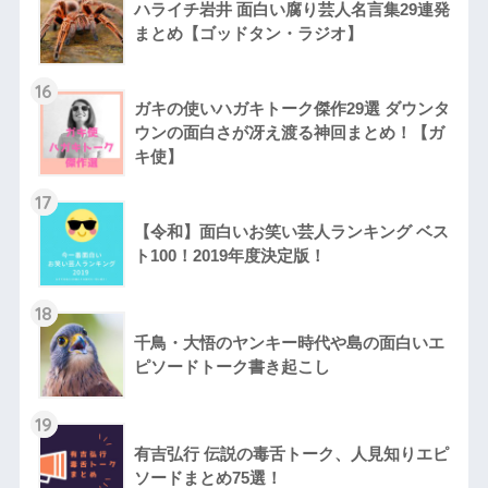
ハライチ岩井 面白い腐り芸人名言集29連発
まとめ【ゴッドタン・ラジオ】
16
ガキの使いハガキトーク傑作29選 ダウンタ
ウンの面白さが冴え渡る神回まとめ！【ガ
キ使】
17
【令和】面白いお笑い芸人ランキング ベス
ト100！2019年度決定版！
18
千鳥・大悟のヤンキー時代や島の面白いエ
ピソードトーク書き起こし
19
有吉弘行 伝説の毒舌トーク、人見知りエピ
ソードまとめ75選！