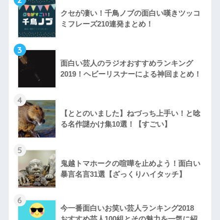
クセが凄い！千鳥ノブの面白い嘆きツッコ
ミフレーズ210連発まとめ！
3
面白い芸人のラジオおすすめランキング
2019！ヘビーリスナーによる神回まとめ！
4
【ととのいました】ねづっち上手い！と唸
る名作謎かけ集10選！【すごい】
5
鬼越トマホークの喧嘩を止めよう！面白い
暴言名言31選【ざっくりハイタッチ】
6
今一番面白いお笑い芸人ランキング2018
おすすめ芸人100組とその魅力を一気に紹