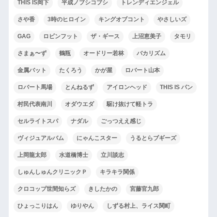
THIS IS岡下
平成ノブシコブシ
トレンディエンジェル
さや香
3時のヒロイン
キングオブコント
やさしいズ
GAG
ロビンフット
ザ・ギース
上沼恵美子
タモリ
さまぁ〜ず
鶴瓶
オードリー若林
バカリズム
金属バット
たくろう
かが屋
ロバート山本
ロバート馬場
とんねるず
アイロンヘッド
THIS IS パン
村民代表南川
オダウエダ
駆け抜けて軽トラ
セルライトスパ
ナダル
ごっつええ感じ
ヴィジュアルバム
にゃんこスター
うるとらブギーズ
上岡龍太郎
水道橋博士
立川談志
しゅんしゅんクリニックＰ
キラキラ関係
クロコップ世間知らズ
きしたかの
宮藤官九郎
ひょっこりはん
ゆりやん
しずる村上、ライス関町