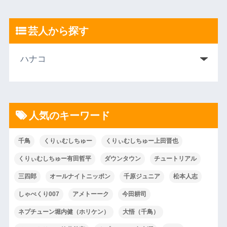
芸人から探す
人気のキーワード
千鳥
くりぃむしちゅー
くりぃむしちゅー上田晋也
くりぃむしちゅー有田哲平
ダウンタウン
チュートリアル
三四郎
オールナイトニッポン
千原ジュニア
松本人志
しゃべくり007
アメトーーク
今田耕司
ネプチューン堀内健（ホリケン）
大悟（千鳥）