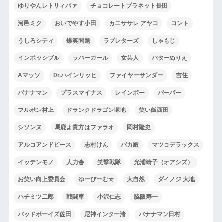
ゆりやんレトリィバァ
チョコレートプラネット長田
河邑ミク
おいでやす小田
カニササレ アヤコ
コント
うしろシティ
爆笑問題
ラブレターズ
しゃもじ
インポッシブル
ラバーガール
女芸人
バターぬりえ
Aマッソ
Dr.ハインリッヒ
ファイヤーサンダー
吉住
バナナマン
プラスマイナス
レインボー
パーパー
フルポン村上
ドランクドラゴン塚地
笑い飯西田
シソンヌ
馬鹿よ貴方はファラオ
岡村隆史
アルコアンドピース
志村けん
バカ殿
マツコデラックス
イッテンモノ
人力舎
笑撃戦隊
光浦靖子（オアシズ）
お笑い向上委員会
ゆーびーむ☆
大自然
ダイノジ 大地
ハチミツ二郎
戦闘車
小沢仁志
脇阪寿一
バッドボーイズ佐田
尼神インター渚
バナナマン日村