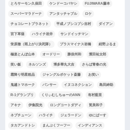
とろサーモン久保田
ケンドーコバヤシ
FUJIWARA藤本
スーパーマラドーナ
アンタッチャブル
ロケ
チョコレートプラネット
平成ノブシコブシ吉村
ダイアン
宮下草薙
ハライチ岩井
サンドイッチマン
蛍原徹（雨上がり決死隊）
プラスマイナス岩橋
紺野ぶるま
極楽とんぼ山本
オードリー
勝俣州和
濱田祐太郎
笑い飯
ネルソンズ
博多華丸大吉
さらば青春の光
霜降り明星粗品
ジャングルポケット斎藤
お笑い
鬼越トマホーク
パンサー
イヌコネクション
島田紳助
R-1グランプリ
くりぃむしちゅーのANN
有村藍里
アキナ
伊集院光
ロングコートダディ
筧美和子
ネプチューン
ハライチ
ジェラードン
ゆにばーす
タカアンドトシ
まんぷくフーフー
インディアンス