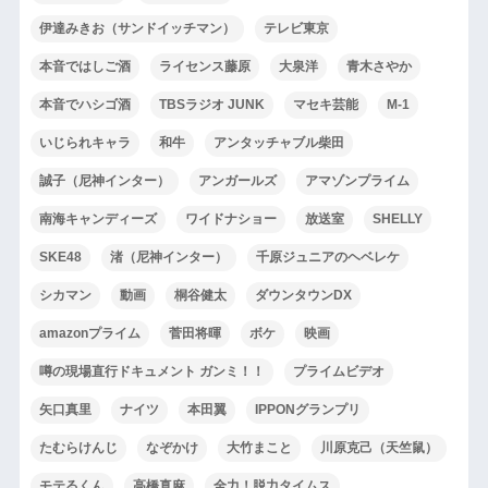
伊達みきお（サンドイッチマン）
テレビ東京
本音ではしご酒
ライセンス藤原
大泉洋
青木さやか
本音でハシゴ酒
TBSラジオ JUNK
マセキ芸能
M-1
いじられキャラ
和牛
アンタッチャブル柴田
誠子（尼神インター）
アンガールズ
アマゾンプライム
南海キャンディーズ
ワイドナショー
放送室
SHELLY
SKE48
渚（尼神インター）
千原ジュニアのヘベレケ
シカマン
動画
桐谷健太
ダウンタウンDX
amazonプライム
菅田将暉
ボケ
映画
噂の現場直行ドキュメント ガンミ！！
プライムビデオ
矢口真里
ナイツ
本田翼
IPPONグランプリ
たむらけんじ
なぞかけ
大竹まこと
川原克己（天竺鼠）
モテるくん
高橋真麻
全力！脱力タイムス