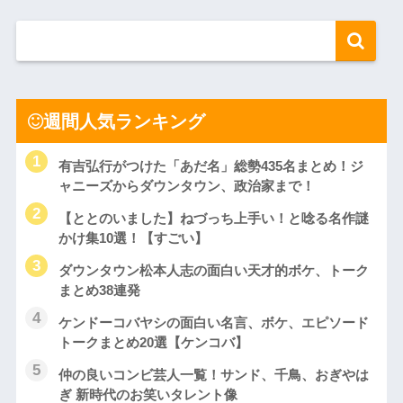
週間人気ランキング
有吉弘行がつけた「あだ名」総勢435名まとめ！ジ
ャニーズからダウンタウン、政治家まで！
【ととのいました】ねづっち上手い！と唸る名作謎
かけ集10選！【すごい】
ダウンタウン松本人志の面白い天才的ボケ、トーク
まとめ38連発
ケンドーコバヤシの面白い名言、ボケ、エピソード
トークまとめ20選【ケンコバ】
仲の良いコンビ芸人一覧！サンド、千鳥、おぎやは
ぎ 新時代のお笑いタレント像