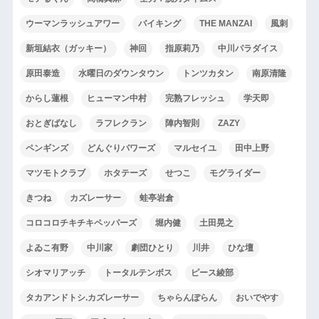
ウーマンラッシュアワー
バイキング
THE MANZAI
風刺
新垣結衣（ガッキー）
神回
指原莉乃
中川パラダイス
原田泰造
水曜日のダウンタウン
トンツカタン
南原清隆
からし蓮根
ヒューマン中村
完熟フレッシュ
学天即
おとぎばなし
ラフレクラン
陣内智則
ZAZY
ペンギンズ
どんぐりパワーズ
マルセイユ
田中上野
マツモトクラブ
ホタテーズ
せつこ
モグライダー
きつね
カズレーサー
蛙亭岩倉
コロコロチキチキペッパーズ
堀内健
土田晃之
よゐこ有野
中川家
劇団ひとり
川井
ひな壇
シオマリアッチ
トータルテンボス
ピース綾部
タカアンドトシ.カズレーサー
ちゃらんぽらん
おいでやす