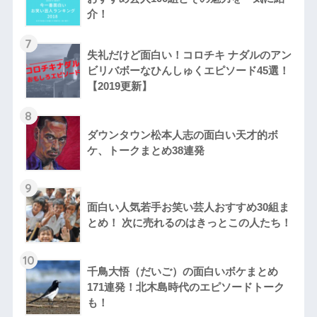
介！
7
失礼だけど面白い！コロチキ ナダルのアン
ビリバボーなひんしゅくエピソード45選！
【2019更新】
8
ダウンタウン松本人志の面白い天才的ボ
ケ、トークまとめ38連発
9
面白い人気若手お笑い芸人おすすめ30組ま
とめ！ 次に売れるのはきっとこの人たち！
10
千鳥大悟（だいご）の面白いボケまとめ
171連発！北木島時代のエピソードトーク
も！