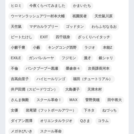
ヒロミ
今夜くらべてみました
かまいたち
ウーマンラッシュアワー村本大輔
祇園笑者
天竺鼠川原
天竺鼠
マヂカルラブリー
ゴッドタン
わらふぢなるお
ビートたけし
EXIT
四千頭身
ざっくりハイタッチ
小籔千豊
小藪
キングコング西野
ラジオ
本能Z
EXILE
ガンバレルーヤ
フジモン
漫才
銀シャリ
不倫
パンクブーブー黒瀬
榮倉奈々
次長課長河本
吉高由里子
ハイヒールリンゴ
福田（チュートリアル）
井戸田潤（スピードワゴン）
大島優子
天津木村
さんま御殿
スクール革命！
MAX
菅野美穂
田中将大
女優
岩尾望（フットボールアワー）
下ネタ
ねづっち
ダイアン西澤
オリエンタルラジオ
Qさま
コラム
メガネびいき
スクール革命