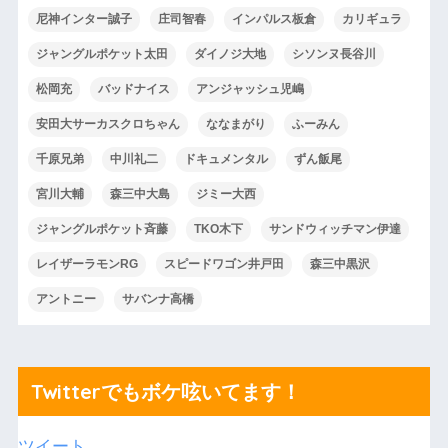
尼神インター誠子
庄司智春
インパルス板倉
カリギュラ
ジャングルポケット太田
ダイノジ大地
シソンヌ長谷川
松岡充
バッドナイス
アンジャッシュ児嶋
安田大サーカスクロちゃん
ななまがり
ふーみん
千原兄弟
中川礼二
ドキュメンタル
ずん飯尾
宮川大輔
森三中大島
ジミー大西
ジャングルポケット斉藤
TKO木下
サンドウィッチマン伊達
レイザーラモンRG
スピードワゴン井戸田
森三中黒沢
アントニー
サバンナ高橋
Twitterでもボケ呟いてます！
ツイート