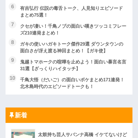
有吉弘行 伝説の毒舌トーク、人見知りエピソード
まとめ75選！
クセが凄い！千鳥ノブの面白い嘆きツッコミフレー
ズ210連発まとめ！
ガキの使いハガキトーク傑作29選 ダウンタウンの
面白さが冴え渡る神回まとめ！【ガキ使】
鬼越トマホークの喧嘩を止めよう！面白い暴言名言
31選【ざっくりハイタッチ】
千鳥大悟（だいご）の面白いボケまとめ171連発！
北木島時代のエピソードトークも！
新着
太鼓持ち芸人サバンナ高橋 イケてないけど