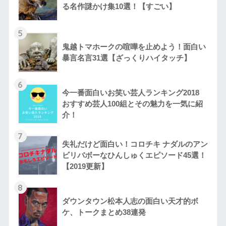
る名作謎かけ集10選！【すごい】
5
鬼越トマホークの喧嘩を止めよう！面白い
暴言名言31選【ざっくりハイタッチ】
6
今一番面白いお笑い芸人ランキング2018
おすすめ芸人100組とその魅力を一気に紹
介！
7
失礼だけど面白い！コロチキ ナダルのアン
ビリバボーなひんしゅくエピソード45選！
【2019更新】
8
ダウンタウン松本人志の面白い天才的ボ
ケ、トークまとめ38連発