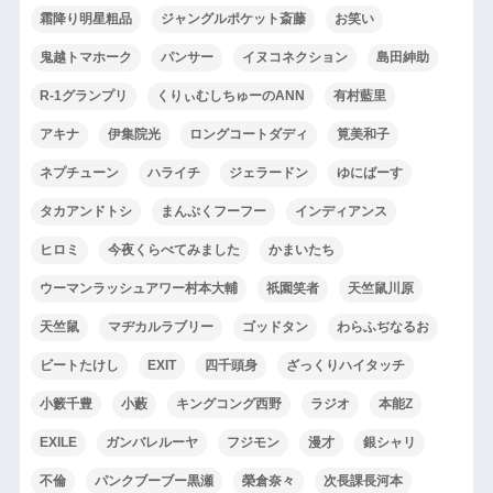
霜降り明星粗品
ジャングルポケット斎藤
お笑い
鬼越トマホーク
パンサー
イヌコネクション
島田紳助
R-1グランプリ
くりぃむしちゅーのANN
有村藍里
アキナ
伊集院光
ロングコートダディ
筧美和子
ネプチューン
ハライチ
ジェラードン
ゆにばーす
タカアンドトシ
まんぷくフーフー
インディアンス
ヒロミ
今夜くらべてみました
かまいたち
ウーマンラッシュアワー村本大輔
祇園笑者
天竺鼠川原
天竺鼠
マヂカルラブリー
ゴッドタン
わらふぢなるお
ビートたけし
EXIT
四千頭身
ざっくりハイタッチ
小籔千豊
小藪
キングコング西野
ラジオ
本能Z
EXILE
ガンバレルーヤ
フジモン
漫才
銀シャリ
不倫
パンクブーブー黒瀬
榮倉奈々
次長課長河本