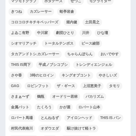
マツモトクラブ
ホタテーズ
せつこ
モグライダー
きつね
カズレーサー
蛙亭岩倉
コロコロチキチキペッパーズ
堀内健
土田晃之
よゐこ有野
中川家
劇団ひとり
川井
ひな壇
シオマリアッチ
トータルテンボス
ピース綾部
タカアンドトシ.カズレーサー
ちゃらんぽらん
おいでやす
THIS IS岡下
平成ノブシコブシ
トレンディエンジェル
さや香
3時のヒロイン
キングオブコント
やさしいズ
GAG
ロビンフット
ザ・ギース
上沼恵美子
タモリ
さまぁ〜ず
鶴瓶
オードリー若林
バカリズム
金属バット
たくろう
かが屋
ロバート山本
ロバート馬場
とんねるず
アイロンヘッド
THIS IS パン
村民代表南川
オダウエダ
駆け抜けて軽トラ