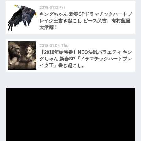
2018.01.12 Fri
キングちゃん 新春SPドラマチックハートブ
レイク王書き起こし ピース又吉、有村藍里
大活躍！
2018.01.04 Thu
【2018年始特番】NEO決戦バラエティ キン
グちゃん 新春SP『ドラマチックハートブレ
イク王』書き起こし。
動
画
プ
レ
ー
ヤ