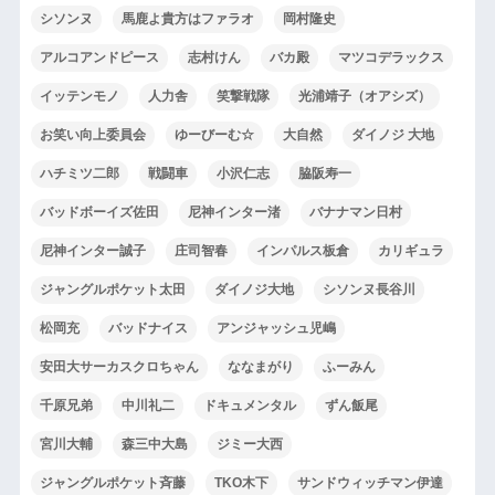
シソンヌ
馬鹿よ貴方はファラオ
岡村隆史
アルコアンドピース
志村けん
バカ殿
マツコデラックス
イッテンモノ
人力舎
笑撃戦隊
光浦靖子（オアシズ）
お笑い向上委員会
ゆーびーむ☆
大自然
ダイノジ 大地
ハチミツ二郎
戦闘車
小沢仁志
脇阪寿一
バッドボーイズ佐田
尼神インター渚
バナナマン日村
尼神インター誠子
庄司智春
インパルス板倉
カリギュラ
ジャングルポケット太田
ダイノジ大地
シソンヌ長谷川
松岡充
バッドナイス
アンジャッシュ児嶋
安田大サーカスクロちゃん
ななまがり
ふーみん
千原兄弟
中川礼二
ドキュメンタル
ずん飯尾
宮川大輔
森三中大島
ジミー大西
ジャングルポケット斉藤
TKO木下
サンドウィッチマン伊達