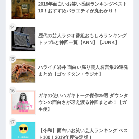
2018年面白いお笑い番組ランキングベスト
10！おすすめバラエティが丸わかり！
14
歴代の芸人ラジオ番組おもしろランキング
トップ5と神回一覧【ANN】【JUNK】
15
ハライチ岩井 面白い腐り芸人名言集29連発
まとめ【ゴッドタン・ラジオ】
16
ガキの使いハガキトーク傑作29選 ダウンタ
ウンの面白さが冴え渡る神回まとめ！【ガ
キ使】
17
【令和】面白いお笑い芸人ランキング ベス
ト100！2019年度決定版！