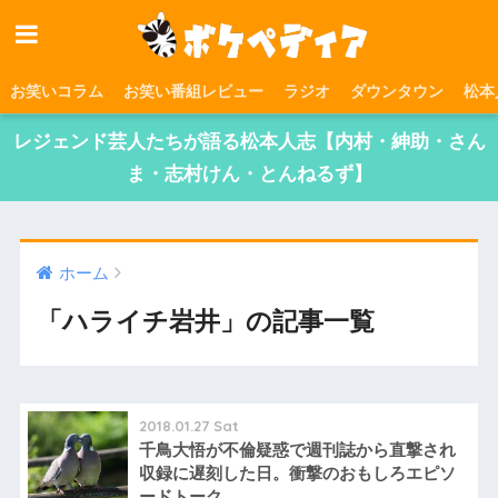
お笑いコラム
お笑い番組レビュー
ラジオ
ダウンタウン
松本
レジェンド芸人たちが語る松本人志【内村・紳助・さん
ま・志村けん・とんねるず】
ホーム
「ハライチ岩井」の記事一覧
2018.01.27 Sat
千鳥大悟が不倫疑惑で週刊誌から直撃され
収録に遅刻した日。衝撃のおもしろエピソ
ードトーク