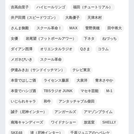
吉高由里子
ハイヒールリンゴ
福田（チュートリアル）
井戸田潤（スピードワゴン）
大島優子
天津木村
さんま御殿
スクール革命！
MAX
菅野美穂
田中将大
女優
岩尾望（フットボールアワー）
下ネタ
ねづっち
ダイアン西澤
オリエンタルラジオ
Qさま
コラム
メガネびいき
スクール革命
伊達みきお（サンドイッチマン）
テレビ東京
本音ではしご酒
ライセンス藤原
大泉洋
青木さやか
本音でハシゴ酒
TBSラジオ JUNK
マセキ芸能
M-1
いじられキャラ
和牛
アンタッチャブル柴田
誠子（尼神インター）
アンガールズ
アマゾンプライム
南海キャンディーズ
ワイドナショー
放送室
SHELLY
SKE48
渚（尼神インター）
千原ジュニアのヘベレケ