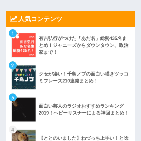
人気コンテンツ
1
有吉弘行がつけた「あだ名」総勢435名ま
とめ！ジャニーズからダウンタウン、政治
家まで！
2
クセが凄い！千鳥ノブの面白い嘆きツッコ
ミフレーズ210連発まとめ！
3
面白い芸人のラジオおすすめランキング
2019！ヘビーリスナーによる神回まとめ！
4
【ととのいました】ねづっち上手い！と唸