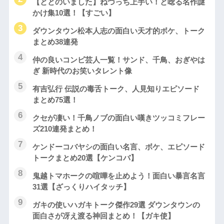
【ととのいました】ねづっち上手い！と唸る名作謎
かけ集10選！【すごい】
ダウンタウン松本人志の面白い天才的ボケ、トーク
まとめ38連発
仲の良いコンビ芸人一覧！サンド、千鳥、おぎやは
ぎ 新時代のお笑いタレント像
有吉弘行 伝説の毒舌トーク、人見知りエピソード
まとめ75選！
クセが凄い！千鳥ノブの面白い嘆きツッコミフレー
ズ210連発まとめ！
ケンドーコバヤシの面白い名言、ボケ、エピソード
トークまとめ20選【ケンコバ】
鬼越トマホークの喧嘩を止めよう！面白い暴言名言
31選【ざっくりハイタッチ】
ガキの使いハガキトーク傑作29選 ダウンタウンの
面白さが冴え渡る神回まとめ！【ガキ使】