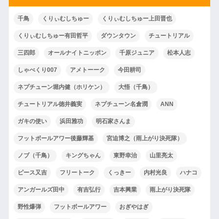
千鳥
くりぃむしちゅー
くりぃむしちゅー上田晋也
くりぃむしちゅー有田哲平
ダウンタウン
チュートリアル
三四郎
オールナイトニッポン
千原ジュニア
松本人志
しゃべくり007
アメトーーク
今田耕司
ネプチューン堀内健（ホリケン）
大悟（千鳥）
チュートリアル徳井義実
ネプチューン名倉潤
ANN
ガキの使い
浜田雅功
明石家さんま
フットボールアワー後藤輝基
宮迫博之（雨上がり決死隊）
ノブ（千鳥）
キングちゃん
東野幸治
山里亮太
ピース又吉
フリートーク
くっきー
内村光良
ハナコ
アンガールズ田中
有吉弘行
吉本興業
雨上がり決死隊
野性爆弾
フットボールアワー
おぎやはぎ