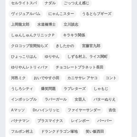
セルライトスパ
ナダル
ごっつええ感じ
ヴィジュアルバム
にゃんこスター
うるとらブギーズ
上岡龍太郎
水道橋博士
立川談志
しゅんしゅんクリニックＰ
キラキラ関係
クロコップ世間知らズ
きしたかの
宮藤官九郎
ひょっこりはん
ゆりやん
しずる村上、ライス関町
ゆりやんレトリィバァ
チョコレートプラネット長田
河邑ミク
おいでやす小田
カニササレ アヤコ
コント
うしろシティ
爆笑問題
ラブレターズ
しゃもじ
インポッシブル
ラバーガール
女芸人
バターぬりえ
Aマッソ
Dr.ハインリッヒ
ファイヤーサンダー
吉住
バナナマン
プラスマイナス
レインボー
パーパー
フルポン村上
ドランクドラゴン塚地
笑い飯西田