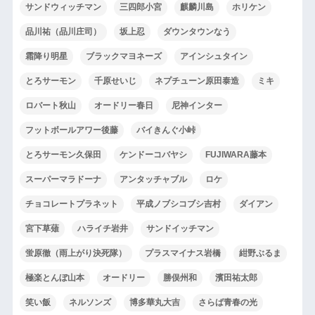
サンドウィッチマン
三四郎小宮
麒麟川島
ホリケン
品川祐（品川庄司）
坂上忍
ダウンタウンなう
霜降り明星
ブラックマヨネーズ
アインシュタイン
とろサーモン
千原せいじ
ネプチューン原田泰造
ミキ
ロバート秋山
オードリー春日
尼神インター
フットボールアワー後藤
バイきんぐ小峠
とろサーモン久保田
ケンドーコバヤシ
FUJIWARA藤本
スーパーマラドーナ
アンタッチャブル
ロケ
チョコレートプラネット
平成ノブシコブシ吉村
ダイアン
宮下草薙
ハライチ岩井
サンドイッチマン
蛍原徹（雨上がり決死隊）
プラスマイナス岩橋
紺野ぶるま
極楽とんぼ山本
オードリー
勝俣州和
濱田祐太郎
笑い飯
ネルソンズ
博多華丸大吉
さらば青春の光