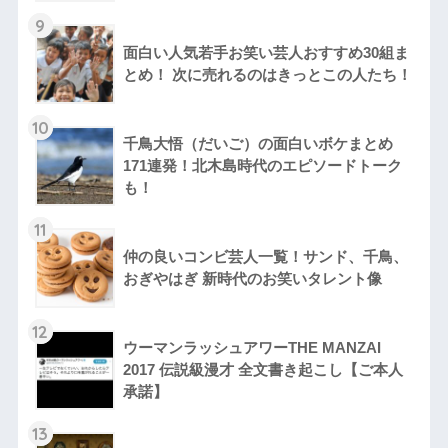
9
面白い人気若手お笑い芸人おすすめ30組ま
とめ！ 次に売れるのはきっとこの人たち！
10
千鳥大悟（だいご）の面白いボケまとめ
171連発！北木島時代のエピソードトーク
も！
11
仲の良いコンビ芸人一覧！サンド、千鳥、
おぎやはぎ 新時代のお笑いタレント像
12
ウーマンラッシュアワーTHE MANZAI
2017 伝説級漫才 全文書き起こし【ご本人
承諾】
13