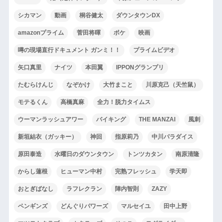
シカマン
動画
桐谷健太
ダウンタウンDX
amazonプライム
菅田将暉
ボケ
映画
噂の現場直行ドキュメント ガンミ！！
プライムビデオ
矢口真里
ナイツ
本田翼
IPPONグランプリ
たむらけんじ
なぞかけ
大竹まこと
川原克己（天竺鼠）
モテるくん
高橋真麻
全力！脱力タイムス
ウーマンラッシュアワー
バイキング
THE MANZAI
風刺
新垣結衣（ガッキー）
神回
指原莉乃
中川パラダイス
原田泰造
水曜日のダウンタウン
トンツカタン
南原清隆
からし蓮根
ヒューマン中村
完熟フレッシュ
学天即
おとぎばなし
ラフレクラン
陣内智則
ZAZY
ペンギンズ
どんぐりパワーズ
マルセイユ
田中上野