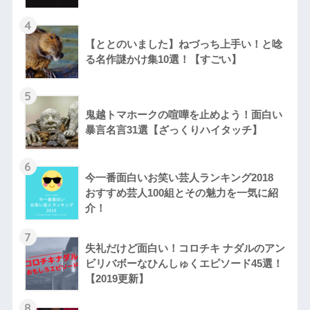
4
【ととのいました】ねづっち上手い！と唸
る名作謎かけ集10選！【すごい】
5
鬼越トマホークの喧嘩を止めよう！面白い
暴言名言31選【ざっくりハイタッチ】
6
今一番面白いお笑い芸人ランキング2018
おすすめ芸人100組とその魅力を一気に紹
介！
7
失礼だけど面白い！コロチキ ナダルのアン
ビリバボーなひんしゅくエピソード45選！
【2019更新】
8