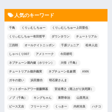
人気のキーワード
千鳥
くりぃむしちゅー
くりぃむしちゅー上田晋也
くりぃむしちゅー有田哲平
ダウンタウン
チュートリアル
三四郎
オールナイトニッポン
千原ジュニア
松本人志
しゃべくり007
アメトーーク
今田耕司
ネプチューン堀内健（ホリケン）
大悟（千鳥）
チュートリアル徳井義実
ネプチューン名倉潤
ANN
ガキの使い
浜田雅功
明石家さんま
フットボールアワー後藤輝基
宮迫博之（雨上がり決死隊）
ノブ（千鳥）
キングちゃん
東野幸治
山里亮太
ピース又吉
フリートーク
くっきー
内村光良
ハナコ