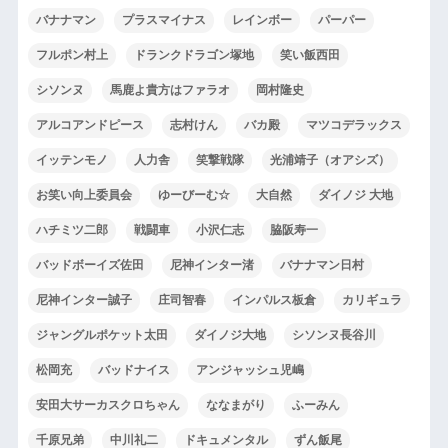
バナナマン
プラスマイナス
レインボー
パーパー
フルポン村上
ドランクドラゴン塚地
笑い飯西田
シソンヌ
馬鹿よ貴方はファラオ
岡村隆史
アルコアンドピース
志村けん
バカ殿
マツコデラックス
イッテンモノ
人力舎
笑撃戦隊
光浦靖子（オアシズ）
お笑い向上委員会
ゆーびーむ☆
大自然
ダイノジ 大地
ハチミツ二郎
戦闘車
小沢仁志
脇阪寿一
バッドボーイズ佐田
尼神インター渚
バナナマン日村
尼神インター誠子
庄司智春
インパルス板倉
カリギュラ
ジャングルポケット太田
ダイノジ大地
シソンヌ長谷川
松岡充
バッドナイス
アンジャッシュ児嶋
安田大サーカスクロちゃん
ななまがり
ふーみん
千原兄弟
中川礼二
ドキュメンタル
ずん飯尾