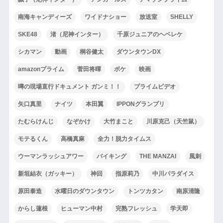
南海キャンディーズ
ワイドナショー
放送室
SHELLY
SKE48
渚（尼神インター）
千原ジュニアのヘベレケ
シカマン
動画
桐谷健太
ダウンタウンDX
amazonプライム
菅田将暉
ボケ
映画
噂の現場直行ドキュメント ガンミ！！
プライムビデオ
矢口真里
ナイツ
本田翼
IPPONグランプリ
たむらけんじ
なぞかけ
大竹まこと
川原克己（天竺鼠）
モテるくん
高橋真麻
全力！脱力タイムス
ウーマンラッシュアワー
バイキング
THE MANZAI
風刺
新垣結衣（ガッキー）
神回
指原莉乃
中川パラダイス
原田泰造
水曜日のダウンタウン
トンツカタン
南原清隆
からし蓮根
ヒューマン中村
完熟フレッシュ
学天即