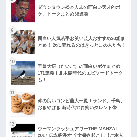
ダウンタウン松本人志の面白い天才的ボ
ケ、トークまとめ38連発
9
面白い人気若手お笑い芸人おすすめ30組ま
とめ！ 次に売れるのはきっとこの人たち！
10
千鳥大悟（だいご）の面白いボケまとめ
171連発！北木島時代のエピソードトーク
も！
11
仲の良いコンビ芸人一覧！サンド、千鳥、
おぎやはぎ 新時代のお笑いタレント像
12
ウーマンラッシュアワーTHE MANZAI
2017 伝説級漫才 全文書き起こし【ご本人