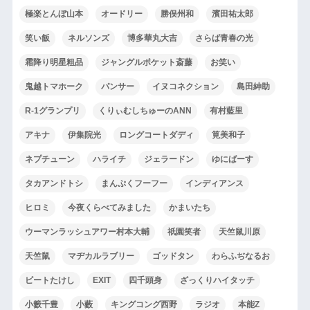
極楽とんぼ山本
オードリー
勝俣州和
濱田祐太郎
笑い飯
ネルソンズ
博多華丸大吉
さらば青春の光
霜降り明星粗品
ジャングルポケット斎藤
お笑い
鬼越トマホーク
パンサー
イヌコネクション
島田紳助
R-1グランプリ
くりぃむしちゅーのANN
有村藍里
アキナ
伊集院光
ロングコートダディ
筧美和子
ネプチューン
ハライチ
ジェラードン
ゆにばーす
タカアンドトシ
まんぷくフーフー
インディアンス
ヒロミ
今夜くらべてみました
かまいたち
ウーマンラッシュアワー村本大輔
祇園笑者
天竺鼠川原
天竺鼠
マヂカルラブリー
ゴッドタン
わらふぢなるお
ビートたけし
EXIT
四千頭身
ざっくりハイタッチ
小籔千豊
小藪
キングコング西野
ラジオ
本能Z