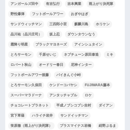
アンガールズ田中
有吉弘行
吉本興業
雨上がり決死隊
野性爆弾
フットボールアワー
おぎやはぎ
サンドウィッチマン
三四郎小宮
麒麟川島
ホリケン
品川祐（品川庄司）
坂上忍
ダウンタウンなう
霜降り明星
ブラックマヨネーズ
アインシュタイン
とろサーモン
千原せいじ
ネプチューン原田泰造
ミキ
ロバート秋山
オードリー春日
尼神インター
フットボールアワー後藤
バイきんぐ小峠
とろサーモン久保田
ケンドーコバヤシ
FUJIWARA藤本
スーパーマラドーナ
アンタッチャブル
ロケ
チョコレートプラネット
平成ノブシコブシ吉村
ダイアン
宮下草薙
ハライチ岩井
サンドイッチマン
蛍原徹（雨上がり決死隊）
プラスマイナス岩橋
紺野ぶるま