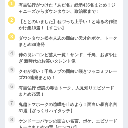
有吉弘行がつけた「あだ名」総勢435名まとめ！ジ
ャニーズからダウンタウン、政治家まで！
【ととのいました】ねづっち上手い！と唸る名作謎
かけ集10選！【すごい】
ダウンタウン松本人志の面白い天才的ボケ、トーク
まとめ38連発
仲の良いコンビ芸人一覧！サンド、千鳥、おぎやは
ぎ 新時代のお笑いタレント像
クセが凄い！千鳥ノブの面白い嘆きツッコミフレー
ズ210連発まとめ！
有吉弘行 伝説の毒舌トーク、人見知りエピソード
まとめ75選！
鬼越トマホークの喧嘩を止めよう！面白い暴言名言
31選【ざっくりハイタッチ】
ケンドーコバヤシの面白い名言、ボケ、エピソード
トークまとめ20選【ケンコバ】