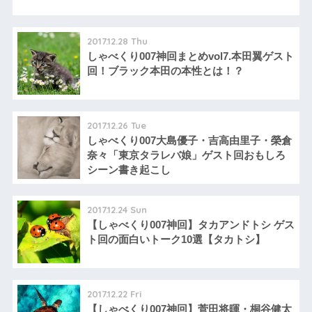
2017.12.28 Thu
しゃべくり007神回まとめvol7.本田翼ゲスト
回！ブラック本田の本性とは！？
2017.12.26 Tue
しゃべくり007大島優子・吉高由里子・榮倉
奈々「東京タラレバ娘」ゲスト回おもしろ
シーン書き起こし
2017.12.24 Sun
【しゃべくり007神回】タカアンドトシ ゲス
ト回の面白いトーク10選【タカトシ】
2017.12.22 Fri
【しゃべくり007神回】菅田将暉・桐谷健太