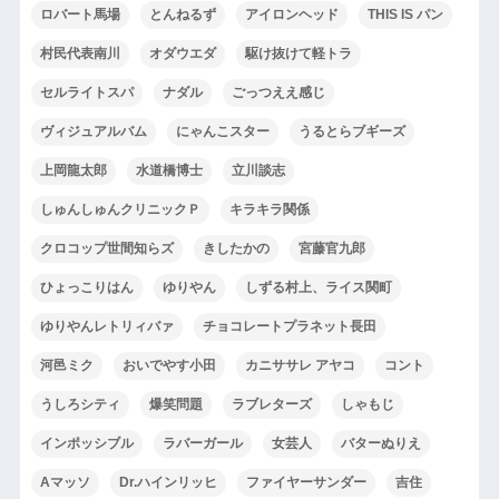
ロバート馬場
とんねるず
アイロンヘッド
THIS IS パン
村民代表南川
オダウエダ
駆け抜けて軽トラ
セルライトスパ
ナダル
ごっつええ感じ
ヴィジュアルバム
にゃんこスター
うるとらブギーズ
上岡龍太郎
水道橋博士
立川談志
しゅんしゅんクリニックＰ
キラキラ関係
クロコップ世間知らズ
きしたかの
宮藤官九郎
ひょっこりはん
ゆりやん
しずる村上、ライス関町
ゆりやんレトリィバァ
チョコレートプラネット長田
河邑ミク
おいでやす小田
カニササレ アヤコ
コント
うしろシティ
爆笑問題
ラブレターズ
しゃもじ
インポッシブル
ラバーガール
女芸人
バターぬりえ
Aマッソ
Dr.ハインリッヒ
ファイヤーサンダー
吉住