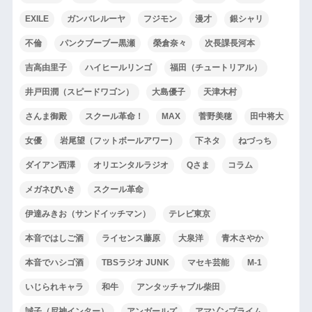
EXILE
ガンバレルーヤ
フジモン
漫才
銀シャリ
不倫
パンクブーブー黒瀬
榮倉奈々
次長課長河本
吉高由里子
ハイヒールリンゴ
福田（チュートリアル）
井戸田潤（スピードワゴン）
大島優子
天津木村
さんま御殿
スクール革命！
MAX
菅野美穂
田中将大
女優
岩尾望（フットボールアワー）
下ネタ
ねづっち
ダイアン西澤
オリエンタルラジオ
Qさま
コラム
メガネびいき
スクール革命
伊達みきお（サンドイッチマン）
テレビ東京
本音ではしご酒
ライセンス藤原
大泉洋
青木さやか
本音でハシゴ酒
TBSラジオ JUNK
マセキ芸能
M-1
いじられキャラ
和牛
アンタッチャブル柴田
誠子（尼神インター）
アンガールズ
アマゾンプライム