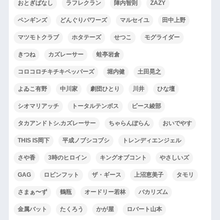
おとぎばなし
ラフレクラン
陣内智則
ZAZY
ペンギンズ
どんぐりパワーズ
マルセイユ
田中上野
マツモトクラブ
ホタテーズ
せつこ
モグライダー
きつね
カズレーサー
蛙亭岩倉
コロコロチキチキペッパーズ
堀内健
土田晃之
よゐこ有野
中川家
劇団ひとり
川井
ひな壇
シオマリアッチ
トータルテンボス
ピース綾部
タカアンドトシ.カズレーサー
ちゃらんぽらん
おいでやす
THIS IS岡下
平成ノブシコブシ
トレンディエンジェル
さや香
3時のヒロイン
キングオブコント
やさしいズ
GAG
ロビンフット
ザ・ギース
上沼恵美子
タモリ
さまぁ〜ず
鶴瓶
オードリー若林
バカリズム
金属バット
たくろう
かが屋
ロバート山本