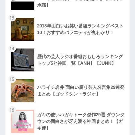
承諾】
13
2018年面白いお笑い番組ランキングベスト
10！おすすめバラエティが丸わかり！
14
歴代の芸人ラジオ番組おもしろランキング
トップ5と神回一覧【ANN】【JUNK】
15
ハライチ岩井 面白い腐り芸人名言集29連発
まとめ【ゴッドタン・ラジオ】
16
ガキの使いハガキトーク傑作29選 ダウンタ
ウンの面白さが冴え渡る神回まとめ！【ガ
キ使】