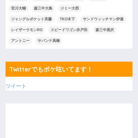
宮川大輔
森三中大島
ジミー大西
ジャングルポケット斉藤
TKO木下
サンドウィッチマン伊達
レイザーラモンRG
スピードワゴン井戸田
森三中黒沢
アントニー
サバンナ高橋
Twitterでもボケ呟いてます！
ツイート