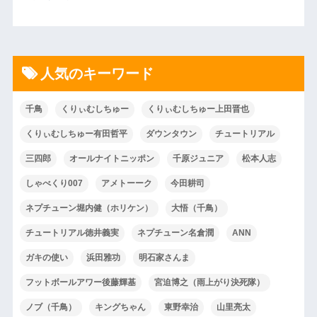
人気のキーワード
千鳥
くりぃむしちゅー
くりぃむしちゅー上田晋也
くりぃむしちゅー有田哲平
ダウンタウン
チュートリアル
三四郎
オールナイトニッポン
千原ジュニア
松本人志
しゃべくり007
アメトーーク
今田耕司
ネプチューン堀内健（ホリケン）
大悟（千鳥）
チュートリアル徳井義実
ネプチューン名倉潤
ANN
ガキの使い
浜田雅功
明石家さんま
フットボールアワー後藤輝基
宮迫博之（雨上がり決死隊）
ノブ（千鳥）
キングちゃん
東野幸治
山里亮太