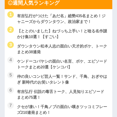
週間人気ランキング
有吉弘行がつけた「あだ名」総勢435名まとめ！ジ
ャニーズからダウンタウン、政治家まで！
【ととのいました】ねづっち上手い！と唸る名作謎
かけ集10選！【すごい】
ダウンタウン松本人志の面白い天才的ボケ、トーク
まとめ38連発
ケンドーコバヤシの面白い名言、ボケ、エピソード
トークまとめ20選【ケンコバ】
仲の良いコンビ芸人一覧！サンド、千鳥、おぎやは
ぎ 新時代のお笑いタレント像
有吉弘行 伝説の毒舌トーク、人見知りエピソード
まとめ75選！
クセが凄い！千鳥ノブの面白い嘆きツッコミフレー
ズ210連発まとめ！