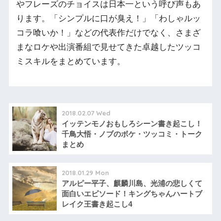
やフレーズのチョイスは日本一という呼び声もあ
ります。「シンプルに口が臭え！」「わしゃルッ
コラ喰いか！」などの代表作だけでなく、さまざ
まなロケや出演番組で見せてきた卓越したツッコ
ミスキルをまとめています。
2018.02.07 Wed
イッテンモノおもしろシーン書き起こし！
千鳥大悟・ノブのボケ・ツッコミ・トーク
まとめ
2018.01.29 Mon
アルピー平子、麒麟川島、光浦の悲しくて
面白いエピソード！キングちゃんハートブ
レイク王書き起こし4