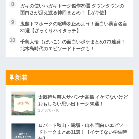
ガキの使いハガキトーク傑作29選 ダウンタウンの
面白さが冴え渡る神回まとめ！【ガキ使】
鬼越トマホークの喧嘩を止めよう！面白い暴言名言
31選【ざっくりハイタッチ】
千鳥大悟（だいご）の面白いボケまとめ171連発！
北木島時代のエピソードトークも！
新着
太鼓持ち芸人サバンナ高橋 イケてないけど
おもしろい思い出トーク30選！
2019/07/10
ロバート秋山・馬場・山本 面白いエピソー
ドトークまとめ31選！【イケてない学生時
代】