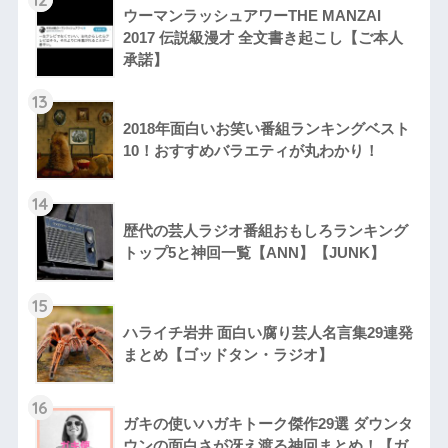
ウーマンラッシュアワーTHE MANZAI
2017 伝説級漫才 全文書き起こし【ご本人
承諾】
13
2018年面白いお笑い番組ランキングベスト
10！おすすめバラエティが丸わかり！
14
歴代の芸人ラジオ番組おもしろランキング
トップ5と神回一覧【ANN】【JUNK】
15
ハライチ岩井 面白い腐り芸人名言集29連発
まとめ【ゴッドタン・ラジオ】
16
ガキの使いハガキトーク傑作29選 ダウンタ
ウンの面白さが冴え渡る神回まとめ！【ガ