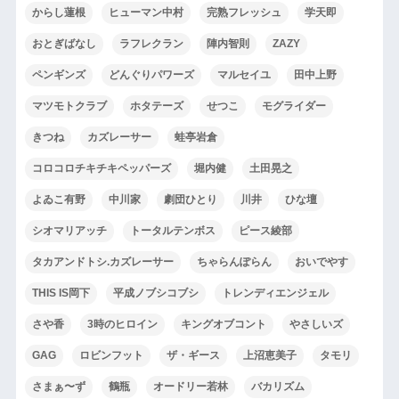
からし蓮根
ヒューマン中村
完熟フレッシュ
学天即
おとぎばなし
ラフレクラン
陣内智則
ZAZY
ペンギンズ
どんぐりパワーズ
マルセイユ
田中上野
マツモトクラブ
ホタテーズ
せつこ
モグライダー
きつね
カズレーサー
蛙亭岩倉
コロコロチキチキペッパーズ
堀内健
土田晃之
よゐこ有野
中川家
劇団ひとり
川井
ひな壇
シオマリアッチ
トータルテンボス
ピース綾部
タカアンドトシ.カズレーサー
ちゃらんぽらん
おいでやす
THIS IS岡下
平成ノブシコブシ
トレンディエンジェル
さや香
3時のヒロイン
キングオブコント
やさしいズ
GAG
ロビンフット
ザ・ギース
上沼恵美子
タモリ
さまぁ〜ず
鶴瓶
オードリー若林
バカリズム