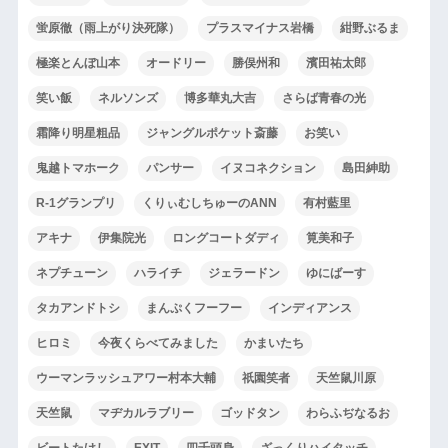
蛍原徹（雨上がり決死隊）
プラスマイナス岩橋
紺野ぶるま
極楽とんぼ山本
オードリー
勝俣州和
濱田祐太郎
笑い飯
ネルソンズ
博多華丸大吉
さらば青春の光
霜降り明星粗品
ジャングルポケット斎藤
お笑い
鬼越トマホーク
パンサー
イヌコネクション
島田紳助
R-1グランプリ
くりぃむしちゅーのANN
有村藍里
アキナ
伊集院光
ロングコートダディ
筧美和子
ネプチューン
ハライチ
ジェラードン
ゆにばーす
タカアンドトシ
まんぷくフーフー
インディアンス
ヒロミ
今夜くらべてみました
かまいたち
ウーマンラッシュアワー村本大輔
祇園笑者
天竺鼠川原
天竺鼠
マヂカルラブリー
ゴッドタン
わらふぢなるお
ビートたけし
EXIT
四千頭身
ざっくりハイタッチ