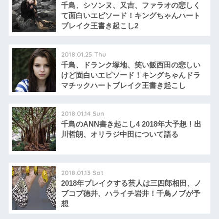
千鳥、シソンヌ、又吉、ファラオの悲しく
て面白いエピソード！キングちゃんハート
ブレイク王書き起こし2
2018.01.25 Thu
千鳥、ドランク塚地、笑い飯西田の悲しい
けど面白いエピソード！キングちゃんドラ
マチックハートブレイク王書き起こし
2018.01.14 Sun
千鳥のANN書き起こし4 2018年大予想！出
川哲朗、オリラジ中田について語る
2018.01.13 Sat
2018年ブレイクする芸人は三四郎相田、ノ
ブコブ徳井、ハライチ岩井！千鳥ノブが予
想