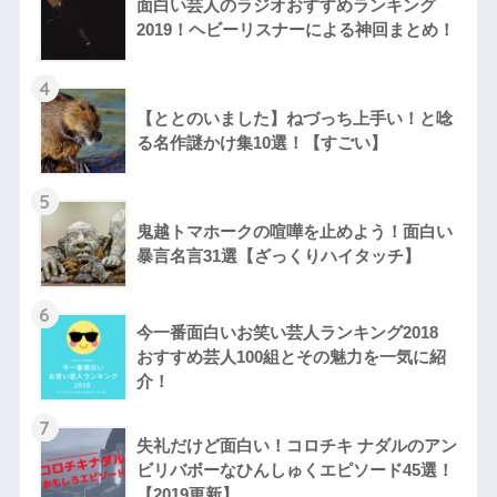
面白い芸人のラジオおすすめランキング
2019！ヘビーリスナーによる神回まとめ！
4
【ととのいました】ねづっち上手い！と唸
る名作謎かけ集10選！【すごい】
5
鬼越トマホークの喧嘩を止めよう！面白い
暴言名言31選【ざっくりハイタッチ】
6
今一番面白いお笑い芸人ランキング2018
おすすめ芸人100組とその魅力を一気に紹
介！
7
失礼だけど面白い！コロチキ ナダルのアン
ビリバボーなひんしゅくエピソード45選！
【2019更新】