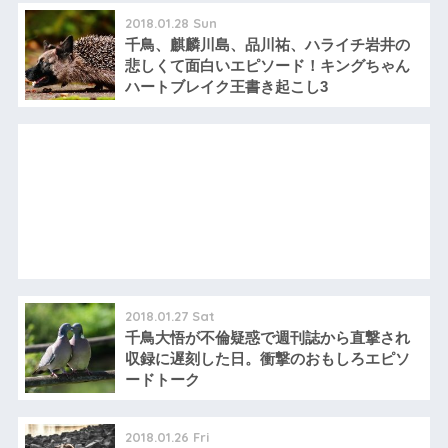
2018.01.28 Sun
千鳥、麒麟川島、品川祐、ハライチ岩井の
悲しくて面白いエピソード！キングちゃん
ハートブレイク王書き起こし3
2018.01.27 Sat
千鳥大悟が不倫疑惑で週刊誌から直撃され
収録に遅刻した日。衝撃のおもしろエピソ
ードトーク
2018.01.26 Fri