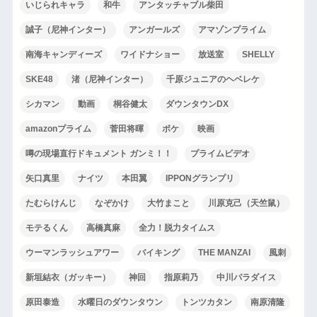
いじられキャラ
和牛
アンタッチャブル柴田
誠子（尼神インター）
アンガールズ
アマゾンプライム
南海キャンディーズ
ワイドナショー
放送室
SHELLY
SKE48
渚（尼神インター）
千原ジュニアのヘベレケ
シカマン
動画
桐谷健太
ダウンタウンDX
amazonプライム
菅田将暉
ボケ
映画
噂の現場直行ドキュメント ガンミ！！
プライムビデオ
矢口真里
ナイツ
本田翼
IPPONグランプリ
たむらけんじ
なぞかけ
大竹まこと
川原克己（天竺鼠）
モテるくん
高橋真麻
全力！脱力タイムス
ウーマンラッシュアワー
バイキング
THE MANZAI
風刺
新垣結衣（ガッキー）
神回
指原莉乃
中川パラダイス
原田泰造
水曜日のダウンタウン
トンツカタン
南原清隆