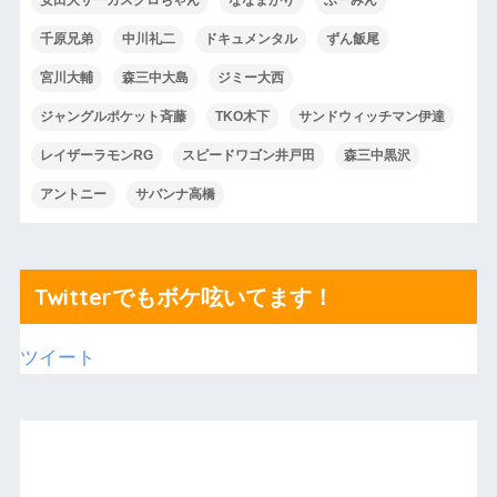
千原兄弟
中川礼二
ドキュメンタル
ずん飯尾
宮川大輔
森三中大島
ジミー大西
ジャングルポケット斉藤
TKO木下
サンドウィッチマン伊達
レイザーラモンRG
スピードワゴン井戸田
森三中黒沢
アントニー
サバンナ高橋
Twitterでもボケ呟いてます！
ツイート