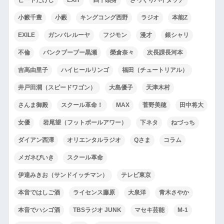
小籔千豊
小藪
キングコング西野
ラジオ
本能Z
EXILE
ガンバレルーヤ
フジモン
漫才
銀シャリ
不倫
パンクブーブー黒瀬
榮倉奈々
次長課長河本
吉高由里子
ハイヒールリンゴ
福田（チュートリアル）
井戸田潤（スピードワゴン）
大島優子
天津木村
さんま御殿
スクール革命！
MAX
菅野美穂
田中将大
女優
岩尾望（フットボールアワー）
下ネタ
ねづっち
ダイアン西澤
オリエンタルラジオ
Qさま
コラム
メガネびいき
スクール革命
伊達みきお（サンドイッチマン）
テレビ東京
本音ではしご酒
ライセンス藤原
大泉洋
青木さやか
本音でハシゴ酒
TBSラジオ JUNK
マセキ芸能
M-1