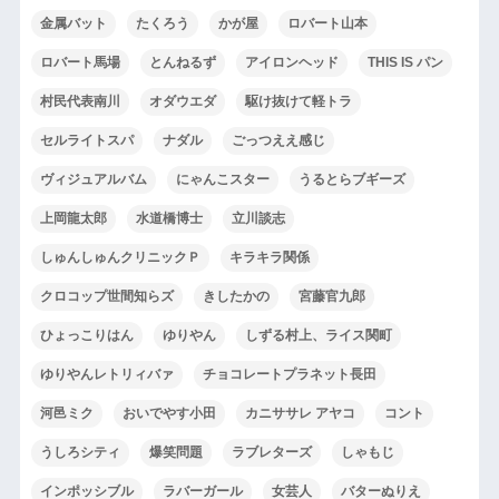
金属バット
たくろう
かが屋
ロバート山本
ロバート馬場
とんねるず
アイロンヘッド
THIS IS パン
村民代表南川
オダウエダ
駆け抜けて軽トラ
セルライトスパ
ナダル
ごっつええ感じ
ヴィジュアルバム
にゃんこスター
うるとらブギーズ
上岡龍太郎
水道橋博士
立川談志
しゅんしゅんクリニックＰ
キラキラ関係
クロコップ世間知らズ
きしたかの
宮藤官九郎
ひょっこりはん
ゆりやん
しずる村上、ライス関町
ゆりやんレトリィバァ
チョコレートプラネット長田
河邑ミク
おいでやす小田
カニササレ アヤコ
コント
うしろシティ
爆笑問題
ラブレターズ
しゃもじ
インポッシブル
ラバーガール
女芸人
バターぬりえ