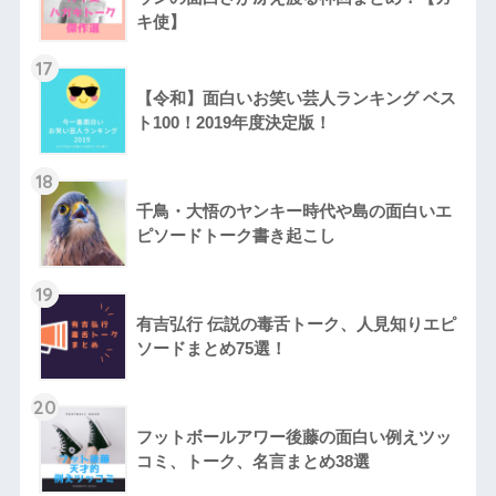
キ使】
17
【令和】面白いお笑い芸人ランキング ベス
ト100！2019年度決定版！
18
千鳥・大悟のヤンキー時代や島の面白いエ
ピソードトーク書き起こし
19
有吉弘行 伝説の毒舌トーク、人見知りエピ
ソードまとめ75選！
20
フットボールアワー後藤の面白い例えツッ
コミ、トーク、名言まとめ38選