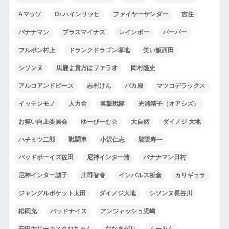
Aマッソ
Dr.ハインリッヒ
ファイヤーサンダー
吉住
バナナマン
プラスマイナス
レインボー
パーパー
フルポン村上
ドランクドラゴン塚地
笑い飯西田
シソンヌ
馬鹿よ貴方はファラオ
岡村隆史
アルコアンドピース
志村けん
バカ殿
マツコデラックス
イッテンモノ
人力舎
笑撃戦隊
光浦靖子（オアシズ）
お笑い向上委員会
ゆーびーむ☆
大自然
ダイノジ 大地
ハチミツ二郎
戦闘車
小沢仁志
脇阪寿一
バッドボーイズ佐田
尼神インター渚
バナナマン日村
尼神インター誠子
庄司智春
インパルス板倉
カリギュラ
ジャングルポケット太田
ダイノジ大地
シソンヌ長谷川
松岡充
バッドナイス
アンジャッシュ児嶋
安田大サーカスクロちゃん
ななまがり
ふーみん