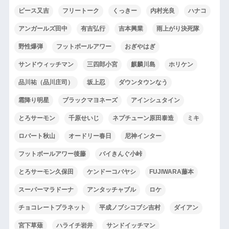
ピース又吉
フリートーク
くっきー
内村光良
ハナコ
アンガールズ田中
有吉弘行
吉本興業
雨上がり決死隊
野性爆弾
フットボールアワー
おぎやはぎ
サンドウィッチマン
三四郎小宮
麒麟川島
ホリケン
品川祐（品川庄司）
坂上忍
ダウンタウンなう
霜降り明星
ブラックマヨネーズ
アインシュタイン
とろサーモン
千原せいじ
ネプチューン原田泰造
ミキ
ロバート秋山
オードリー春日
尼神インター
フットボールアワー後藤
バイきんぐ小峠
とろサーモン久保田
ケンドーコバヤシ
FUJIWARA藤本
スーパーマラドーナ
アンタッチャブル
ロケ
チョコレートプラネット
平成ノブシコブシ吉村
ダイアン
宮下草薙
ハライチ岩井
サンドイッチマン