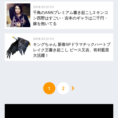
2018.01.12 Fri
千鳥のANNプレミアム書き起こし3 キンコ
ン西野はすごい・吉本のギャラは二千円・
嫁を抱いてる
2018.01.12 Fri
キングちゃん 新春SPドラマチックハートブ
レイク王書き起こし ピース又吉、有村藍里
大活躍！
1
2
動
画