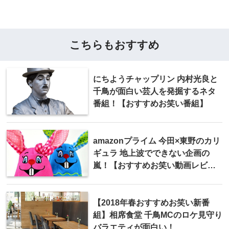
こちらもおすすめ
にちようチャップリン 内村光良と
千鳥が面白い芸人を発掘するネタ
番組！【おすすめお笑い番組】
amazonプライム 今田×東野のカリ
ギュラ 地上波でできない企画の
嵐！【おすすめお笑い動画レビュ
ー】
【2018年春おすすめお笑い新番
組】相席食堂 千鳥MCのロケ見守り
バラエティが面白い！