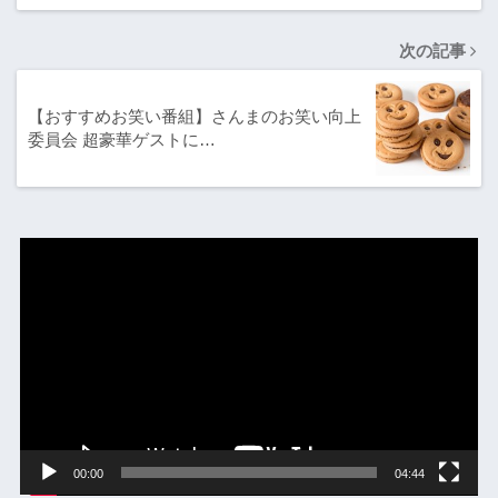
次の記事
【おすすめお笑い番組】さんまのお笑い向上
委員会 超豪華ゲストに…
動
画
プ
レ
ー
ヤ
ー
00:00
04:44