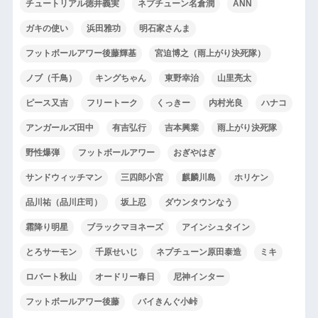
チュートリアル徳井義実
ネプチューン名倉潤
ANN
ガキの使い
浜田雅功
明石家さんま
フットボールアワー後藤輝基
宮迫博之（雨上がり決死隊）
ノブ（千鳥）
キングちゃん
東野幸治
山里亮太
ピース又吉
フリートーク
くっきー
内村光良
ハナコ
アンガールズ田中
有吉弘行
吉本興業
雨上がり決死隊
野性爆弾
フットボールアワー
おぎやはぎ
サンドウィッチマン
三四郎小宮
麒麟川島
ホリケン
品川祐（品川庄司）
坂上忍
ダウンタウンなう
霜降り明星
ブラックマヨネーズ
アインシュタイン
とろサーモン
千原せいじ
ネプチューン原田泰造
ミキ
ロバート秋山
オードリー春日
尼神インター
フットボールアワー後藤
バイきんぐ小峠