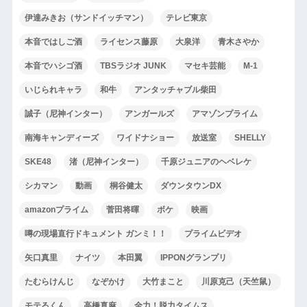
伊達みきお（サンドイッチマン）
テレビ東京
本音ではしご酒
ライセンス藤原
大泉洋
青木さやか
本音でハシゴ酒
TBSラジオ JUNK
マセキ芸能
M-1
いじられキャラ
和牛
アンタッチャブル柴田
誠子（尼神インター）
アンガールズ
アマゾンプライム
南海キャンディーズ
ワイドナショー
放送室
SHELLY
SKE48
渚（尼神インター）
千原ジュニアのヘベレケ
シカマン
動画
桐谷健太
ダウンタウンDX
amazonプライム
菅田将暉
ボケ
映画
噂の現場直行ドキュメント ガンミ！！
プライムビデオ
矢口真里
ナイツ
本田翼
IPPONグランプリ
たむらけんじ
なぞかけ
大竹まこと
川原克己（天竺鼠）
モテるくん
高橋真麻
全力！脱力タイムス