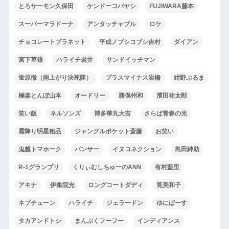
とろサーモン久保田
ケンドーコバヤシ
FUJIWARA藤本
スーパーマラドーナ
アンタッチャブル
ロケ
チョコレートプラネット
平成ノブシコブシ吉村
ダイアン
宮下草薙
ハライチ岩井
サンドイッチマン
蛍原徹（雨上がり決死隊）
プラスマイナス岩橋
紺野ぶるま
極楽とんぼ山本
オードリー
勝俣州和
濱田祐太郎
笑い飯
ネルソンズ
博多華丸大吉
さらば青春の光
霜降り明星粗品
ジャングルポケット斎藤
お笑い
鬼越トマホーク
パンサー
イヌコネクション
島田紳助
R-1グランプリ
くりぃむしちゅーのANN
有村藍里
アキナ
伊集院光
ロングコートダディ
筧美和子
ネプチューン
ハライチ
ジェラードン
ゆにばーす
タカアンドトシ
まんぷくフーフー
インディアンス