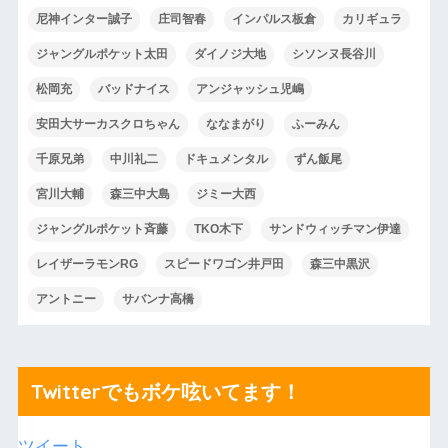
尼神インター誠子
庄司智春
インパルス板倉
カリギュラ
ジャングルポケット太田
ダイノジ大地
シソンヌ長谷川
松岡充
バッドナイス
アンジャッシュ児嶋
安田大サーカスクロちゃん
ななまがり
ふーみん
千原兄弟
中川礼二
ドキュメンタル
ずん飯尾
宮川大輔
森三中大島
ジミー大西
ジャングルポケット斉藤
TKO木下
サンドウィッチマン伊達
レイザーラモンRG
スピードワゴン井戸田
森三中黒沢
アントニー
サバンナ高橋
Twitterでもボケ呟いてます！
ツイート