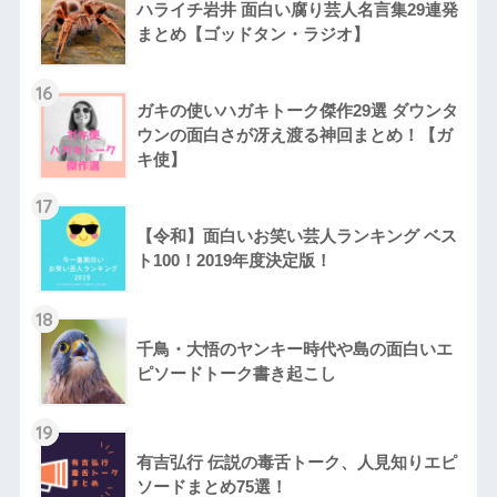
ハライチ岩井 面白い腐り芸人名言集29連発
まとめ【ゴッドタン・ラジオ】
16
ガキの使いハガキトーク傑作29選 ダウンタ
ウンの面白さが冴え渡る神回まとめ！【ガ
キ使】
17
【令和】面白いお笑い芸人ランキング ベス
ト100！2019年度決定版！
18
千鳥・大悟のヤンキー時代や島の面白いエ
ピソードトーク書き起こし
19
有吉弘行 伝説の毒舌トーク、人見知りエピ
ソードまとめ75選！