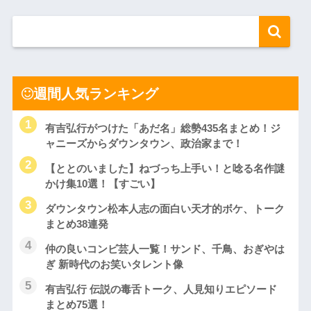
週間人気ランキング
有吉弘行がつけた「あだ名」総勢435名まとめ！ジ
ャニーズからダウンタウン、政治家まで！
【ととのいました】ねづっち上手い！と唸る名作謎
かけ集10選！【すごい】
ダウンタウン松本人志の面白い天才的ボケ、トーク
まとめ38連発
仲の良いコンビ芸人一覧！サンド、千鳥、おぎやは
ぎ 新時代のお笑いタレント像
有吉弘行 伝説の毒舌トーク、人見知りエピソード
まとめ75選！