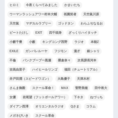
ヒロミ
今夜くらべてみました
かまいたち
ウーマンラッシュアワー村本大輔
祇園笑者
天竺鼠川原
天竺鼠
マヂカルラブリー
ゴッドタン
わらふぢなるお
ビートたけし
EXIT
四千頭身
ざっくりハイタッチ
小籔千豊
小藪
キングコング西野
ラジオ
本能Z
EXILE
ガンバレルーヤ
フジモン
漫才
銀シャリ
不倫
パンクブーブー黒瀬
榮倉奈々
次長課長河本
吉高由里子
ハイヒールリンゴ
福田（チュートリアル）
井戸田潤（スピードワゴン）
大島優子
天津木村
さんま御殿
スクール革命！
MAX
菅野美穂
田中将大
女優
岩尾望（フットボールアワー）
下ネタ
ねづっち
ダイアン西澤
オリエンタルラジオ
Qさま
コラム
メガネびいき
スクール革命