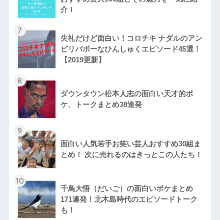
介！
7
失礼だけど面白い！コロチキ ナダルのアン
ビリバボーなひんしゅくエピソード45選！
【2019更新】
8
ダウンタウン松本人志の面白い天才的ボ
ケ、トークまとめ38連発
9
面白い人気若手お笑い芸人おすすめ30組ま
とめ！ 次に売れるのはきっとこの人たち！
10
千鳥大悟（だいご）の面白いボケまとめ
171連発！北木島時代のエピソードトーク
も！