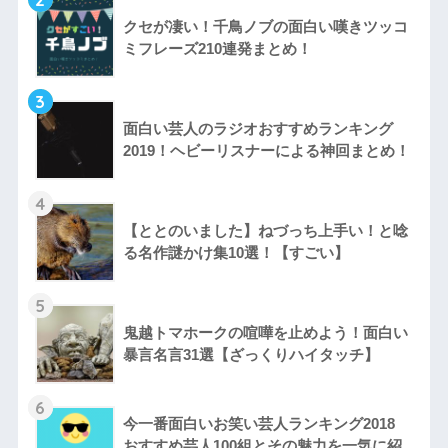
クセが凄い！千鳥ノブの面白い嘆きツッコ
ミフレーズ210連発まとめ！
3
面白い芸人のラジオおすすめランキング
2019！ヘビーリスナーによる神回まとめ！
4
【ととのいました】ねづっち上手い！と唸
る名作謎かけ集10選！【すごい】
5
鬼越トマホークの喧嘩を止めよう！面白い
暴言名言31選【ざっくりハイタッチ】
6
今一番面白いお笑い芸人ランキング2018
おすすめ芸人100組とその魅力を一気に紹