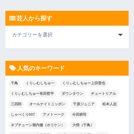
芸人から探す
人気のキーワード
千鳥
くりぃむしちゅー
くりぃむしちゅー上田晋也
くりぃむしちゅー有田哲平
ダウンタウン
チュートリアル
三四郎
オールナイトニッポン
千原ジュニア
松本人志
しゃべくり007
アメトーーク
今田耕司
ネプチューン堀内健（ホリケン）
大悟（千鳥）