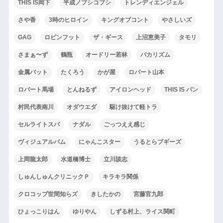
THIS IS岡下
平成ノブシコブシ
トレンディエンジェル
さや香
3時のヒロイン
キングオブコント
やさしいズ
GAG
ロビンフット
ザ・ギース
上沼恵美子
タモリ
さまぁ〜ず
鶴瓶
オードリー若林
バカリズム
金属バット
たくろう
かが屋
ロバート山本
ロバート馬場
とんねるず
アイロンヘッド
THIS IS パン
村民代表南川
オダウエダ
駆け抜けて軽トラ
セルライトスパ
ナダル
ごっつええ感じ
ヴィジュアルバム
にゃんこスター
うるとらブギーズ
上岡龍太郎
水道橋博士
立川談志
しゅんしゅんクリニックＰ
キラキラ関係
クロコップ世間知らズ
きしたかの
宮藤官九郎
ひょっこりはん
ゆりやん
しずる村上、ライス関町