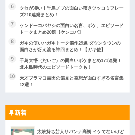
クセが凄い！千鳥ノブの面白い嘆きツッコミフレー
ズ210連発まとめ！
ケンドーコバヤシの面白い名言、ボケ、エピソード
トークまとめ20選【ケンコバ】
ガキの使いハガキトーク傑作29選 ダウンタウンの
面白さが冴え渡る神回まとめ！【ガキ使】
千鳥大悟（だいご）の面白いボケまとめ171連発！
北木島時代のエピソードトークも！
天才ブラマヨ吉田の偏見と発想が面白すぎる名言集
12選！
新着
太鼓持ち芸人サバンナ高橋 イケてないけど