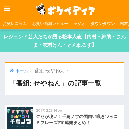
お笑いコラム
お笑い番組レビュー
ラジオ
ダウンタウン
松本
レジェンド芸人たちが語る松本人志【内村・紳助・さん
ま・志村けん・とんねるず】
番組 せやねん
ホーム
「番組: せやねん」の記事一覧
2017.12.25 Mon
クセが凄い！千鳥ノブの面白い嘆きツッコ
ミフレーズ210連発まとめ！