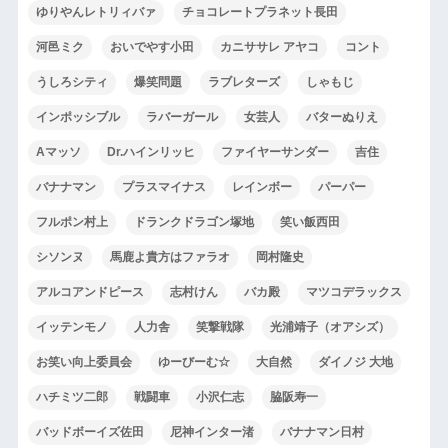
ゆりやんレトリィバァ
チョコレートプラネット長田
河邑ミク
おいでやす小田
カニササレ アヤコ
コント
うしろシティ
爆笑問題
ラブレターズ
しゃもじ
インポッシブル
ラバーガール
女芸人
バターぬりえ
Aマッソ
Dr.ハインリッヒ
ファイヤーサンダー
吉住
バナナマン
プラスマイナス
レインボー
パーパー
フルポン村上
ドランクドラゴン塚地
笑い飯西田
シソンヌ
馬鹿よ貴方はファラオ
岡村隆史
アルコアンドピース
志村けん
バカ殿
マツコデラックス
イッテンモノ
人力舎
笑撃戦隊
光浦靖子（オアシズ）
お笑い向上委員会
ゆーびーむ☆
大自然
ダイノジ 大地
ハチミツ二郎
戦闘車
小沢仁志
脇阪寿一
バッドボーイズ佐田
尼神インター渚
バナナマン日村