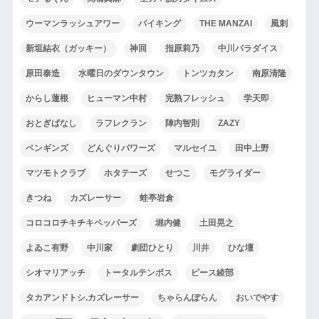
ウーマンラッシュアワー
バイキング
THE MANZAI
風刺
新垣結衣（ガッキー）
神回
指原莉乃
中川パラダイス
原田泰造
水曜日のダウンタウン
トンツカタン
南原清隆
からし蓮根
ヒューマン中村
完熟フレッシュ
学天即
おとぎばなし
ラフレクラン
陣内智則
ZAZY
ペンギンズ
どんぐりパワーズ
マルセイユ
田中上野
マツモトクラブ
ホタテーズ
せつこ
モグライダー
きつね
カズレーサー
蛙亭岩倉
コロコロチキチキペッパーズ
堀内健
土田晃之
よゐこ有野
中川家
劇団ひとり
川井
ひな壇
シオマリアッチ
トータルテンボス
ピース綾部
タカアンドトシ.カズレーサー
ちゃらんぽらん
おいでやす