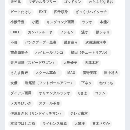
天竺鼠
マヂカルラブリー
ゴッドタン
わらふぢなるお
ビートたけし
EXIT
四千頭身
ざっくりハイタッチ
小籔千豊
小藪
キングコング西野
ラジオ
本能Z
EXILE
ガンバレルーヤ
フジモン
漫才
銀シャリ
不倫
パンクブーブー黒瀬
榮倉奈々
次長課長河本
吉高由里子
ハイヒールリンゴ
福田（チュートリアル）
井戸田潤（スピードワゴン）
大島優子
天津木村
さんま御殿
スクール革命！
MAX
菅野美穂
田中将大
女優
岩尾望（フットボールアワー）
下ネタ
ねづっち
ダイアン西澤
オリエンタルラジオ
Qさま
コラム
メガネびいき
スクール革命
伊達みきお（サンドイッチマン）
テレビ東京
本音ではしご酒
ライセンス藤原
大泉洋
青木さやか