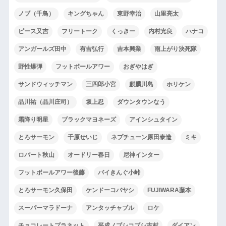
ノブ（千鳥）
キングちゃん
東野幸治
山里亮太
ピース又吉
フリートーク
くっきー
内村光良
ハナコ
アンガールズ田中
有吉弘行
吉本興業
雨上がり決死隊
野性爆弾
フットボールアワー
おぎやはぎ
サンドウィッチマン
三四郎小宮
麒麟川島
ホリケン
品川祐（品川庄司）
坂上忍
ダウンタウンなう
霜降り明星
ブラックマヨネーズ
アインシュタイン
とろサーモン
千原せいじ
ネプチューン原田泰造
ミキ
ロバート秋山
オードリー春日
尼神インター
フットボールアワー後藤
バイきんぐ小峠
とろサーモン久保田
ケンドーコバヤシ
FUJIWARA藤本
スーパーマラドーナ
アンタッチャブル
ロケ
チョコレートプラネット
平成ノブシコブシ吉村
ダイアン