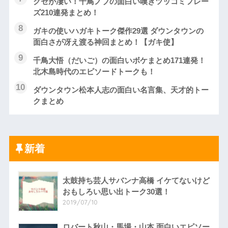
クセが凄い！千鳥ノブの面白い嘆きツッコミフレー
ズ210連発まとめ！
ガキの使いハガキトーク傑作29選 ダウンタウンの
面白さが冴え渡る神回まとめ！【ガキ使】
千鳥大悟（だいご）の面白いボケまとめ171連発！
北木島時代のエピソードトークも！
ダウンタウン松本人志の面白い名言集、天才的トー
クまとめ
新着
太鼓持ち芸人サバンナ高橋 イケてないけど
おもしろい思い出トーク30選！
2019/07/10
ロバート秋山・馬場・山本 面白いエピソー