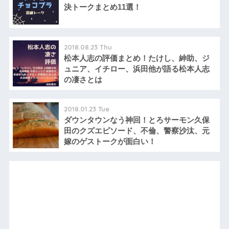
決トークまとめ11選！
2018.08.23 Thu
松本人志の評価まとめ！たけし、紳助、ジ
ュニア、イチロー、浜田他が語る松本人志
の凄さとは
2018.01.23 Tue
ダウンタウンなう神回！とろサーモン久保
田のクズエピソード、不倫、警察沙汰、元
嫁のゲストークが面白い！