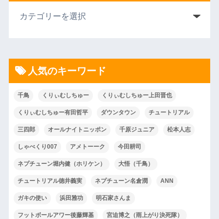
人気のキーワード
千鳥
くりぃむしちゅー
くりぃむしちゅー上田晋也
くりぃむしちゅー有田哲平
ダウンタウン
チュートリアル
三四郎
オールナイトニッポン
千原ジュニア
松本人志
しゃべくり007
アメトーーク
今田耕司
ネプチューン堀内健（ホリケン）
大悟（千鳥）
チュートリアル徳井義実
ネプチューン名倉潤
ANN
ガキの使い
浜田雅功
明石家さんま
フットボールアワー後藤輝基
宮迫博之（雨上がり決死隊）