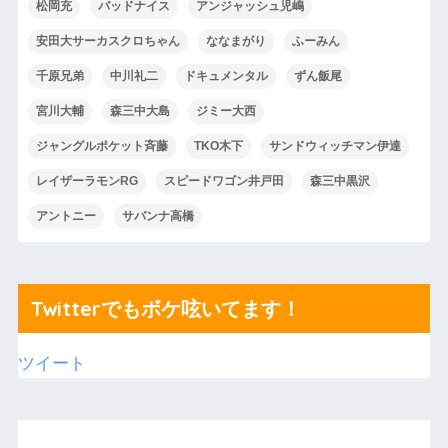
松岡充
バッドナイス
アンジャッシュ児嶋
安田大サーカスクロちゃん
ななまがり
ふーみん
千原兄弟
中川礼二
ドキュメンタル
ずん飯尾
宮川大輔
森三中大島
ジミー大西
ジャングルポケット斉藤
TKO木下
サンドウィッチマン伊達
レイザーラモンRG
スピードワゴン井戸田
森三中黒沢
アントニー
サバンナ高橋
Twitterでもボケ呟いてます！
ツイート