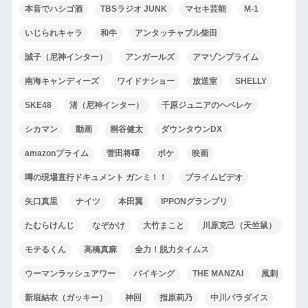
本音でハシゴ酒
TBSラジオ JUNK
マセキ芸能
M-1
いじられキャラ
和牛
アンタッチャブル柴田
誠子（尼神インター）
アンガールズ
アマゾンプライム
南海キャンディーズ
ワイドナショー
放送室
SHELLY
SKE48
渚（尼神インター）
千原ジュニアのヘベレケ
シカマン
動画
桐谷健太
ダウンタウンDX
amazonプライム
菅田将暉
ボケ
映画
噂の現場直行ドキュメント ガンミ！！
プライムビデオ
矢口真里
ナイツ
本田翼
IPPONグランプリ
たむらけんじ
なぞかけ
大竹まこと
川原克己（天竺鼠）
モテるくん
高橋真麻
全力！脱力タイムス
ウーマンラッシュアワー
バイキング
THE MANZAI
風刺
新垣結衣（ガッキー）
神回
指原莉乃
中川パラダイス