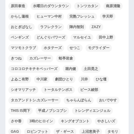
原田泰造
水曜日のダウンタウン
トンツカタン
南原清隆
からし蓮根
ヒューマン中村
完熟フレッシュ
学天即
おとぎばなし
ラフレクラン
陣内智則
ZAZY
ペンギンズ
どんぐりパワーズ
マルセイユ
田中上野
マツモトクラブ
ホタテーズ
せつこ
モグライダー
きつね
カズレーサー
蛙亭岩倉
コロコロチキチキペッパーズ
堀内健
土田晃之
よゐこ有野
中川家
劇団ひとり
川井
ひな壇
シオマリアッチ
トータルテンボス
ピース綾部
タカアンドトシ.カズレーサー
ちゃらんぽらん
おいでやす
THIS IS岡下
平成ノブシコブシ
トレンディエンジェル
さや香
3時のヒロイン
キングオブコント
やさしいズ
GAG
ロビンフット
ザ・ギース
上沼恵美子
タモリ