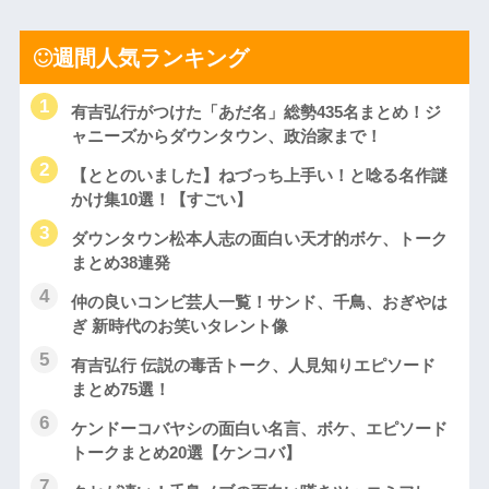
週間人気ランキング
有吉弘行がつけた「あだ名」総勢435名まとめ！ジ
ャニーズからダウンタウン、政治家まで！
【ととのいました】ねづっち上手い！と唸る名作謎
かけ集10選！【すごい】
ダウンタウン松本人志の面白い天才的ボケ、トーク
まとめ38連発
仲の良いコンビ芸人一覧！サンド、千鳥、おぎやは
ぎ 新時代のお笑いタレント像
有吉弘行 伝説の毒舌トーク、人見知りエピソード
まとめ75選！
ケンドーコバヤシの面白い名言、ボケ、エピソード
トークまとめ20選【ケンコバ】