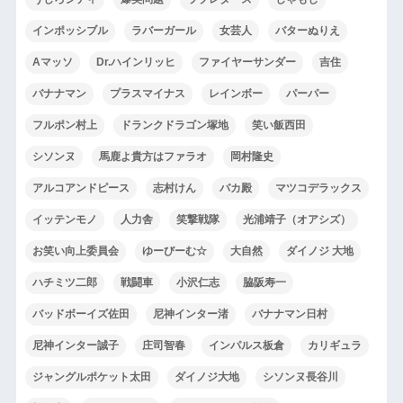
インポッシブル
ラバーガール
女芸人
バターぬりえ
Aマッソ
Dr.ハインリッヒ
ファイヤーサンダー
吉住
バナナマン
プラスマイナス
レインボー
パーパー
フルポン村上
ドランクドラゴン塚地
笑い飯西田
シソンヌ
馬鹿よ貴方はファラオ
岡村隆史
アルコアンドピース
志村けん
バカ殿
マツコデラックス
イッテンモノ
人力舎
笑撃戦隊
光浦靖子（オアシズ）
お笑い向上委員会
ゆーびーむ☆
大自然
ダイノジ 大地
ハチミツ二郎
戦闘車
小沢仁志
脇阪寿一
バッドボーイズ佐田
尼神インター渚
バナナマン日村
尼神インター誠子
庄司智春
インパルス板倉
カリギュラ
ジャングルポケット太田
ダイノジ大地
シソンヌ長谷川