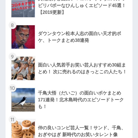
ビリバボーなひんしゅくエピソード45選！
【2019更新】
8
ダウンタウン松本人志の面白い天才的ボ
ケ、トークまとめ38連発
9
面白い人気若手お笑い芸人おすすめ30組ま
とめ！ 次に売れるのはきっとこの人たち！
10
千鳥大悟（だいご）の面白いボケまとめ
171連発！北木島時代のエピソードトーク
も！
11
仲の良いコンビ芸人一覧！サンド、千鳥、
おぎやはぎ 新時代のお笑いタレント像