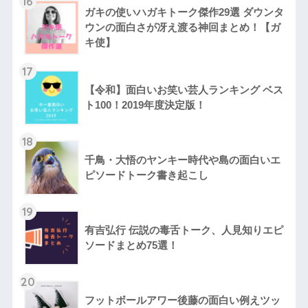
16
ガキの使いハガキトーク傑作29選 ダウンタ
ウンの面白さが冴え渡る神回まとめ！【ガ
キ使】
17
【令和】面白いお笑い芸人ランキング ベス
ト100！2019年度決定版！
18
千鳥・大悟のヤンキー時代や島の面白いエ
ピソードトーク書き起こし
19
有吉弘行 伝説の毒舌トーク、人見知りエピ
ソードまとめ75選！
20
フットボールアワー後藤の面白い例えツッ