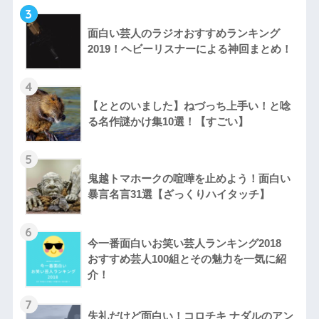
3
面白い芸人のラジオおすすめランキング
2019！ヘビーリスナーによる神回まとめ！
4
【ととのいました】ねづっち上手い！と唸
る名作謎かけ集10選！【すごい】
5
鬼越トマホークの喧嘩を止めよう！面白い
暴言名言31選【ざっくりハイタッチ】
6
今一番面白いお笑い芸人ランキング2018
おすすめ芸人100組とその魅力を一気に紹
介！
7
失礼だけど面白い！コロチキ ナダルのアン