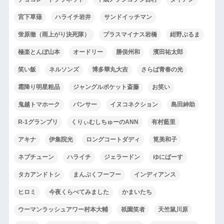
宮下草薙
ハライチ岩井
サンドイッチマン
蛍原徹（雨上がり決死隊）
プラスマイナス岩橋
紺野ぶるま
極楽とんぼ山本
オードリー
勝俣州和
濱田祐太郎
笑い飯
ネルソンズ
博多華丸大吉
さらば青春の光
霜降り明星粗品
ジャングルポケット斎藤
お笑い
鬼越トマホーク
パンサー
イヌコネクション
島田紳助
R-1グランプリ
くりぃむしちゅーのANN
有村藍里
アキナ
伊集院光
ロングコートダディ
筧美和子
ネプチューン
ハライチ
ジェラードン
ゆにばーす
タカアンドトシ
まんぷくフーフー
インディアンス
ヒロミ
今夜くらべてみました
かまいたち
ウーマンラッシュアワー村本大輔
祇園笑者
天竺鼠川原