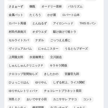
さまぁ〜ず
鶴瓶
オードリー若林
バカリズム
金属バット
たくろう
かが屋
ロバート山本
ロバート馬場
とんねるず
アイロンヘッド
THIS IS パン
村民代表南川
オダウエダ
駆け抜けて軽トラ
セルライトスパ
ナダル
ごっつええ感じ
ヴィジュアルバム
にゃんこスター
うるとらブギーズ
上岡龍太郎
水道橋博士
立川談志
しゅんしゅんクリニックＰ
キラキラ関係
クロコップ世間知らズ
きしたかの
宮藤官九郎
ひょっこりはん
ゆりやん
しずる村上、ライス関町
ゆりやんレトリィバァ
チョコレートプラネット長田
河邑ミク
おいでやす小田
カニササレ アヤコ
コント
うしろシティ
爆笑問題
ラブレターズ
しゃもじ