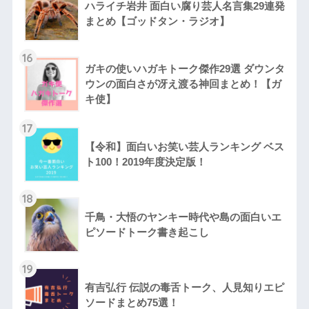
ハライチ岩井 面白い腐り芸人名言集29連発
まとめ【ゴッドタン・ラジオ】
16
ガキの使いハガキトーク傑作29選 ダウンタ
ウンの面白さが冴え渡る神回まとめ！【ガ
キ使】
17
【令和】面白いお笑い芸人ランキング ベス
ト100！2019年度決定版！
18
千鳥・大悟のヤンキー時代や島の面白いエ
ピソードトーク書き起こし
19
有吉弘行 伝説の毒舌トーク、人見知りエピ
ソードまとめ75選！