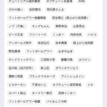
チュートリアル徳井義実
ネプチューン名倉潤
ANN
ガキの使い
浜田雅功
明石家さんま
フットボールアワー後藤輝基
宮迫博之（雨上がり決死隊）
ノブ（千鳥）
キングちゃん
東野幸治
山里亮太
ピース又吉
フリートーク
くっきー
内村光良
ハナコ
アンガールズ田中
有吉弘行
吉本興業
雨上がり決死隊
野性爆弾
フットボールアワー
おぎやはぎ
サンドウィッチマン
三四郎小宮
麒麟川島
ホリケン
品川祐（品川庄司）
坂上忍
ダウンタウンなう
霜降り明星
ブラックマヨネーズ
アインシュタイン
とろサーモン
千原せいじ
ネプチューン原田泰造
ミキ
ロバート秋山
オードリー春日
尼神インター
フットボールアワー後藤
バイきんぐ小峠