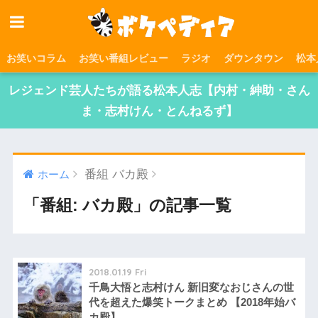
お笑いコラム
お笑い番組レビュー
ラジオ
ダウンタウン
松本
レジェンド芸人たちが語る松本人志【内村・紳助・さん
ま・志村けん・とんねるず】
番組 バカ殿
ホーム
「番組: バカ殿」の記事一覧
2018.01.19 Fri
千鳥大悟と志村けん 新旧変なおじさんの世
代を超えた爆笑トークまとめ 【2018年始バ
カ殿】