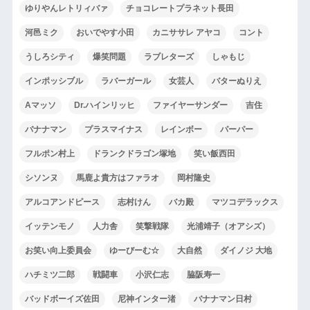
ゆりやんレトリィバァ
チョコレートプラネット長田
河邑ミク
おいでやす小田
カニササレ アヤコ
コント
うしろシティ
爆笑問題
ラブレターズ
しゃもじ
インポッシブル
ラバーガール
女芸人
バターぬりえ
Aマッソ
Dr.ハインリッヒ
ファイヤーサンダー
吉住
バナナマン
プラスマイナス
レインボー
パーパー
フルポン村上
ドランクドラゴン塚地
笑い飯西田
シソンヌ
馬鹿よ貴方はファラオ
岡村隆史
アルコアンドピース
志村けん
バカ殿
マツコデラックス
イッテンモノ
人力舎
笑撃戦隊
光浦靖子（オアシズ）
お笑い向上委員会
ゆーびーむ☆
大自然
ダイノジ 大地
ハチミツ二郎
戦闘車
小沢仁志
脇阪寿一
バッドボーイズ佐田
尼神インター渚
バナナマン日村