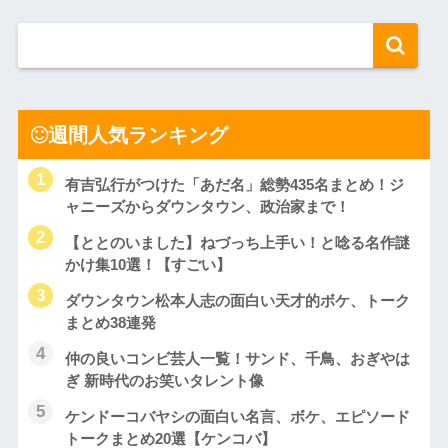
週間人気ランキング
有吉弘行がつけた「あだ名」総勢435名まとめ！ジ
ャニーズからダウンタウン、政治家まで！
【ととのいました】ねづっち上手い！と唸る名作謎
かけ集10選！【すごい】
ダウンタウン松本人志の面白い天才的ボケ、トーク
まとめ38連発
仲の良いコンビ芸人一覧！サンド、千鳥、おぎやは
ぎ 新時代のお笑いタレント像
ケンドーコバヤシの面白い名言、ボケ、エピソード
トークまとめ20選【ケンコバ】