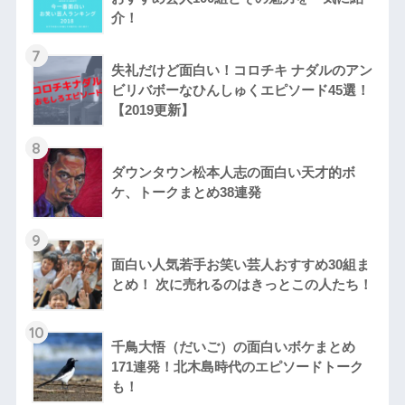
介！
7
失礼だけど面白い！コロチキ ナダルのアン
ビリバボーなひんしゅくエピソード45選！
【2019更新】
8
ダウンタウン松本人志の面白い天才的ボ
ケ、トークまとめ38連発
9
面白い人気若手お笑い芸人おすすめ30組ま
とめ！ 次に売れるのはきっとこの人たち！
10
千鳥大悟（だいご）の面白いボケまとめ
171連発！北木島時代のエピソードトーク
も！