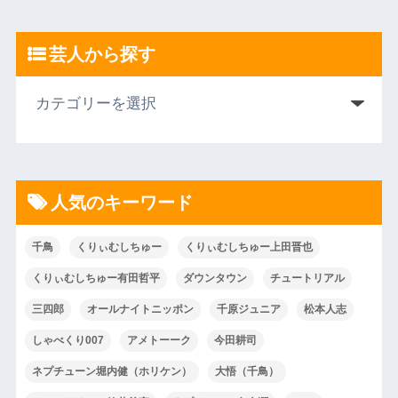
芸人から探す
人気のキーワード
千鳥
くりぃむしちゅー
くりぃむしちゅー上田晋也
くりぃむしちゅー有田哲平
ダウンタウン
チュートリアル
三四郎
オールナイトニッポン
千原ジュニア
松本人志
しゃべくり007
アメトーーク
今田耕司
ネプチューン堀内健（ホリケン）
大悟（千鳥）