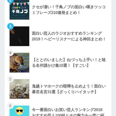
クセが凄い！千鳥ノブの面白い嘆きツッコ
ミフレーズ210連発まとめ！
3
面白い芸人のラジオおすすめランキング
2019！ヘビーリスナーによる神回まとめ！
4
【ととのいました】ねづっち上手い！と唸
る名作謎かけ集10選！【すごい】
5
鬼越トマホークの喧嘩を止めよう！面白い
暴言名言31選【ざっくりハイタッチ】
6
今一番面白いお笑い芸人ランキング2018
おすすめ芸人100組とその魅力を一気に紹