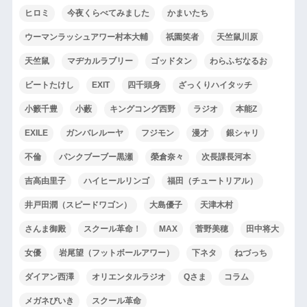
ヒロミ
今夜くらべてみました
かまいたち
ウーマンラッシュアワー村本大輔
祇園笑者
天竺鼠川原
天竺鼠
マヂカルラブリー
ゴッドタン
わらふぢなるお
ビートたけし
EXIT
四千頭身
ざっくりハイタッチ
小籔千豊
小藪
キングコング西野
ラジオ
本能Z
EXILE
ガンバレルーヤ
フジモン
漫才
銀シャリ
不倫
パンクブーブー黒瀬
榮倉奈々
次長課長河本
吉高由里子
ハイヒールリンゴ
福田（チュートリアル）
井戸田潤（スピードワゴン）
大島優子
天津木村
さんま御殿
スクール革命！
MAX
菅野美穂
田中将大
女優
岩尾望（フットボールアワー）
下ネタ
ねづっち
ダイアン西澤
オリエンタルラジオ
Qさま
コラム
メガネびいき
スクール革命