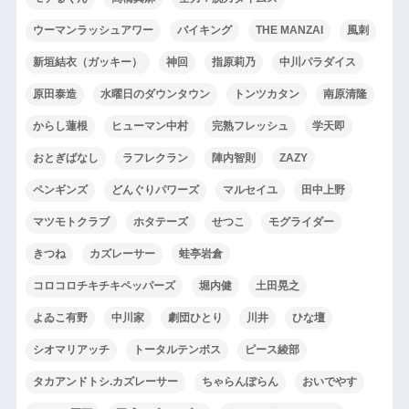
ウーマンラッシュアワー
バイキング
THE MANZAI
風刺
新垣結衣（ガッキー）
神回
指原莉乃
中川パラダイス
原田泰造
水曜日のダウンタウン
トンツカタン
南原清隆
からし蓮根
ヒューマン中村
完熟フレッシュ
学天即
おとぎばなし
ラフレクラン
陣内智則
ZAZY
ペンギンズ
どんぐりパワーズ
マルセイユ
田中上野
マツモトクラブ
ホタテーズ
せつこ
モグライダー
きつね
カズレーサー
蛙亭岩倉
コロコロチキチキペッパーズ
堀内健
土田晃之
よゐこ有野
中川家
劇団ひとり
川井
ひな壇
シオマリアッチ
トータルテンボス
ピース綾部
タカアンドトシ.カズレーサー
ちゃらんぽらん
おいでやす