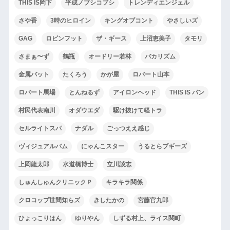
THIS IS岡下
平成ノブシコブシ
トレンディエンジェル
さや香
3時のヒロイン
キングオブコント
やさしいズ
GAG
ロビンフット
ザ・ギース
上沼恵美子
タモリ
さまぁ〜ず
鶴瓶
オードリー若林
バカリズム
金属バット
たくろう
かが屋
ロバート山本
ロバート馬場
とんねるず
アイロンヘッド
THIS IS パン
村民代表南川
オダウエダ
駆け抜けて軽トラ
セルライトスパ
ナダル
ごっつええ感じ
ヴィジュアルバム
にゃんこスター
うるとらブギーズ
上岡龍太郎
水道橋博士
立川談志
しゅんしゅんクリニックＰ
キラキラ関係
クロコップ世間知らズ
きしたかの
宮藤官九郎
ひょっこりはん
ゆりやん
しずる村上、ライス関町