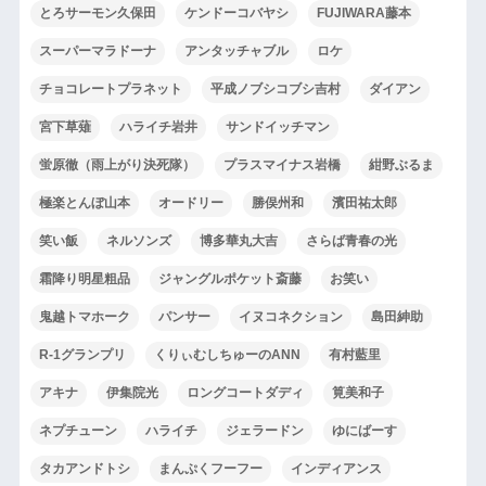
とろサーモン久保田
ケンドーコバヤシ
FUJIWARA藤本
スーパーマラドーナ
アンタッチャブル
ロケ
チョコレートプラネット
平成ノブシコブシ吉村
ダイアン
宮下草薙
ハライチ岩井
サンドイッチマン
蛍原徹（雨上がり決死隊）
プラスマイナス岩橋
紺野ぶるま
極楽とんぼ山本
オードリー
勝俣州和
濱田祐太郎
笑い飯
ネルソンズ
博多華丸大吉
さらば青春の光
霜降り明星粗品
ジャングルポケット斎藤
お笑い
鬼越トマホーク
パンサー
イヌコネクション
島田紳助
R-1グランプリ
くりぃむしちゅーのANN
有村藍里
アキナ
伊集院光
ロングコートダディ
筧美和子
ネプチューン
ハライチ
ジェラードン
ゆにばーす
タカアンドトシ
まんぷくフーフー
インディアンス