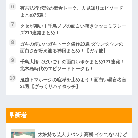
有吉弘行 伝説の毒舌トーク、人見知りエピソード
まとめ75選！
クセが凄い！千鳥ノブの面白い嘆きツッコミフレー
ズ210連発まとめ！
ガキの使いハガキトーク傑作29選 ダウンタウンの
面白さが冴え渡る神回まとめ！【ガキ使】
千鳥大悟（だいご）の面白いボケまとめ171連発！
北木島時代のエピソードトークも！
鬼越トマホークの喧嘩を止めよう！面白い暴言名言
31選【ざっくりハイタッチ】
新着
太鼓持ち芸人サバンナ高橋 イケてないけど