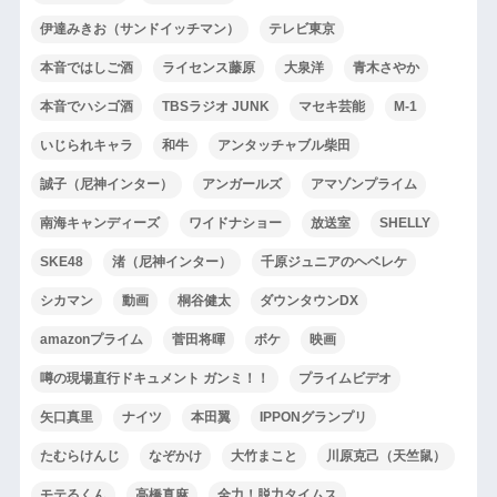
伊達みきお（サンドイッチマン）
テレビ東京
本音ではしご酒
ライセンス藤原
大泉洋
青木さやか
本音でハシゴ酒
TBSラジオ JUNK
マセキ芸能
M-1
いじられキャラ
和牛
アンタッチャブル柴田
誠子（尼神インター）
アンガールズ
アマゾンプライム
南海キャンディーズ
ワイドナショー
放送室
SHELLY
SKE48
渚（尼神インター）
千原ジュニアのヘベレケ
シカマン
動画
桐谷健太
ダウンタウンDX
amazonプライム
菅田将暉
ボケ
映画
噂の現場直行ドキュメント ガンミ！！
プライムビデオ
矢口真里
ナイツ
本田翼
IPPONグランプリ
たむらけんじ
なぞかけ
大竹まこと
川原克己（天竺鼠）
モテるくん
高橋真麻
全力！脱力タイムス