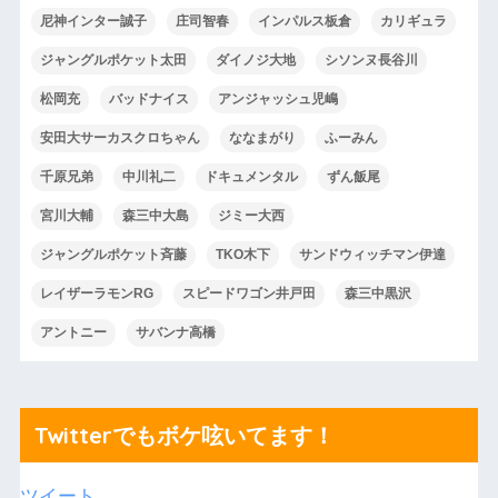
尼神インター誠子
庄司智春
インパルス板倉
カリギュラ
ジャングルポケット太田
ダイノジ大地
シソンヌ長谷川
松岡充
バッドナイス
アンジャッシュ児嶋
安田大サーカスクロちゃん
ななまがり
ふーみん
千原兄弟
中川礼二
ドキュメンタル
ずん飯尾
宮川大輔
森三中大島
ジミー大西
ジャングルポケット斉藤
TKO木下
サンドウィッチマン伊達
レイザーラモンRG
スピードワゴン井戸田
森三中黒沢
アントニー
サバンナ高橋
Twitterでもボケ呟いてます！
ツイート