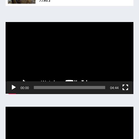
動
画
プ
レ
ー
ヤ
ー
00:00
04:44
動
画
プ
レ