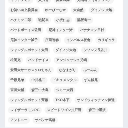
お笑い向上委員会
ゆーびーむ☆
大自然
ダイノジ 大地
ハチミツ二郎
戦闘車
小沢仁志
脇阪寿一
バッドボーイズ佐田
尼神インター渚
バナナマン日村
尼神インター誠子
庄司智春
インパルス板倉
カリギュラ
ジャングルポケット太田
ダイノジ大地
シソンヌ長谷川
松岡充
バッドナイス
アンジャッシュ児嶋
安田大サーカスクロちゃん
ななまがり
ふーみん
千原兄弟
中川礼二
ドキュメンタル
ずん飯尾
宮川大輔
森三中大島
ジミー大西
ジャングルポケット斉藤
TKO木下
サンドウィッチマン伊達
レイザーラモンRG
スピードワゴン井戸田
森三中黒沢
アントニー
サバンナ高橋