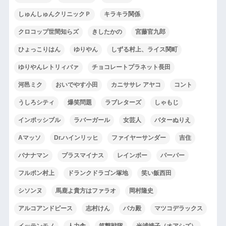
しゅんしゅんクリニックＰ
キラキラ関係
クロコップ世間知らズ
きしたかの
宮藤官九郎
ひょっこりはん
ゆりやん
しずる村上、ライス関町
ゆりやんレトリィバァ
チョコレートプラネット長田
河邑ミク
おいでやす小田
カニササレ アヤコ
コント
うしろシティ
爆笑問題
ラブレターズ
しゃもじ
インポッシブル
ラバーガール
女芸人
バターぬりえ
Aマッソ
Dr.ハインリッヒ
ファイヤーサンダー
吉住
バナナマン
プラスマイナス
レインボー
パーパー
フルポン村上
ドランクドラゴン塚地
笑い飯西田
シソンヌ
馬鹿よ貴方はファラオ
岡村隆史
アルコアンドピース
志村けん
バカ殿
マツコデラックス
イッテンモノ
人力舎
笑撃戦隊
光浦靖子（オアシズ）