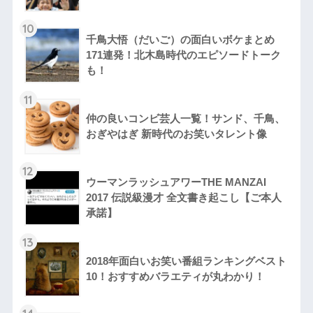
10
千鳥大悟（だいご）の面白いボケまとめ
171連発！北木島時代のエピソードトーク
も！
11
仲の良いコンビ芸人一覧！サンド、千鳥、
おぎやはぎ 新時代のお笑いタレント像
12
ウーマンラッシュアワーTHE MANZAI
2017 伝説級漫才 全文書き起こし【ご本人
承諾】
13
2018年面白いお笑い番組ランキングベスト
10！おすすめバラエティが丸わかり！