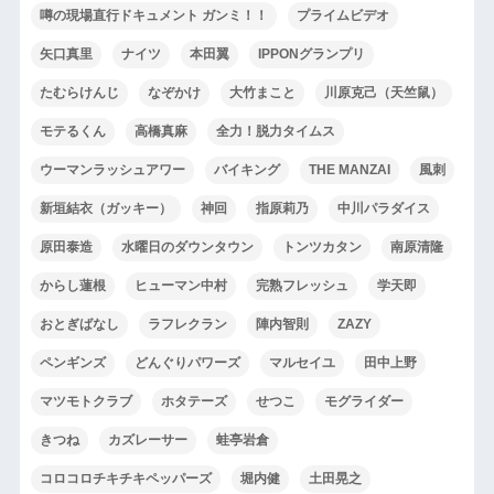
噂の現場直行ドキュメント ガンミ！！
プライムビデオ
矢口真里
ナイツ
本田翼
IPPONグランプリ
たむらけんじ
なぞかけ
大竹まこと
川原克己（天竺鼠）
モテるくん
高橋真麻
全力！脱力タイムス
ウーマンラッシュアワー
バイキング
THE MANZAI
風刺
新垣結衣（ガッキー）
神回
指原莉乃
中川パラダイス
原田泰造
水曜日のダウンタウン
トンツカタン
南原清隆
からし蓮根
ヒューマン中村
完熟フレッシュ
学天即
おとぎばなし
ラフレクラン
陣内智則
ZAZY
ペンギンズ
どんぐりパワーズ
マルセイユ
田中上野
マツモトクラブ
ホタテーズ
せつこ
モグライダー
きつね
カズレーサー
蛙亭岩倉
コロコロチキチキペッパーズ
堀内健
土田晃之