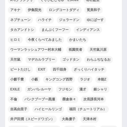
アキナ
伊集院光
ロングコートダディ
筧美和子
ネプチューン
ハライチ
ジェラードン
ゆにばーす
タカアンドトシ
まんぷくフーフー
インディアンス
ヒロミ
今夜くらべてみました
かまいたち
ウーマンラッシュアワー村本大輔
祇園笑者
天竺鼠川原
天竺鼠
マヂカルラブリー
ゴッドタン
わらふぢなるお
ビートたけし
EXIT
四千頭身
ざっくりハイタッチ
小籔千豊
小藪
キングコング西野
ラジオ
本能Z
EXILE
ガンバレルーヤ
フジモン
漫才
銀シャリ
不倫
パンクブーブー黒瀬
榮倉奈々
次長課長河本
吉高由里子
ハイヒールリンゴ
福田（チュートリアル）
井戸田潤（スピードワゴン）
大島優子
天津木村