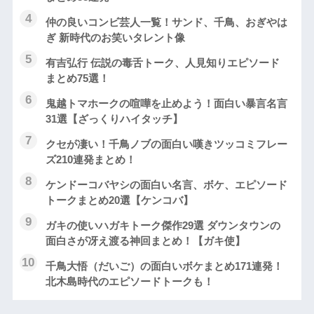
仲の良いコンビ芸人一覧！サンド、千鳥、おぎやは
ぎ 新時代のお笑いタレント像
有吉弘行 伝説の毒舌トーク、人見知りエピソード
まとめ75選！
鬼越トマホークの喧嘩を止めよう！面白い暴言名言
31選【ざっくりハイタッチ】
クセが凄い！千鳥ノブの面白い嘆きツッコミフレー
ズ210連発まとめ！
ケンドーコバヤシの面白い名言、ボケ、エピソード
トークまとめ20選【ケンコバ】
ガキの使いハガキトーク傑作29選 ダウンタウンの
面白さが冴え渡る神回まとめ！【ガキ使】
千鳥大悟（だいご）の面白いボケまとめ171連発！
北木島時代のエピソードトークも！