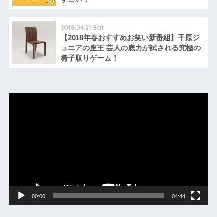
2018.04.21 Sat
【2018年春おすすめお笑い新番組】千原ジ
ュニアの座王 芸人の底力が試される究極の
椅子取りゲーム！
動
画
プ
レ
ー
ヤ
ー
00:00
04:44