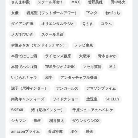
さんま御殿
スクール革命！
MAX
菅野美穂
田中将大
女優
岩尾望（フットボールアワー）
下ネタ
ねづっち
ダイアン西澤
オリエンタルラジオ
Qさま
コラム
メガネびいき
スクール革命
伊達みきお（サンドイッチマン）
テレビ東京
本音ではしご酒
ライセンス藤原
大泉洋
青木さやか
本音でハシゴ酒
TBSラジオ JUNK
マセキ芸能
M-1
いじられキャラ
和牛
アンタッチャブル柴田
誠子（尼神インター）
アンガールズ
アマゾンプライム
南海キャンディーズ
ワイドナショー
放送室
SHELLY
SKE48
渚（尼神インター）
千原ジュニアのヘベレケ
シカマン
動画
桐谷健太
ダウンタウンDX
amazonプライム
菅田将暉
ボケ
映画