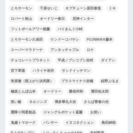
とろサーモン
千原せいじ
ネプチューン原田泰造
ミキ
ロバート秋山
オードリー春日
尼神インター
フットボールアワー後藤
バイきんぐ小峠
とろサーモン久保田
ケンドーコバヤシ
FUJIWARA藤本
スーパーマラドーナ
アンタッチャブル
ロケ
チョコレートプラネット
平成ノブシコブシ吉村
ダイアン
宮下草薙
ハライチ岩井
サンドイッチマン
蛍原徹（雨上がり決死隊）
プラスマイナス岩橋
紺野ぶるま
極楽とんぼ山本
オードリー
勝俣州和
濱田祐太郎
笑い飯
ネルソンズ
博多華丸大吉
さらば青春の光
霜降り明星粗品
ジャングルポケット斎藤
お笑い
鬼越トマホーク
パンサー
イヌコネクション
島田紳助
R-1グランプリ
くりぃむしちゅーのANN
有村藍里