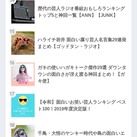
14
歴代の芸人ラジオ番組おもしろランキング
トップ5と神回一覧【ANN】【JUNK】
15
ハライチ岩井 面白い腐り芸人名言集29連発
まとめ【ゴッドタン・ラジオ】
16
ガキの使いハガキトーク傑作29選 ダウンタ
ウンの面白さが冴え渡る神回まとめ！【ガ
キ使】
17
【令和】面白いお笑い芸人ランキング ベス
ト100！2019年度決定版！
18
千鳥・大悟のヤンキー時代や島の面白いエ