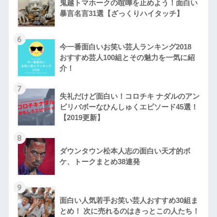
鬼越トマホークの喧嘩を止めよう！面白い
暴言名言31選【ざっくりハイタッチ】
6
今一番面白いお笑い芸人ランキング2018
おすすめ芸人100組とその魅力を一気に紹
介！
7
失礼だけど面白い！コロチキ ナダルのアン
ビリバボーなひんしゅくエピソード45選！
【2019更新】
8
ダウンタウン松本人志の面白い天才的ボ
ケ、トークまとめ38連発
9
面白い人気若手お笑い芸人おすすめ30組ま
とめ！ 次に売れるのはきっとこの人たち！