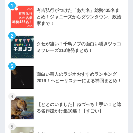
1
有吉弘行がつけた「あだ名」総勢435名ま
とめ！ジャニーズからダウンタウン、政治
家まで！
2
クセが凄い！千鳥ノブの面白い嘆きツッコ
ミフレーズ210連発まとめ！
3
面白い芸人のラジオおすすめランキング
2019！ヘビーリスナーによる神回まとめ！
4
【ととのいました】ねづっち上手い！と唸
る名作謎かけ集10選！【すごい】
5