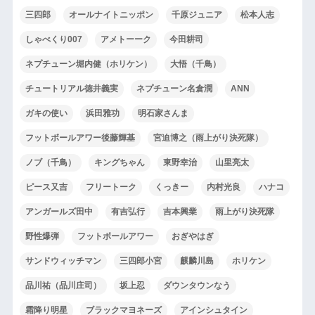
三四郎
オールナイトニッポン
千原ジュニア
松本人志
しゃべくり007
アメトーーク
今田耕司
ネプチューン堀内健（ホリケン）
大悟（千鳥）
チュートリアル徳井義実
ネプチューン名倉潤
ANN
ガキの使い
浜田雅功
明石家さんま
フットボールアワー後藤輝基
宮迫博之（雨上がり決死隊）
ノブ（千鳥）
キングちゃん
東野幸治
山里亮太
ピース又吉
フリートーク
くっきー
内村光良
ハナコ
アンガールズ田中
有吉弘行
吉本興業
雨上がり決死隊
野性爆弾
フットボールアワー
おぎやはぎ
サンドウィッチマン
三四郎小宮
麒麟川島
ホリケン
品川祐（品川庄司）
坂上忍
ダウンタウンなう
霜降り明星
ブラックマヨネーズ
アインシュタイン