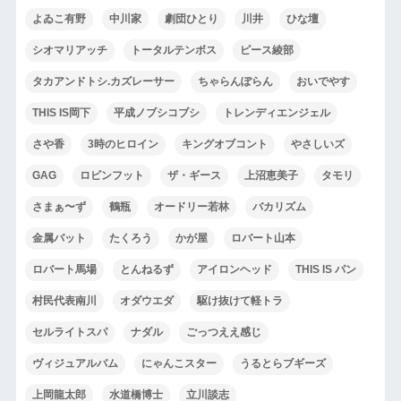
よゐこ有野
中川家
劇団ひとり
川井
ひな壇
シオマリアッチ
トータルテンボス
ピース綾部
タカアンドトシ.カズレーサー
ちゃらんぽらん
おいでやす
THIS IS岡下
平成ノブシコブシ
トレンディエンジェル
さや香
3時のヒロイン
キングオブコント
やさしいズ
GAG
ロビンフット
ザ・ギース
上沼恵美子
タモリ
さまぁ〜ず
鶴瓶
オードリー若林
バカリズム
金属バット
たくろう
かが屋
ロバート山本
ロバート馬場
とんねるず
アイロンヘッド
THIS IS パン
村民代表南川
オダウエダ
駆け抜けて軽トラ
セルライトスパ
ナダル
ごっつええ感じ
ヴィジュアルバム
にゃんこスター
うるとらブギーズ
上岡龍太郎
水道橋博士
立川談志