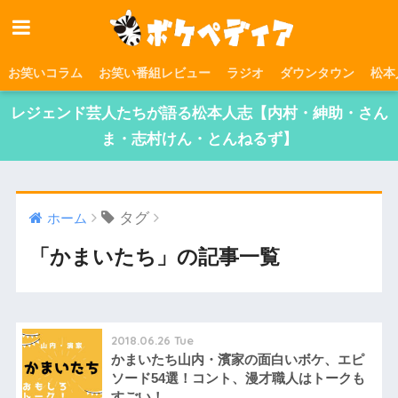
お笑いコラム
お笑い番組レビュー
ラジオ
ダウンタウン
松本
レジェンド芸人たちが語る松本人志【内村・紳助・さん
ま・志村けん・とんねるず】
タグ
ホーム
「かまいたち」の記事一覧
2018.06.26 Tue
かまいたち山内・濱家の面白いボケ、エピ
ソード54選！コント、漫才職人はトークも
すごい！