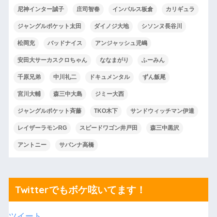
尼神インター誠子
庄司智春
インパルス板倉
カリギュラ
ジャングルポケット太田
ダイノジ大地
シソンヌ長谷川
松岡充
バッドナイス
アンジャッシュ児嶋
安田大サーカスクロちゃん
ななまがり
ふーみん
千原兄弟
中川礼二
ドキュメンタル
ずん飯尾
宮川大輔
森三中大島
ジミー大西
ジャングルポケット斉藤
TKO木下
サンドウィッチマン伊達
レイザーラモンRG
スピードワゴン井戸田
森三中黒沢
アントニー
サバンナ高橋
Twitterでもボケ呟いてます！
ツイート