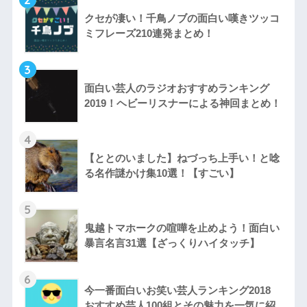
クセが凄い！千鳥ノブの面白い嘆きツッコ
ミフレーズ210連発まとめ！
3
面白い芸人のラジオおすすめランキング
2019！ヘビーリスナーによる神回まとめ！
4
【ととのいました】ねづっち上手い！と唸
る名作謎かけ集10選！【すごい】
5
鬼越トマホークの喧嘩を止めよう！面白い
暴言名言31選【ざっくりハイタッチ】
6
今一番面白いお笑い芸人ランキング2018
おすすめ芸人100組とその魅力を一気に紹