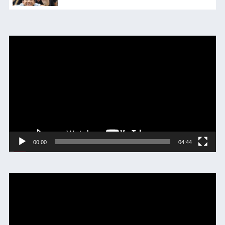
動
画
プ
レ
ー
ヤ
ー
00:00
04:44
動
画
プ
レ