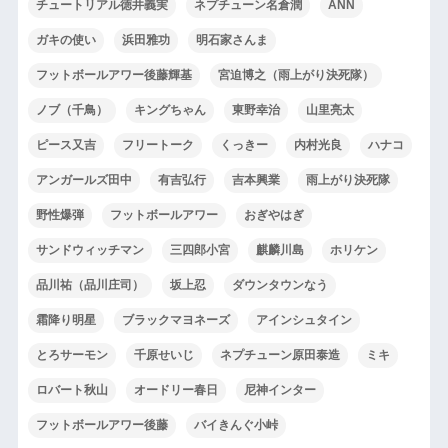
チュートリアル徳井義実
ネプチューン名倉潤
ANN
ガキの使い
浜田雅功
明石家さんま
フットボールアワー後藤輝基
宮迫博之（雨上がり決死隊）
ノブ（千鳥）
キングちゃん
東野幸治
山里亮太
ピース又吉
フリートーク
くっきー
内村光良
ハナコ
アンガールズ田中
有吉弘行
吉本興業
雨上がり決死隊
野性爆弾
フットボールアワー
おぎやはぎ
サンドウィッチマン
三四郎小宮
麒麟川島
ホリケン
品川祐（品川庄司）
坂上忍
ダウンタウンなう
霜降り明星
ブラックマヨネーズ
アインシュタイン
とろサーモン
千原せいじ
ネプチューン原田泰造
ミキ
ロバート秋山
オードリー春日
尼神インター
フットボールアワー後藤
バイきんぐ小峠