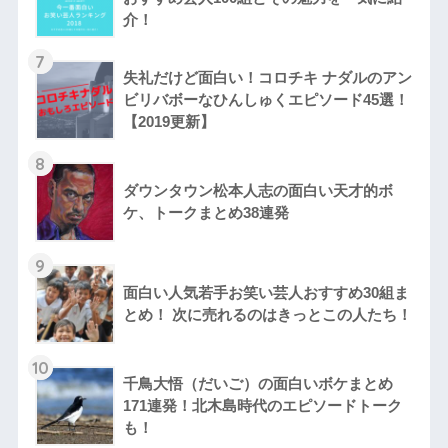
介！
7
失礼だけど面白い！コロチキ ナダルのアン
ビリバボーなひんしゅくエピソード45選！
【2019更新】
8
ダウンタウン松本人志の面白い天才的ボ
ケ、トークまとめ38連発
9
面白い人気若手お笑い芸人おすすめ30組ま
とめ！ 次に売れるのはきっとこの人たち！
10
千鳥大悟（だいご）の面白いボケまとめ
171連発！北木島時代のエピソードトーク
も！