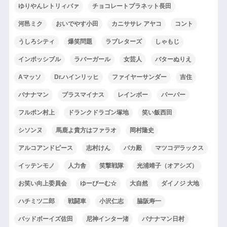
ゆりやんレトリィバァ
チョコレートプラネット長田
河邑ミク
おいでやす小田
カニササレ アヤコ
コント
うしろシティ
爆笑問題
ラブレターズ
しゃもじ
インポッシブル
ラバーガール
女芸人
バターぬりえ
Aマッソ
Dr.ハインリッヒ
ファイヤーサンダー
吉住
バナナマン
プラスマイナス
レインボー
パーパー
フルポン村上
ドランクドラゴン塚地
笑い飯西田
シソンヌ
馬鹿よ貴方はファラオ
岡村隆史
アルコアンドピース
志村けん
バカ殿
マツコデラックス
イッテンモノ
人力舎
笑撃戦隊
光浦靖子（オアシズ）
お笑い向上委員会
ゆーびーむ☆
大自然
ダイノジ 大地
ハチミツ二郎
戦闘車
小沢仁志
脇阪寿一
バッドボーイズ佐田
尼神インター渚
バナナマン日村