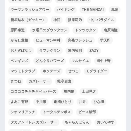
ウーマンラッシュアワー
バイキング
THE MANZAI
風刺
新垣結衣（ガッキー）
神回
指原莉乃
中川パラダイス
原田泰造
水曜日のダウンタウン
トンツカタン
南原清隆
からし蓮根
ヒューマン中村
完熟フレッシュ
学天即
おとぎばなし
ラフレクラン
陣内智則
ZAZY
ペンギンズ
どんぐりパワーズ
マルセイユ
田中上野
マツモトクラブ
ホタテーズ
せつこ
モグライダー
きつね
カズレーサー
蛙亭岩倉
コロコロチキチキペッパーズ
堀内健
土田晃之
よゐこ有野
中川家
劇団ひとり
川井
ひな壇
シオマリアッチ
トータルテンボス
ピース綾部
タカアンドトシ.カズレーサー
ちゃらんぽらん
おいでやす