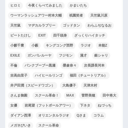
ヒロミ
今夜くらべてみました
かまいたち
ウーマンラッシュアワー村本大輔
祇園笑者
天竺鼠川原
天竺鼠
マヂカルラブリー
ゴッドタン
わらふぢなるお
ビートたけし
EXIT
四千頭身
ざっくりハイタッチ
小籔千豊
小藪
キングコング西野
ラジオ
本能Z
EXILE
ガンバレルーヤ
フジモン
漫才
銀シャリ
不倫
パンクブーブー黒瀬
榮倉奈々
次長課長河本
吉高由里子
ハイヒールリンゴ
福田（チュートリアル）
井戸田潤（スピードワゴン）
大島優子
天津木村
さんま御殿
スクール革命！
MAX
菅野美穂
田中将大
女優
岩尾望（フットボールアワー）
下ネタ
ねづっち
ダイアン西澤
オリエンタルラジオ
Qさま
コラム
メガネびいき
スクール革命