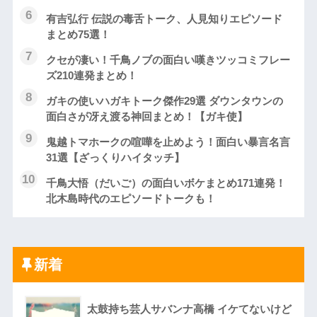
有吉弘行 伝説の毒舌トーク、人見知りエピソード
まとめ75選！
クセが凄い！千鳥ノブの面白い嘆きツッコミフレー
ズ210連発まとめ！
ガキの使いハガキトーク傑作29選 ダウンタウンの
面白さが冴え渡る神回まとめ！【ガキ使】
鬼越トマホークの喧嘩を止めよう！面白い暴言名言
31選【ざっくりハイタッチ】
千鳥大悟（だいご）の面白いボケまとめ171連発！
北木島時代のエピソードトークも！
新着
太鼓持ち芸人サバンナ高橋 イケてないけど