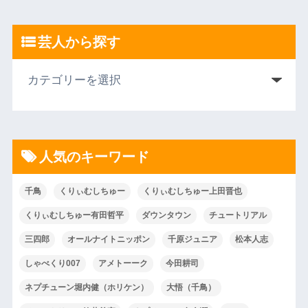
芸人から探す
人気のキーワード
千鳥
くりぃむしちゅー
くりぃむしちゅー上田晋也
くりぃむしちゅー有田哲平
ダウンタウン
チュートリアル
三四郎
オールナイトニッポン
千原ジュニア
松本人志
しゃべくり007
アメトーーク
今田耕司
ネプチューン堀内健（ホリケン）
大悟（千鳥）