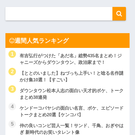
週間人気ランキング
有吉弘行がつけた「あだ名」総勢435名まとめ！ジ
ャニーズからダウンタウン、政治家まで！
【ととのいました】ねづっち上手い！と唸る名作謎
かけ集10選！【すごい】
ダウンタウン松本人志の面白い天才的ボケ、トーク
まとめ38連発
ケンドーコバヤシの面白い名言、ボケ、エピソード
トークまとめ20選【ケンコバ】
仲の良いコンビ芸人一覧！サンド、千鳥、おぎやは
ぎ 新時代のお笑いタレント像