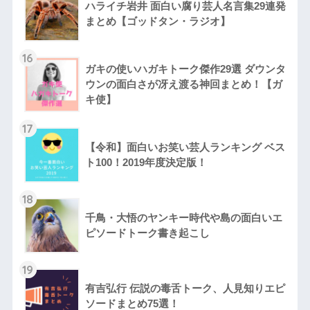
ハライチ岩井 面白い腐り芸人名言集29連発
まとめ【ゴッドタン・ラジオ】
16
ガキの使いハガキトーク傑作29選 ダウンタ
ウンの面白さが冴え渡る神回まとめ！【ガ
キ使】
17
【令和】面白いお笑い芸人ランキング ベス
ト100！2019年度決定版！
18
千鳥・大悟のヤンキー時代や島の面白いエ
ピソードトーク書き起こし
19
有吉弘行 伝説の毒舌トーク、人見知りエピ
ソードまとめ75選！