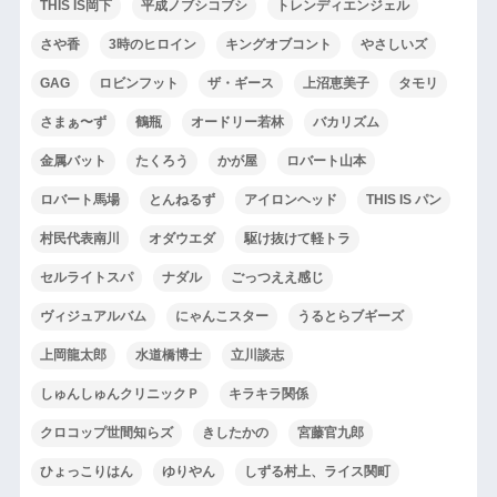
THIS IS岡下
平成ノブシコブシ
トレンディエンジェル
さや香
3時のヒロイン
キングオブコント
やさしいズ
GAG
ロビンフット
ザ・ギース
上沼恵美子
タモリ
さまぁ〜ず
鶴瓶
オードリー若林
バカリズム
金属バット
たくろう
かが屋
ロバート山本
ロバート馬場
とんねるず
アイロンヘッド
THIS IS パン
村民代表南川
オダウエダ
駆け抜けて軽トラ
セルライトスパ
ナダル
ごっつええ感じ
ヴィジュアルバム
にゃんこスター
うるとらブギーズ
上岡龍太郎
水道橋博士
立川談志
しゅんしゅんクリニックＰ
キラキラ関係
クロコップ世間知らズ
きしたかの
宮藤官九郎
ひょっこりはん
ゆりやん
しずる村上、ライス関町