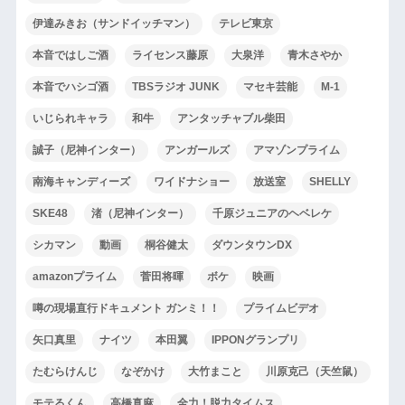
伊達みきお（サンドイッチマン）
テレビ東京
本音ではしご酒
ライセンス藤原
大泉洋
青木さやか
本音でハシゴ酒
TBSラジオ JUNK
マセキ芸能
M-1
いじられキャラ
和牛
アンタッチャブル柴田
誠子（尼神インター）
アンガールズ
アマゾンプライム
南海キャンディーズ
ワイドナショー
放送室
SHELLY
SKE48
渚（尼神インター）
千原ジュニアのヘベレケ
シカマン
動画
桐谷健太
ダウンタウンDX
amazonプライム
菅田将暉
ボケ
映画
噂の現場直行ドキュメント ガンミ！！
プライムビデオ
矢口真里
ナイツ
本田翼
IPPONグランプリ
たむらけんじ
なぞかけ
大竹まこと
川原克己（天竺鼠）
モテるくん
高橋真麻
全力！脱力タイムス