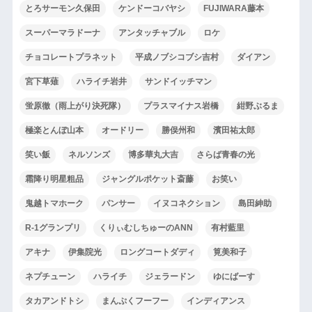
とろサーモン久保田
ケンドーコバヤシ
FUJIWARA藤本
スーパーマラドーナ
アンタッチャブル
ロケ
チョコレートプラネット
平成ノブシコブシ吉村
ダイアン
宮下草薙
ハライチ岩井
サンドイッチマン
蛍原徹（雨上がり決死隊）
プラスマイナス岩橋
紺野ぶるま
極楽とんぼ山本
オードリー
勝俣州和
濱田祐太郎
笑い飯
ネルソンズ
博多華丸大吉
さらば青春の光
霜降り明星粗品
ジャングルポケット斎藤
お笑い
鬼越トマホーク
パンサー
イヌコネクション
島田紳助
R-1グランプリ
くりぃむしちゅーのANN
有村藍里
アキナ
伊集院光
ロングコートダディ
筧美和子
ネプチューン
ハライチ
ジェラードン
ゆにばーす
タカアンドトシ
まんぷくフーフー
インディアンス