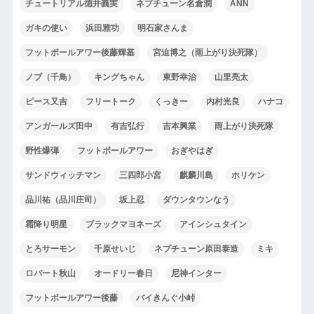
チュートリアル徳井義実
ネプチューン名倉潤
ANN
ガキの使い
浜田雅功
明石家さんま
フットボールアワー後藤輝基
宮迫博之（雨上がり決死隊）
ノブ（千鳥）
キングちゃん
東野幸治
山里亮太
ピース又吉
フリートーク
くっきー
内村光良
ハナコ
アンガールズ田中
有吉弘行
吉本興業
雨上がり決死隊
野性爆弾
フットボールアワー
おぎやはぎ
サンドウィッチマン
三四郎小宮
麒麟川島
ホリケン
品川祐（品川庄司）
坂上忍
ダウンタウンなう
霜降り明星
ブラックマヨネーズ
アインシュタイン
とろサーモン
千原せいじ
ネプチューン原田泰造
ミキ
ロバート秋山
オードリー春日
尼神インター
フットボールアワー後藤
バイきんぐ小峠