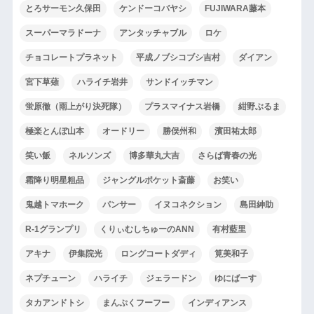
とろサーモン久保田
ケンドーコバヤシ
FUJIWARA藤本
スーパーマラドーナ
アンタッチャブル
ロケ
チョコレートプラネット
平成ノブシコブシ吉村
ダイアン
宮下草薙
ハライチ岩井
サンドイッチマン
蛍原徹（雨上がり決死隊）
プラスマイナス岩橋
紺野ぶるま
極楽とんぼ山本
オードリー
勝俣州和
濱田祐太郎
笑い飯
ネルソンズ
博多華丸大吉
さらば青春の光
霜降り明星粗品
ジャングルポケット斎藤
お笑い
鬼越トマホーク
パンサー
イヌコネクション
島田紳助
R-1グランプリ
くりぃむしちゅーのANN
有村藍里
アキナ
伊集院光
ロングコートダディ
筧美和子
ネプチューン
ハライチ
ジェラードン
ゆにばーす
タカアンドトシ
まんぷくフーフー
インディアンス