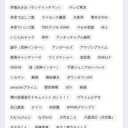
伊達みきお（サンドイッチマン）
テレビ東京
本音ではしご酒
ライセンス藤原
大泉洋
青木さやか
本音でハシゴ酒
TBSラジオ JUNK
マセキ芸能
M-1
いじられキャラ
和牛
アンタッチャブル柴田
誠子（尼神インター）
アンガールズ
アマゾンプライム
南海キャンディーズ
ワイドナショー
放送室
SHELLY
SKE48
渚（尼神インター）
千原ジュニアのヘベレケ
シカマン
動画
桐谷健太
ダウンタウンDX
amazonプライム
菅田将暉
ボケ
映画
噂の現場直行ドキュメント ガンミ！！
プライムビデオ
矢口真里
ナイツ
本田翼
IPPONグランプリ
たむらけんじ
なぞかけ
大竹まこと
川原克己（天竺鼠）
モテるくん
高橋真麻
全力！脱力タイムス