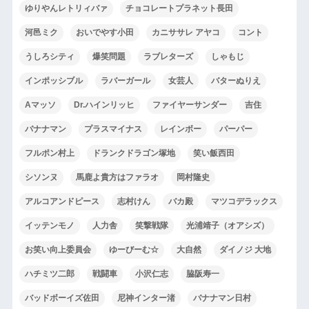
ゆりやんレトリィバァ
チョコレートプラネット長田
河邑ミク
おいでやす小田
カニササレ アヤコ
コント
うしろシティ
爆笑問題
ラブレターズ
しゃもじ
インポッシブル
ラバーガール
女芸人
バターぬりえ
Aマッソ
Dr.ハインリッヒ
ファイヤーサンダー
吉住
バナナマン
プラスマイナス
レインボー
パーパー
フルポン村上
ドランクドラゴン塚地
笑い飯西田
シソンヌ
馬鹿よ貴方はファラオ
岡村隆史
アルコアンドピース
志村けん
バカ殿
マツコデラックス
イッテンモノ
人力舎
笑撃戦隊
光浦靖子（オアシズ）
お笑い向上委員会
ゆーびーむ☆
大自然
ダイノジ 大地
ハチミツ二郎
戦闘車
小沢仁志
脇阪寿一
バッドボーイズ佐田
尼神インター渚
バナナマン日村