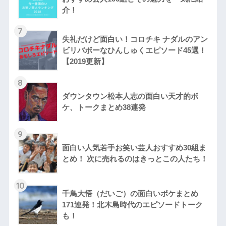
介！
7
失礼だけど面白い！コロチキ ナダルのアン
ビリバボーなひんしゅくエピソード45選！
【2019更新】
8
ダウンタウン松本人志の面白い天才的ボ
ケ、トークまとめ38連発
9
面白い人気若手お笑い芸人おすすめ30組ま
とめ！ 次に売れるのはきっとこの人たち！
10
千鳥大悟（だいご）の面白いボケまとめ
171連発！北木島時代のエピソードトーク
も！