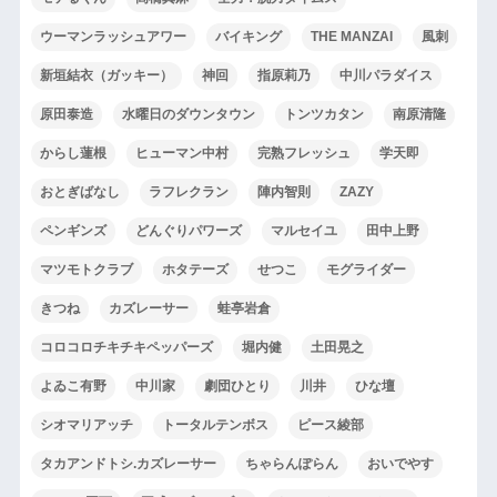
ウーマンラッシュアワー
バイキング
THE MANZAI
風刺
新垣結衣（ガッキー）
神回
指原莉乃
中川パラダイス
原田泰造
水曜日のダウンタウン
トンツカタン
南原清隆
からし蓮根
ヒューマン中村
完熟フレッシュ
学天即
おとぎばなし
ラフレクラン
陣内智則
ZAZY
ペンギンズ
どんぐりパワーズ
マルセイユ
田中上野
マツモトクラブ
ホタテーズ
せつこ
モグライダー
きつね
カズレーサー
蛙亭岩倉
コロコロチキチキペッパーズ
堀内健
土田晃之
よゐこ有野
中川家
劇団ひとり
川井
ひな壇
シオマリアッチ
トータルテンボス
ピース綾部
タカアンドトシ.カズレーサー
ちゃらんぽらん
おいでやす