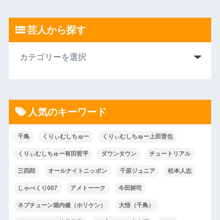
芸人から探す
人気のキーワード
千鳥
くりぃむしちゅー
くりぃむしちゅー上田晋也
くりぃむしちゅー有田哲平
ダウンタウン
チュートリアル
三四郎
オールナイトニッポン
千原ジュニア
松本人志
しゃべくり007
アメトーーク
今田耕司
ネプチューン堀内健（ホリケン）
大悟（千鳥）