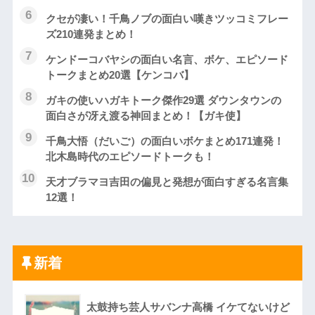
クセが凄い！千鳥ノブの面白い嘆きツッコミフレー
ズ210連発まとめ！
ケンドーコバヤシの面白い名言、ボケ、エピソード
トークまとめ20選【ケンコバ】
ガキの使いハガキトーク傑作29選 ダウンタウンの
面白さが冴え渡る神回まとめ！【ガキ使】
千鳥大悟（だいご）の面白いボケまとめ171連発！
北木島時代のエピソードトークも！
天才ブラマヨ吉田の偏見と発想が面白すぎる名言集
12選！
新着
太鼓持ち芸人サバンナ高橋 イケてないけど