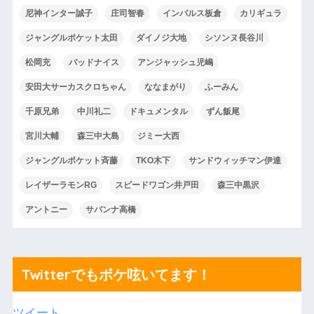
尼神インター誠子
庄司智春
インパルス板倉
カリギュラ
ジャングルポケット太田
ダイノジ大地
シソンヌ長谷川
松岡充
バッドナイス
アンジャッシュ児嶋
安田大サーカスクロちゃん
ななまがり
ふーみん
千原兄弟
中川礼二
ドキュメンタル
ずん飯尾
宮川大輔
森三中大島
ジミー大西
ジャングルポケット斉藤
TKO木下
サンドウィッチマン伊達
レイザーラモンRG
スピードワゴン井戸田
森三中黒沢
アントニー
サバンナ高橋
Twitterでもボケ呟いてます！
ツイート