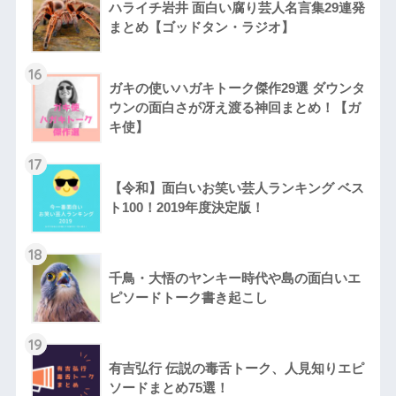
ハライチ岩井 面白い腐り芸人名言集29連発
まとめ【ゴッドタン・ラジオ】
16
ガキの使いハガキトーク傑作29選 ダウンタ
ウンの面白さが冴え渡る神回まとめ！【ガ
キ使】
17
【令和】面白いお笑い芸人ランキング ベス
ト100！2019年度決定版！
18
千鳥・大悟のヤンキー時代や島の面白いエ
ピソードトーク書き起こし
19
有吉弘行 伝説の毒舌トーク、人見知りエピ
ソードまとめ75選！