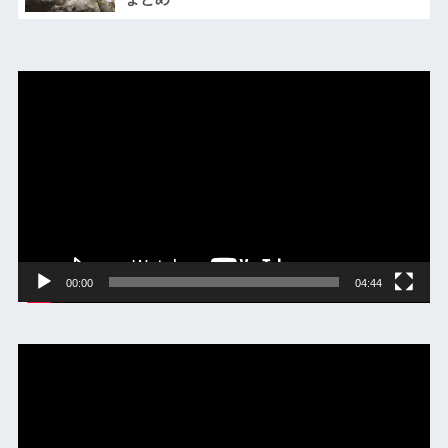
動
画
プ
レ
ー
ヤ
ー
00:00
04:44
動
画
プ
レ