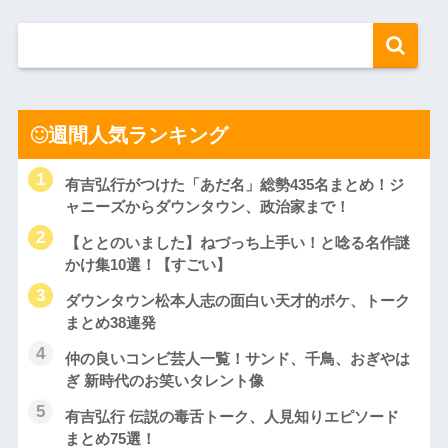
週間人気ランキング
有吉弘行がつけた「あだ名」総勢435名まとめ！ジ
ャニーズからダウンタウン、政治家まで！
【ととのいました】ねづっち上手い！と唸る名作謎
かけ集10選！【すごい】
ダウンタウン松本人志の面白い天才的ボケ、トーク
まとめ38連発
仲の良いコンビ芸人一覧！サンド、千鳥、おぎやは
ぎ 新時代のお笑いタレント像
有吉弘行 伝説の毒舌トーク、人見知りエピソード
まとめ75選！