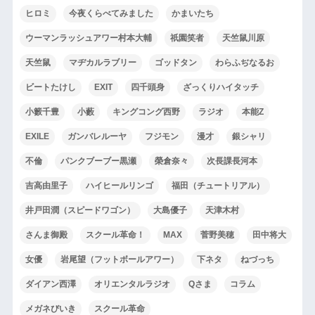
ヒロミ
今夜くらべてみました
かまいたち
ウーマンラッシュアワー村本大輔
祇園笑者
天竺鼠川原
天竺鼠
マヂカルラブリー
ゴッドタン
わらふぢなるお
ビートたけし
EXIT
四千頭身
ざっくりハイタッチ
小籔千豊
小藪
キングコング西野
ラジオ
本能Z
EXILE
ガンバレルーヤ
フジモン
漫才
銀シャリ
不倫
パンクブーブー黒瀬
榮倉奈々
次長課長河本
吉高由里子
ハイヒールリンゴ
福田（チュートリアル）
井戸田潤（スピードワゴン）
大島優子
天津木村
さんま御殿
スクール革命！
MAX
菅野美穂
田中将大
女優
岩尾望（フットボールアワー）
下ネタ
ねづっち
ダイアン西澤
オリエンタルラジオ
Qさま
コラム
メガネびいき
スクール革命