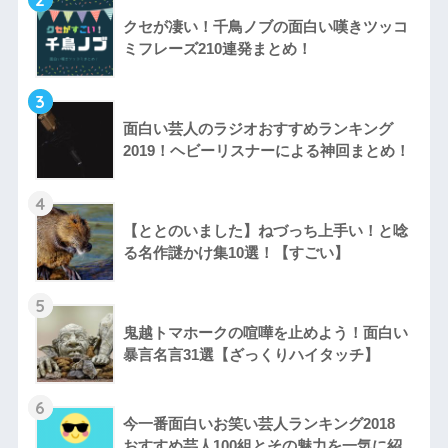
クセが凄い！千鳥ノブの面白い嘆きツッコ
ミフレーズ210連発まとめ！
3
面白い芸人のラジオおすすめランキング
2019！ヘビーリスナーによる神回まとめ！
4
【ととのいました】ねづっち上手い！と唸
る名作謎かけ集10選！【すごい】
5
鬼越トマホークの喧嘩を止めよう！面白い
暴言名言31選【ざっくりハイタッチ】
6
今一番面白いお笑い芸人ランキング2018
おすすめ芸人100組とその魅力を一気に紹