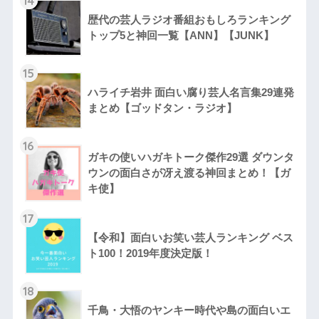
14
歴代の芸人ラジオ番組おもしろランキング
トップ5と神回一覧【ANN】【JUNK】
15
ハライチ岩井 面白い腐り芸人名言集29連発
まとめ【ゴッドタン・ラジオ】
16
ガキの使いハガキトーク傑作29選 ダウンタ
ウンの面白さが冴え渡る神回まとめ！【ガ
キ使】
17
【令和】面白いお笑い芸人ランキング ベス
ト100！2019年度決定版！
18
千鳥・大悟のヤンキー時代や島の面白いエ