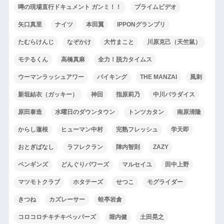
噂の現場直行ドキュメント ガンミ！！
プライムビデオ
矢口真里
ナイツ
本田翼
IPPONグランプリ
たむらけんじ
なぞかけ
大竹まこと
川原克己（天竺鼠）
モテるくん
高橋真麻
全力！脱力タイムス
ウーマンラッシュアワー
バイキング
THE MANZAI
風刺
新垣結衣（ガッキー）
神回
指原莉乃
中川パラダイス
原田泰造
水曜日のダウンタウン
トンツカタン
南原清隆
からし蓮根
ヒューマン中村
完熟フレッシュ
学天即
おとぎばなし
ラフレクラン
陣内智則
ZAZY
ペンギンズ
どんぐりパワーズ
マルセイユ
田中上野
マツモトクラブ
ホタテーズ
せつこ
モグライダー
きつね
カズレーサー
蛙亭岩倉
コロコロチキチキペッパーズ
堀内健
土田晃之