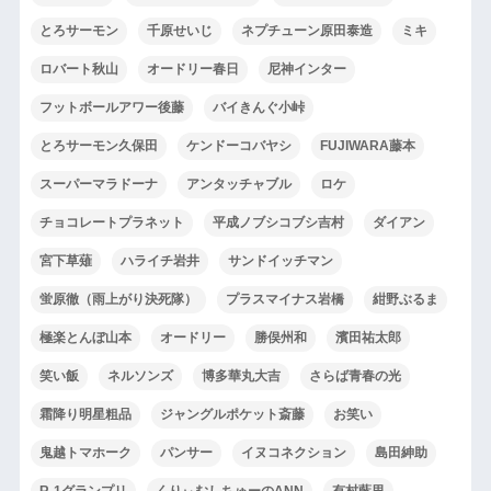
とろサーモン
千原せいじ
ネプチューン原田泰造
ミキ
ロバート秋山
オードリー春日
尼神インター
フットボールアワー後藤
バイきんぐ小峠
とろサーモン久保田
ケンドーコバヤシ
FUJIWARA藤本
スーパーマラドーナ
アンタッチャブル
ロケ
チョコレートプラネット
平成ノブシコブシ吉村
ダイアン
宮下草薙
ハライチ岩井
サンドイッチマン
蛍原徹（雨上がり決死隊）
プラスマイナス岩橋
紺野ぶるま
極楽とんぼ山本
オードリー
勝俣州和
濱田祐太郎
笑い飯
ネルソンズ
博多華丸大吉
さらば青春の光
霜降り明星粗品
ジャングルポケット斎藤
お笑い
鬼越トマホーク
パンサー
イヌコネクション
島田紳助
R-1グランプリ
くりぃむしちゅーのANN
有村藍里