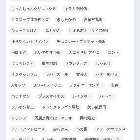
しゅんしゅんクリニックＰ
キラキラ関係
クロコップ世間知らズ
きしたかの
宮藤官九郎
ひょっこりはん
ゆりやん
しずる村上、ライス関町
ゆりやんレトリィバァ
チョコレートプラネット長田
河邑ミク
おいでやす小田
カニササレ アヤコ
コント
うしろシティ
爆笑問題
ラブレターズ
しゃもじ
インポッシブル
ラバーガール
女芸人
バターぬりえ
Aマッソ
Dr.ハインリッヒ
ファイヤーサンダー
吉住
バナナマン
プラスマイナス
レインボー
パーパー
フルポン村上
ドランクドラゴン塚地
笑い飯西田
シソンヌ
馬鹿よ貴方はファラオ
岡村隆史
アルコアンドピース
志村けん
バカ殿
マツコデラックス
イッテンモノ
人力舎
笑撃戦隊
光浦靖子（オアシズ）