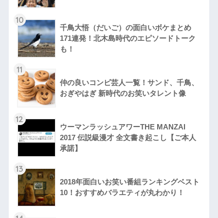
10
千鳥大悟（だいご）の面白いボケまとめ
171連発！北木島時代のエピソードトーク
も！
11
仲の良いコンビ芸人一覧！サンド、千鳥、
おぎやはぎ 新時代のお笑いタレント像
12
ウーマンラッシュアワーTHE MANZAI
2017 伝説級漫才 全文書き起こし【ご本人
承諾】
13
2018年面白いお笑い番組ランキングベスト
10！おすすめバラエティが丸わかり！