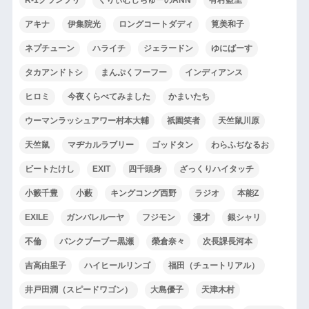
アキナ
伊集院光
ロングコートダディ
筧美和子
ネプチューン
ハライチ
ジェラードン
ゆにばーす
タカアンドトシ
まんぷくフーフー
インディアンス
ヒロミ
今夜くらべてみました
かまいたち
ウーマンラッシュアワー村本大輔
祇園笑者
天竺鼠川原
天竺鼠
マヂカルラブリー
ゴッドタン
わらふぢなるお
ビートたけし
EXIT
四千頭身
ざっくりハイタッチ
小籔千豊
小藪
キングコング西野
ラジオ
本能Z
EXILE
ガンバレルーヤ
フジモン
漫才
銀シャリ
不倫
パンクブーブー黒瀬
榮倉奈々
次長課長河本
吉高由里子
ハイヒールリンゴ
福田（チュートリアル）
井戸田潤（スピードワゴン）
大島優子
天津木村