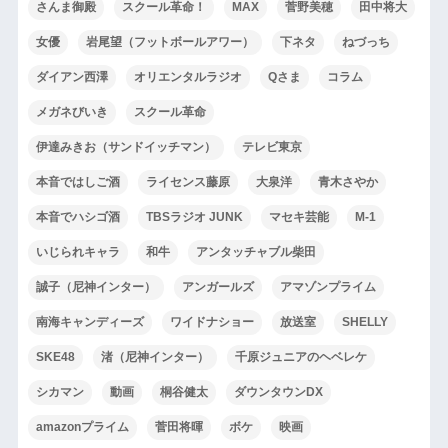
さんま御殿
スクール革命！
MAX
菅野美穂
田中将大
女優
岩尾望（フットボールアワー）
下ネタ
ねづっち
ダイアン西澤
オリエンタルラジオ
Qさま
コラム
メガネびいき
スクール革命
伊達みきお（サンドイッチマン）
テレビ東京
本音ではしご酒
ライセンス藤原
大泉洋
青木さやか
本音でハシゴ酒
TBSラジオ JUNK
マセキ芸能
M-1
いじられキャラ
和牛
アンタッチャブル柴田
誠子（尼神インター）
アンガールズ
アマゾンプライム
南海キャンディーズ
ワイドナショー
放送室
SHELLY
SKE48
渚（尼神インター）
千原ジュニアのヘベレケ
シカマン
動画
桐谷健太
ダウンタウンDX
amazonプライム
菅田将暉
ボケ
映画