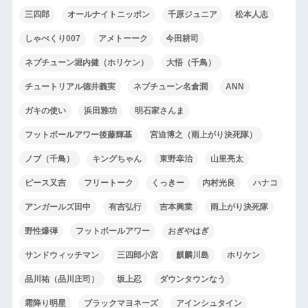
三四郎
オールナイトニッポン
千原ジュニア
松本人志
しゃべくり007
アメトーーク
今田耕司
ネプチューン堀内健（ホリケン）
大悟（千鳥）
チュートリアル徳井義実
ネプチューン名倉潤
ANN
ガキの使い
浜田雅功
明石家さんま
フットボールアワー後藤輝基
宮迫博之（雨上がり決死隊）
ノブ（千鳥）
キングちゃん
東野幸治
山里亮太
ピース又吉
フリートーク
くっきー
内村光良
ハナコ
アンガールズ田中
有吉弘行
吉本興業
雨上がり決死隊
野性爆弾
フットボールアワー
おぎやはぎ
サンドウィッチマン
三四郎小宮
麒麟川島
ホリケン
品川祐（品川庄司）
坂上忍
ダウンタウンなう
霜降り明星
ブラックマヨネーズ
アインシュタイン