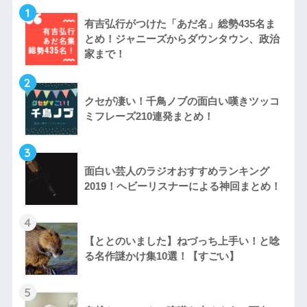
1
有吉弘行がつけた「あだ名」総勢435名ま
とめ！ジャニーズからダウンタウン、政治
家まで！
2
クセが凄い！千鳥ノブの面白い嘆きツッコ
ミフレーズ210連発まとめ！
3
面白い芸人のラジオおすすめランキング
2019！ヘビーリスナーによる神回まとめ！
4
【ととのいました】ねづっち上手い！と唸
る名作謎かけ集10選！【すごい】
5