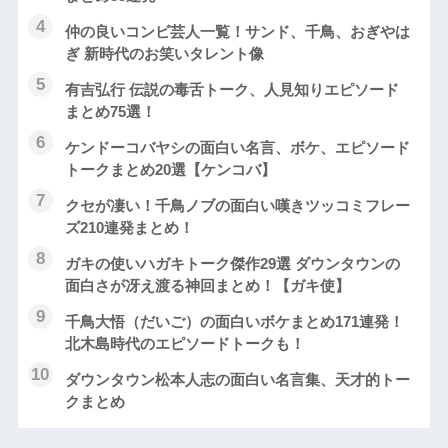
仲の良いコンビ芸人一覧！サンド、千鳥、おぎやは
ぎ 新時代のお笑いタレント像
有吉弘行 伝説の毒舌トーク、人見知りエピソード
まとめ75選！
ケンドーコバヤシの面白い名言、ボケ、エピソード
トークまとめ20選【ケンコバ】
クセが凄い！千鳥ノブの面白い嘆きツッコミフレー
ズ210連発まとめ！
ガキの使いハガキトーク傑作29選 ダウンタウンの
面白さが冴え渡る神回まとめ！【ガキ使】
千鳥大悟（だいご）の面白いボケまとめ171連発！
北木島時代のエピソードトークも！
ダウンタウン松本人志の面白い名言集、天才的トー
クまとめ