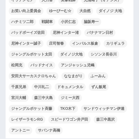
お笑い向上委員会
ゆーびーむ☆
大自然
ダイノジ 大地
ハチミツ二郎
戦闘車
小沢仁志
脇阪寿一
バッドボーイズ佐田
尼神インター渚
バナナマン日村
尼神インター誠子
庄司智春
インパルス板倉
カリギュラ
ジャングルポケット太田
ダイノジ大地
シソンヌ長谷川
松岡充
バッドナイス
アンジャッシュ児嶋
安田大サーカスクロちゃん
ななまがり
ふーみん
千原兄弟
中川礼二
ドキュメンタル
ずん飯尾
宮川大輔
森三中大島
ジミー大西
ジャングルポケット斉藤
TKO木下
サンドウィッチマン伊達
レイザーラモンRG
スピードワゴン井戸田
森三中黒沢
アントニー
サバンナ高橋