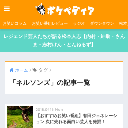
お笑いコラム
お笑い番組レビュー
ラジオ
ダウンタウン
松本
レジェンド芸人たちが語る松本人志【内村・紳助・さん
ま・志村けん・とんねるず】
タグ
ホーム
「ネルソンズ」の記事一覧
2018.04.16 Mon
【おすすめお笑い番組】有田ジェネレーシ
ョン 次に売れる面白い芸人を発掘！