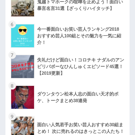
鬼越トマホークの喧嘩を止めよう！面白い
暴言名言31選【ざっくりハイタッチ】
6
今一番面白いお笑い芸人ランキング2018
おすすめ芸人100組とその魅力を一気に紹
介！
7
失礼だけど面白い！コロチキ ナダルのアン
ビリバボーなひんしゅくエピソード45選！
【2019更新】
8
ダウンタウン松本人志の面白い天才的ボ
ケ、トークまとめ38連発
9
面白い人気若手お笑い芸人おすすめ30組ま
とめ！ 次に売れるのはきっとこの人たち！