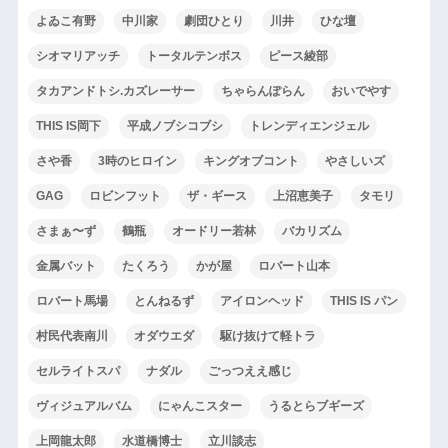
よゐこ有野
中川家
劇団ひとり
川井
ひな壇
シオマリアッチ
トータルテンボス
ピース綾部
タカアンドトシ.カズレーサー
ちゃらんぽらん
おいでやす
THIS IS岡下
平成ノブシコブシ
トレンディエンジェル
さや香
3時のヒロイン
キングオブコント
やさしいズ
GAG
ロビンフット
ザ・ギース
上沼恵美子
タモリ
さまぁ〜ず
鶴瓶
オードリー若林
バカリズム
金属バット
たくろう
かが屋
ロバート山本
ロバート馬場
とんねるず
アイロンヘッド
THIS IS パン
村民代表南川
オダウエダ
駆け抜けて軽トラ
セルライトスパ
ナダル
ごっつええ感じ
ヴィジュアルバム
にゃんこスター
うるとらブギーズ
上岡龍太郎
水道橋博士
立川談志