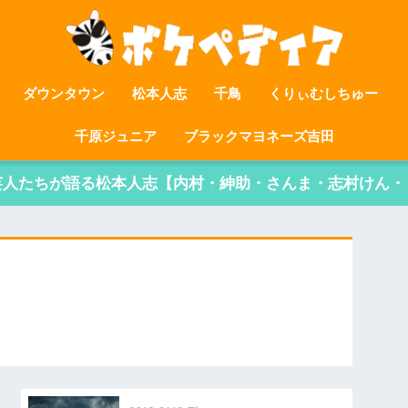
ダウンタウン
松本人志
千鳥
くりぃむしちゅー
千原ジュニア
ブラックマヨネーズ吉田
芸人たちが語る松本人志【内村・紳助・さんま・志村けん・