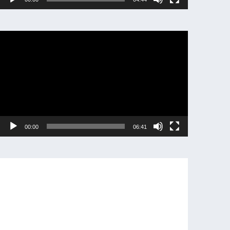
動
画
プ
レ
ー
ヤ
ー
00:00
06:41