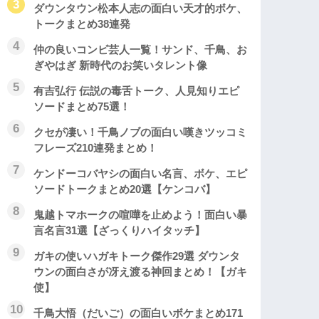
ダウンタウン松本人志の面白い天才的ボケ、
トークまとめ38連発
仲の良いコンビ芸人一覧！サンド、千鳥、お
ぎやはぎ 新時代のお笑いタレント像
有吉弘行 伝説の毒舌トーク、人見知りエピ
ソードまとめ75選！
クセが凄い！千鳥ノブの面白い嘆きツッコミ
フレーズ210連発まとめ！
ケンドーコバヤシの面白い名言、ボケ、エピ
ソードトークまとめ20選【ケンコバ】
鬼越トマホークの喧嘩を止めよう！面白い暴
言名言31選【ざっくりハイタッチ】
ガキの使いハガキトーク傑作29選 ダウンタ
ウンの面白さが冴え渡る神回まとめ！【ガキ
使】
千鳥大悟（だいご）の面白いボケまとめ171