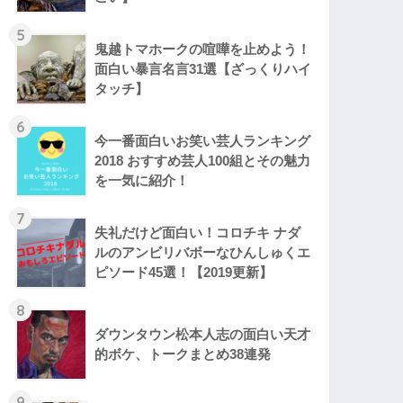
5
鬼越トマホークの喧嘩を止めよう！
面白い暴言名言31選【ざっくりハイ
タッチ】
6
今一番面白いお笑い芸人ランキング
2018 おすすめ芸人100組とその魅力
を一気に紹介！
7
失礼だけど面白い！コロチキ ナダ
ルのアンビリバボーなひんしゅくエ
ピソード45選！【2019更新】
8
ダウンタウン松本人志の面白い天才
的ボケ、トークまとめ38連発
9