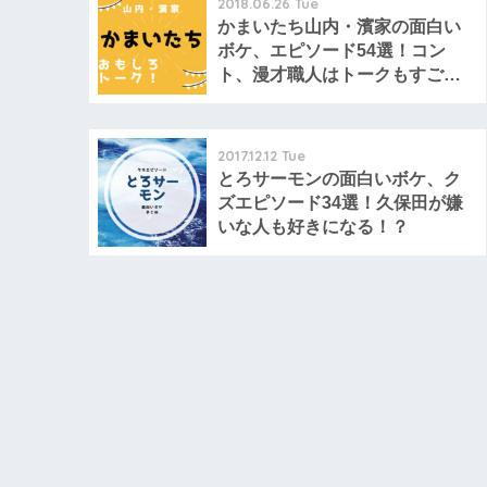
2018.06.26 Tue
かまいたち山内・濱家の面白い
ボケ、エピソード54選！コン
ト、漫才職人はトークもすご
い！
2017.12.12 Tue
とろサーモンの面白いボケ、ク
ズエピソード34選！久保田が嫌
いな人も好きになる！？