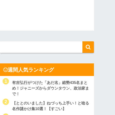
週間人気ランキング
有吉弘行がつけた「あだ名」総勢435名まと
め！ジャニーズからダウンタウン、政治家ま
で！
【ととのいました】ねづっち上手い！と唸る
名作謎かけ集10選！【すごい】