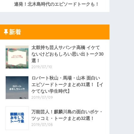
連発！北木島時代のエピソードトークも！
新着
太鼓持ち芸人サバンナ高橋 イケて
ないけどおもしろい思い出トーク30
選！
2019/07/10
ロバート秋山・馬場・山本 面白い
エピソードトークまとめ31選！【イ
ケてない学生時代】
2019/07/09
万能芸人！麒麟川島の面白いボケ・
ツッコミ・トークまとめ32選！
2019/07/08