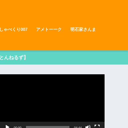
しゃべくり007
アメトーーク
明石家さんま
とんねるず】
動
画
プ
レ
ー
ヤ
ー
00:00
04:44