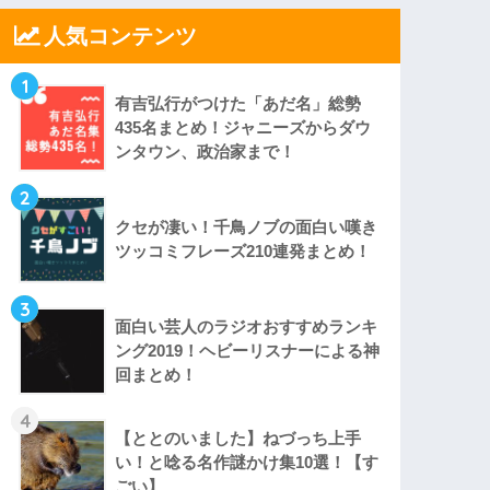
人気コンテンツ
1
有吉弘行がつけた「あだ名」総勢
435名まとめ！ジャニーズからダウ
ンタウン、政治家まで！
2
クセが凄い！千鳥ノブの面白い嘆き
ツッコミフレーズ210連発まとめ！
3
面白い芸人のラジオおすすめランキ
ング2019！ヘビーリスナーによる神
回まとめ！
4
【ととのいました】ねづっち上手
い！と唸る名作謎かけ集10選！【す
ごい】