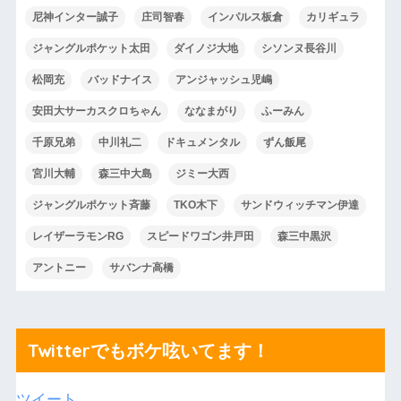
尼神インター誠子
庄司智春
インパルス板倉
カリギュラ
ジャングルポケット太田
ダイノジ大地
シソンヌ長谷川
松岡充
バッドナイス
アンジャッシュ児嶋
安田大サーカスクロちゃん
ななまがり
ふーみん
千原兄弟
中川礼二
ドキュメンタル
ずん飯尾
宮川大輔
森三中大島
ジミー大西
ジャングルポケット斉藤
TKO木下
サンドウィッチマン伊達
レイザーラモンRG
スピードワゴン井戸田
森三中黒沢
アントニー
サバンナ高橋
Twitterでもボケ呟いてます！
ツイート