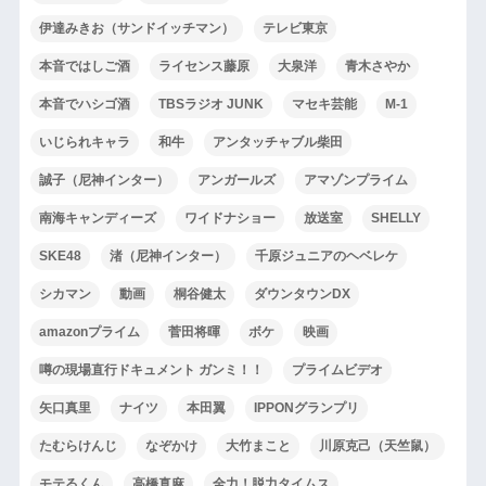
伊達みきお（サンドイッチマン）
テレビ東京
本音ではしご酒
ライセンス藤原
大泉洋
青木さやか
本音でハシゴ酒
TBSラジオ JUNK
マセキ芸能
M-1
いじられキャラ
和牛
アンタッチャブル柴田
誠子（尼神インター）
アンガールズ
アマゾンプライム
南海キャンディーズ
ワイドナショー
放送室
SHELLY
SKE48
渚（尼神インター）
千原ジュニアのヘベレケ
シカマン
動画
桐谷健太
ダウンタウンDX
amazonプライム
菅田将暉
ボケ
映画
噂の現場直行ドキュメント ガンミ！！
プライムビデオ
矢口真里
ナイツ
本田翼
IPPONグランプリ
たむらけんじ
なぞかけ
大竹まこと
川原克己（天竺鼠）
モテるくん
高橋真麻
全力！脱力タイムス