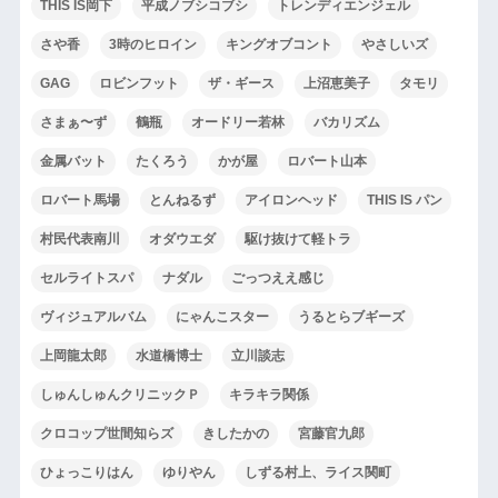
THIS IS岡下
平成ノブシコブシ
トレンディエンジェル
さや香
3時のヒロイン
キングオブコント
やさしいズ
GAG
ロビンフット
ザ・ギース
上沼恵美子
タモリ
さまぁ〜ず
鶴瓶
オードリー若林
バカリズム
金属バット
たくろう
かが屋
ロバート山本
ロバート馬場
とんねるず
アイロンヘッド
THIS IS パン
村民代表南川
オダウエダ
駆け抜けて軽トラ
セルライトスパ
ナダル
ごっつええ感じ
ヴィジュアルバム
にゃんこスター
うるとらブギーズ
上岡龍太郎
水道橋博士
立川談志
しゅんしゅんクリニックＰ
キラキラ関係
クロコップ世間知らズ
きしたかの
宮藤官九郎
ひょっこりはん
ゆりやん
しずる村上、ライス関町