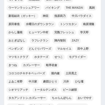
ウーマンラッシュアワー
バイキング
THE MANZAI
風刺
新垣結衣（ガッキー）
神回
指原莉乃
中川パラダイス
原田泰造
水曜日のダウンタウン
トンツカタン
南原清隆
からし蓮根
ヒューマン中村
完熟フレッシュ
学天即
おとぎばなし
ラフレクラン
陣内智則
ZAZY
ペンギンズ
どんぐりパワーズ
マルセイユ
田中上野
マツモトクラブ
ホタテーズ
せつこ
モグライダー
きつね
カズレーサー
蛙亭岩倉
コロコロチキチキペッパーズ
堀内健
土田晃之
よゐこ有野
中川家
劇団ひとり
川井
ひな壇
シオマリアッチ
トータルテンボス
ピース綾部
タカアンドトシ.カズレーサー
ちゃらんぽらん
おいでやす