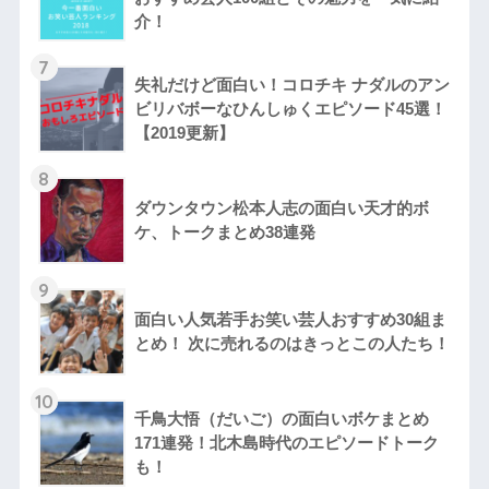
介！
7
失礼だけど面白い！コロチキ ナダルのアン
ビリバボーなひんしゅくエピソード45選！
【2019更新】
8
ダウンタウン松本人志の面白い天才的ボ
ケ、トークまとめ38連発
9
面白い人気若手お笑い芸人おすすめ30組ま
とめ！ 次に売れるのはきっとこの人たち！
10
千鳥大悟（だいご）の面白いボケまとめ
171連発！北木島時代のエピソードトーク
も！