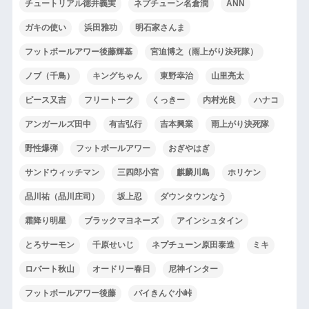
チュートリアル徳井義実
ネプチューン名倉潤
ANN
ガキの使い
浜田雅功
明石家さんま
フットボールアワー後藤輝基
宮迫博之（雨上がり決死隊）
ノブ（千鳥）
キングちゃん
東野幸治
山里亮太
ピース又吉
フリートーク
くっきー
内村光良
ハナコ
アンガールズ田中
有吉弘行
吉本興業
雨上がり決死隊
野性爆弾
フットボールアワー
おぎやはぎ
サンドウィッチマン
三四郎小宮
麒麟川島
ホリケン
品川祐（品川庄司）
坂上忍
ダウンタウンなう
霜降り明星
ブラックマヨネーズ
アインシュタイン
とろサーモン
千原せいじ
ネプチューン原田泰造
ミキ
ロバート秋山
オードリー春日
尼神インター
フットボールアワー後藤
バイきんぐ小峠