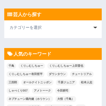
芸人から探す
人気のキーワード
千鳥
くりぃむしちゅー
くりぃむしちゅー上田晋也
くりぃむしちゅー有田哲平
ダウンタウン
チュートリアル
三四郎
オールナイトニッポン
千原ジュニア
松本人志
しゃべくり007
アメトーーク
今田耕司
ネプチューン堀内健（ホリケン）
大悟（千鳥）