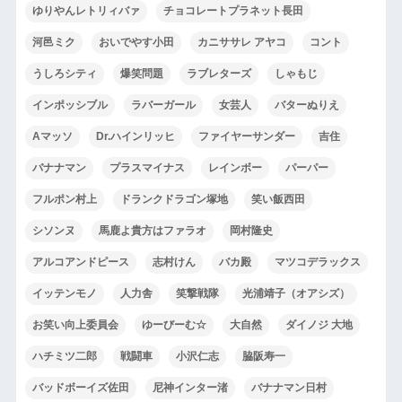
ゆりやんレトリィバァ
チョコレートプラネット長田
河邑ミク
おいでやす小田
カニササレ アヤコ
コント
うしろシティ
爆笑問題
ラブレターズ
しゃもじ
インポッシブル
ラバーガール
女芸人
バターぬりえ
Aマッソ
Dr.ハインリッヒ
ファイヤーサンダー
吉住
バナナマン
プラスマイナス
レインボー
パーパー
フルポン村上
ドランクドラゴン塚地
笑い飯西田
シソンヌ
馬鹿よ貴方はファラオ
岡村隆史
アルコアンドピース
志村けん
バカ殿
マツコデラックス
イッテンモノ
人力舎
笑撃戦隊
光浦靖子（オアシズ）
お笑い向上委員会
ゆーびーむ☆
大自然
ダイノジ 大地
ハチミツ二郎
戦闘車
小沢仁志
脇阪寿一
バッドボーイズ佐田
尼神インター渚
バナナマン日村