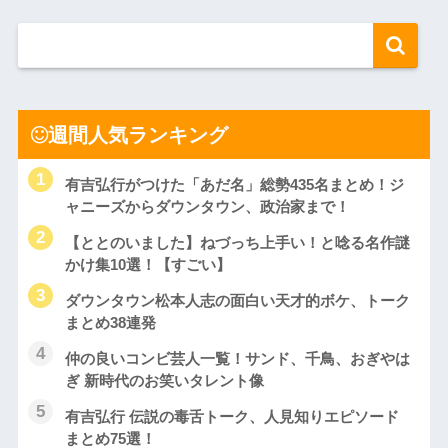
週間人気ランキング
有吉弘行がつけた「あだ名」総勢435名まとめ！ジ
ャニーズからダウンタウン、政治家まで！
【ととのいました】ねづっち上手い！と唸る名作謎
かけ集10選！【すごい】
ダウンタウン松本人志の面白い天才的ボケ、トーク
まとめ38連発
仲の良いコンビ芸人一覧！サンド、千鳥、おぎやは
ぎ 新時代のお笑いタレント像
有吉弘行 伝説の毒舌トーク、人見知りエピソード
まとめ75選！