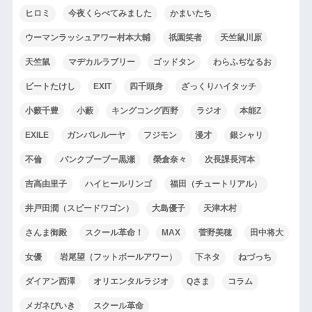
ヒロミ
今夜くらべてみました
かまいたち
ウーマンラッシュアワー村本大輔
祇園笑者
天竺鼠川原
天竺鼠
マヂカルラブリー
ゴッドタン
わらふぢなるお
ビートたけし
EXIT
四千頭身
ざっくりハイタッチ
小籔千豊
小藪
キングコング西野
ラジオ
本能Z
EXILE
ガンバレルーヤ
フジモン
漫才
銀シャリ
不倫
パンクブーブー黒瀬
榮倉奈々
次長課長河本
吉高由里子
ハイヒールリンゴ
福田（チュートリアル）
井戸田潤（スピードワゴン）
大島優子
天津木村
さんま御殿
スクール革命！
MAX
菅野美穂
田中将大
女優
岩尾望（フットボールアワー）
下ネタ
ねづっち
ダイアン西澤
オリエンタルラジオ
Qさま
コラム
メガネびいき
スクール革命