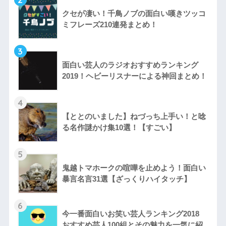
クセが凄い！千鳥ノブの面白い嘆きツッコ
ミフレーズ210連発まとめ！
3
面白い芸人のラジオおすすめランキング
2019！ヘビーリスナーによる神回まとめ！
4
【ととのいました】ねづっち上手い！と唸
る名作謎かけ集10選！【すごい】
5
鬼越トマホークの喧嘩を止めよう！面白い
暴言名言31選【ざっくりハイタッチ】
6
今一番面白いお笑い芸人ランキング2018
おすすめ芸人100組とその魅力を一気に紹