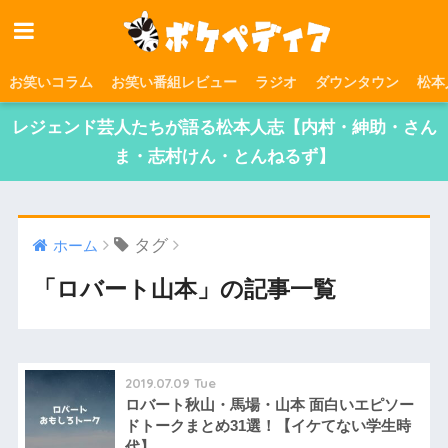
お笑いコラム
お笑い番組レビュー
ラジオ
ダウンタウン
松本
レジェンド芸人たちが語る松本人志【内村・紳助・さん
ま・志村けん・とんねるず】
タグ
ホーム
「ロバート山本」の記事一覧
2019.07.09 Tue
ロバート秋山・馬場・山本 面白いエピソー
ドトークまとめ31選！【イケてない学生時
代】