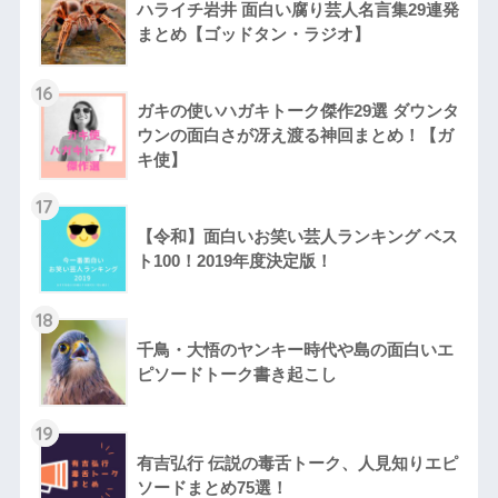
ハライチ岩井 面白い腐り芸人名言集29連発
まとめ【ゴッドタン・ラジオ】
16
ガキの使いハガキトーク傑作29選 ダウンタ
ウンの面白さが冴え渡る神回まとめ！【ガ
キ使】
17
【令和】面白いお笑い芸人ランキング ベス
ト100！2019年度決定版！
18
千鳥・大悟のヤンキー時代や島の面白いエ
ピソードトーク書き起こし
19
有吉弘行 伝説の毒舌トーク、人見知りエピ
ソードまとめ75選！