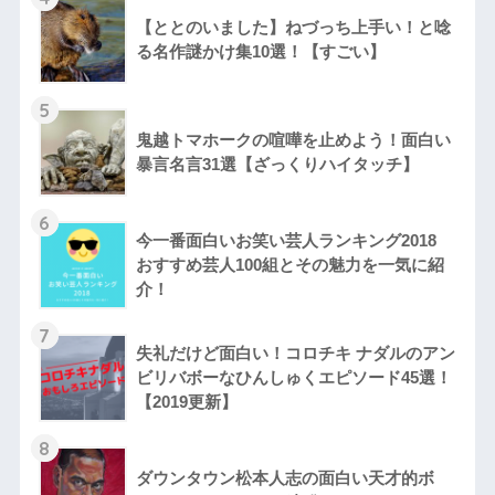
【ととのいました】ねづっち上手い！と唸
る名作謎かけ集10選！【すごい】
5
鬼越トマホークの喧嘩を止めよう！面白い
暴言名言31選【ざっくりハイタッチ】
6
今一番面白いお笑い芸人ランキング2018
おすすめ芸人100組とその魅力を一気に紹
介！
7
失礼だけど面白い！コロチキ ナダルのアン
ビリバボーなひんしゅくエピソード45選！
【2019更新】
8
ダウンタウン松本人志の面白い天才的ボ