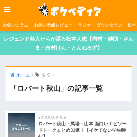
お笑いコラム
お笑い番組レビュー
ラジオ
ダウンタウン
松本
レジェンド芸人たちが語る松本人志【内村・紳助・さん
ま・志村けん・とんねるず】
タグ
ホーム
「ロバート秋山」の記事一覧
2019.07.09 Tue
ロバート秋山・馬場・山本 面白いエピソー
ドトークまとめ31選！【イケてない学生時
代】