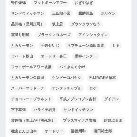
野性爆弾
フットボールアワー
おぎやはぎ
サンドウィッチマン
三四郎小宮
麒麟川島
ホリケン
品川祐（品川庄司）
坂上忍
ダウンタウンなう
霜降り明星
ブラックマヨネーズ
アインシュタイン
とろサーモン
千原せいじ
ネプチューン原田泰造
ミキ
ロバート秋山
オードリー春日
尼神インター
フットボールアワー後藤
バイきんぐ小峠
とろサーモン久保田
ケンドーコバヤシ
FUJIWARA藤本
スーパーマラドーナ
アンタッチャブル
ロケ
チョコレートプラネット
平成ノブシコブシ吉村
ダイアン
宮下草薙
ハライチ岩井
サンドイッチマン
蛍原徹（雨上がり決死隊）
プラスマイナス岩橋
紺野ぶるま
極楽とんぼ山本
オードリー
勝俣州和
濱田祐太郎