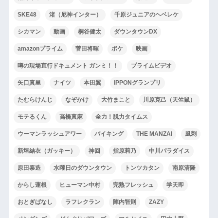
SKE48
渚（尼神インター）
千原ジュニアのヘベレケ
シカマン
動画
桐谷健太
ダウンタウンDX
amazonプライム
菅田将暉
ボケ
映画
噂の現場直行ドキュメント ガンミ！！
プライムビデオ
矢口真里
ナイツ
本田翼
IPPONグランプリ
たむらけんじ
なぞかけ
大竹まこと
川原克己（天竺鼠）
モテるくん
高橋真麻
全力！脱力タイムス
ウーマンラッシュアワー
バイキング
THE MANZAI
風刺
新垣結衣（ガッキー）
神回
指原莉乃
中川パラダイス
原田泰造
水曜日のダウンタウン
トンツカタン
南原清隆
からし蓮根
ヒューマン中村
完熟フレッシュ
学天即
おとぎばなし
ラフレクラン
陣内智則
ZAZY