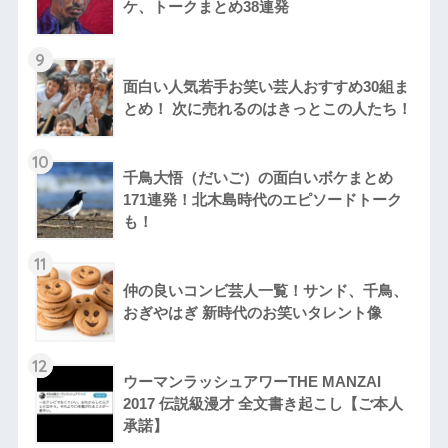
ケ、トークまとめ38連発
9
面白い人気若手お笑い芸人おすすめ30組ま
とめ！ 次に売れるのはきっとこの人たち！
10
千鳥大悟（だいご）の面白いボケまとめ
171連発！北木島時代のエピソードトーク
も！
11
仲の良いコンビ芸人一覧！サンド、千鳥、
おぎやはぎ 新時代のお笑いタレント像
12
ウーマンラッシュアワーTHE MANZAI
2017 伝説級漫才 全文書き起こし【ご本人
承諾】