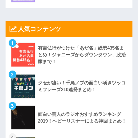
人気コンテンツ
1
有吉弘行がつけた「あだ名」総勢435名ま
とめ！ジャニーズからダウンタウン、政治
家まで！
2
クセが凄い！千鳥ノブの面白い嘆きツッコ
ミフレーズ210連発まとめ！
3
面白い芸人のラジオおすすめランキング
2019！ヘビーリスナーによる神回まとめ！
4