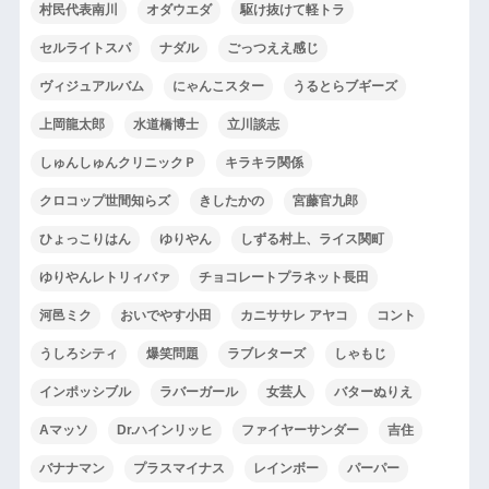
村民代表南川
オダウエダ
駆け抜けて軽トラ
セルライトスパ
ナダル
ごっつええ感じ
ヴィジュアルバム
にゃんこスター
うるとらブギーズ
上岡龍太郎
水道橋博士
立川談志
しゅんしゅんクリニックＰ
キラキラ関係
クロコップ世間知らズ
きしたかの
宮藤官九郎
ひょっこりはん
ゆりやん
しずる村上、ライス関町
ゆりやんレトリィバァ
チョコレートプラネット長田
河邑ミク
おいでやす小田
カニササレ アヤコ
コント
うしろシティ
爆笑問題
ラブレターズ
しゃもじ
インポッシブル
ラバーガール
女芸人
バターぬりえ
Aマッソ
Dr.ハインリッヒ
ファイヤーサンダー
吉住
バナナマン
プラスマイナス
レインボー
パーパー