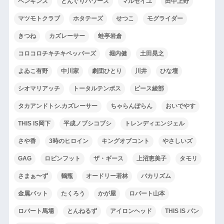
ペンギンズ
どんぐりパワーズ
マルセイユ
田中上野
マツモトクラブ
ホタテーズ
せつこ
モグライダー
きつね
カズレーサー
蛙亭岩倉
コロコロチキチキペッパーズ
堀内健
土田晃之
よゐこ有野
中川家
劇団ひとり
川井
ひな壇
シオマリアッチ
トータルテンボス
ピース綾部
タカアンドトシ.カズレーサー
ちゃらんぽらん
おいでやす
THIS IS岡下
平成ノブシコブシ
トレンディエンジェル
さや香
3時のヒロイン
キングオブコント
やさしいズ
GAG
ロビンフット
ザ・ギース
上沼恵美子
タモリ
さまぁ〜ず
鶴瓶
オードリー若林
バカリズム
金属バット
たくろう
かが屋
ロバート山本
ロバート馬場
とんねるず
アイロンヘッド
THIS IS パン