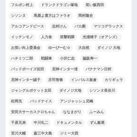
フルポン村上
ドランクドラゴン塚地
笑い飯西田
シソンヌ
馬鹿よ貴方はファラオ
岡村隆史
アルコアンドピース
志村けん
バカ殿
マツコデラックス
イッテンモノ
人力舎
笑撃戦隊
光浦靖子（オアシズ）
お笑い向上委員会
ゆーびーむ☆
大自然
ダイノジ 大地
ハチミツ二郎
戦闘車
小沢仁志
脇阪寿一
バッドボーイズ佐田
尼神インター渚
バナナマン日村
尼神インター誠子
庄司智春
インパルス板倉
カリギュラ
ジャングルポケット太田
ダイノジ大地
シソンヌ長谷川
松岡充
バッドナイス
アンジャッシュ児嶋
安田大サーカスクロちゃん
ななまがり
ふーみん
千原兄弟
中川礼二
ドキュメンタル
ずん飯尾
宮川大輔
森三中大島
ジミー大西