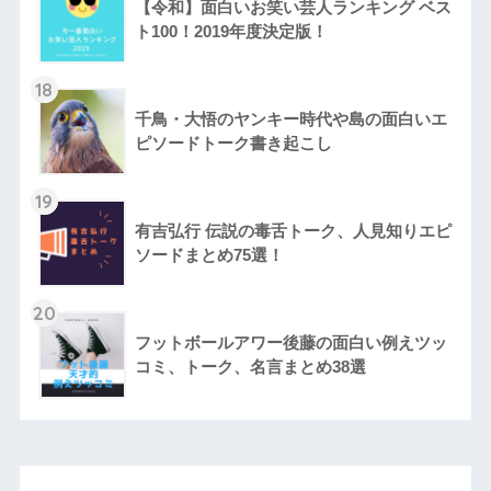
【令和】面白いお笑い芸人ランキング ベス
ト100！2019年度決定版！
18
千鳥・大悟のヤンキー時代や島の面白いエ
ピソードトーク書き起こし
19
有吉弘行 伝説の毒舌トーク、人見知りエピ
ソードまとめ75選！
20
フットボールアワー後藤の面白い例えツッ
コミ、トーク、名言まとめ38選