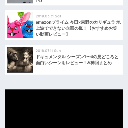
2018.03.31 Sat
amazonプライム 今田×東野のカリギュラ 地
上波でできない企画の嵐！【おすすめお笑
い動画レビュー】
2018.03.11 Sun
ドキュメンタル シーズン1〜4の見どころと
面白いシーンをレビュー！&神回まとめ
動
画
プ
レ
ー