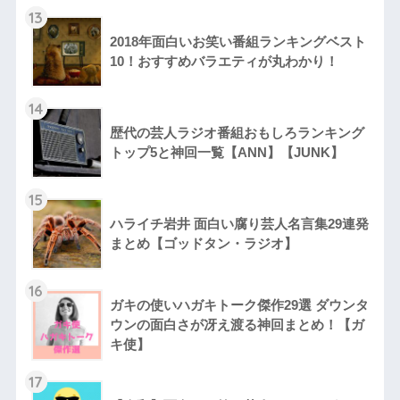
13
2018年面白いお笑い番組ランキングベスト
10！おすすめバラエティが丸わかり！
14
歴代の芸人ラジオ番組おもしろランキング
トップ5と神回一覧【ANN】【JUNK】
15
ハライチ岩井 面白い腐り芸人名言集29連発
まとめ【ゴッドタン・ラジオ】
16
ガキの使いハガキトーク傑作29選 ダウンタ
ウンの面白さが冴え渡る神回まとめ！【ガ
キ使】
17