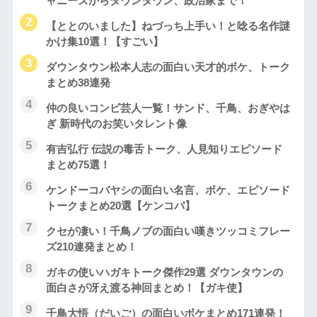
ャニーズからダウンタウン、政治家まで！
【ととのいました】ねづっち上手い！と唸る名作謎
かけ集10選！【すごい】
ダウンタウン松本人志の面白い天才的ボケ、トーク
まとめ38連発
仲の良いコンビ芸人一覧！サンド、千鳥、おぎやは
ぎ 新時代のお笑いタレント像
有吉弘行 伝説の毒舌トーク、人見知りエピソード
まとめ75選！
ケンドーコバヤシの面白い名言、ボケ、エピソード
トークまとめ20選【ケンコバ】
クセが凄い！千鳥ノブの面白い嘆きツッコミフレー
ズ210連発まとめ！
ガキの使いハガキトーク傑作29選 ダウンタウンの
面白さが冴え渡る神回まとめ！【ガキ使】
千鳥大悟（だいご）の面白いボケまとめ171連発！