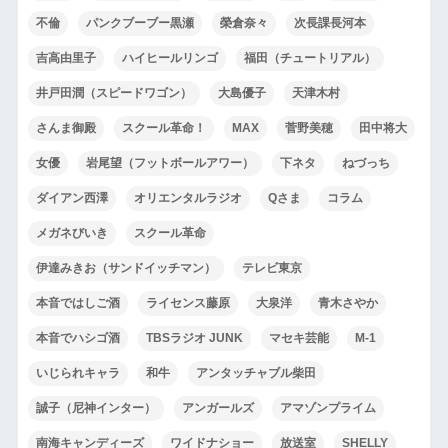
不倫
パンクブーブー黒瀬
榮倉奈々
次長課長河本
吉高由里子
ハイヒールリンゴ
福田（チュートリアル）
井戸田潤（スピードワゴン）
大島優子
天津木村
さんま御殿
スクール革命！
MAX
菅野美穂
田中将大
女優
岩尾望（フットボールアワー）
下ネタ
ねづっち
ダイアン西澤
オリエンタルラジオ
Qさま
コラム
メガネびいき
スクール革命
伊達みきお（サンドイッチマン）
テレビ東京
本音ではしご酒
ライセンス藤原
大泉洋
青木さやか
本音でハシゴ酒
TBSラジオ JUNK
マセキ芸能
M-1
いじられキャラ
和牛
アンタッチャブル柴田
誠子（尼神インター）
アンガールズ
アマゾンプライム
南海キャンディーズ
ワイドナショー
放送室
SHELLY