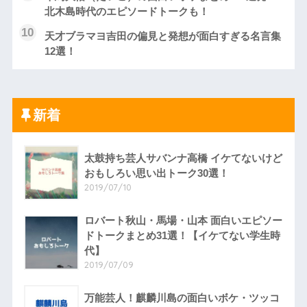
北木島時代のエピソードトークも！
天才ブラマヨ吉田の偏見と発想が面白すぎる名言集
12選！
新着
太鼓持ち芸人サバンナ高橋 イケてないけど
おもしろい思い出トーク30選！
2019/07/10
ロバート秋山・馬場・山本 面白いエピソー
ドトークまとめ31選！【イケてない学生時
代】
2019/07/09
万能芸人！麒麟川島の面白いボケ・ツッコ