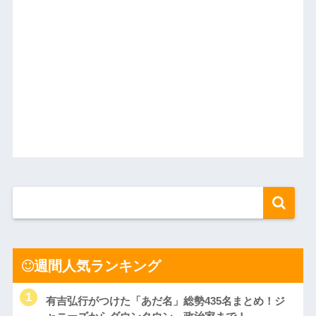
週間人気ランキング
有吉弘行がつけた「あだ名」総勢435名まとめ！ジ