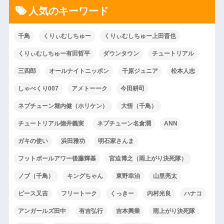
人気のキーワード
千鳥
くりぃむしちゅー
くりぃむしちゅー上田晋也
くりぃむしちゅー有田哲平
ダウンタウン
チュートリアル
三四郎
オールナイトニッポン
千原ジュニア
松本人志
しゃべくり007
アメトーーク
今田耕司
ネプチューン堀内健（ホリケン）
大悟（千鳥）
チュートリアル徳井義実
ネプチューン名倉潤
ANN
ガキの使い
浜田雅功
明石家さんま
フットボールアワー後藤輝基
宮迫博之（雨上がり決死隊）
ノブ（千鳥）
キングちゃん
東野幸治
山里亮太
ピース又吉
フリートーク
くっきー
内村光良
ハナコ
アンガールズ田中
有吉弘行
吉本興業
雨上がり決死隊