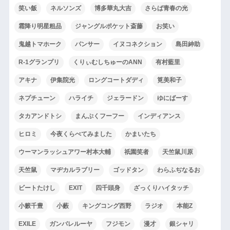
笑い飯
ネルソンズ
博多華丸大吉
さらば青春の光
霜降り明星粗品
ジャングルポケット斎藤
お笑い
鬼越トマホーク
パンサー
イヌコネクション
島田紳助
R-1グランプリ
くりぃむしちゅーのANN
有村藍里
アキナ
伊集院光
ロングコートダディ
筧美和子
ネプチューン
ハライチ
ジェラードン
ゆにばーす
タカアンドトシ
まんぷくフーフー
インディアンス
ヒロミ
今夜くらべてみました
かまいたち
ウーマンラッシュアワー村本大輔
祇園笑者
天竺鼠川原
天竺鼠
マヂカルラブリー
ゴッドタン
わらふぢなるお
ビートたけし
EXIT
四千頭身
ざっくりハイタッチ
小籔千豊
小藪
キングコング西野
ラジオ
本能Z
EXILE
ガンバレルーヤ
フジモン
漫才
銀シャリ