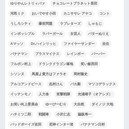
ゆりやんレトリィバァ
チョコレートプラネット長田
河邑ミク
おいでやす小田
カニササレ アヤコ
コント
うしろシティ
爆笑問題
ラブレターズ
しゃもじ
インポッシブル
ラバーガール
女芸人
バターぬりえ
Aマッソ
Dr.ハインリッヒ
ファイヤーサンダー
吉住
バナナマン
プラスマイナス
レインボー
パーパー
フルポン村上
ドランクドラゴン塚地
笑い飯西田
シソンヌ
馬鹿よ貴方はファラオ
岡村隆史
アルコアンドピース
志村けん
バカ殿
マツコデラックス
イッテンモノ
人力舎
笑撃戦隊
光浦靖子（オアシズ）
お笑い向上委員会
ゆーびーむ☆
大自然
ダイノジ 大地
ハチミツ二郎
戦闘車
小沢仁志
脇阪寿一
バッドボーイズ佐田
尼神インター渚
バナナマン日村