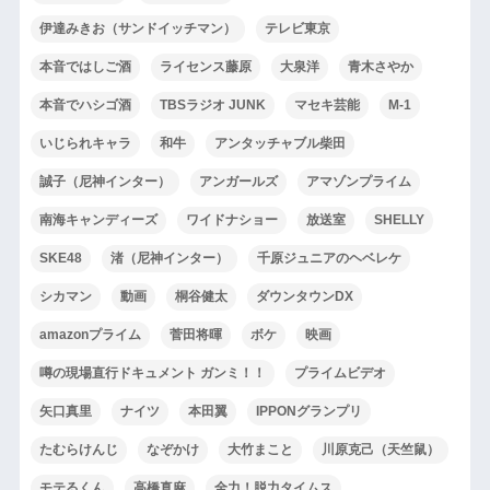
伊達みきお（サンドイッチマン）
テレビ東京
本音ではしご酒
ライセンス藤原
大泉洋
青木さやか
本音でハシゴ酒
TBSラジオ JUNK
マセキ芸能
M-1
いじられキャラ
和牛
アンタッチャブル柴田
誠子（尼神インター）
アンガールズ
アマゾンプライム
南海キャンディーズ
ワイドナショー
放送室
SHELLY
SKE48
渚（尼神インター）
千原ジュニアのヘベレケ
シカマン
動画
桐谷健太
ダウンタウンDX
amazonプライム
菅田将暉
ボケ
映画
噂の現場直行ドキュメント ガンミ！！
プライムビデオ
矢口真里
ナイツ
本田翼
IPPONグランプリ
たむらけんじ
なぞかけ
大竹まこと
川原克己（天竺鼠）
モテるくん
高橋真麻
全力！脱力タイムス