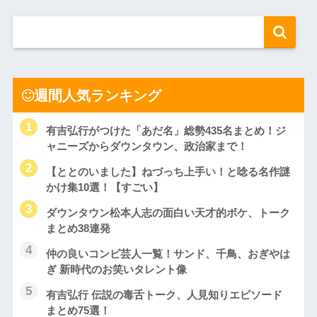
週間人気ランキング
有吉弘行がつけた「あだ名」総勢435名まとめ！ジ
ャニーズからダウンタウン、政治家まで！
【ととのいました】ねづっち上手い！と唸る名作謎
かけ集10選！【すごい】
ダウンタウン松本人志の面白い天才的ボケ、トーク
まとめ38連発
仲の良いコンビ芸人一覧！サンド、千鳥、おぎやは
ぎ 新時代のお笑いタレント像
有吉弘行 伝説の毒舌トーク、人見知りエピソード
まとめ75選！