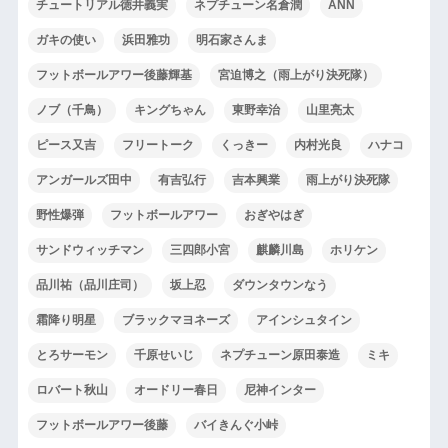
チュートリアル徳井義実
ネプチューン名倉潤
ANN
ガキの使い
浜田雅功
明石家さんま
フットボールアワー後藤輝基
宮迫博之（雨上がり決死隊）
ノブ（千鳥）
キングちゃん
東野幸治
山里亮太
ピース又吉
フリートーク
くっきー
内村光良
ハナコ
アンガールズ田中
有吉弘行
吉本興業
雨上がり決死隊
野性爆弾
フットボールアワー
おぎやはぎ
サンドウィッチマン
三四郎小宮
麒麟川島
ホリケン
品川祐（品川庄司）
坂上忍
ダウンタウンなう
霜降り明星
ブラックマヨネーズ
アインシュタイン
とろサーモン
千原せいじ
ネプチューン原田泰造
ミキ
ロバート秋山
オードリー春日
尼神インター
フットボールアワー後藤
バイきんぐ小峠