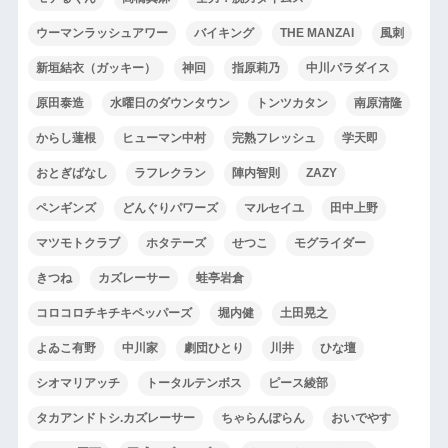
ウーマンラッシュアワー
バイキング
THE MANZAI
風刺
新垣結衣（ガッキー）
神回
指原莉乃
中川パラダイス
原田泰造
水曜日のダウンタウン
トンツカタン
南原清隆
からし蓮根
ヒューマン中村
完熟フレッシュ
学天即
おとぎばなし
ラフレクラン
陣内智則
ZAZY
ペンギンズ
どんぐりパワーズ
マルセイユ
田中上野
マツモトクラブ
ホタテーズ
せつこ
モグライダー
きつね
カズレーサー
蛙亭岩倉
コロコロチキチキペッパーズ
堀内健
土田晃之
よゐこ有野
中川家
劇団ひとり
川井
ひな壇
シオマリアッチ
トータルテンボス
ピース綾部
タカアンドトシ.カズレーサー
ちゃらんぽらん
おいでやす