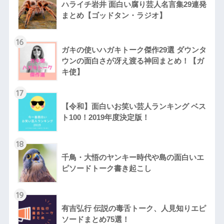
ハライチ岩井 面白い腐り芸人名言集29連発
まとめ【ゴッドタン・ラジオ】
16
ガキの使いハガキトーク傑作29選 ダウンタ
ウンの面白さが冴え渡る神回まとめ！【ガ
キ使】
17
【令和】面白いお笑い芸人ランキング ベス
ト100！2019年度決定版！
18
千鳥・大悟のヤンキー時代や島の面白いエ
ピソードトーク書き起こし
19
有吉弘行 伝説の毒舌トーク、人見知りエピ
ソードまとめ75選！