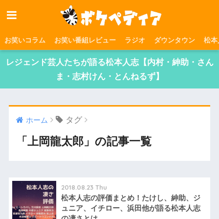
お笑いコラム
お笑い番組レビュー
ラジオ
ダウンタウン
松本
レジェンド芸人たちが語る松本人志【内村・紳助・さん
ま・志村けん・とんねるず】
タグ
ホーム
「上岡龍太郎」の記事一覧
2018.08.23 Thu
松本人志の評価まとめ！たけし、紳助、ジ
ュニア、イチロー、浜田他が語る松本人志
の凄さとは