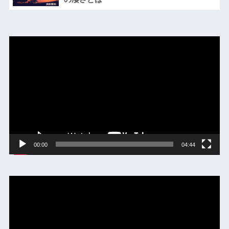
動
画
プ
レ
ー
ヤ
ー
00:00
04:44
動
画
プ
レ