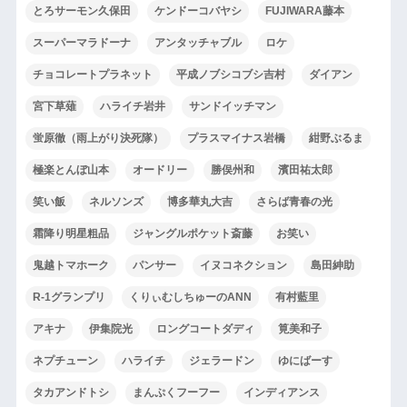
とろサーモン久保田
ケンドーコバヤシ
FUJIWARA藤本
スーパーマラドーナ
アンタッチャブル
ロケ
チョコレートプラネット
平成ノブシコブシ吉村
ダイアン
宮下草薙
ハライチ岩井
サンドイッチマン
蛍原徹（雨上がり決死隊）
プラスマイナス岩橋
紺野ぶるま
極楽とんぼ山本
オードリー
勝俣州和
濱田祐太郎
笑い飯
ネルソンズ
博多華丸大吉
さらば青春の光
霜降り明星粗品
ジャングルポケット斎藤
お笑い
鬼越トマホーク
パンサー
イヌコネクション
島田紳助
R-1グランプリ
くりぃむしちゅーのANN
有村藍里
アキナ
伊集院光
ロングコートダディ
筧美和子
ネプチューン
ハライチ
ジェラードン
ゆにばーす
タカアンドトシ
まんぷくフーフー
インディアンス