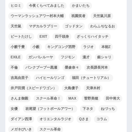
ヒロミ
今夜くらべてみました
かまいたち
ウーマンラッシュアワー村本大輔
祇園笑者
天竺鼠川原
天竺鼠
マヂカルラブリー
ゴッドタン
わらふぢなるお
ビートたけし
EXIT
四千頭身
ざっくりハイタッチ
小籔千豊
小藪
キングコング西野
ラジオ
本能Z
EXILE
ガンバレルーヤ
フジモン
漫才
銀シャリ
不倫
パンクブーブー黒瀬
榮倉奈々
次長課長河本
吉高由里子
ハイヒールリンゴ
福田（チュートリアル）
井戸田潤（スピードワゴン）
大島優子
天津木村
さんま御殿
スクール革命！
MAX
菅野美穂
田中将大
女優
岩尾望（フットボールアワー）
下ネタ
ねづっち
ダイアン西澤
オリエンタルラジオ
Qさま
コラム
メガネびいき
スクール革命