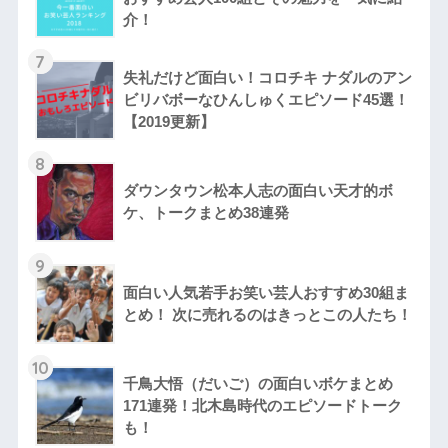
介！
7
失礼だけど面白い！コロチキ ナダルのアン
ビリバボーなひんしゅくエピソード45選！
【2019更新】
8
ダウンタウン松本人志の面白い天才的ボ
ケ、トークまとめ38連発
9
面白い人気若手お笑い芸人おすすめ30組ま
とめ！ 次に売れるのはきっとこの人たち！
10
千鳥大悟（だいご）の面白いボケまとめ
171連発！北木島時代のエピソードトーク
も！