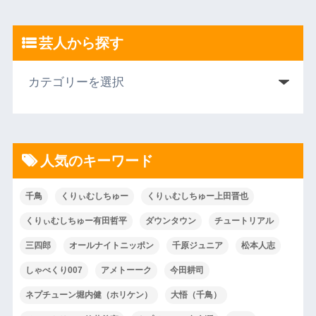
芸人から探す
人気のキーワード
千鳥
くりぃむしちゅー
くりぃむしちゅー上田晋也
くりぃむしちゅー有田哲平
ダウンタウン
チュートリアル
三四郎
オールナイトニッポン
千原ジュニア
松本人志
しゃべくり007
アメトーーク
今田耕司
ネプチューン堀内健（ホリケン）
大悟（千鳥）