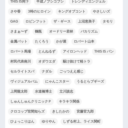
THIS IS岡下
平成ノブシコブシ
トレンディエンジェル
さや香
3時のヒロイン
キングオブコント
やさしいズ
GAG
ロビンフット
ザ・ギース
上沼恵美子
タモリ
さまぁ〜ず
鶴瓶
オードリー若林
バカリズム
金属バット
たくろう
かが屋
ロバート山本
ロバート馬場
とんねるず
アイロンヘッド
THIS IS パン
村民代表南川
オダウエダ
駆け抜けて軽トラ
セルライトスパ
ナダル
ごっつええ感じ
ヴィジュアルバム
にゃんこスター
うるとらブギーズ
上岡龍太郎
水道橋博士
立川談志
しゅんしゅんクリニックＰ
キラキラ関係
クロコップ世間知らズ
きしたかの
宮藤官九郎
ひょっこりはん
ゆりやん
しずる村上、ライス関町