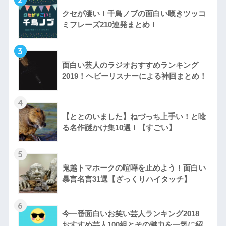
クセが凄い！千鳥ノブの面白い嘆きツッコ
ミフレーズ210連発まとめ！
3
面白い芸人のラジオおすすめランキング
2019！ヘビーリスナーによる神回まとめ！
4
【ととのいました】ねづっち上手い！と唸
る名作謎かけ集10選！【すごい】
5
鬼越トマホークの喧嘩を止めよう！面白い
暴言名言31選【ざっくりハイタッチ】
6
今一番面白いお笑い芸人ランキング2018
おすすめ芸人100組とその魅力を一気に紹