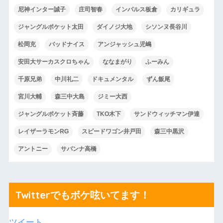
尼神インター誠子
庄司智春
インパルス板倉
カリギュラ
ジャングルポケット太田
ダイノジ大地
シソンヌ長谷川
松岡充
バッドナイス
アンジャッシュ児嶋
安田大サーカスクロちゃん
ななまがり
ふーみん
千原兄弟
中川礼二
ドキュメンタル
ずん飯尾
宮川大輔
森三中大島
ジミー大西
ジャングルポケット斉藤
TKO木下
サンドウィッチマン伊達
レイザーラモンRG
スピードワゴン井戸田
森三中黒沢
アントニー
サバンナ高橋
Twitterでもボケ呟いてます！
ツイート