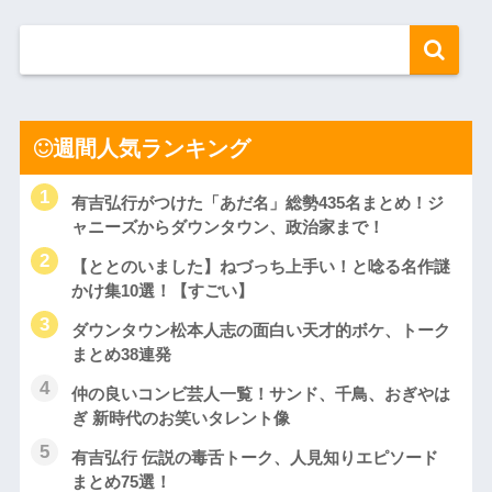
週間人気ランキング
有吉弘行がつけた「あだ名」総勢435名まとめ！ジ
ャニーズからダウンタウン、政治家まで！
【ととのいました】ねづっち上手い！と唸る名作謎
かけ集10選！【すごい】
ダウンタウン松本人志の面白い天才的ボケ、トーク
まとめ38連発
仲の良いコンビ芸人一覧！サンド、千鳥、おぎやは
ぎ 新時代のお笑いタレント像
有吉弘行 伝説の毒舌トーク、人見知りエピソード
まとめ75選！