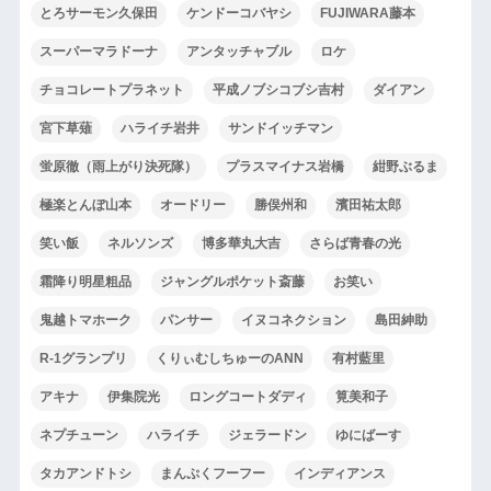
とろサーモン久保田
ケンドーコバヤシ
FUJIWARA藤本
スーパーマラドーナ
アンタッチャブル
ロケ
チョコレートプラネット
平成ノブシコブシ吉村
ダイアン
宮下草薙
ハライチ岩井
サンドイッチマン
蛍原徹（雨上がり決死隊）
プラスマイナス岩橋
紺野ぶるま
極楽とんぼ山本
オードリー
勝俣州和
濱田祐太郎
笑い飯
ネルソンズ
博多華丸大吉
さらば青春の光
霜降り明星粗品
ジャングルポケット斎藤
お笑い
鬼越トマホーク
パンサー
イヌコネクション
島田紳助
R-1グランプリ
くりぃむしちゅーのANN
有村藍里
アキナ
伊集院光
ロングコートダディ
筧美和子
ネプチューン
ハライチ
ジェラードン
ゆにばーす
タカアンドトシ
まんぷくフーフー
インディアンス