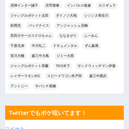
尼神インター誠子
庄司智春
インパルス板倉
カリギュラ
ジャングルポケット太田
ダイノジ大地
シソンヌ長谷川
松岡充
バッドナイス
アンジャッシュ児嶋
安田大サーカスクロちゃん
ななまがり
ふーみん
千原兄弟
中川礼二
ドキュメンタル
ずん飯尾
宮川大輔
森三中大島
ジミー大西
ジャングルポケット斉藤
TKO木下
サンドウィッチマン伊達
レイザーラモンRG
スピードワゴン井戸田
森三中黒沢
アントニー
サバンナ高橋
Twitterでもボケ呟いてます！
ツイート