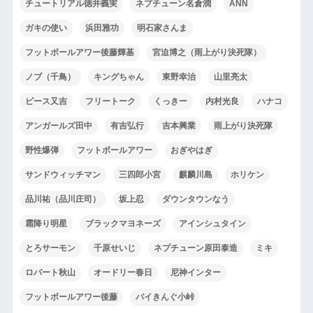
チュートリアル徳井義実
ネプチューン名倉潤
ANN
ガキの使い
浜田雅功
明石家さんま
フットボールアワー後藤輝基
宮迫博之（雨上がり決死隊）
ノブ（千鳥）
キングちゃん
東野幸治
山里亮太
ピース又吉
フリートーク
くっきー
内村光良
ハナコ
アンガールズ田中
有吉弘行
吉本興業
雨上がり決死隊
野性爆弾
フットボールアワー
おぎやはぎ
サンドウィッチマン
三四郎小宮
麒麟川島
ホリケン
品川祐（品川庄司）
坂上忍
ダウンタウンなう
霜降り明星
ブラックマヨネーズ
アインシュタイン
とろサーモン
千原せいじ
ネプチューン原田泰造
ミキ
ロバート秋山
オードリー春日
尼神インター
フットボールアワー後藤
バイきんぐ小峠