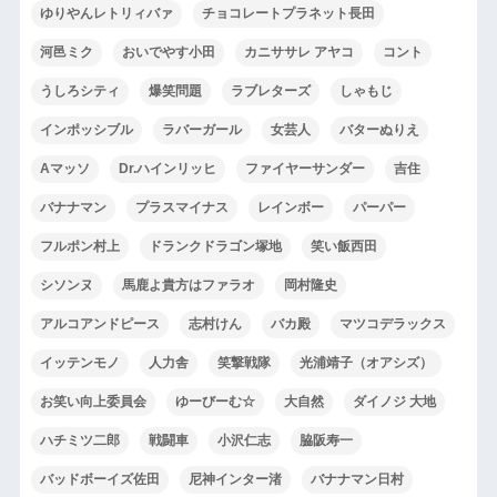
ゆりやんレトリィバァ
チョコレートプラネット長田
河邑ミク
おいでやす小田
カニササレ アヤコ
コント
うしろシティ
爆笑問題
ラブレターズ
しゃもじ
インポッシブル
ラバーガール
女芸人
バターぬりえ
Aマッソ
Dr.ハインリッヒ
ファイヤーサンダー
吉住
バナナマン
プラスマイナス
レインボー
パーパー
フルポン村上
ドランクドラゴン塚地
笑い飯西田
シソンヌ
馬鹿よ貴方はファラオ
岡村隆史
アルコアンドピース
志村けん
バカ殿
マツコデラックス
イッテンモノ
人力舎
笑撃戦隊
光浦靖子（オアシズ）
お笑い向上委員会
ゆーびーむ☆
大自然
ダイノジ 大地
ハチミツ二郎
戦闘車
小沢仁志
脇阪寿一
バッドボーイズ佐田
尼神インター渚
バナナマン日村