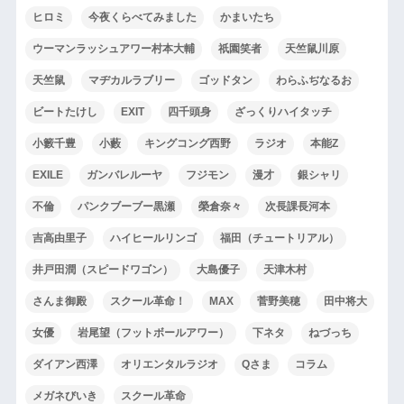
ヒロミ
今夜くらべてみました
かまいたち
ウーマンラッシュアワー村本大輔
祇園笑者
天竺鼠川原
天竺鼠
マヂカルラブリー
ゴッドタン
わらふぢなるお
ビートたけし
EXIT
四千頭身
ざっくりハイタッチ
小籔千豊
小藪
キングコング西野
ラジオ
本能Z
EXILE
ガンバレルーヤ
フジモン
漫才
銀シャリ
不倫
パンクブーブー黒瀬
榮倉奈々
次長課長河本
吉高由里子
ハイヒールリンゴ
福田（チュートリアル）
井戸田潤（スピードワゴン）
大島優子
天津木村
さんま御殿
スクール革命！
MAX
菅野美穂
田中将大
女優
岩尾望（フットボールアワー）
下ネタ
ねづっち
ダイアン西澤
オリエンタルラジオ
Qさま
コラム
メガネびいき
スクール革命