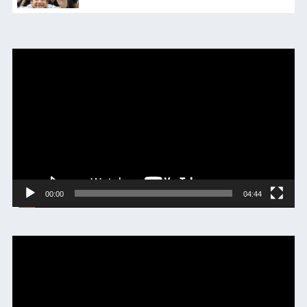
動
画
プ
レ
ー
ヤ
ー
00:00
04:44
動
画
プ
レ