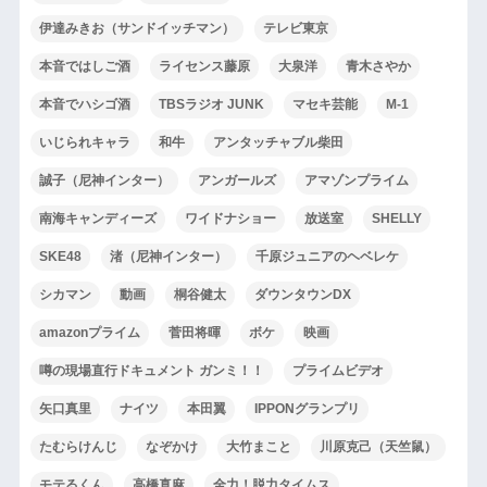
伊達みきお（サンドイッチマン）
テレビ東京
本音ではしご酒
ライセンス藤原
大泉洋
青木さやか
本音でハシゴ酒
TBSラジオ JUNK
マセキ芸能
M-1
いじられキャラ
和牛
アンタッチャブル柴田
誠子（尼神インター）
アンガールズ
アマゾンプライム
南海キャンディーズ
ワイドナショー
放送室
SHELLY
SKE48
渚（尼神インター）
千原ジュニアのヘベレケ
シカマン
動画
桐谷健太
ダウンタウンDX
amazonプライム
菅田将暉
ボケ
映画
噂の現場直行ドキュメント ガンミ！！
プライムビデオ
矢口真里
ナイツ
本田翼
IPPONグランプリ
たむらけんじ
なぞかけ
大竹まこと
川原克己（天竺鼠）
モテるくん
高橋真麻
全力！脱力タイムス