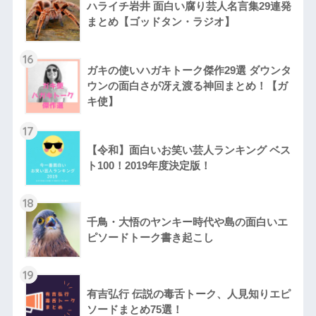
ハライチ岩井 面白い腐り芸人名言集29連発
まとめ【ゴッドタン・ラジオ】
16
ガキの使いハガキトーク傑作29選 ダウンタ
ウンの面白さが冴え渡る神回まとめ！【ガ
キ使】
17
【令和】面白いお笑い芸人ランキング ベス
ト100！2019年度決定版！
18
千鳥・大悟のヤンキー時代や島の面白いエ
ピソードトーク書き起こし
19
有吉弘行 伝説の毒舌トーク、人見知りエピ
ソードまとめ75選！