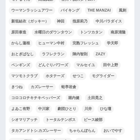
ウーマンラッシュアワー
バイキング
THE MANZAI
風刺
新垣結衣（ガッキー）
神回
指原莉乃
中川パラダイス
原田泰造
水曜日のダウンタウン
トンツカタン
南原清隆
からし蓮根
ヒューマン中村
完熟フレッシュ
学天即
おとぎばなし
ラフレクラン
陣内智則
ZAZY
ペンギンズ
どんぐりパワーズ
マルセイユ
田中上野
マツモトクラブ
ホタテーズ
せつこ
モグライダー
きつね
カズレーサー
蛙亭岩倉
コロコロチキチキペッパーズ
堀内健
土田晃之
よゐこ有野
中川家
劇団ひとり
川井
ひな壇
シオマリアッチ
トータルテンボス
ピース綾部
タカアンドトシ.カズレーサー
ちゃらんぽらん
おいでやす