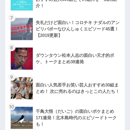
介！
7
失礼だけど面白い！コロチキ ナダルのアン
ビリバボーなひんしゅくエピソード45選！
【2019更新】
8
ダウンタウン松本人志の面白い天才的ボ
ケ、トークまとめ38連発
9
面白い人気若手お笑い芸人おすすめ30組ま
とめ！ 次に売れるのはきっとこの人たち！
10
千鳥大悟（だいご）の面白いボケまとめ
171連発！北木島時代のエピソードトーク
も！