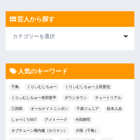
芸人から探す
人気のキーワード
千鳥
くりぃむしちゅー
くりぃむしちゅー上田晋也
くりぃむしちゅー有田哲平
ダウンタウン
チュートリアル
三四郎
オールナイトニッポン
千原ジュニア
松本人志
しゃべくり007
アメトーーク
今田耕司
ネプチューン堀内健（ホリケン）
大悟（千鳥）