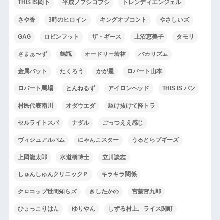
THIS IS岡下
平成ノブシコブシ
トレンディエンジェル
さや香
3時のヒロイン
キングオブコント
やさしいズ
GAG
ロビンフット
ザ・ギース
上沼恵美子
タモリ
さまぁ〜ず
鶴瓶
オードリー若林
バカリズム
金属バット
たくろう
かが屋
ロバート山本
ロバート馬場
とんねるず
アイロンヘッド
THIS IS パン
村民代表南川
オダウエダ
駆け抜けて軽トラ
セルライトスパ
ナダル
ごっつええ感じ
ヴィジュアルバム
にゃんこスター
うるとらブギーズ
上岡龍太郎
水道橋博士
立川談志
しゅんしゅんクリニックＰ
キラキラ関係
クロコップ世間知らズ
きしたかの
宮藤官九郎
ひょっこりはん
ゆりやん
しずる村上、ライス関町