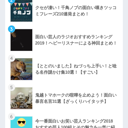
クセが凄い！千鳥ノブの面白い嘆きツッコ
ミフレーズ210連発まとめ！
3
面白い芸人のラジオおすすめランキング
2019！ヘビーリスナーによる神回まとめ！
4
【ととのいました】ねづっち上手い！と唸
る名作謎かけ集10選！【すごい】
5
鬼越トマホークの喧嘩を止めよう！面白い
暴言名言31選【ざっくりハイタッチ】
6
今一番面白いお笑い芸人ランキング2018
おすすめ芸人100組とその魅力を一気に紹