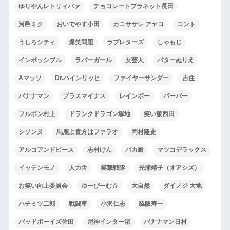
ゆりやんレトリィバァ
チョコレートプラネット長田
河邑ミク
おいでやす小田
カニササレ アヤコ
コント
うしろシティ
爆笑問題
ラブレターズ
しゃもじ
インポッシブル
ラバーガール
女芸人
バターぬりえ
Aマッソ
Dr.ハインリッヒ
ファイヤーサンダー
吉住
バナナマン
プラスマイナス
レインボー
パーパー
フルポン村上
ドランクドラゴン塚地
笑い飯西田
シソンヌ
馬鹿よ貴方はファラオ
岡村隆史
アルコアンドピース
志村けん
バカ殿
マツコデラックス
イッテンモノ
人力舎
笑撃戦隊
光浦靖子（オアシズ）
お笑い向上委員会
ゆーびーむ☆
大自然
ダイノジ 大地
ハチミツ二郎
戦闘車
小沢仁志
脇阪寿一
バッドボーイズ佐田
尼神インター渚
バナナマン日村