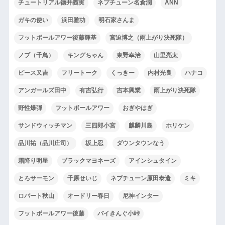
チュートリアル徳井義実
ネプチューン名倉潤
ANN
ガキの使い
浜田雅功
明石家さんま
フットボールアワー後藤輝基
宮迫博之（雨上がり決死隊）
ノブ（千鳥）
キングちゃん
東野幸治
山里亮太
ピース又吉
フリートーク
くっきー
内村光良
ハナコ
アンガールズ田中
有吉弘行
吉本興業
雨上がり決死隊
野性爆弾
フットボールアワー
おぎやはぎ
サンドウィッチマン
三四郎小宮
麒麟川島
ホリケン
品川祐（品川庄司）
坂上忍
ダウンタウンなう
霜降り明星
ブラックマヨネーズ
アインシュタイン
とろサーモン
千原せいじ
ネプチューン原田泰造
ミキ
ロバート秋山
オードリー春日
尼神インター
フットボールアワー後藤
バイきんぐ小峠