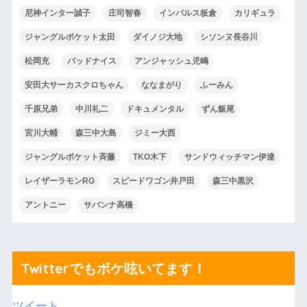
尼神インター誠子
庄司智春
インパルス板倉
カリギュラ
ジャングルポケット太田
ダイノジ大地
シソンヌ長谷川
松岡充
バッドナイス
アンジャッシュ児嶋
安田大サーカスクロちゃん
ななまがり
ふーみん
千原兄弟
中川礼二
ドキュメンタル
ずん飯尾
宮川大輔
森三中大島
ジミー大西
ジャングルポケット斉藤
TKO木下
サンドウィッチマン伊達
レイザーラモンRG
スピードワゴン井戸田
森三中黒沢
アントニー
サバンナ高橋
Twitterでもボケ呟いてます！
ツイート