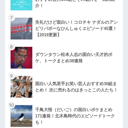
介！
7
失礼だけど面白い！コロチキ ナダルのアン
ビリバボーなひんしゅくエピソード45選！
【2019更新】
8
ダウンタウン松本人志の面白い天才的ボ
ケ、トークまとめ38連発
9
面白い人気若手お笑い芸人おすすめ30組ま
とめ！ 次に売れるのはきっとこの人たち！
10
千鳥大悟（だいご）の面白いボケまとめ
171連発！北木島時代のエピソードトーク
も！