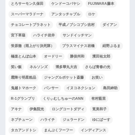
とろサーモン久保田
ケンドーコバヤシ
FUJIWARA藤本
スーパーマラドーナ
アンタッチャブル
ロケ
チョコレートプラネット
平成ノブシコブシ吉村
ダイアン
宮下草薙
ハライチ岩井
サンドイッチマン
蛍原徹（雨上がり決死隊）
プラスマイナス岩橋
紺野ぶるま
極楽とんぼ山本
オードリー
勝俣州和
濱田祐太郎
笑い飯
ネルソンズ
博多華丸大吉
さらば青春の光
霜降り明星粗品
ジャングルポケット斎藤
お笑い
鬼越トマホーク
パンサー
イヌコネクション
島田紳助
R-1グランプリ
くりぃむしちゅーのANN
有村藍里
アキナ
伊集院光
ロングコートダディ
筧美和子
ネプチューン
ハライチ
ジェラードン
ゆにばーす
タカアンドトシ
まんぷくフーフー
インディアンス