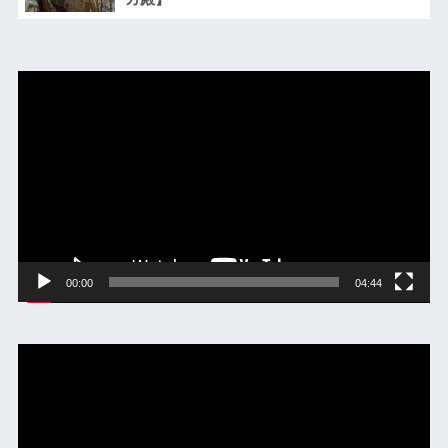
動
画
プ
レ
ー
ヤ
ー
00:00
04:44
動
画
プ
レ