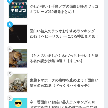
クセが凄い！千鳥ノブの面白い嘆きツッコ
ミフレーズ210連発まとめ！
3
面白い芸人のラジオおすすめランキング
2019！ヘビーリスナーによる神回まとめ！
4
【ととのいました】ねづっち上手い！と唸
る名作謎かけ集10選！【すごい】
5
鬼越トマホークの喧嘩を止めよう！面白い
暴言名言31選【ざっくりハイタッチ】
6
今一番面白いお笑い芸人ランキング2018
おすすめ芸人100組とその魅力を一気に紹