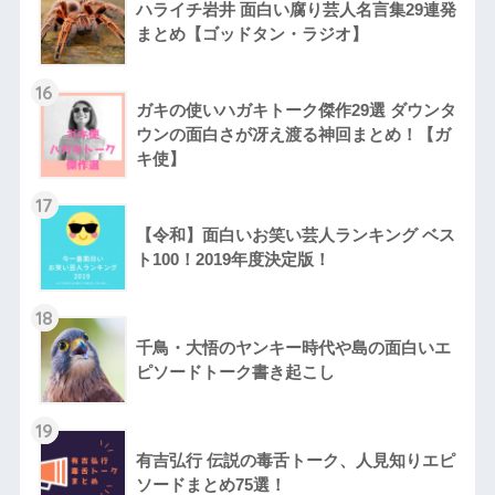
ハライチ岩井 面白い腐り芸人名言集29連発
まとめ【ゴッドタン・ラジオ】
16
ガキの使いハガキトーク傑作29選 ダウンタ
ウンの面白さが冴え渡る神回まとめ！【ガ
キ使】
17
【令和】面白いお笑い芸人ランキング ベス
ト100！2019年度決定版！
18
千鳥・大悟のヤンキー時代や島の面白いエ
ピソードトーク書き起こし
19
有吉弘行 伝説の毒舌トーク、人見知りエピ
ソードまとめ75選！