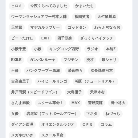
ヒロミ
今夜くらべてみました
かまいたち
ウーマンラッシュアワー村本大輔
祇園笑者
天竺鼠川原
天竺鼠
マヂカルラブリー
ゴッドタン
わらふぢなるお
ビートたけし
EXIT
四千頭身
ざっくりハイタッチ
小籔千豊
小藪
キングコング西野
ラジオ
本能Z
EXILE
ガンバレルーヤ
フジモン
漫才
銀シャリ
不倫
パンクブーブー黒瀬
榮倉奈々
次長課長河本
吉高由里子
ハイヒールリンゴ
福田（チュートリアル）
井戸田潤（スピードワゴン）
大島優子
天津木村
さんま御殿
スクール革命！
MAX
菅野美穂
田中将大
女優
岩尾望（フットボールアワー）
下ネタ
ねづっち
ダイアン西澤
オリエンタルラジオ
Qさま
コラム
メガネびいき
スクール革命