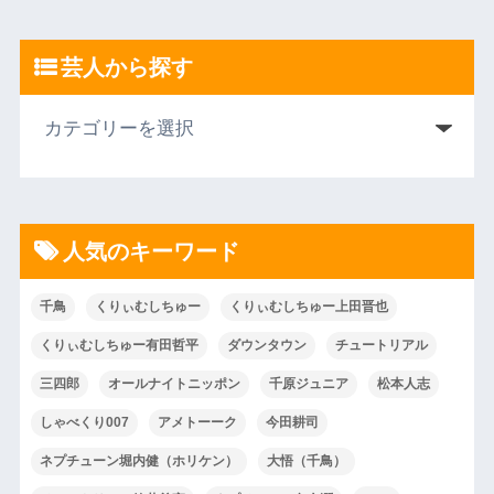
芸人から探す
人気のキーワード
千鳥
くりぃむしちゅー
くりぃむしちゅー上田晋也
くりぃむしちゅー有田哲平
ダウンタウン
チュートリアル
三四郎
オールナイトニッポン
千原ジュニア
松本人志
しゃべくり007
アメトーーク
今田耕司
ネプチューン堀内健（ホリケン）
大悟（千鳥）