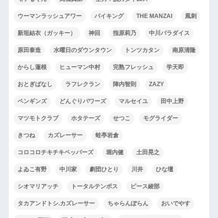
ウーマンラッシュアワー
バイキング
THE MANZAI
風刺
新垣結衣（ガッキー）
神回
指原莉乃
中川パラダイス
原田泰造
水曜日のダウンタウン
トンツカタン
南原清隆
からし蓮根
ヒューマン中村
完熟フレッシュ
学天即
おとぎばなし
ラフレクラン
陣内智則
ZAZY
ペンギンズ
どんぐりパワーズ
マルセイユ
田中上野
マツモトクラブ
ホタテーズ
せつこ
モグライダー
きつね
カズレーサー
蛙亭岩倉
コロコロチキチキペッパーズ
堀内健
土田晃之
よゐこ有野
中川家
劇団ひとり
川井
ひな壇
シオマリアッチ
トータルテンボス
ピース綾部
タカアンドトシ.カズレーサー
ちゃらんぽらん
おいでやす