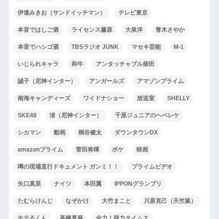
伊達みきお（サンドイッチマン）
テレビ東京
本音ではしご酒
ライセンス藤原
大泉洋
青木さやか
本音でハシゴ酒
TBSラジオ JUNK
マセキ芸能
M-1
いじられキャラ
和牛
アンタッチャブル柴田
誠子（尼神インター）
アンガールズ
アマゾンプライム
南海キャンディーズ
ワイドナショー
放送室
SHELLY
SKE48
渚（尼神インター）
千原ジュニアのヘベレケ
シカマン
動画
桐谷健太
ダウンタウンDX
amazonプライム
菅田将暉
ボケ
映画
噂の現場直行ドキュメント ガンミ！！
プライムビデオ
矢口真里
ナイツ
本田翼
IPPONグランプリ
たむらけんじ
なぞかけ
大竹まこと
川原克己（天竺鼠）
モテるくん
高橋真麻
全力！脱力タイムス