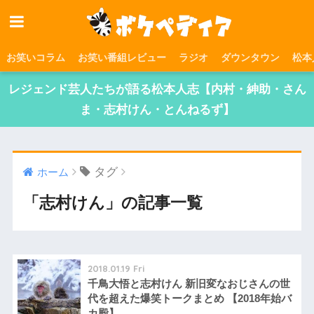
お笑いコラム
お笑い番組レビュー
ラジオ
ダウンタウン
松本
レジェンド芸人たちが語る松本人志【内村・紳助・さん
ま・志村けん・とんねるず】
タグ
ホーム
「志村けん」の記事一覧
2018.01.19 Fri
千鳥大悟と志村けん 新旧変なおじさんの世
代を超えた爆笑トークまとめ 【2018年始バ
カ殿】