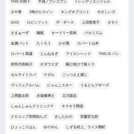
THIS IS岡下
平成ノブシコブシ
トレンディエンジェル
さや香
3時のヒロイン
キングオブコント
やさしいズ
GAG
ロビンフット
ザ・ギース
上沼恵美子
タモリ
さまぁ〜ず
鶴瓶
オードリー若林
バカリズム
金属バット
たくろう
かが屋
ロバート山本
ロバート馬場
とんねるず
アイロンヘッド
THIS IS パン
村民代表南川
オダウエダ
駆け抜けて軽トラ
セルライトスパ
ナダル
ごっつええ感じ
ヴィジュアルバム
にゃんこスター
うるとらブギーズ
上岡龍太郎
水道橋博士
立川談志
しゅんしゅんクリニックＰ
キラキラ関係
クロコップ世間知らズ
きしたかの
宮藤官九郎
ひょっこりはん
ゆりやん
しずる村上、ライス関町