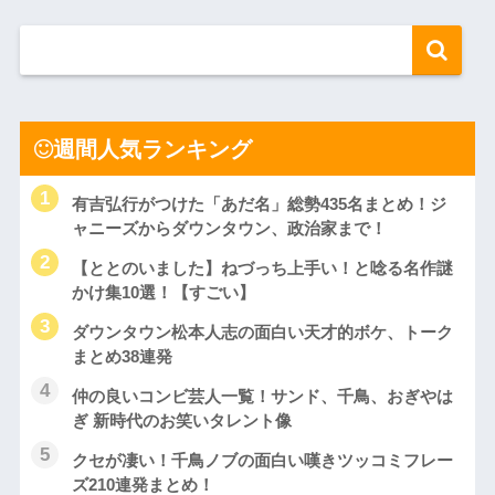
週間人気ランキング
有吉弘行がつけた「あだ名」総勢435名まとめ！ジ
ャニーズからダウンタウン、政治家まで！
【ととのいました】ねづっち上手い！と唸る名作謎
かけ集10選！【すごい】
ダウンタウン松本人志の面白い天才的ボケ、トーク
まとめ38連発
仲の良いコンビ芸人一覧！サンド、千鳥、おぎやは
ぎ 新時代のお笑いタレント像
クセが凄い！千鳥ノブの面白い嘆きツッコミフレー
ズ210連発まとめ！