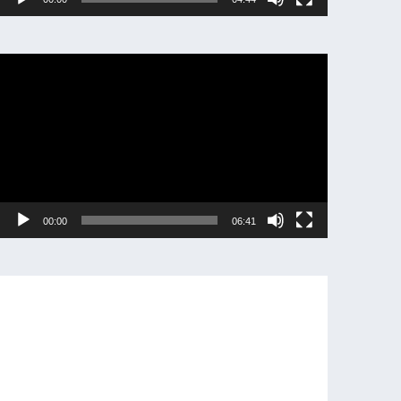
動
画
プ
レ
ー
ヤ
ー
00:00
06:41