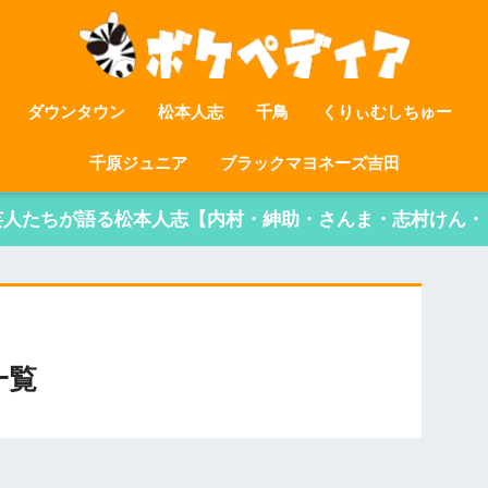
ダウンタウン
松本人志
千鳥
くりぃむしちゅー
千原ジュニア
ブラックマヨネーズ吉田
芸人たちが語る松本人志【内村・紳助・さんま・志村けん・
一覧