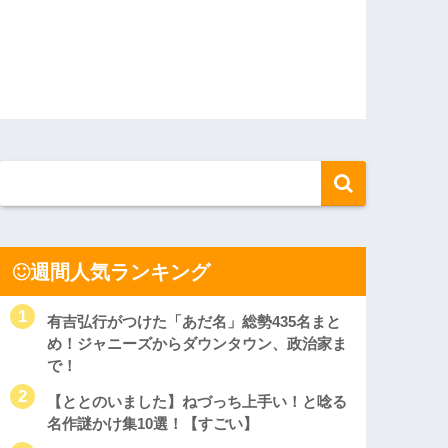
週間人気ランキング
有吉弘行がつけた「あだ名」総勢435名まと
め！ジャニーズからダウンタウン、政治家ま
で！
【ととのいました】ねづっち上手い！と唸る
名作謎かけ集10選！【すごい】