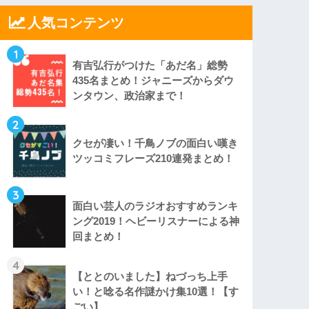
人気コンテンツ
1
有吉弘行がつけた「あだ名」総勢
435名まとめ！ジャニーズからダウ
ンタウン、政治家まで！
2
クセが凄い！千鳥ノブの面白い嘆き
ツッコミフレーズ210連発まとめ！
3
面白い芸人のラジオおすすめランキ
ング2019！ヘビーリスナーによる神
回まとめ！
4
【ととのいました】ねづっち上手
い！と唸る名作謎かけ集10選！【す
ごい】