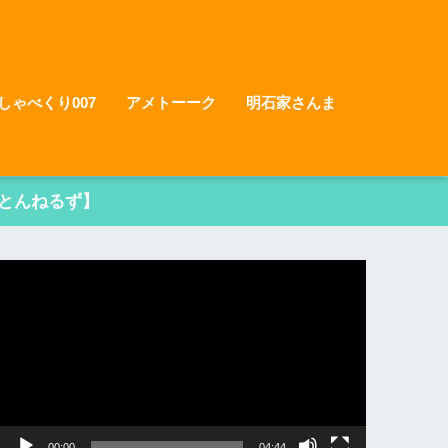
しゃべくり007
アメトーーク
明石家さんま
とんねるず】
動
画
プ
レ
ー
ヤ
ー
00:00
04:44