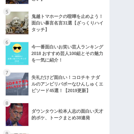
5
鬼越トマホークの喧嘩を止めよう！
面白い暴言名言31選【ざっくりハイ
タッチ】
6
今一番面白いお笑い芸人ランキング
2018 おすすめ芸人100組とその魅力
を一気に紹介！
7
失礼だけど面白い！コロチキ ナダ
ルのアンビリバボーなひんしゅくエ
ピソード45選！【2019更新】
8
ダウンタウン松本人志の面白い天才
的ボケ、トークまとめ38連発
9