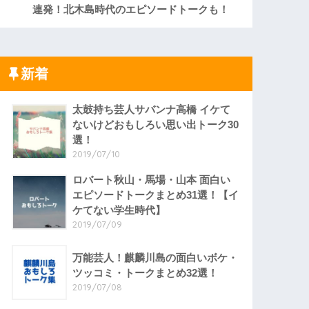
連発！北木島時代のエピソードトークも！
新着
太鼓持ち芸人サバンナ高橋 イケて
ないけどおもしろい思い出トーク30
選！
2019/07/10
ロバート秋山・馬場・山本 面白い
エピソードトークまとめ31選！【イ
ケてない学生時代】
2019/07/09
万能芸人！麒麟川島の面白いボケ・
ツッコミ・トークまとめ32選！
2019/07/08