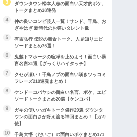
ダウンタウン松本人志の面白い天才的ボケ、
トークまとめ38連発
仲の良いコンビ芸人一覧！サンド、千鳥、お
ぎやはぎ 新時代のお笑いタレント像
有吉弘行 伝説の毒舌トーク、人見知りエピ
ソードまとめ75選！
鬼越トマホークの喧嘩を止めよう！面白い暴
言名言31選【ざっくりハイタッチ】
クセが凄い！千鳥ノブの面白い嘆きツッコミ
フレーズ210連発まとめ！
ケンドーコバヤシの面白い名言、ボケ、エピ
ソードトークまとめ20選【ケンコバ】
ガキの使いハガキトーク傑作29選 ダウンタ
ウンの面白さが冴え渡る神回まとめ！【ガキ
使】
千鳥大悟（だいご）の面白いボケまとめ171