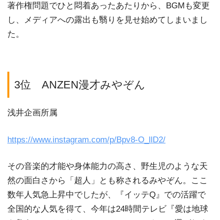
著作権問題でひと悶着あったあたりから、BGMも変更
し、メディアへの露出も翳りを見せ始めてしまいまし
た。
3位 ANZEN漫才みやぞん
浅井企画所属
https://www.instagram.com/p/Bpv8-O_llD2/
その音楽的才能や身体能力の高さ、野生児のような天
然の面白さから「超人」とも称されるみやぞん。ここ
数年人気急上昇中でしたが、『イッテQ』での活躍で
全国的な人気を得て、今年は24時間テレビ『愛は地球