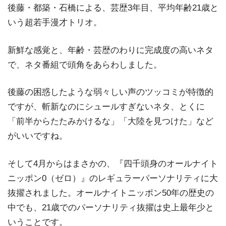
後藤・都築・石橋による、芸歴3年目、平均年齢21歳と
いう超若手漫才トリオ。
新鮮な感覚と、年齢・芸歴のわりに完成度の高いネタ
で、ネタ番組で頭角をあらわしました。
後藤の困惑したような弱々しい声のツッコミが特徴的
ですが、斬新なのにシュールすぎないネタ、とくに
「前半からたたみかけるな」「大陸を見つけた」など
がいいですね。
そして4月からはまさかの、『四千頭身のオールナイト
ニッポン0（ゼロ）』のレギュラーパーソナリティに大
抜擢されました。オールナイトニッポン50年の歴史の
中でも、21歳でのパーソナリティ抜擢は史上最年少と
いうことです。