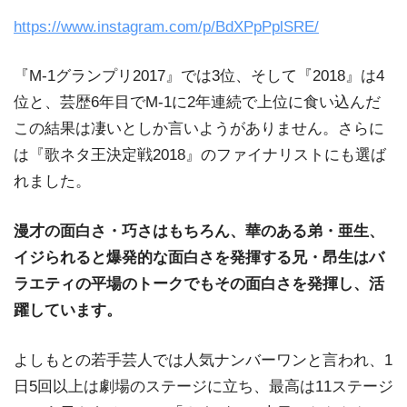
https://www.instagram.com/p/BdXPpPplSRE/
『M-1グランプリ2017』では3位、そして『2018』は4
位と、芸歴6年目でM-1に2年連続で上位に食い込んだ
この結果は凄いとしか言いようがありません。さらに
は『歌ネタ王決定戦2018』のファイナリストにも選ば
れました。
漫才の面白さ・巧さはもちろん、華のある弟・亜生、
イジられると爆発的な面白さを発揮する兄・昂生はバ
ラエティの平場のトークでもその面白さを発揮し、活
躍しています。
よしもとの若手芸人では人気ナンバーワンと言われ、1
日5回以上は劇場のステージに立ち、最高は11ステージ