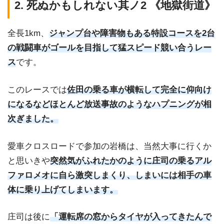
2. 死ぬかもしれない其ノ2 《地獄街道》
全長1km、
ジャンプ台や障害物もある特設コースを2台
の戦闘車がゴールを目指して猛スピード競い合うレー
ス
です。
このレースでは
佐田の乗る車が横転して完全に仰向け
になるなどほとんど放送事故のようなハプニングが相
次ぎました。
愛車クロスロードで参加の岩橋は、当然大事に行くか
と思いきや
突然気がふれたかのように庄司の乗るアル
ファロメオに自ら激突しまくり、しまいには相手の車
体に乗り上げてしまいます。
庄司は後に
「運転席の窓からタイヤが入ってきたんで