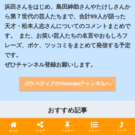
浜田さんをはじめ、島田紳助さんやたけしさんか
ら第７世代の芸人たちまで、合計99人が語った
天才・松本人志さんについてのコメントまとめで
す。  また、お笑い芸人たちの名言やおもしろフ
レーズ、ボケ、ツッコミをまとめて発信する予定
です。

ぜひチャンネル登録お願いします。
ボケペディアのYoutubeチャンネルへ
おすすめ記事
ホーム
シェア
フォロー
メニュー
トップ
【芸人2.0】ピース、キンコン西野、ウ