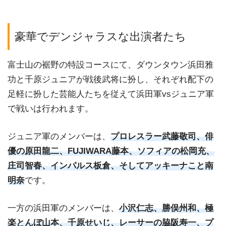
豪華でデンジャラスな出演者たち
富士山の裾野の特設コースにて、ダウンタウン浜田雅
功と千原ジュニアが戦後武将に扮し、それぞれ配下の
足軽に扮した芸能人たちを従えて浜田軍vsジュニア軍
で戦いは行われます。
ジュニア軍のメンバーは、
プロレスラー武藤敬司、俳
優の原田龍二、FUJIWARA藤本、ソフィアの松岡充、
庄司智春、インパルス板倉、そしてアッキーナこと南
明奈
です。
一方の浜田軍のメンバーは、
小沢仁志、勝俣州和、極
楽とんぼ山本、千原せいじ、レーサーの脇阪寿一、プ