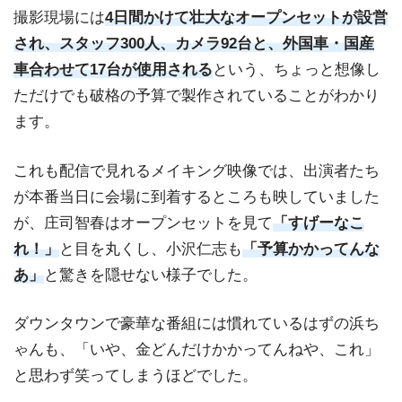
撮影現場には
4日間かけて壮大なオープンセットが設営
され、スタッフ300人、カメラ92台と、外国車・国産
車合わせて17台が使用される
という、ちょっと想像し
ただけでも破格の予算で製作されていることがわかり
ます。
これも配信で見れるメイキング映像では、出演者たち
が本番当日に会場に到着するところも映していました
が、庄司智春はオープンセットを見て
「すげーなこ
れ！」
と目を丸くし、小沢仁志も
「予算かかってんな
あ」
と驚きを隠せない様子でした。
ダウンタウンで豪華な番組には慣れているはずの浜ち
ゃんも、「
いや、金どんだけかかってんねや、これ」
と思わず笑ってしまうほどでした。