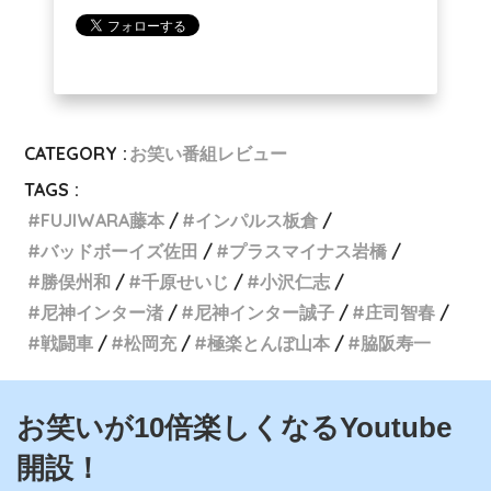
CATEGORY :
お笑い番組レビュー
TAGS :
FUJIWARA藤本
インパルス板倉
バッドボーイズ佐田
プラスマイナス岩橋
勝俣州和
千原せいじ
小沢仁志
尼神インター渚
尼神インター誠子
庄司智春
戦闘車
松岡充
極楽とんぼ山本
脇阪寿一
お笑いが10倍楽しくなるYoutube
開設！