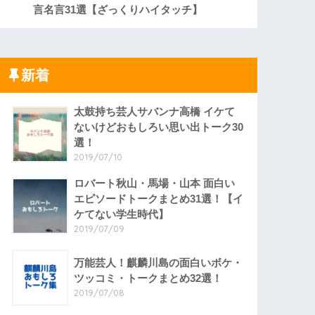
言名言31選【ざっくりハイタッチ】
新着
太鼓持ち芸人サバンナ高橋 イケて
ないけどおもしろい思い出トーク30
選！
2019/07/10
ロバート秋山・馬場・山本 面白い
エピソードトークまとめ31選！【イ
ケてない学生時代】
2019/07/09
万能芸人！麒麟川島の面白いボケ・
ツッコミ・トークまとめ32選！
2019/07/08