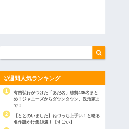
週間人気ランキング
有吉弘行がつけた「あだ名」総勢435名まと
め！ジャニーズからダウンタウン、政治家ま
で！
【ととのいました】ねづっち上手い！と唸る
名作謎かけ集10選！【すごい】