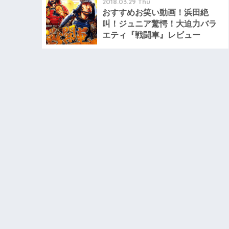
2018.03.29 Thu
おすすめお笑い動画！浜田絶
叫！ジュニア驚愕！大迫力バラ
エティ『戦闘車』レビュー