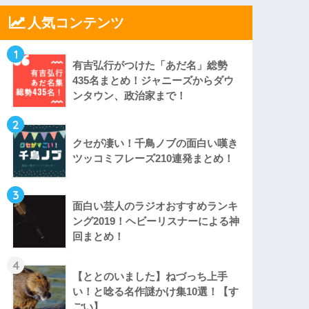
人気コンテンツ
1
有吉弘行がつけた「あだ名」総勢
435名まとめ！ジャニーズからダウ
ンタウン、政治家まで！
2
クセが凄い！千鳥ノブの面白い嘆き
ツッコミフレーズ210連発まとめ！
3
面白い芸人のラジオおすすめランキ
ング2019！ヘビーリスナーによる神
回まとめ！
4
【ととのいました】ねづっち上手
い！と唸る名作謎かけ集10選！【す
ごい】