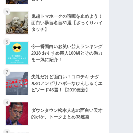
5
鬼越トマホークの喧嘩を止めよう！
面白い暴言名言31選【ざっくりハイ
タッチ】
6
今一番面白いお笑い芸人ランキング
2018 おすすめ芸人100組とその魅力
を一気に紹介！
7
失礼だけど面白い！コロチキ ナダ
ルのアンビリバボーなひんしゅくエ
ピソード45選！【2019更新】
8
ダウンタウン松本人志の面白い天才
的ボケ、トークまとめ38連発
9