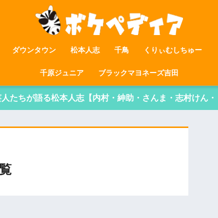
ダウンタウン
松本人志
千鳥
くりぃむしちゅー
千原ジュニア
ブラックマヨネーズ吉田
芸人たちが語る松本人志【内村・紳助・さんま・志村けん・
覧