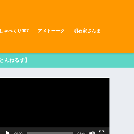
しゃべくり007
アメトーーク
明石家さんま
とんねるず】
動
画
プ
レ
ー
ヤ
ー
00:00
04:44