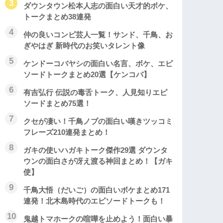
ダウンタウン松本人志の面白い天才的ボケ、
トークまとめ38連発
仲の良いコンビ芸人一覧！サンド、千鳥、お
ぎやはぎ 新時代のお笑いタレント像
ケンドーコバヤシの面白い名言、ボケ、エピ
ソードトークまとめ20選【ケンコバ】
有吉弘行 伝説の毒舌トーク、人見知りエピ
ソードまとめ75選！
クセが凄い！千鳥ノブの面白い嘆きツッコミ
フレーズ210連発まとめ！
ガキの使いハガキトーク傑作29選 ダウンタ
ウンの面白さが冴え渡る神回まとめ！【ガキ
使】
千鳥大悟（だいご）の面白いボケまとめ171
連発！北木島時代のエピソードトークも！
鬼越トマホークの喧嘩を止めよう！面白い暴