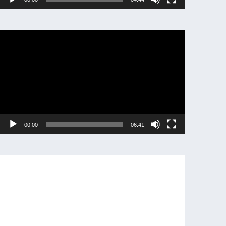
動
画
プ
レ
ー
ヤ
ー
00:00
06:41