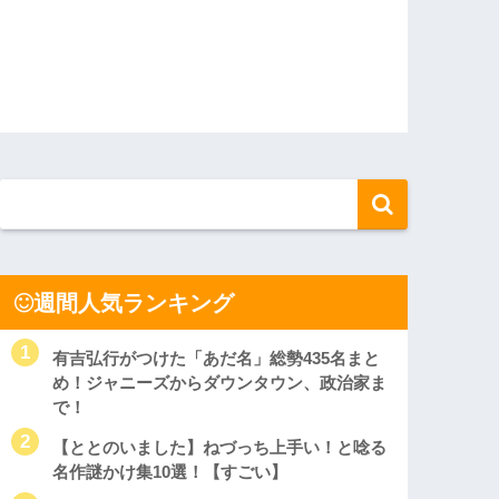
週間人気ランキング
有吉弘行がつけた「あだ名」総勢435名まと
め！ジャニーズからダウンタウン、政治家ま
で！
【ととのいました】ねづっち上手い！と唸る
名作謎かけ集10選！【すごい】