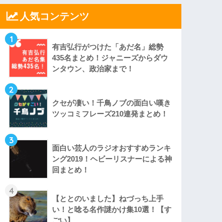
人気コンテンツ
1
有吉弘行がつけた「あだ名」総勢
435名まとめ！ジャニーズからダウ
ンタウン、政治家まで！
2
クセが凄い！千鳥ノブの面白い嘆き
ツッコミフレーズ210連発まとめ！
3
面白い芸人のラジオおすすめランキ
ング2019！ヘビーリスナーによる神
回まとめ！
4
【ととのいました】ねづっち上手
い！と唸る名作謎かけ集10選！【す
ごい】