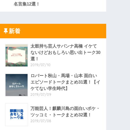
名言集12選！
新着
太鼓持ち芸人サバンナ高橋 イケて
ないけどおもしろい思い出トーク30
選！
2019/07/10
ロバート秋山・馬場・山本 面白い
エピソードトークまとめ31選！【イ
ケてない学生時代】
2019/07/09
万能芸人！麒麟川島の面白いボケ・
ツッコミ・トークまとめ32選！
2019/07/08