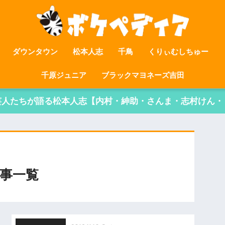
ダウンタウン
松本人志
千鳥
くりぃむしちゅー
千原ジュニア
ブラックマヨネーズ吉田
芸人たちが語る松本人志【内村・紳助・さんま・志村けん・
事一覧