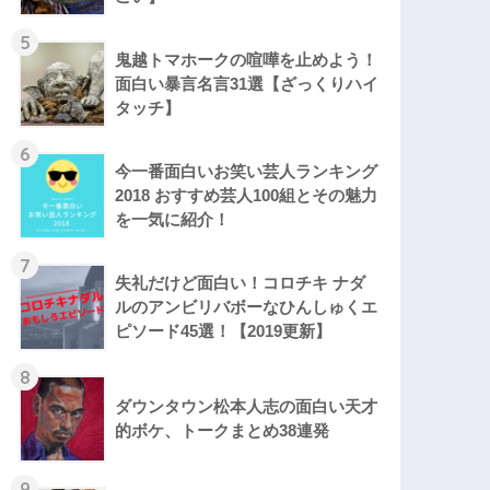
5
鬼越トマホークの喧嘩を止めよう！
面白い暴言名言31選【ざっくりハイ
タッチ】
6
今一番面白いお笑い芸人ランキング
2018 おすすめ芸人100組とその魅力
を一気に紹介！
7
失礼だけど面白い！コロチキ ナダ
ルのアンビリバボーなひんしゅくエ
ピソード45選！【2019更新】
8
ダウンタウン松本人志の面白い天才
的ボケ、トークまとめ38連発
9