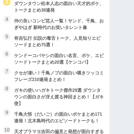
ダウンタウン松本人志の面白い天才的ボケ、
トークまとめ38連発
仲の良いコンビ芸人一覧！サンド、千鳥、お
ぎやはぎ 新時代のお笑いタレント像
有吉弘行 伝説の毒舌トーク、人見知りエピ
ソードまとめ75選！
ケンドーコバヤシの面白い名言、ボケ、エピ
ソードトークまとめ20選【ケンコバ】
クセが凄い！千鳥ノブの面白い嘆きツッコミ
フレーズ210連発まとめ！
ガキの使いハガキトーク傑作29選 ダウンタ
ウンの面白さが冴え渡る神回まとめ！【ガキ
使】
千鳥大悟（だいご）の面白いボケまとめ171
連発！北木島時代のエピソードトークも！
天才ブラマヨ吉田の偏見と発想が面白すぎる