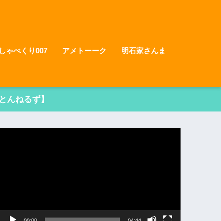
しゃべくり007
アメトーーク
明石家さんま
とんねるず】
動
画
プ
レ
ー
ヤ
ー
00:00
04:44