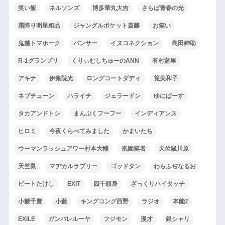
笑い飯
ネルソンズ
博多華丸大吉
さらば青春の光
霜降り明星粗品
ジャングルポケット斎藤
お笑い
鬼越トマホーク
パンサー
イヌコネクション
島田紳助
R-1グランプリ
くりぃむしちゅーのANN
有村藍里
アキナ
伊集院光
ロングコートダディ
筧美和子
ネプチューン
ハライチ
ジェラードン
ゆにばーす
タカアンドトシ
まんぷくフーフー
インディアンス
ヒロミ
今夜くらべてみました
かまいたち
ウーマンラッシュアワー村本大輔
祇園笑者
天竺鼠川原
天竺鼠
マヂカルラブリー
ゴッドタン
わらふぢなるお
ビートたけし
EXIT
四千頭身
ざっくりハイタッチ
小籔千豊
小藪
キングコング西野
ラジオ
本能Z
EXILE
ガンバレルーヤ
フジモン
漫才
銀シャリ