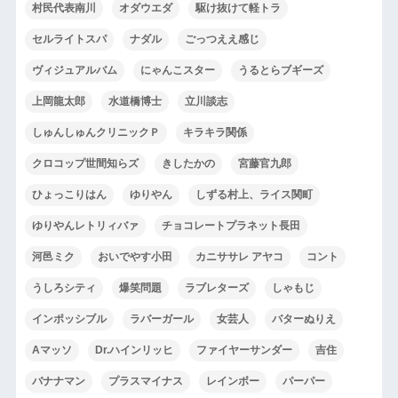
村民代表南川
オダウエダ
駆け抜けて軽トラ
セルライトスパ
ナダル
ごっつええ感じ
ヴィジュアルバム
にゃんこスター
うるとらブギーズ
上岡龍太郎
水道橋博士
立川談志
しゅんしゅんクリニックＰ
キラキラ関係
クロコップ世間知らズ
きしたかの
宮藤官九郎
ひょっこりはん
ゆりやん
しずる村上、ライス関町
ゆりやんレトリィバァ
チョコレートプラネット長田
河邑ミク
おいでやす小田
カニササレ アヤコ
コント
うしろシティ
爆笑問題
ラブレターズ
しゃもじ
インポッシブル
ラバーガール
女芸人
バターぬりえ
Aマッソ
Dr.ハインリッヒ
ファイヤーサンダー
吉住
バナナマン
プラスマイナス
レインボー
パーパー