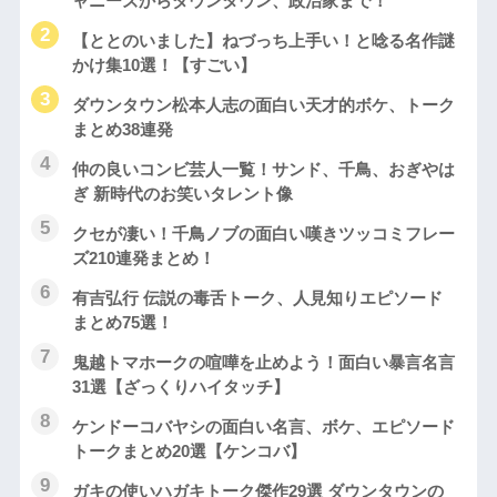
ャニーズからダウンタウン、政治家まで！
【ととのいました】ねづっち上手い！と唸る名作謎
かけ集10選！【すごい】
ダウンタウン松本人志の面白い天才的ボケ、トーク
まとめ38連発
仲の良いコンビ芸人一覧！サンド、千鳥、おぎやは
ぎ 新時代のお笑いタレント像
クセが凄い！千鳥ノブの面白い嘆きツッコミフレー
ズ210連発まとめ！
有吉弘行 伝説の毒舌トーク、人見知りエピソード
まとめ75選！
鬼越トマホークの喧嘩を止めよう！面白い暴言名言
31選【ざっくりハイタッチ】
ケンドーコバヤシの面白い名言、ボケ、エピソード
トークまとめ20選【ケンコバ】
ガキの使いハガキトーク傑作29選 ダウンタウンの