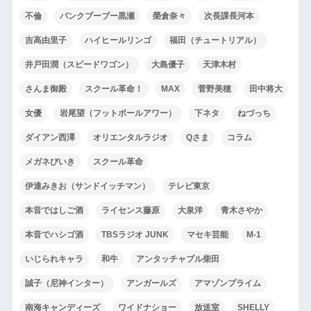
不倫
パンクブーブー黒瀬
榮倉奈々
次長課長河本
吉高由里子
ハイヒールリンゴ
福田（チュートリアル）
井戸田潤（スピードワゴン）
大島優子
天津木村
さんま御殿
スクール革命！
MAX
菅野美穂
田中将大
女優
岩尾望（フットボールアワー）
下ネタ
ねづっち
ダイアン西澤
オリエンタルラジオ
Qさま
コラム
メガネびいき
スクール革命
伊達みきお（サンドイッチマン）
テレビ東京
本音ではしご酒
ライセンス藤原
大泉洋
青木さやか
本音でハシゴ酒
TBSラジオ JUNK
マセキ芸能
M-1
いじられキャラ
和牛
アンタッチャブル柴田
誠子（尼神インター）
アンガールズ
アマゾンプライム
南海キャンディーズ
ワイドナショー
放送室
SHELLY