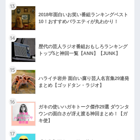
13
2018年面白いお笑い番組ランキングベスト
10！おすすめバラエティが丸わかり！
14
歴代の芸人ラジオ番組おもしろランキング
トップ5と神回一覧【ANN】【JUNK】
15
ハライチ岩井 面白い腐り芸人名言集29連発
まとめ【ゴッドタン・ラジオ】
16
ガキの使いハガキトーク傑作29選 ダウンタ
ウンの面白さが冴え渡る神回まとめ！【ガ
キ使】
17