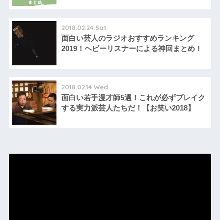
2018.02.24 Sat
面白い芸人のラジオおすすめランキング
2019！ヘビーリスナーによる神回まとめ！
2018.02.14 Wed
面白い若手漫才師5選！これが必ずブレイク
する実力派芸人たちだ！【お笑い2018】
動
画
プ
レ
ー