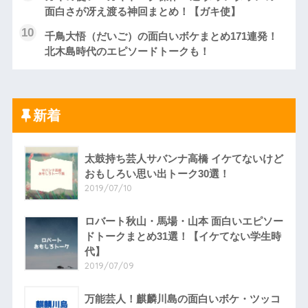
面白さが冴え渡る神回まとめ！【ガキ使】
千鳥大悟（だいご）の面白いボケまとめ171連発！
北木島時代のエピソードトークも！
新着
太鼓持ち芸人サバンナ高橋 イケてないけど
おもしろい思い出トーク30選！
2019/07/10
ロバート秋山・馬場・山本 面白いエピソー
ドトークまとめ31選！【イケてない学生時
代】
2019/07/09
万能芸人！麒麟川島の面白いボケ・ツッコ