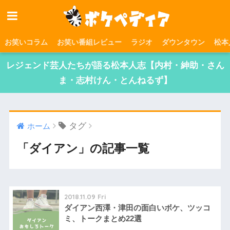
お笑いコラム
お笑い番組レビュー
ラジオ
ダウンタウン
松本
レジェンド芸人たちが語る松本人志【内村・紳助・さん
ま・志村けん・とんねるず】
タグ
ホーム
「ダイアン」の記事一覧
2018.11.09 Fri
ダイアン西澤・津田の面白いボケ、ツッコ
ミ、トークまとめ22選