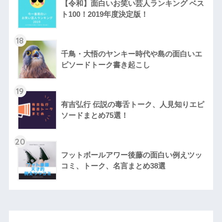
【令和】面白いお笑い芸人ランキング ベス
ト100！2019年度決定版！
18
千鳥・大悟のヤンキー時代や島の面白いエ
ピソードトーク書き起こし
19
有吉弘行 伝説の毒舌トーク、人見知りエピ
ソードまとめ75選！
20
フットボールアワー後藤の面白い例えツッ
コミ、トーク、名言まとめ38選