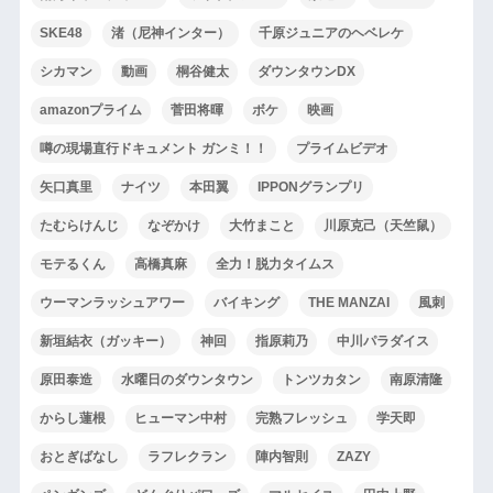
SKE48
渚（尼神インター）
千原ジュニアのヘベレケ
シカマン
動画
桐谷健太
ダウンタウンDX
amazonプライム
菅田将暉
ボケ
映画
噂の現場直行ドキュメント ガンミ！！
プライムビデオ
矢口真里
ナイツ
本田翼
IPPONグランプリ
たむらけんじ
なぞかけ
大竹まこと
川原克己（天竺鼠）
モテるくん
高橋真麻
全力！脱力タイムス
ウーマンラッシュアワー
バイキング
THE MANZAI
風刺
新垣結衣（ガッキー）
神回
指原莉乃
中川パラダイス
原田泰造
水曜日のダウンタウン
トンツカタン
南原清隆
からし蓮根
ヒューマン中村
完熟フレッシュ
学天即
おとぎばなし
ラフレクラン
陣内智則
ZAZY