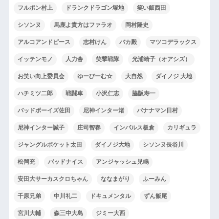
フルポン村上
ドランクドラゴン塚地
笑い飯西田
シソンヌ
馬鹿よ貴方はファラオ
岡村隆史
アルコアンドピース
志村けん
バカ殿
マツコデラックス
イッテンモノ
人力舎
笑撃戦隊
光浦靖子（オアシズ）
お笑い向上委員会
ゆーびーむ☆
大自然
ダイノジ 大地
ハチミツ二郎
戦闘車
小沢仁志
脇阪寿一
バッドボーイズ佐田
尼神インター渚
バナナマン日村
尼神インター誠子
庄司智春
インパルス板倉
カリギュラ
ジャングルポケット太田
ダイノジ大地
シソンヌ長谷川
松岡充
バッドナイス
アンジャッシュ児嶋
安田大サーカスクロちゃん
ななまがり
ふーみん
千原兄弟
中川礼二
ドキュメンタル
ずん飯尾
宮川大輔
森三中大島
ジミー大西