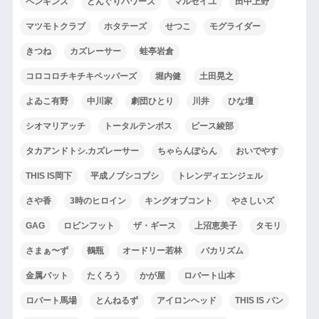
ペンギンズ
どんぐりパワーズ
マルセイユ
田中上野
マツモトクラブ
ホタテーズ
せつこ
モグライダー
きつね
カズレーサー
蛙亭岩倉
コロコロチキチキペッパーズ
堀内健
土田晃之
よゐこ有野
中川家
劇団ひとり
川井
ひな壇
シオマリアッチ
トータルテンボス
ピース綾部
タカアンドトシ.カズレーサー
ちゃらんぽらん
おいでやす
THIS IS岡下
平成ノブシコブシ
トレンディエンジェル
さや香
3時のヒロイン
キングオブコント
やさしいズ
GAG
ロビンフット
ザ・ギース
上沼恵美子
タモリ
さまぁ〜ず
鶴瓶
オードリー若林
バカリズム
金属バット
たくろう
かが屋
ロバート山本
ロバート馬場
とんねるず
アイロンヘッド
THIS IS パン