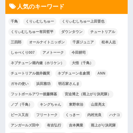
人気のキーワード
千鳥
くりぃむしちゅー
くりぃむしちゅー上田晋也
くりぃむしちゅー有田哲平
ダウンタウン
チュートリアル
三四郎
オールナイトニッポン
千原ジュニア
松本人志
しゃべくり007
アメトーーク
今田耕司
ネプチューン堀内健（ホリケン）
大悟（千鳥）
チュートリアル徳井義実
ネプチューン名倉潤
ANN
ガキの使い
浜田雅功
明石家さんま
フットボールアワー後藤輝基
宮迫博之（雨上がり決死隊）
ノブ（千鳥）
キングちゃん
東野幸治
山里亮太
ピース又吉
フリートーク
くっきー
内村光良
ハナコ
アンガールズ田中
有吉弘行
吉本興業
雨上がり決死隊