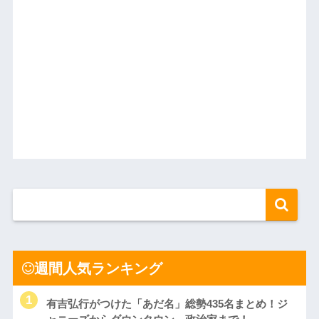
週間人気ランキング
有吉弘行がつけた「あだ名」総勢435名まとめ！ジ