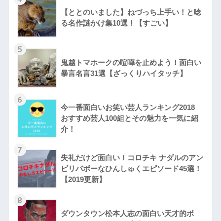
【ととのいました】ねづっち上手い！と唸
る名作謎かけ集10選！【すごい】
5
鬼越トマホークの喧嘩を止めよう！面白い
暴言名言31選【ざっくりハイタッチ】
6
今一番面白いお笑い芸人ランキング2018
おすすめ芸人100組とその魅力を一気に紹
介！
7
失礼だけど面白い！コロチキ ナダルのアン
ビリバボーなひんしゅくエピソード45選！
【2019更新】
8
ダウンタウン松本人志の面白い天才的ボ