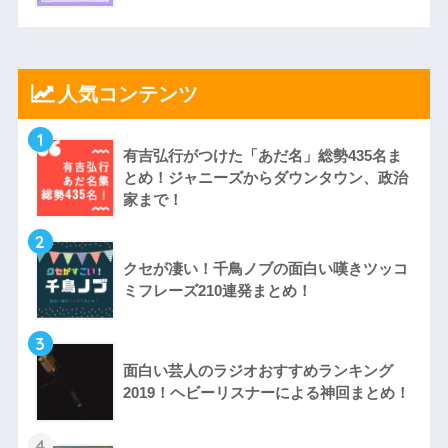
人気コンテンツ
1
有吉弘行がつけた「あだ名」総勢435名ま
とめ！ジャニーズからダウンタウン、政治
家まで！
2
クセが凄い！千鳥ノブの面白い嘆きツッコ
ミフレーズ210連発まとめ！
3
面白い芸人のラジオおすすめランキング
2019！ヘビーリスナーによる神回まとめ！
4