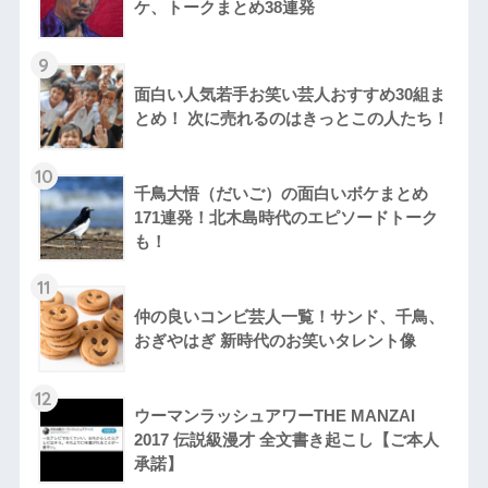
ケ、トークまとめ38連発
9
面白い人気若手お笑い芸人おすすめ30組ま
とめ！ 次に売れるのはきっとこの人たち！
10
千鳥大悟（だいご）の面白いボケまとめ
171連発！北木島時代のエピソードトーク
も！
11
仲の良いコンビ芸人一覧！サンド、千鳥、
おぎやはぎ 新時代のお笑いタレント像
12
ウーマンラッシュアワーTHE MANZAI
2017 伝説級漫才 全文書き起こし【ご本人
承諾】