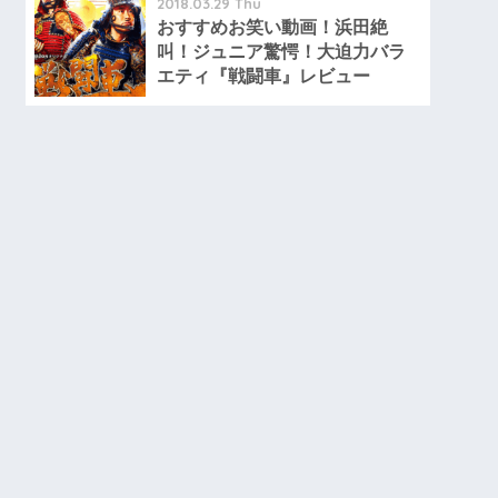
2018.03.29 Thu
おすすめお笑い動画！浜田絶
叫！ジュニア驚愕！大迫力バラ
エティ『戦闘車』レビュー