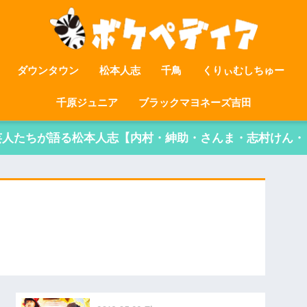
ダウンタウン
松本人志
千鳥
くりぃむしちゅー
千原ジュニア
ブラックマヨネーズ吉田
芸人たちが語る松本人志【内村・紳助・さんま・志村けん・