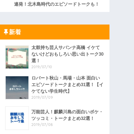
連発！北木島時代のエピソードトークも！
新着
太鼓持ち芸人サバンナ高橋 イケて
ないけどおもしろい思い出トーク30
選！
2019/07/10
ロバート秋山・馬場・山本 面白い
エピソードトークまとめ31選！【イ
ケてない学生時代】
2019/07/09
万能芸人！麒麟川島の面白いボケ・
ツッコミ・トークまとめ32選！
2019/07/08