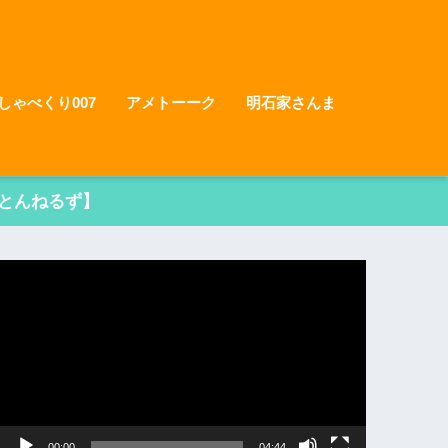
しゃべくり007
アメトーーク
明石家さんま
とんねるず】
動
画
プ
レ
ー
ヤ
ー
00:00
04:44