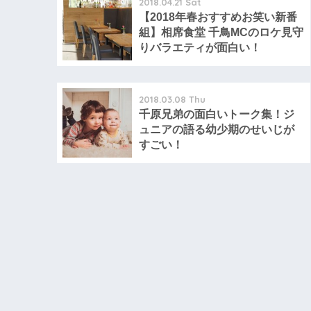
2018.04.21 Sat
【2018年春おすすめお笑い新番
組】相席食堂 千鳥MCのロケ見守
りバラエティが面白い！
2018.03.08 Thu
千原兄弟の面白いトーク集！ジ
ュニアの語る幼少期のせいじが
すごい！