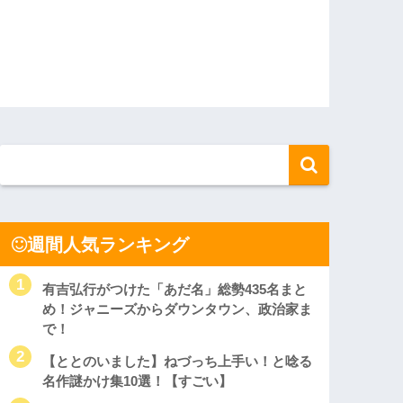
週間人気ランキング
有吉弘行がつけた「あだ名」総勢435名まと
め！ジャニーズからダウンタウン、政治家ま
で！
【ととのいました】ねづっち上手い！と唸る
名作謎かけ集10選！【すごい】