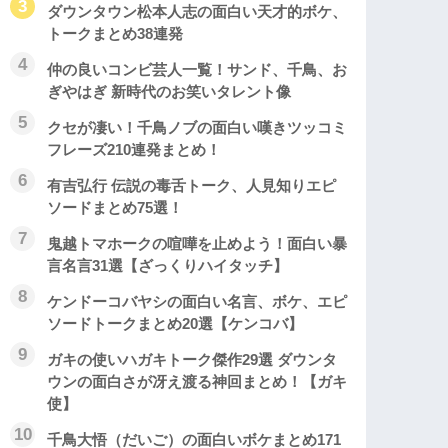
ダウンタウン松本人志の面白い天才的ボケ、
トークまとめ38連発
仲の良いコンビ芸人一覧！サンド、千鳥、お
ぎやはぎ 新時代のお笑いタレント像
クセが凄い！千鳥ノブの面白い嘆きツッコミ
フレーズ210連発まとめ！
有吉弘行 伝説の毒舌トーク、人見知りエピ
ソードまとめ75選！
鬼越トマホークの喧嘩を止めよう！面白い暴
言名言31選【ざっくりハイタッチ】
ケンドーコバヤシの面白い名言、ボケ、エピ
ソードトークまとめ20選【ケンコバ】
ガキの使いハガキトーク傑作29選 ダウンタ
ウンの面白さが冴え渡る神回まとめ！【ガキ
使】
千鳥大悟（だいご）の面白いボケまとめ171