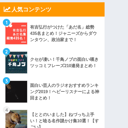
人気コンテンツ
1
有吉弘行がつけた「あだ名」総勢
435名まとめ！ジャニーズからダウ
ンタウン、政治家まで！
2
クセが凄い！千鳥ノブの面白い嘆き
ツッコミフレーズ210連発まとめ！
3
面白い芸人のラジオおすすめランキ
ング2019！ヘビーリスナーによる神
回まとめ！
4
【ととのいました】ねづっち上手
い！と唸る名作謎かけ集10選！【す
ごい】