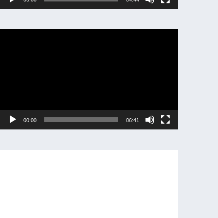
動
画
プ
レ
ー
ヤ
ー
00:00
06:41