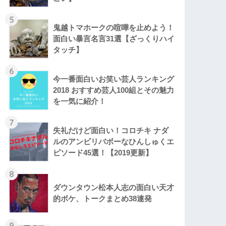
5
鬼越トマホークの喧嘩を止めよう！
面白い暴言名言31選【ざっくりハイ
タッチ】
6
今一番面白いお笑い芸人ランキング
2018 おすすめ芸人100組とその魅力
を一気に紹介！
7
失礼だけど面白い！コロチキ ナダ
ルのアンビリバボーなひんしゅくエ
ピソード45選！【2019更新】
8
ダウンタウン松本人志の面白い天才
的ボケ、トークまとめ38連発
9