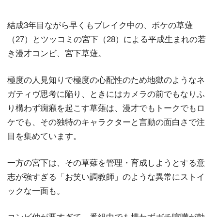
結成3年目ながら早くもブレイク中の、ボケの草薙
（27）とツッコミの宮下（28）による平成生まれの若
き漫才コンビ、宮下草薙。
極度の人見知りで極度の心配性のため地獄のようなネ
ガティヴ思考に陥り、ときにはカメラの前でもなりふ
り構わず癇癪を起こす草薙は、漫才でもトークでもロ
ケでも、その独特のキャラクターと言動の面白さで注
目を集めています。
一方の宮下は、その草薙を管理・育成しようとする意
志が強すぎる「お笑い調教師」のような異常にストイ
ックな一面も。