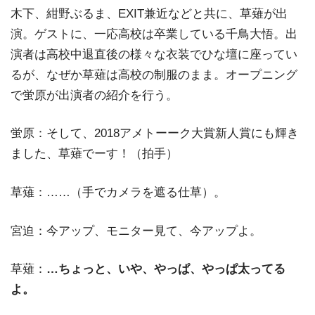
木下、紺野ぶるま、EXIT兼近などと共に、草薙が出
演。ゲストに、一応高校は卒業している千鳥大悟。出
演者は高校中退直後の様々な衣装でひな壇に座ってい
るが、なぜか草薙は高校の制服のまま。オープニング
で蛍原が出演者の紹介を行う。
蛍原：そして、2018アメトーーク大賞新人賞にも輝き
ました、草薙でーす！（拍手）
草薙：……（手でカメラを遮る仕草）。
宮迫：今アップ、モニター見て、今アップよ。
草薙：
…ちょっと、いや、やっぱ、やっぱ太ってる
よ。