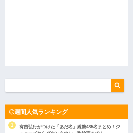
週間人気ランキング
有吉弘行がつけた「あだ名」総勢435名まとめ！ジ