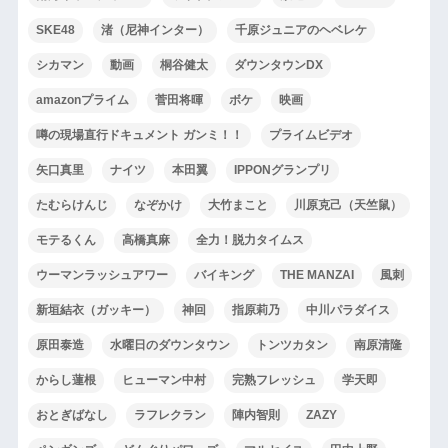
SKE48
渚（尼神インター）
千原ジュニアのヘベレケ
シカマン
動画
桐谷健太
ダウンタウンDX
amazonプライム
菅田将暉
ボケ
映画
噂の現場直行ドキュメント ガンミ！！
プライムビデオ
矢口真里
ナイツ
本田翼
IPPONグランプリ
たむらけんじ
なぞかけ
大竹まこと
川原克己（天竺鼠）
モテるくん
高橋真麻
全力！脱力タイムス
ウーマンラッシュアワー
バイキング
THE MANZAI
風刺
新垣結衣（ガッキー）
神回
指原莉乃
中川パラダイス
原田泰造
水曜日のダウンタウン
トンツカタン
南原清隆
からし蓮根
ヒューマン中村
完熟フレッシュ
学天即
おとぎばなし
ラフレクラン
陣内智則
ZAZY