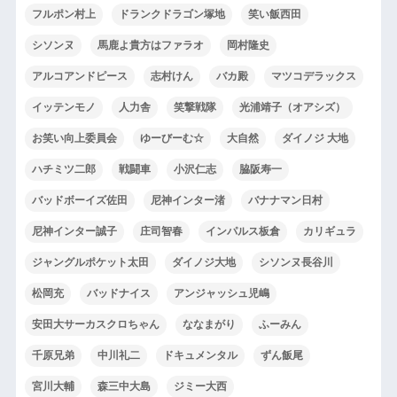
フルポン村上
ドランクドラゴン塚地
笑い飯西田
シソンヌ
馬鹿よ貴方はファラオ
岡村隆史
アルコアンドピース
志村けん
バカ殿
マツコデラックス
イッテンモノ
人力舎
笑撃戦隊
光浦靖子（オアシズ）
お笑い向上委員会
ゆーびーむ☆
大自然
ダイノジ 大地
ハチミツ二郎
戦闘車
小沢仁志
脇阪寿一
バッドボーイズ佐田
尼神インター渚
バナナマン日村
尼神インター誠子
庄司智春
インパルス板倉
カリギュラ
ジャングルポケット太田
ダイノジ大地
シソンヌ長谷川
松岡充
バッドナイス
アンジャッシュ児嶋
安田大サーカスクロちゃん
ななまがり
ふーみん
千原兄弟
中川礼二
ドキュメンタル
ずん飯尾
宮川大輔
森三中大島
ジミー大西