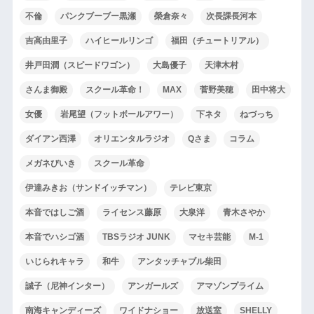
不倫
パンクブーブー黒瀬
榮倉奈々
次長課長河本
吉高由里子
ハイヒールリンゴ
福田（チュートリアル）
井戸田潤（スピードワゴン）
大島優子
天津木村
さんま御殿
スクール革命！
MAX
菅野美穂
田中将大
女優
岩尾望（フットボールアワー）
下ネタ
ねづっち
ダイアン西澤
オリエンタルラジオ
Qさま
コラム
メガネびいき
スクール革命
伊達みきお（サンドイッチマン）
テレビ東京
本音ではしご酒
ライセンス藤原
大泉洋
青木さやか
本音でハシゴ酒
TBSラジオ JUNK
マセキ芸能
M-1
いじられキャラ
和牛
アンタッチャブル柴田
誠子（尼神インター）
アンガールズ
アマゾンプライム
南海キャンディーズ
ワイドナショー
放送室
SHELLY