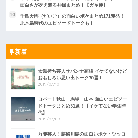
面白さが冴え渡る神回まとめ！【ガキ使】
千鳥大悟（だいご）の面白いボケまとめ171連発！
北木島時代のエピソードトークも！
新着
太鼓持ち芸人サバンナ高橋 イケてないけど
おもしろい思い出トーク30選！
2019/07/10
ロバート秋山・馬場・山本 面白いエピソー
ドトークまとめ31選！【イケてない学生時
代】
2019/07/09
万能芸人！麒麟川島の面白いボケ・ツッコ