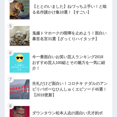
【ととのいました】ねづっち上手い！と唸
る名作謎かけ集10選！【すごい】
5
鬼越トマホークの喧嘩を止めよう！面白い
暴言名言31選【ざっくりハイタッチ】
6
今一番面白いお笑い芸人ランキング2018
おすすめ芸人100組とその魅力を一気に紹
介！
7
失礼だけど面白い！コロチキ ナダルのアン
ビリバボーなひんしゅくエピソード45選！
【2019更新】
8
ダウンタウン松本人志の面白い天才的ボ