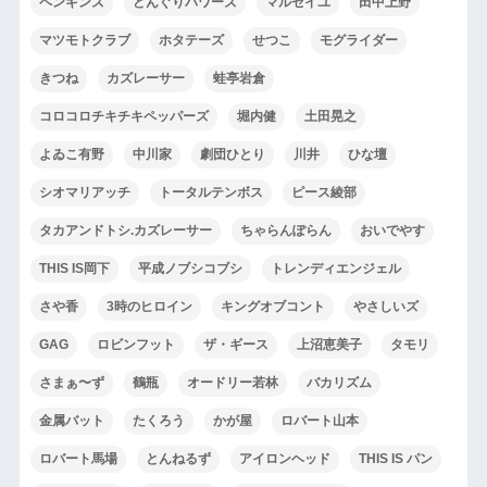
ペンギンズ
どんぐりパワーズ
マルセイユ
田中上野
マツモトクラブ
ホタテーズ
せつこ
モグライダー
きつね
カズレーサー
蛙亭岩倉
コロコロチキチキペッパーズ
堀内健
土田晃之
よゐこ有野
中川家
劇団ひとり
川井
ひな壇
シオマリアッチ
トータルテンボス
ピース綾部
タカアンドトシ.カズレーサー
ちゃらんぽらん
おいでやす
THIS IS岡下
平成ノブシコブシ
トレンディエンジェル
さや香
3時のヒロイン
キングオブコント
やさしいズ
GAG
ロビンフット
ザ・ギース
上沼恵美子
タモリ
さまぁ〜ず
鶴瓶
オードリー若林
バカリズム
金属バット
たくろう
かが屋
ロバート山本
ロバート馬場
とんねるず
アイロンヘッド
THIS IS パン