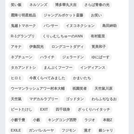
笑い飯
ネルソンズ
博多華丸大吉
さらば青春の光
霜降り明星粗品
ジャングルポケット斎藤
お笑い
鬼越トマホーク
パンサー
イヌコネクション
島田紳助
R-1グランプリ
くりぃむしちゅーのANN
有村藍里
アキナ
伊集院光
ロングコートダディ
筧美和子
ネプチューン
ハライチ
ジェラードン
ゆにばーす
タカアンドトシ
まんぷくフーフー
インディアンス
ヒロミ
今夜くらべてみました
かまいたち
ウーマンラッシュアワー村本大輔
祇園笑者
天竺鼠川原
天竺鼠
マヂカルラブリー
ゴッドタン
わらふぢなるお
ビートたけし
EXIT
四千頭身
ざっくりハイタッチ
小籔千豊
小藪
キングコング西野
ラジオ
本能Z
EXILE
ガンバレルーヤ
フジモン
漫才
銀シャリ