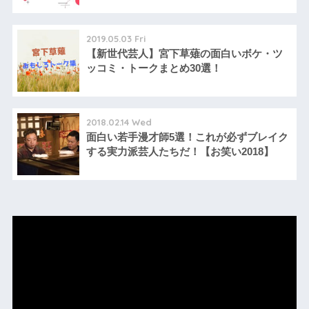
2019.05.03 Fri
【新世代芸人】宮下草薙の面白いボケ・ツ
ッコミ・トークまとめ30選！
2018.02.14 Wed
面白い若手漫才師5選！これが必ずブレイク
する実力派芸人たちだ！【お笑い2018】
動
画
プ
レ
ー