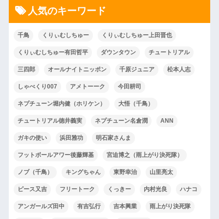
人気のキーワード
千鳥
くりぃむしちゅー
くりぃむしちゅー上田晋也
くりぃむしちゅー有田哲平
ダウンタウン
チュートリアル
三四郎
オールナイトニッポン
千原ジュニア
松本人志
しゃべくり007
アメトーーク
今田耕司
ネプチューン堀内健（ホリケン）
大悟（千鳥）
チュートリアル徳井義実
ネプチューン名倉潤
ANN
ガキの使い
浜田雅功
明石家さんま
フットボールアワー後藤輝基
宮迫博之（雨上がり決死隊）
ノブ（千鳥）
キングちゃん
東野幸治
山里亮太
ピース又吉
フリートーク
くっきー
内村光良
ハナコ
アンガールズ田中
有吉弘行
吉本興業
雨上がり決死隊