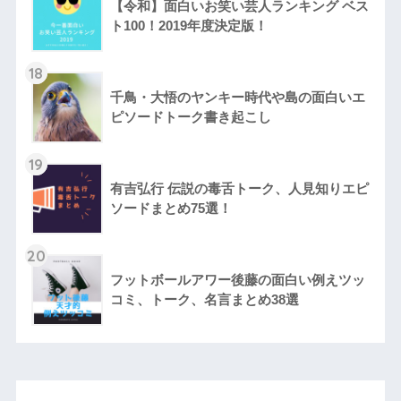
【令和】面白いお笑い芸人ランキング ベス
ト100！2019年度決定版！
18
千鳥・大悟のヤンキー時代や島の面白いエ
ピソードトーク書き起こし
19
有吉弘行 伝説の毒舌トーク、人見知りエピ
ソードまとめ75選！
20
フットボールアワー後藤の面白い例えツッ
コミ、トーク、名言まとめ38選