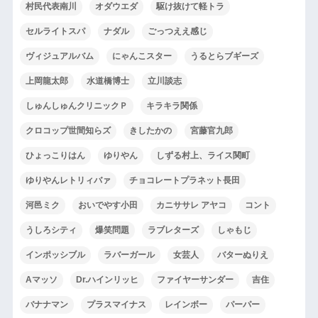
村民代表南川
オダウエダ
駆け抜けて軽トラ
セルライトスパ
ナダル
ごっつええ感じ
ヴィジュアルバム
にゃんこスター
うるとらブギーズ
上岡龍太郎
水道橋博士
立川談志
しゅんしゅんクリニックＰ
キラキラ関係
クロコップ世間知らズ
きしたかの
宮藤官九郎
ひょっこりはん
ゆりやん
しずる村上、ライス関町
ゆりやんレトリィバァ
チョコレートプラネット長田
河邑ミク
おいでやす小田
カニササレ アヤコ
コント
うしろシティ
爆笑問題
ラブレターズ
しゃもじ
インポッシブル
ラバーガール
女芸人
バターぬりえ
Aマッソ
Dr.ハインリッヒ
ファイヤーサンダー
吉住
バナナマン
プラスマイナス
レインボー
パーパー