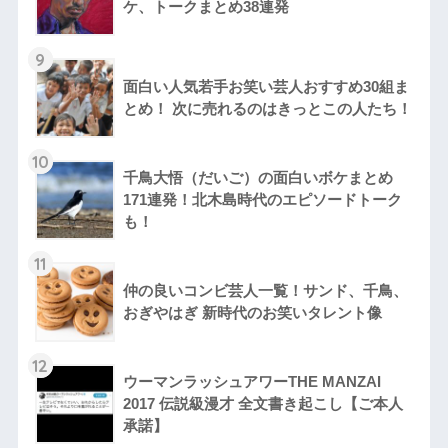
ケ、トークまとめ38連発
9
面白い人気若手お笑い芸人おすすめ30組ま
とめ！ 次に売れるのはきっとこの人たち！
10
千鳥大悟（だいご）の面白いボケまとめ
171連発！北木島時代のエピソードトーク
も！
11
仲の良いコンビ芸人一覧！サンド、千鳥、
おぎやはぎ 新時代のお笑いタレント像
12
ウーマンラッシュアワーTHE MANZAI
2017 伝説級漫才 全文書き起こし【ご本人
承諾】