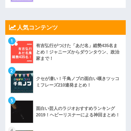
人気コンテンツ
1
有吉弘行がつけた「あだ名」総勢435名ま
とめ！ジャニーズからダウンタウン、政治
家まで！
2
クセが凄い！千鳥ノブの面白い嘆きツッコ
ミフレーズ210連発まとめ！
3
面白い芸人のラジオおすすめランキング
2019！ヘビーリスナーによる神回まとめ！
4