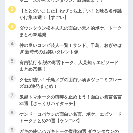
ャニーズからダウンタウン、政治家まで！
【ととのいました】ねづっち上手い！と唸る名作謎
かけ集10選！【すごい】
ダウンタウン松本人志の面白い天才的ボケ、トーク
まとめ38連発
仲の良いコンビ芸人一覧！サンド、千鳥、おぎやは
ぎ 新時代のお笑いタレント像
有吉弘行 伝説の毒舌トーク、人見知りエピソード
まとめ75選！
クセが凄い！千鳥ノブの面白い嘆きツッコミフレー
ズ210連発まとめ！
鬼越トマホークの喧嘩を止めよう！面白い暴言名言
31選【ざっくりハイタッチ】
ケンドーコバヤシの面白い名言、ボケ、エピソード
トークまとめ20選【ケンコバ】
ガキの使いハガキトーク傑作29選 ダウンタウンの