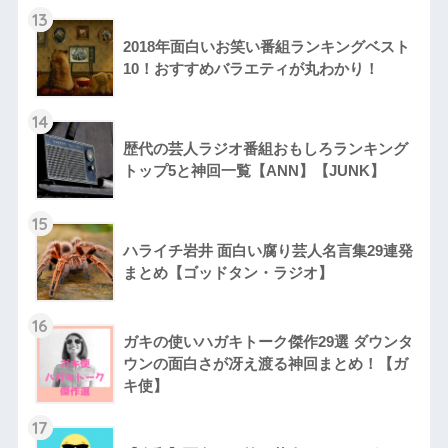
13
2018年面白いお笑い番組ランキングベスト
10！おすすめバラエティが丸わかり！
14
歴代の芸人ラジオ番組おもしろランキング
トップ5と神回一覧【ANN】【JUNK】
15
ハライチ岩井 面白い腐り芸人名言集29連発
まとめ【ゴッドタン・ラジオ】
16
ガキの使いハガキトーク傑作29選 ダウンタ
ウンの面白さが冴え渡る神回まとめ！【ガ
キ使】
17