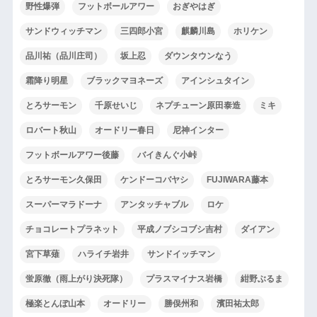
野性爆弾
フットボールアワー
おぎやはぎ
サンドウィッチマン
三四郎小宮
麒麟川島
ホリケン
品川祐（品川庄司）
坂上忍
ダウンタウンなう
霜降り明星
ブラックマヨネーズ
アインシュタイン
とろサーモン
千原せいじ
ネプチューン原田泰造
ミキ
ロバート秋山
オードリー春日
尼神インター
フットボールアワー後藤
バイきんぐ小峠
とろサーモン久保田
ケンドーコバヤシ
FUJIWARA藤本
スーパーマラドーナ
アンタッチャブル
ロケ
チョコレートプラネット
平成ノブシコブシ吉村
ダイアン
宮下草薙
ハライチ岩井
サンドイッチマン
蛍原徹（雨上がり決死隊）
プラスマイナス岩橋
紺野ぶるま
極楽とんぼ山本
オードリー
勝俣州和
濱田祐太郎