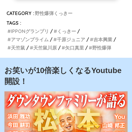
CATEGORY :
野性爆弾くっきー
TAGS :
IPPONグランプリ
くっきー
アマゾンプライム
千原ジュニア
吉本興業
天竺鼠
天竺鼠川原
矢口真里
野性爆弾
お笑いが10倍楽しくなるYoutube
開設！